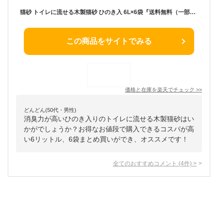
猫砂 トイレに流せる木製猫砂 ひのき入 6L×6袋『送料無料（一部地域除く）』
この商品をサイトでみる
価格と在庫を
楽天
でチェック
>>
どんどん(50代・男性)
消臭力が高いひのき入りのトイレに流せる木製猫砂はい
かがでしょうか？お得なお値段で購入できるコスパが高
い6リットル、6袋まとめ買いができ、オススメです！
全てのおすすめコメント
(
4
件)
>