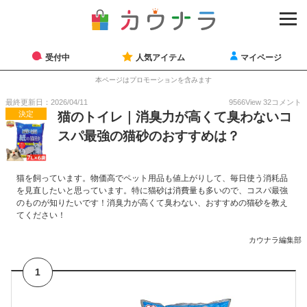
受付中
人気アイテム
マイページ
本ページはプロモーションを含みます
最終更新日：2026/04/11
9566
View
32
コメント
決定
猫のトイレ｜消臭力が高くて臭わないコ
スパ最強の猫砂のおすすめは？
猫を飼っています。物価高でペット用品も値上がりして、毎日使う消耗品
を見直したいと思っています。特に猫砂は消費量も多いので、コスパ最強
のものが知りたいです！消臭力が高くて臭わない、おすすめの猫砂を教え
てください！
カウナラ編集部
1