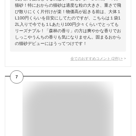
猫砂！特におからの猫砂は適度な粒の大きさ、重さで飛
び散りにくく片付けが楽！物価高が起きる前は、大体１
L100円くらいを目安にしてたのですが、こちらは１袋1
2L入りで今でも１Lあたり100円少々くらいでとっても
リーズナブル！「森林の香り」の方は爽やかな香りでお
しっこやうんちの香りも気になりません。固まるおから
の猫砂デビューにはうってつけです！
全てのおすすめコメント
(
2
件)
>
7