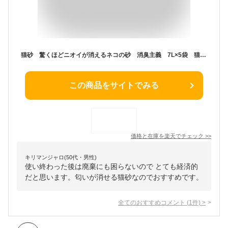
猫砂 驚くほどニオイが消えるネコの砂 消臭主義 7L×5袋 猫砂 紙 固まる 流せる 燃やせる お一人様1点限り 関東当日便
この商品をサイトでみる
価格と在庫を
楽天
でチェック
>>
キリマンジャロ(50代・男性)
使い終わった後は廃棄にも困らないので とても経済的
だと思います。匂いが消せる猫砂なのでおすすめです。
全てのおすすめコメント
(
1
件)
>