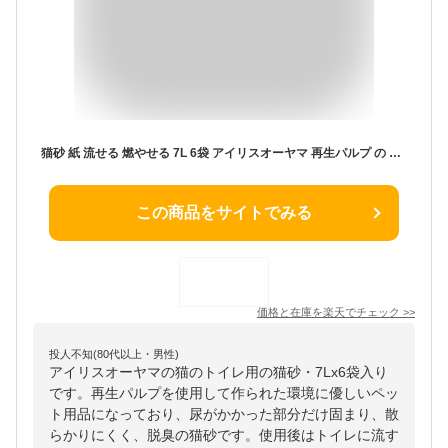
猫砂 紙 流せる 燃やせる 7L 6袋 アイリスオーヤマ 再生パルプ の × KMN-70N トイレに 脱臭 抗菌 固まる 軽い 散らかりにくい ねこ砂 ネコ砂 猫 キャット ペット用品 ペットトイレ アイリスオーヤマ まとめ買い
この商品をサイトでみる
価格と在庫を
楽天
でチェック
>>
投人不知(80代以上・男性)
アイリスオーヤマの猫のトイレ用の猫砂・7Lx6袋入り
です。再生パルプを使用して作られた環境に優しいペッ
ト用品になっており、尿がかかった部分だけ固まり、散
らかりにくく、脱臭の猫砂です。使用後はトイレに流す