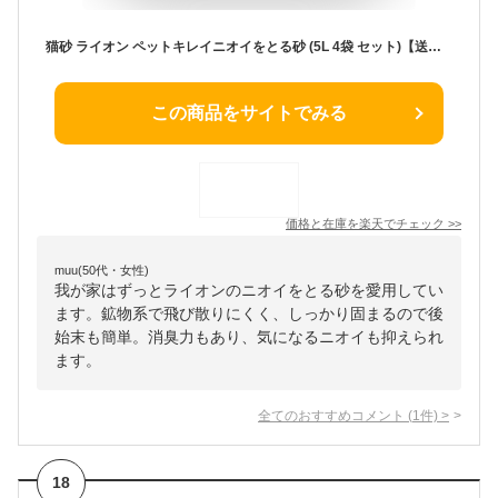
猫砂 ライオン ペットキレイニオイをとる砂 (5L 4袋 セット)【送料無料※一部地域は除く】【ニオイをとる砂】 ネコ用トイレ 消臭 まとめ買い ペット ネコ砂 ねこ砂 ベントナイト 鉱物系 ガッチリ固まる 粉が舞わない パワフル抗菌 お手入れ 簡単 清潔
この商品をサイトでみる
価格と在庫を
楽天
でチェック
>>
muu(50代・女性)
我が家はずっとライオンのニオイをとる砂を愛用してい
ます。鉱物系で飛び散りにくく、しっかり固まるので後
始末も簡単。消臭力もあり、気になるニオイも抑えられ
ます。
全てのおすすめコメント
(
1
件)
>
18