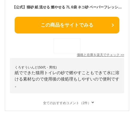
【公式】猫砂 紙 流せる 燃やせる 7L 6袋 ネコ砂 ペーパーフレッシュ× PFC- 砂 ねこ砂 かみ パルプ 溶ける 固まる トイレに 再生パルプ にゃんこ ネコ 猫 ねこ cat アイリスオーヤマ【GS23】【JSS】
この商品をサイトでみる
価格と在庫を
楽天
でチェック
>>
くろすういんど(50代・男性)
紙でできた猫用トイレの砂で燃やすこともできて水に溶
ける素材なので使用後の後処理もしやすいので便利です
。
全てのおすすめコメント（2件）