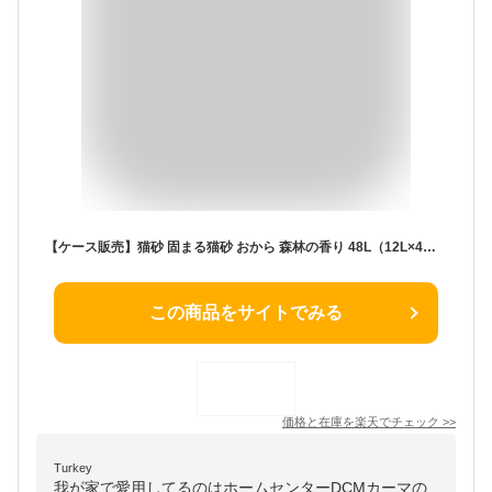
【ケース販売】猫砂 固まる猫砂 おから 森林の香り 48L（12L×4袋） DCM おからの猫砂 大容量 瞬間吸収 消臭 トイレに流せる 燃やせる 燃えるごみ 固まる 軽量 ねこ砂 猫トイレ
この商品をサイトでみる
価格と在庫を
楽天
でチェック
>>
Turkey
我が家で愛用してるのはホームセンターDCMカーマの