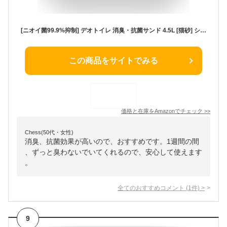
[ニオイ菌99.9%抑制] デオトイレ 消臭・抗菌サンド 4.5L [猫砂] システムトイレ 猫用【Amazon.co.jp限定】
この商品をサイトでみる
価格と在庫を
Amazon
でチェック
>>
Chess(50代・女性)
消臭、抗菌効果が高いので、おすすめです。1週間の間
、ずっと臭わないでいてくれるので、安心して使えます
。
全てのおすすめコメント
(
1
件)
>
9