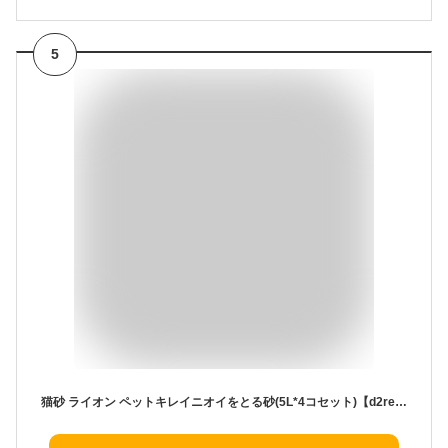
5
猫砂 ライオン ペットキレイニオイをとる砂(5L*4コセット)【d2rec】【dalc_catoilet】【ニオイをとる砂】