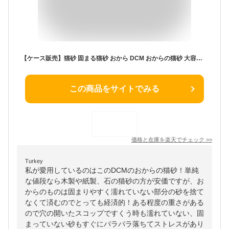
【ケース販売】猫砂 固まる猫砂 おから DCM おからの猫砂 大容量 瞬間吸収 消臭 トイレに流せる 燃やせる 燃えるごみ 固まる 軽量 ねこ砂 猫トイレ
この商品をサイトでみる
価格と在庫を
楽天
でチェック
>>
Turkey
私が愛用しているのはこのDCMのおからの猫砂！単純
な値段なら木製や紙製、石の猫砂の方が安価ですが、お
からのものは固まりやすく濡れていない部分の砂を捨て
なくて済むのでとっても経済的！ある程度の重さがある
ので穴の開いたスコップですくう時も濡れていない、固
まっていない砂もすぐにパラパラ落ちてストレスがあり