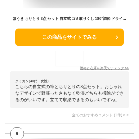
ほうき ちりとり 3点 セット 自立式 ゴミ取りくし 180°調節 ドライワイパー 乾湿掃除 2色選択 箒 水切りほ うき 水拭き 毛取り 立て収納 おしゃれ 室内 玄関 台所 ベランダ 屋外 庭 落ち葉 【あす楽】
この商品をサイトでみる
価格と在庫を
楽天
でチェック
>>
クミカン(40代・女性)
こちらの自立式の箒とちりとりの3点セット。おしゃれ
なデザインで野暮ったさもなく乾湿どちらも掃除ができ
るのがいいです。立てて収納できるのもいいですね。
全てのおすすめコメント
(
1
件)
>
9