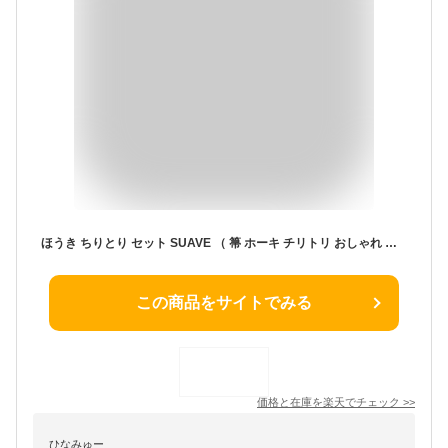
ほうき ちりとり セット SUAVE （ 箒 ホーキ チリトリ おしゃれ やわらかい ダストパン 玄関 ベランダ ほうき収納 手ぼうき 庭 ホウキ 外掃除 掃き掃除 掃除用品 レトロ ベージュ ブルー レッド ） 【3980円以上送料無料】
この商品をサイトでみる
価格と在庫を
楽天
でチェック
>>
ひなみゅー