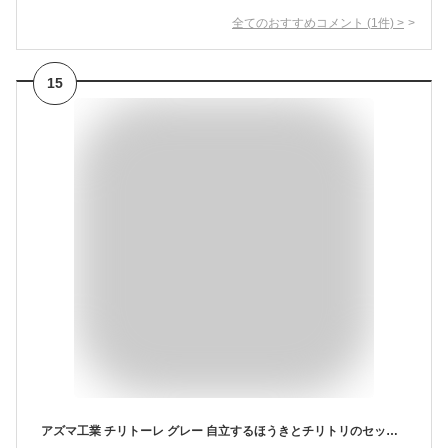
全てのおすすめコメント
(
1
件)
>
15
アズマ工業 チリトーレ グレー 自立するほうきとチリトリのセット 楽な姿勢で掃ける 玄関・ベランダ掃除 黒シダ アレン 全長86cm 幅26cm BR602