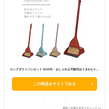
ロングダストパンセット SUAVE・おしゃれな可動式ほうき&ちりとりの自立する掃除セット 壁掛け シンプル おしゃれ レトロ ロング コンパクト 床掃除 ベランダ掃除 玄関掃除 フローリング 屋内 新生活 ナチュラル 清掃用品 髪の毛 ペットの毛 掃き掃除 かわいい チリトリ
この商品をサイトでみる
価格と在庫を
楽天
でチェック
>>