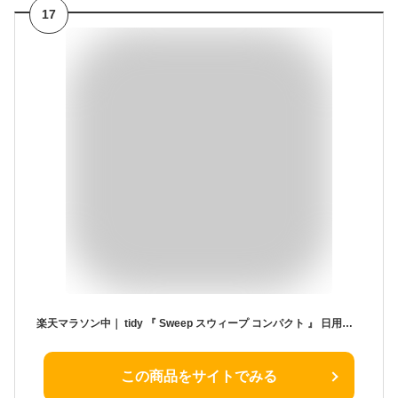
17
楽天マラソン中｜ tidy 『 Sweep スウィープ コンパクト 』 日用品 雑貨 箒＆ちりとりセット ホワイトグレー レモン ブラウン シンプル デザイン おしゃれ モダン ほうき 箒 ちりとり 掃除道具 清掃 掃き掃除 お掃除グッズ 玄関 ベランダ ティディ
この商品をサイトでみる