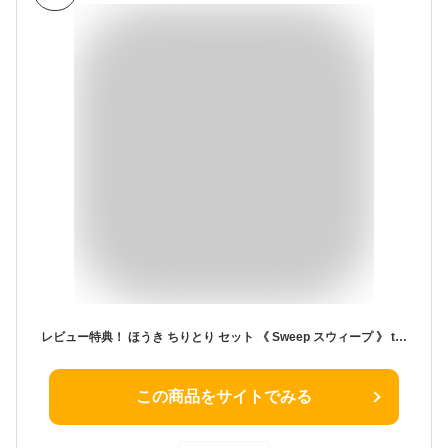
レビュー特典！ ほうき ちりとり セット 《 Sweep スウィープ 》 tidy ティディ箒＆ちりとりセット set 自立 立つ 自立する 掃除道具 清掃 お掃除 玄関 ベランダ シンプル おしゃれ デザイン ホワイト グレー イエロー ブラウン スイープ 日本製
この商品をサイトでみる