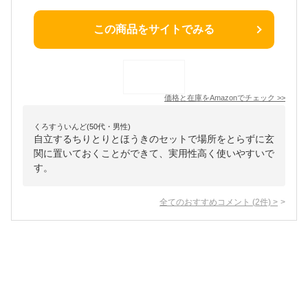
この商品をサイトでみる
価格と在庫を
Amazon
でチェック
>>
くろすういんど(50代・男性)
自立するちりとりとほうきのセットで場所をとらずに玄
関に置いておくことができて、実用性高く使いやすいで
す。
全てのおすすめコメント
(
2
件)
>