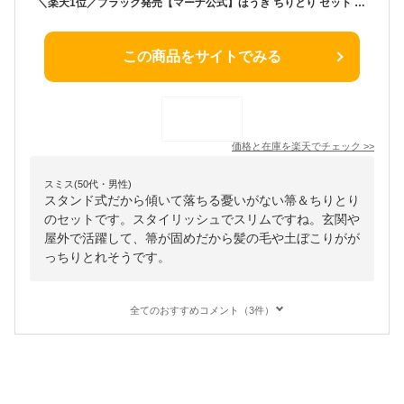
＼楽天1位／ブラック発売【マーナ公式】ほうき ちりとり セット 自立式 おしゃれ 室内用 屋外 チリトリ ベランダ コンパクト ミニ 箒 スリム 収納 玄関 部屋 フローリング 使いやすい 立て スタンド 隙間 庭 溝 ブラシ 短い 軽い 硬い 掃除用品 かわいい 北欧 W628
この商品をサイトでみる
価格と在庫を
楽天
でチェック
>>
スミス(50代・男性)
スタンド式だから傾いて落ちる憂いがない箒＆ちりとり
のセットです。スタイリッシュでスリムですね。玄関や
屋外で活躍して、箒が固めだから髪の毛や土ぼこりがが
っちりとれそうです。
全てのおすすめコメント（3件）