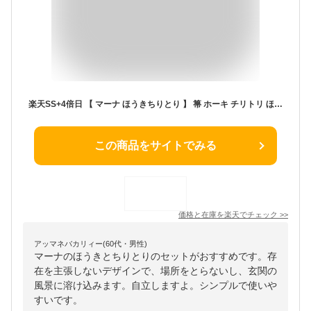
楽天SS+4倍日 【 マーナ ほうきちりとり 】 箒 ホーキ チリトリ ほうきセット 自立式 自立する 立つ 立てる 立てられる スタンド 省スペース コンパクト 掃除道具 清潔 室内 玄関 庭 溝 屋外 ホワイト シンプル W628 北欧 おしゃれ かわいい きれいに暮らす marna
この商品をサイトでみる
価格と在庫を
楽天
でチェック
>>
アッマネバカリィー(60代・男性)
マーナのほうきとちりとりのセットがおすすめです。存
在を主張しないデザインで、場所をとらないし、玄関の
風景に溶け込みます。自立しますよ。シンプルで使いや
すいです。