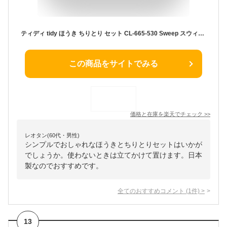
ティディ tidy ほうき ちりとり セット CL-665-530 Sweep スウィープ 箒 ホーキ 塵取り 掃き掃除 玄関 掃除道具 おしゃれ 屋外 屋内 便利
この商品をサイトでみる
価格と在庫を
楽天
でチェック
>>
レオタン(60代・男性)
シンプルでおしゃれなほうきとちりとりセットはいかが
でしょうか。使わないときは立てかけて置けます。日本
製なのでおすすめです。
全てのおすすめコメント
(
1
件)
>
13