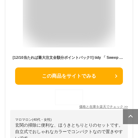
[12/10当たれば最大注文全額分ポイントバック!!] tidy 「 Sweep スウィープ 」 ティディ 箒＆ちりとりセット 自立 立つ ホワイト グレー レモン ブラウン シンプル おしゃれ モダン ほうき ちりとり セット 玄関 ベランダ 掃除道具 清掃 大掃除 お掃除グッズ スイープ
この商品をサイトでみる
価格と在庫を
楽天
でチェック
>>
マロマロン(40代・女性)
玄関の掃除に便利な、ほうきとちりとりのセットです。
自立式でおしゃれなカラーでコンパクトなので置きやす