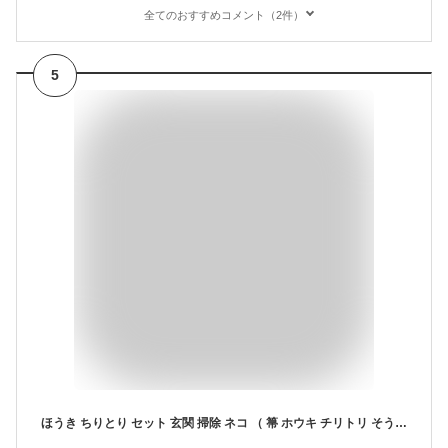
全てのおすすめコメント（2件）
5
ほうき ちりとり セット 玄関 掃除 ネコ （ 箒 ホウキ チリトリ そうじ 清掃 掃き掃除 ブルーム ダストパン ゴミ 塵 ベランダ 庭 掃除グッズ 清掃道具 清掃用品 清掃グッズ 年末年始 大掃除 新生活 1人暮らし 一人暮らし ）