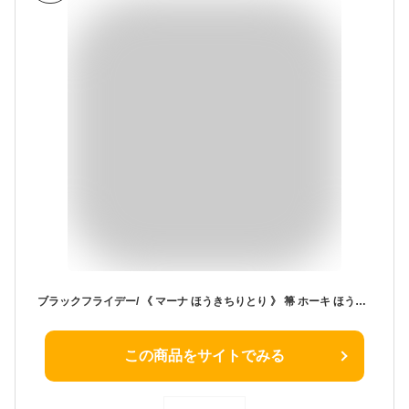
ブラックフライデー/ 《 マーナ ほうきちりとり 》 箒 ホーキ ほうきセット 自立式 自立する 立つ 立てる 立てられる スタンド 省スペース コンパクト 掃除道具 清潔 室内 玄関 庭 溝 屋外 ホワイト シンプル W628 北欧 おしゃれ かわいい きれいに暮らす marna
この商品をサイトでみる