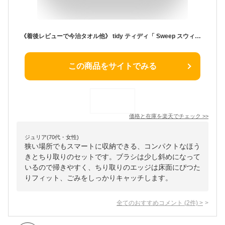
《着後レビューで今治タオル他》 tidy ティディ「 Sweep スウィープ コンパクト 」ほうき 箒 ちりとり セット ホーキ＆ちりとりセット set 掃除道具 清掃 掃き掃除 お掃除グッズ シンプル おしゃれ デザイン モダン ホワイト グレー イエロー ブラウン コンパクト
この商品をサイトでみる
価格と在庫を
楽天
でチェック
>>
ジュリア(70代・女性)
狭い場所でもスマートに収納できる、コンパクトなほう
きとちり取りのセットです。ブラシは少し斜めになって
いるので掃きやすく、ちり取りのエッジは床面にぴつた
りフィット、ごみをしっかりキャッチします。
全てのおすすめコメント
(
2
件)
>