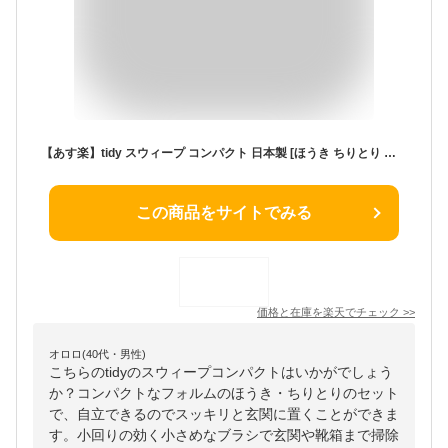
【あす楽】tidy スウィープ コンパクト 日本製 [ほうき ちりとり セット おしゃれ コンパクト 玄関 ベランダ バルコニー 掃除 ホウキ チリトリ 掃除用品 大掃除 新生活 Sweep compact]
この商品をサイトでみる
価格と在庫を
楽天
でチェック
>>
オロロ(40代・男性)
こちらのtidyのスウィープコンパクトはいかがでしょう
か？コンパクトなフォルムのほうき・ちりとりのセット
で、自立できるのでスッキリと玄関に置くことができま
す。小回りの効く小さめなブラシで玄関や靴箱まで掃除