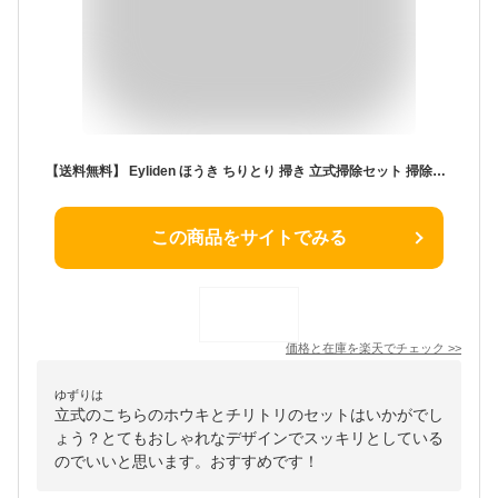
【送料無料】 Eyliden ほうき ちりとり 掃き 立式掃除セット 掃除用品 床掃除 4色 長柄箒 塵取り 掃除 箒 コンパクト収納 94~135cm調節可能 ノブ付き 自立式 腰曲げずに掃除 室内 屋外 玄関 ガーデニング 庭 ベランダ、美容室 コンビニ業務用に最適 手汚れず
この商品をサイトでみる
価格と在庫を
楽天
でチェック
>>
ゆずりは
立式のこちらのホウキとチリトリのセットはいかがでし
ょう？とてもおしゃれなデザインでスッキリとしている
のでいいと思います。おすすめです！