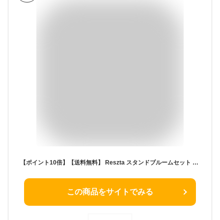
【ポイント10倍】【送料無料】 Reszta スタンドブルームセット 株式会社イデアポート RE-301-BK ほうき ちりとり セット 箒 掃除セット ホウキ チリトリ おしゃれ 玄関 屋外 屋内 室内 新生活
この商品をサイトでみる