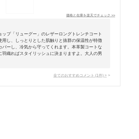
価格と在庫を
楽天
でチェック
>>
ョップ「リューグー」のレザーロングトレンチコート
使用し、しっとりとした肌触りと抜群の保温性が特徴
カバーし、冷気から守ってくれます。本革製コートな
に羽織ればスタイリッシュに決まりますよ。大人の男
全てのおすすめコメント
(
1
件)
>