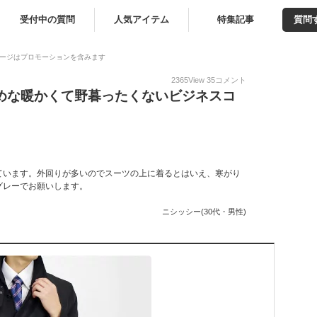
受付中の質問
人気アイテム
特集記事
質問
ージはプロモーションを含みます
2365
View
35
コメント
すめな暖かくて野暮ったくないビジネスコ
ています。外回りが多いのでスーツの上に着るとはいえ、寒がり
グレーでお願いします。
ニシッシー(30代・男性)