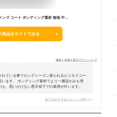
ステンカラーコート メンズ コート ボンディング素材 無地 中綿ライナー（取り外し可能）撥水加工 ブラック グレー ダークネイビー S M L LL 3L BB体 ビジネスコート スプリングコート
の商品をサイトでみる
価格と在庫を
楽天
でチェック
>>
されている事でロングシーズン着られるビジネスコー
思います。 ボンディング素材でより一層温かみも増
のも、思いがけない悪天候下での着用が叶います。
全てのおすすめコメント
(
2
件)
>