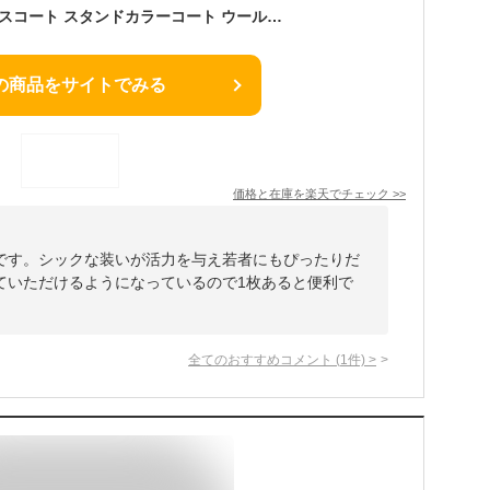
コート メンズ ビジネスコート スタンドカラーコート ウールライク素材 ボンディング加工 中綿裏地 撥水加工 S M L LL 3L
の商品をサイトでみる
価格と在庫を
楽天
でチェック
>>
です。シックな装いが活力を与え若者にもぴったりだ
ていただけるようになっているので1枚あると便利で
全てのおすすめコメント
(
1
件)
>