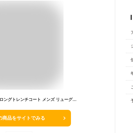
LIUGOO 本革 レザーロングトレンチコート メンズ リューグー COT04A レザージャケット ビジネスコート 革ジャン 皮ジャン 本皮ジャンパー フォーマル シングルライダース ダブル 防寒 海外発送可
の商品をサイトでみる