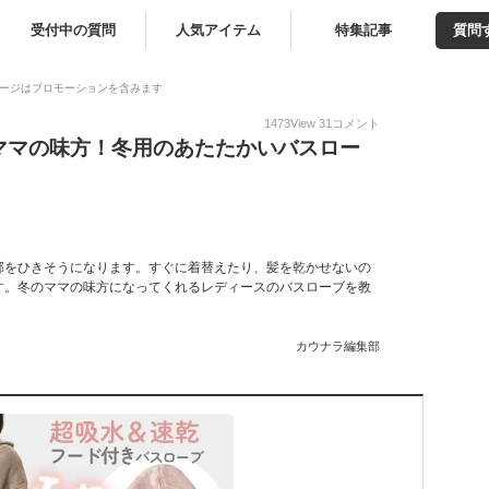
受付中の質問
人気アイテム
特集記事
質問
ージはプロモーションを含みます
1473
View
31
コメント
ママの味方！冬用のあたたかいバスロー
邪をひきそうになります。すぐに着替えたり、髪を乾かせないの
す。冬のママの味方になってくれるレディースのバスローブを教
カウナラ編集部