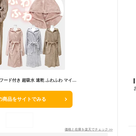
バスローブ ワンオペ フード付き 超吸水 速乾 ふわふわ マイクロファイバー あたたかい ヘアドライ ガウン ママ レディース ルームウェア もこもこ 部屋着 母の日 出産祝い ギフト プレゼント マタニティ お風呂 サウナ 冷え防止 保温 冬 夏 dz165
の商品をサイトでみる
価格と在庫を
楽天
でチェック
>>