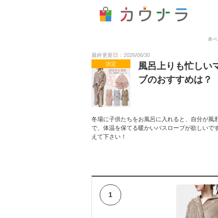
本ペ
最終更新日：2026/06/30
決定
風呂上りも忙しい
ブのおすすめは？
冬場に子供たちをお風呂に入れると、自分が風
で、体温を保てる暖かいバスローブが欲しいで
えて下さい！
1