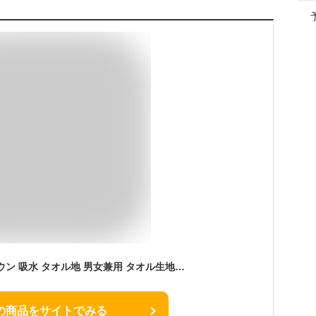
綿100 バスローブ ガウン 吸水 タオル地 男女兼用 タオル生地 部屋着 ペア レディース メンズ ママ バスタオル 無地 柔らか ソフト ホテル仕様 母の日 父の日 プレゼント ギフト プレゼント コットン お洒落 贈り物 綿100% 綿 オーガニックコットン おしゃれ 春 夏 秋 冬
の商品をサイトでみる