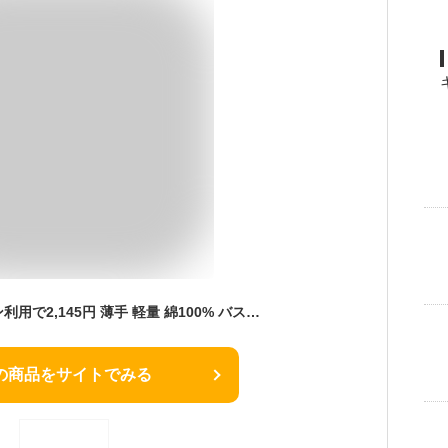
＼終了間際／クーポン利用で2,145円 薄手 軽量 綿100% バスローブ ママ ワンオペ 乾きやすい 風呂上がり バスタオル レディース 吸水 秋冬 冬 真冬 カシュクール タオル地 綿 コットン 七分袖 パイル 出産祝い 人気 ルームウェア sale spring summer
の商品をサイトでみる