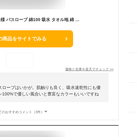
楽天1位 本格ホテル仕様 バスローブ 綿100 吸水 タオル地 綿 厚手 ママ バスタオル レディース パイル 出産祝い メンズ 風呂上がり ルームウェア 部屋着 着心地 肌触り アトピー 敏感肌 乾燥肌 秋 秋冬 冬 Spring lecielclair summer
の商品をサイトでみる
価格と在庫を
楽天
でチェック
>>
スローブはいかが。肌触りも良く、吸水速乾性にも優
100%で優しい風合いと豊富なカラーもいいですね
てのおすすめコメント（3件）