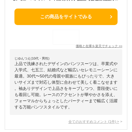
この商品をサイトでみる
価格と在庫を
楽天
でチェック
>>
じゆんつえ(10代・男性)
上品で洗練されたデザインのパンツスーツは、卒業式や
入学式、七五三、結婚式など幅広いセレモニーシーンに
最適。30代〜50代の母親や親族にもぴったりで、大き
いサイズまで対応し体型に合わせて美しく着こなせます
。袖ありデザインで上品さをキープしつつ、普段使いに
も着回し可能。レースのアクセントが華やかさを添え、
フォーマルからちょっとしたパーティーまで幅広く活躍
する万能パンツスタイルです。
全てのおすすめコメント
(
1
件)
>