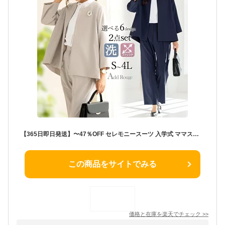
【365日即日発送】〜47％OFF セレモニースーツ 入学式 ママスーツ 卒業式 母親 パンツ セットアップ 入園式 卒園式 お宮参り 七五三 レディース フォーマル 黒 ネイビー カジュアル おしゃれ コーデ かっこいい 試着チケット対象
この商品をサイトでみる
価格と在庫を
楽天
でチェック
>>