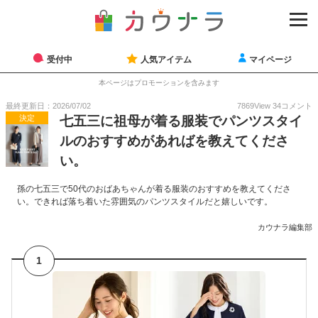
受付中
人気アイテム
マイページ
本ページはプロモーションを含みます
最終更新日：2026/07/02
7869
View
34
コメント
決定
七五三に祖母が着る服装でパンツスタイ
ルのおすすめがあればを教えてくださ
い。
孫の七五三で50代のおばあちゃんが着る服装のおすすめを教えてくださ
い。できれば落ち着いた雰囲気のパンツスタイルだと嬉しいです。
カウナラ編集部
1