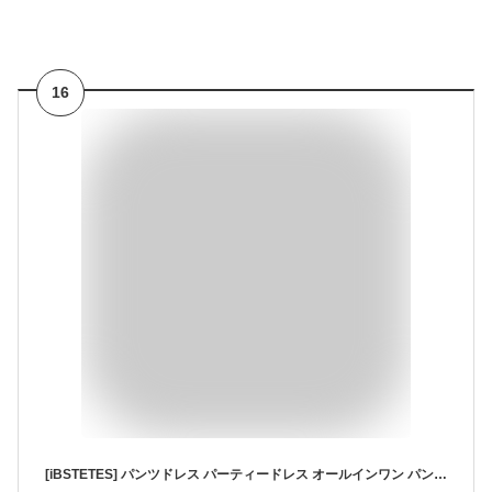
16
[iBSTETES] パンツドレス パーティードレス オールインワン パンツ パンツスーツ セットアップ サロペット 夏 フォーマル 同窓会 服装 ワイドパンツ ツーピース スーツ フォーマル 上下 二点セット 披露宴 結婚式 二次会 卒業式 謝恩会 (XL, ブラック)