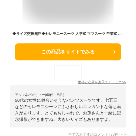
◆サイズ交換無料◆セレモニースーツ 入学式 ママスーツ 卒業式 スーツ レディース パンツスーツ フォーマルスーツ パンツ ジャケット セットアップ 洗える 大きいサイズ 低身長 高身長 通勤 オフィス ビジネス ママ 母 母親 祖母 服装
この商品をサイトでみる
価格と在庫を
楽天
でチェック
>>
アッマネバカリィー(60代・男性)
50代の女性に似合いそうなパンツスーツです。七五三
などのセレモニシーンにふさわしいエレガントな落ち着
きがあります。とてもおしゃれで、お孫さんと一緒に記
念撮影ができますね。大きいサイズもありますよ。
全てのおすすめコメント
(
30
件)
>