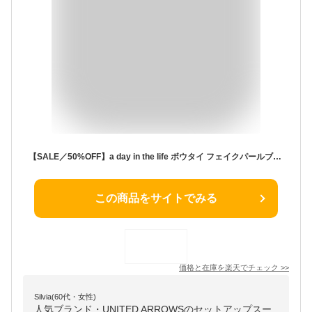
【SALE／50%OFF】a day in the life ボウタイ フェイクパールブラウス+パンツ-ウォッシャブル-＜A DAY IN THE LIFE＞ ユナイテッドアローズ アウトレット ワンピース・ドレス ワンピース グレー ベージュ ネイビー【送料無料】
この商品をサイトでみる
価格と在庫を
楽天
でチェック
>>
Silvia(60代・女性)
人気ブランド・UNITED ARROWSのセットアップスー