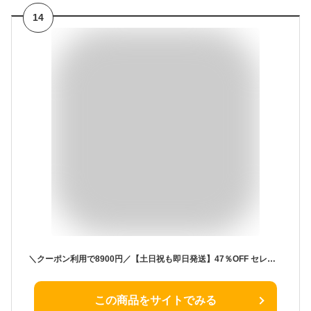
14
＼クーポン利用で8900円／【土日祝も即日発送】47％OFF セレモニースーツ 入学式 ママスーツ 卒業式 スーツ 母親 パンツ セットアップ 入園式 卒園式 お宮参り 七五三 レディース フォーマル 黒 ネイビー カジュアル おしゃれ コーデ かっこいい 試着チケット対象
この商品をサイトでみる