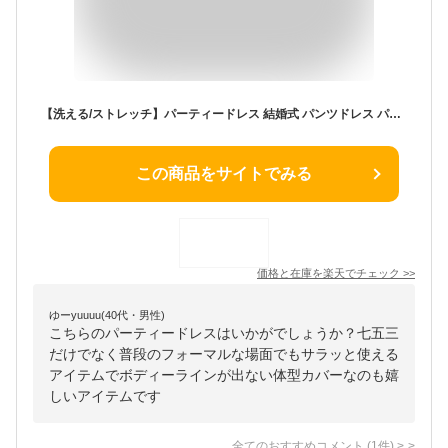
【洗える/ストレッチ】パーティードレス 結婚式 パンツドレス パンツスタイル セットアップ 2点セット テーパードパンツ 二次会 披露宴 上品 セレモニー フォーマル ミセス レディース 親族 母親 女性 服装 七五三 卒業式 入学式 体型カバー 即日発送 ルイルエブティック
この商品をサイトでみる
価格と在庫を
楽天
でチェック
>>
ゆーyuuuu(40代・男性)
こちらのパーティードレスはいかがでしょうか？七五三
だけでなく普段のフォーマルな場面でもサラッと使える
アイテムでボディーラインが出ない体型カバーなのも嬉
しいアイテムです
全てのおすすめコメント
(
1
件)
>