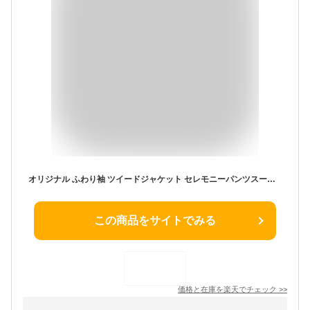
オリジナル ふわり袖 ツイードジャケット セレモニーパンツスーツ 3点セット ママスーツ 7～17号／卒業式 入学式 七五三 フォーマル オケージョン 大きいサイズ セレモニースーツ 7号 9号 11号 13号 15号 17号 S～4L／30代 40代 50代 春 夏 秋 冬 23AW0922R,
この商品をサイトでみる
価格と在庫を
楽天
でチェック
>>