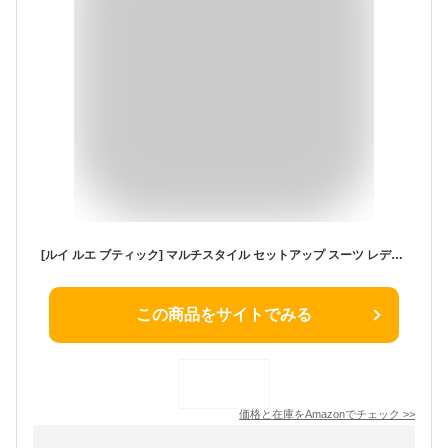
[ルイ ルエ ブティック] マルチスタイル セットアップ スーツ レディース ミセス ママ パンツスーツ セレモニースーツ パンツドレス カジュアル フォーマル 長袖 大きいサイズ 式 結婚式 オールシーズン 3L(15号) ブラックPA1081-3L-BL
この商品をサイトでみる
価格と在庫を
Amazon
でチェック
>>