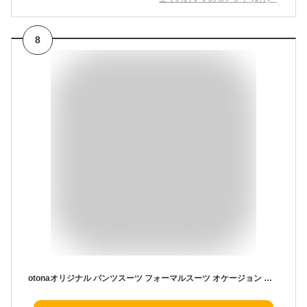
8
otonaオリジナル パンツスーツ フォーマルスーツ オケージョン セレモニースーツ レディース ネイビー 春 夏 秋 冬 オールシーズン 入学式 卒業式 入卒式 人と差のつく変形デザイン セレモニーでもオフィスでも疲れないパンツスーツ 4/16