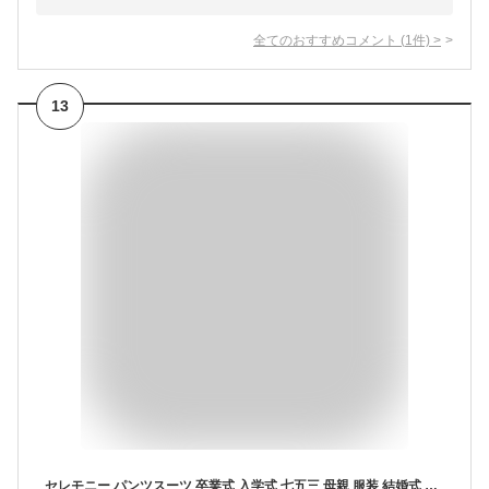
全てのおすすめコメント
(
1
件)
>
13
セレモニー パンツスーツ 卒業式 入学式 七五三 母親 服装 結婚式 親族 服装 大きいサイズ 30代 40代 50代 会社パーティー パンツスーツ お呼ばれコーデ 袖あり 着まわし 普段使い パンツスタイル 上品 レース j-3-20085301