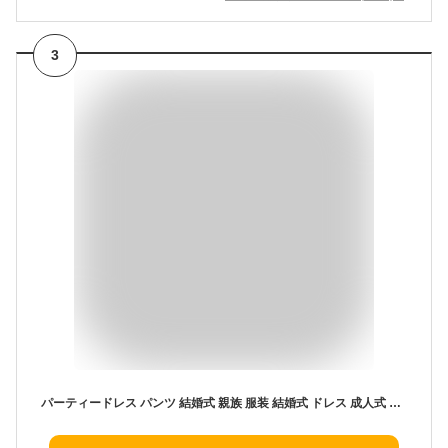
3
パーティードレス パンツ 結婚式 親族 服装 結婚式 ドレス 成人式 同窓会 パンツスタイル 大きいサイズ お呼ばれドレス 20代 30代 40代 お呼ばれ パンツドレス お呼ばれコーデ 七五三 ママ 袖あり 着まわし 普段使い レース j-3-5301