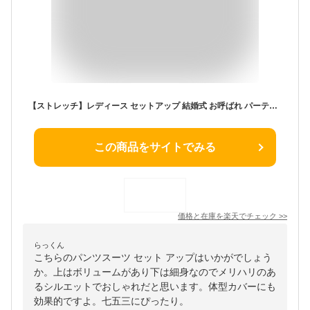
【ストレッチ】レディース セットアップ 結婚式 お呼ばれ パーティー ママスーツ パンツスーツ パンツドレス セレモニー フォーマルスーツ 七五三 卒園式 卒業式 入学式 ミセス 50代 40代 30代 上品 きれいめ 母親 大きいサイズ 黒 紺 即日発送 プレゼント ギフト
この商品をサイトでみる
価格と在庫を
楽天
でチェック
>>
らっくん
こちらのパンツスーツ セット アップはいかがでしょう
か。上はボリュームがあり下は細身なのでメリハリのあ
るシルエットでおしゃれだと思います。体型カバーにも
効果的ですよ。七五三にぴったり。