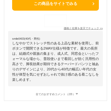
この商品をサイトでみる
価格と在庫を
楽天
でチェック
>>
smile0403(40代・男性)
しなやかでストレッチ性のある上品な素材を使用し、前
ボタンで開閉できる2WAY仕様が特徴です。最大の長所
は、結婚式や親族の集まり、成人式、同窓会といったフ
ォーマルな場から、普段使いまで着回しが効く汎用性の
高さで、脚長効果が期待できるテーパードパンツと袖あ
りのデザインにより、20代から40代の幅広い年代の女
性が体型を気にせずおしゃれで抜け感のある着こなしを
楽しめます。
全てのおすすめコメント（2件）