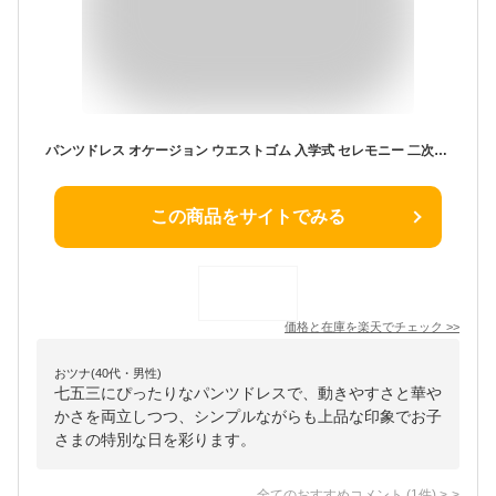
パンツドレス オケージョン ウエストゴム 入学式 セレモニー 二次会 発表会 ドレス お呼ばれ 結婚式 ワイド パンツ お呼ばれ 袖あり パンツスタイル 女子会 体型カバー 七五三 30代 40代 七分袖 20代 ブラック レディース オールインワン
この商品をサイトでみる
価格と在庫を
楽天
でチェック
>>
おツナ(40代・男性)
七五三にぴったりなパンツドレスで、動きやすさと華や
かさを両立しつつ、シンプルながらも上品な印象でお子
さまの特別な日を彩ります。
全てのおすすめコメント
(
1
件)
>