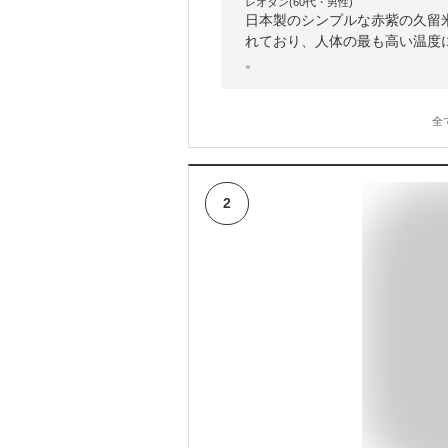
レオタン(60代・男性)
日本製のシンプルな赤紫の久留
れており、人体の最も高い温度に
。
全
2