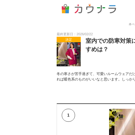
本ペ
最終更新日：2026/02/22
決定
室内での防寒対策に
すめは？
冬の寒さが苦手過ぎて、可愛いルームウェアだ
れば暖色系のものがいいなと思います。しっか
1