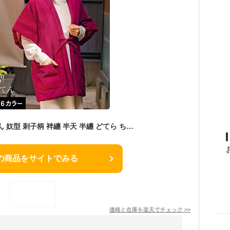
日本製 久留米はんてん 奴型 刺子柄 袢纏 半天 半纏 どてら ちゃんちゃんこ 丹前 おしゃれ あたたかい 部屋着 手づくり 綿100% レディース
の商品をサイトでみる
価格と在庫を
楽天
でチェック
>>