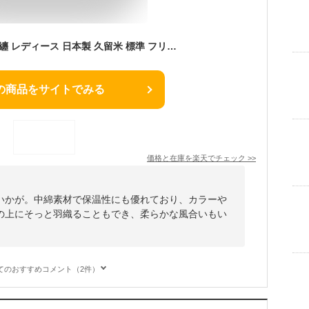
おしゃれ はんてん 半纏 レディース 日本製 久留米 標準 フリーサイズ 【 女性 かわいい ちゃんちゃんこ 部屋着 ルームウェア 冬 婦人用 半天 袢纏 どてら 丹前 ちゃんちゃんこ 綿入れ 綿入り 中綿 中わた 暖かい 】久留米綿入りはんてん 女性用 中わた入り 送料無料 こたつ
の商品をサイトでみる
価格と在庫を
楽天
でチェック
>>
いかが。中綿素材で保温性にも優れており、カラーや
の上にそっと羽織ることもでき、柔らかな風合いもい
てのおすすめコメント（2件）