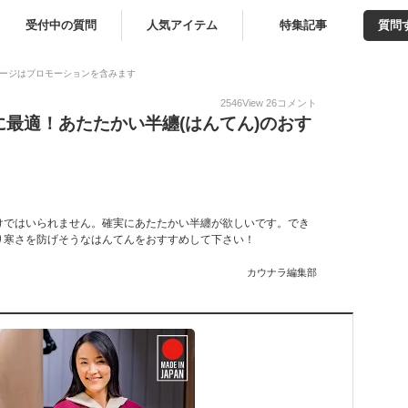
受付中の質問
人気アイテム
特集記事
質問
ージはプロモーションを含みます
2546
View
26
コメント
最適！あたたかい半纏(はんてん)のおす
けではいられません。確実にあたたかい半纏が欲しいです。でき
り寒さを防げそうなはんてんをおすすめして下さい！
カウナラ編集部