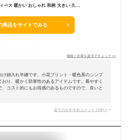
綿入れ はんてん レディース 暖かい おしゃれ 和柄 大きい 久留米織 小紋 小花柄 日本製 部屋着 ルームウェア 袖なし 久留米はんてん 冬 女性用 かわいい 標準 定番 半天 袢纏 どてら 丹前 ちゃんちゃんこ ポンチョ ギフト 敬老の日 プレゼント
の商品をサイトでみる
価格と在庫を
楽天
でチェック
>>
向け綿入れ半纏です。小花プリント・暖色系のシンプ
ており、暖かく防寒性のあるアイテムです。着やすく
で、コスト的にもお得感のあるものですので、良いと
全てのおすすめコメント
(
2
件)
>