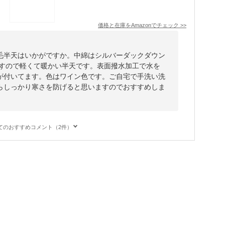
価格と在庫を
Amazon
でチェック
>>
毛半天はいかがですか。中綿はシルバーダックダウン
ですので軽くて暖かい半天です。表面撥水加工で水を
が付いてます。色はワイン色です。ご自宅で手洗い洗
らしっかり寒さを防げると思いますのでおすすめしま
てのおすすめコメント（2件）