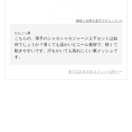
価格と在庫を
楽天
でチェック
>>
だんごっ鼻
こちらの、薄手のシャカシャカジャージ上下セットは如
何でしょうか？薄くても温かいビニール素材で、軽くて
動きやすいです。汗をかいても蒸れにくい裏メッシュで
す。
全てのおすすめコメント
(
1
件)
>