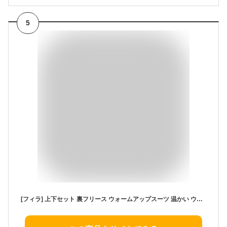
5
[フィラ] 上下セット 裏フリース ウォームアップスーツ 温かい ウィンドブレーカー スポーツウェア 長ズボン ランニング ジム 通学 ジャージ上下セット カジュアルスーツ メンズ ネイビー S