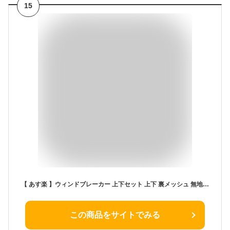
15
【 あす楽 】ウィンドブレーカー 上下セット 上下 裏メッシュ 無地 メンズ 紳士 レディース 薄手 メッシュ 野球 サッカー テニス ジャージ シャカシャカ シャカパン ジョギング ランニング 運動 ジム 秋 冬 部屋着 暖かい セットアップ 大きいサイズ ランニングウェア 散歩
この商品をサイトでみる