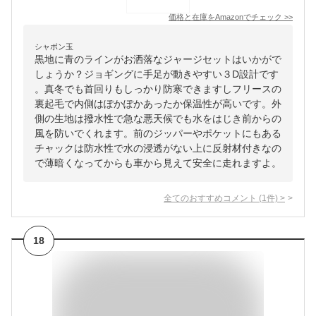
価格と在庫を
Amazon
でチェック
>>
シャボン玉
黒地に青のラインがお洒落なジャージセットはいかがで
しょうか？ジョギングに手足が動きやすい３D設計です
。真冬でも首回りもしっかり防寒できますしフリースの
裏起毛で内側はぽかぽかあったか保温性が高いです。外
側の生地は撥水性で急な悪天候でも水をはじき前からの
風を防いでくれます。前のジッパーやポケットにもある
チャックは防水性で水の浸透がない上に反射材付きなの
で薄暗くなってからも車から見えて安全に走れますよ。
全てのおすすめコメント
(
1
件)
>
18