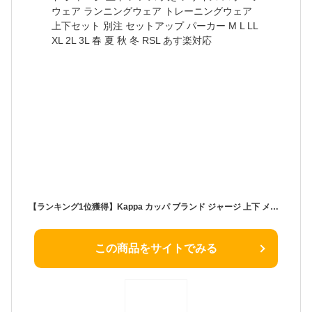
【ランキング1位獲得】Kappa カッパ ブランド ジャージ 上下 メンズ 大きいサイズ スポーツウェア ランニングウェア トレーニングウェア 上下セット 別注 セットアップ パーカー M L LL XL 2L 3L 春 夏 秋 冬 RSL あす楽対応
この商品をサイトでみる