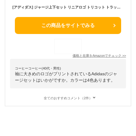
[アディダス] ジャージ上下セット リニアロゴ トリコット トラックスーツ ECT04 メンズ Top:ブラック/ホワイト Bottom:ブラック/ホワイト(GK9654) 日本サイズM相当
この商品をサイトでみる
価格と在庫を
Amazon
でチェック
>>
コーヒーコーヒー(40代・男性)
袖に大きめのロゴがプリントされているAdidasのジャ
ージセットはいかがですか。カラーは4色あります。
全てのおすすめコメント（2件）