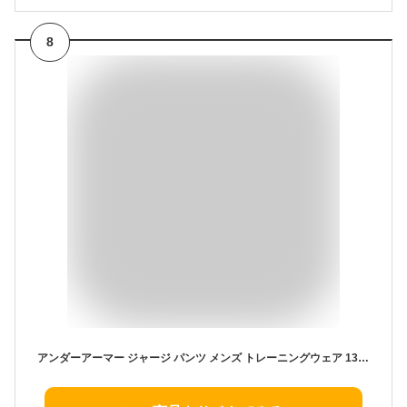
8
アンダーアーマー ジャージ パンツ メンズ トレーニングウェア 1314112 吸汗速乾 男女兼用 UNDER ARMOUR ズボン 長ズボン ジャージ ジム 運動 ランニング フィットネス ルームウェア