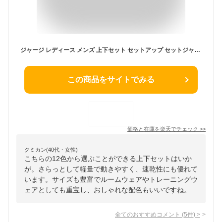
ジャージ レディース メンズ 上下セット セットアップ セットジャージ トレーニングウェア ラインジャージ スポーツ ルームウェア 部屋着 運動着 男性用 女性用 ランニング ジョギング ウォーキング ピンク ネイビー 水色 グリーン 緑色 PONTAPES ポンタペス PSS-690 《☆》
この商品をサイトでみる
価格と在庫を
楽天
でチェック
>>
クミカン(40代・女性)
こちらの12色から選ぶことができる上下セットはいか
が。さらっとして軽量で動きやすく、速乾性にも優れて
います。サイズも豊富でルームウェアやトレーニングウ
ェアとしても重宝し、おしゃれな配色もいいですね。
全てのおすすめコメント
(
5
件)
>