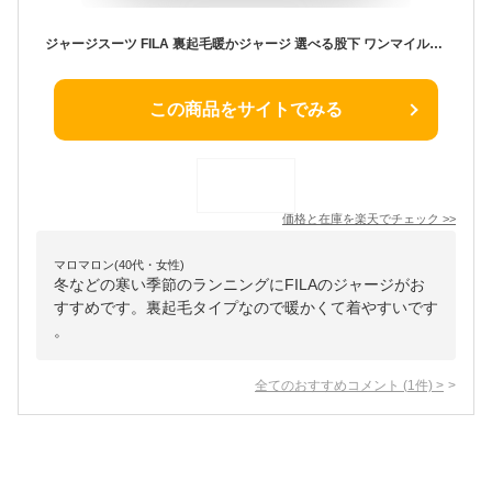
ジャージスーツ FILA 裏起毛暖かジャージ 選べる股下 ワンマイルウェア 前ファスナー 秋冬 40代 50代 60代 957868
この商品をサイトでみる
価格と在庫を
楽天
でチェック
>>
マロマロン(40代・女性)
冬などの寒い季節のランニングにFILAのジャージがお
すすめです。裏起毛タイプなので暖かくて着やすいです
。
全てのおすすめコメント
(
1
件)
>