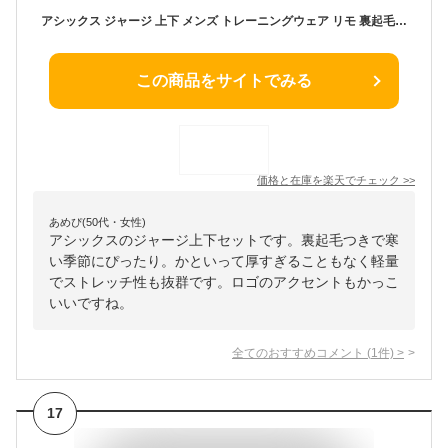
アシックス ジャージ 上下 メンズ トレーニングウェア リモ 裏起毛 2031C664 2031C665 上下セット あったか 軽量 吸汗速乾 セットアップ ズボン パンツ スポーツ トレーニング asics ランニング ウエア
この商品をサイトでみる
価格と在庫を
楽天
でチェック
>>
あめぴ(50代・女性)
アシックスのジャージ上下セットです。裏起毛つきで寒
い季節にぴったり。かといって厚すぎることもなく軽量
でストレッチ性も抜群です。ロゴのアクセントもかっこ
いいですね。
全てのおすすめコメント
(
1
件)
>
17