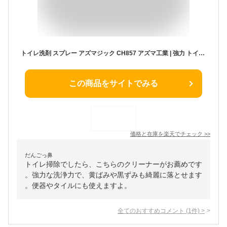
トイレ洗剤 スプレー アズマジック CH857 アズマ工業 | 強力 トイレ用洗剤 トイレクリーナー トイレ 洗剤 クリーナー 黄ばみ 黒ズミ 黒ずみ 便器 タイル トイレ掃除 トイレ用 汚れ 汚れ落とし 掃除洗剤 掃除 お掃除 掃除道具 家庭用 トイレ掃除用品 トイレタオル 便利グッズ
この商品をサイトでみる
価格と在庫を
楽天
でチェック
>>
だんごっ鼻
トイレ掃除でしたら、こちらのクリーナーがお薦めです
。強力な洗浄力で、黄ばみや黒ずみも綺麗に落とせます
。便器やタイルにも使えますよ。
全てのおすすめコメント
(
1
件)
>