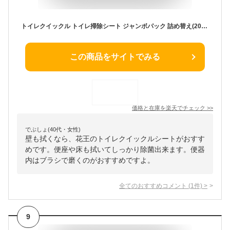
トイレクイックル トイレ掃除シート ジャンボパック 詰め替え(20枚入*6袋セット)【gsr24】【qw70-g】【クイックル】[クイックル つめかえ 詰替え]
この商品をサイトでみる
価格と在庫を
楽天
でチェック
>>
でぶしょ(40代・女性)
壁も拭くなら、花王のトイレクイックルシートがおすす
めです。便座や床も拭いてしっかり除菌出来ます。便器
内はブラシで磨くのがおすすめですよ。
全てのおすすめコメント
(
1
件)
>
9