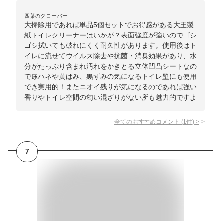
四葉のクローバー
大掃除用であれば単品5個セットでお得感がある大王製
紙トイレクリーナーはいかが？表面強度が強いのでゴシ
ゴシ拭いても破れにくく耐久性があります。使用後はト
イレに流せてウイルス除去や抗菌・消臭効果があり、水
分がたっぷり含まれ汚れをかきとる立体凹凸シートなの
で尿ハネや黄ばみ、黒ずみの気になるトイレ壁にも使用
でき実用的！またニオイ残りが気になるのであれば強い
香りやトイレ空間の匂い混ざりがない所も魅力的ですよ
全てのおすすめコメント
(
1
件)
>
7