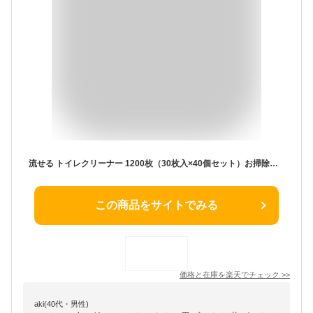
流せる トイレクリーナー 1200枚（30枚入×40個セット）お掃除シート 除菌＆消臭 エンボスシート トイレ掃除 便器 便座 タンク 壁 床 お掃除 日本製 トイレクリーナー シート 替
この商品をサイトでみる
価格と在庫を
楽天
でチェック
>>
aki(40代・男性)