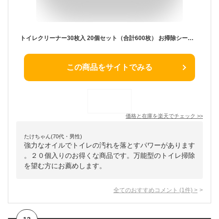
トイレクリーナー30枚入 20個セット（合計600枚） お掃除シート オレンジオイル配合 トイレクリーナー シート 替 送料無料
この商品をサイトでみる
価格と在庫を
楽天
でチェック
>>
たけちゃん(70代・男性)
強力なオイルでトイレの汚れを落とすパワーがあります
。２０個入りのお得くな商品です。万能型のトイレ掃除
を望む方にお薦めします。
全てのおすすめコメント
(
1
件)
>