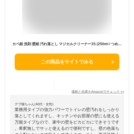
カベ紙 洗剤 壁紙 汚れ落とし マジカルクリーナー3S (250ml / つめかえ用) 壁 汚れヤニ 強力 クロス 油汚れ 黄ばみ 手あか (テレビ生放送で紹介されました！) 発売以来、5万本の販売実績 (洗剤に革命をもたらしてきた、「田中勝麻」監修) 業務用 日本製
この商品をサイトでみる
価格と在庫を
Amazon
でチェック
>>
デブ猫ちゃん(40代・女性)
業務用タイプの強力パワーでトイレの壁汚れをしっかり
落としてくれますし、キッチンやお部屋の壁にも使える
万能タイプなので、家中の壁をピカピカにできそうです
。希釈無しでサッと使えるので便利ですし、壁の色落ち