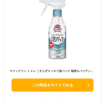
マジックリン トイレ こすらずスッキリ泡パック 泡持ちバツグン吸着泡 5分放置でトイレピカピカに! サボン&シトラスの香り 本体 300ml
この商品をサイトでみる