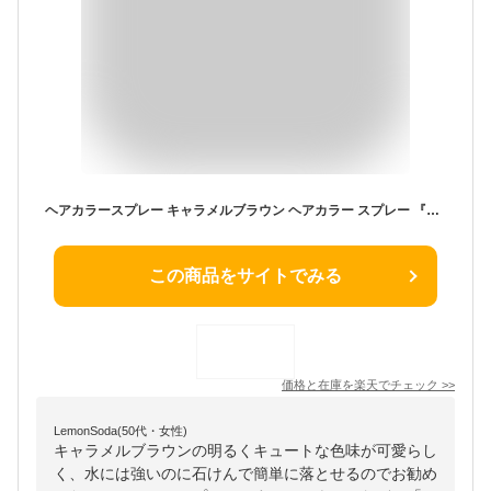
ヘアカラースプレー キャラメルブラウン ヘアカラー スプレー 『劇的ヘアカラー自由自在 デコ』髪染めスプレー ヘアスプレー カラー 1日染め 1day おすすめ カラースプレー 髪 茶髪 メンズ レディース 汗・水に強い 石鹸で落とせる【営業時間内注文で即日発送】
この商品をサイトでみる
価格と在庫を
楽天
でチェック
>>
LemonSoda(50代・女性)
キャラメルブラウンの明るくキュートな色味が可愛らし
く、水には強いのに石けんで簡単に落とせるのでお勧め