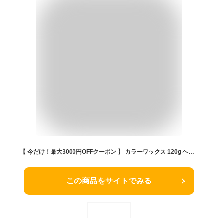
【 今だけ！最大3000円OFFクーポン 】 カラーワックス 120g ヘアカラーワックス ワンデー ワンデイ スタイリング ワックス 整髪料 カラーリング ヘアカラー 髪染め コスプレ グレー 白 シルバー 赤 レッド ピンク 青 ブルー 紫 パープル 1day ヘア ハロウィン 仮装
この商品をサイトでみる