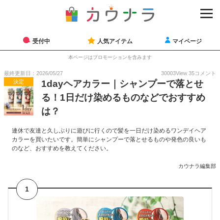
受付中
人気アイテム
マイページ
本ページはプロモーションを含みます
最終更新日：2026/05/27
30003
View
35
コメント
決定
1dayヘアカラー｜シャンプーで落とせ
る！1日だけ染めるものなどでおすすめ
は？
連休で友達と久しぶりに遊びに行くので髪を一日だけ染めるワンデイヘア
カラーを買いたいです。簡単にシャンプーで落とせるものや発色の良いも
のなど、おすすめを教えてください。
カウナラ編集部
1