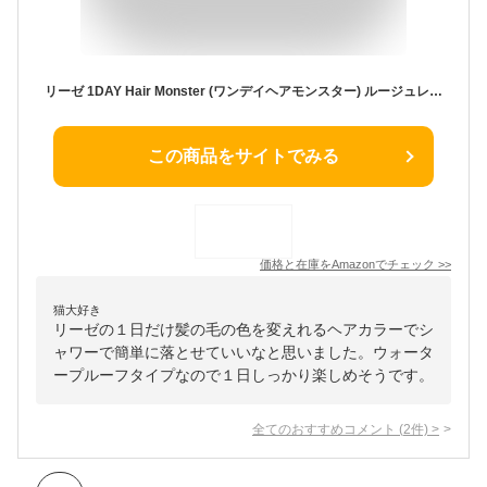
リーゼ 1DAY Hair Monster (ワンデイヘアモンスター) ルージュレッド 20ml 〔 1日だけの髪印象チェンジ ・ ウォータープルーフタイプ ・ シャンプーで簡単OFF 〕 ヘアカラー フローラルの香り
この商品をサイトでみる
価格と在庫を
Amazon
でチェック
>>
猫大好き
リーゼの１日だけ髪の毛の色を変えれるヘアカラーでシ
ャワーで簡単に落とせていいなと思いました。ウォータ
ープルーフタイプなので１日しっかり楽しめそうです。
全てのおすすめコメント
(
2
件)
>