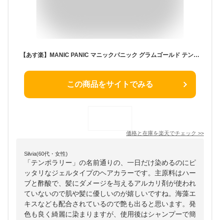
【あす楽】MANIC PANIC マニックパニック グラムゴールド テンポラリーヘアカラー 1日染め【DYE HARD】 50ml【Glam Gold】[ビジュアル系 カラージェル【毛染め】送料無料
この商品をサイトでみる
価格と在庫を
楽天
でチェック
>>
Silvia(60代・女性)
「テンポラリー」の名前通りの、一日だけ染めるのにピ
ッタリなジェルタイプのヘアカラーです。主原料はハー
ブと酢酸で、髪にダメージを与えるアルカリ剤が使われ
ていないので肌や髪に優しいのが嬉しいですね。海藻エ
キスなども配合されているので艶も出ると思います。発
色も良く綺麗に染まりますが、使用後はシャンプーで簡