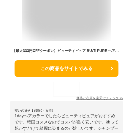
【最大333円OFFクーポン】ビューティピュア BU:TI PURE ヘアカラー CHOCOLATE BROWN チョコレートブラウン 60g 韓国コスメ 1dayヘアカラー 【あす楽休止中】
この商品をサイトでみる
価格と在庫を
楽天
でチェック
>>
安いの好き！(50代・女性)
1dayヘアカラーでしたらビューティピュアがおすすめ
です。韓国コスメなのでコスパが良く安いです。塗って
乾かすだけで綺麗に染まるのが嬉しいです。シャンプー