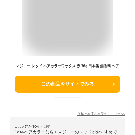
エマジニー レッド ヘアカラーワックス 赤 36g 日本製 無香料 ヘアワックス ヘアーワックス セルフ ヘアカラー 髪染め 1日だけ 部分染め 1day ヘア カラー 高発色 セルフカラー ユニコーンカラー ワンポイント 派手 おしゃれ コスプレ Emajiny Red E73
この商品をサイトでみる
価格と在庫を
楽天
でチェック
>>
コスメ好き(60代・女性)
1dayヘアカラーならエマジニーのレッドがおすすめで