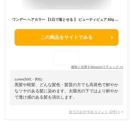
ワンデー ヘアカラー 【1日で落とせる 】 ビューティピュア 60g レッド 【 黒髪にも 】 パールレッド スタイリング 簡単 洗って落とせる 1DAY 白髪隠し コスプレ ウィッグのアレンジ パーティ 仮装 学園祭 文化祭 フェス などに！ 部分染め おしゃれ染め 白髪染め カラーリング ヘアマニキュア セルフカラー HAIR COLOR 髪 ポイント ヘア カラー BU：TI PURE
この商品をサイトでみる
価格と在庫を
Amazon
でチェック
>>
zzmm(50代・男性)
黒髪や暗髪、どんな髪色・髪質の方でも高発色で鮮やか
なツヤのある髪に染めます。太陽光の下ではより鮮やか
で透け感のある髪を演出します。
全てのおすすめコメント
(
1
件)
>