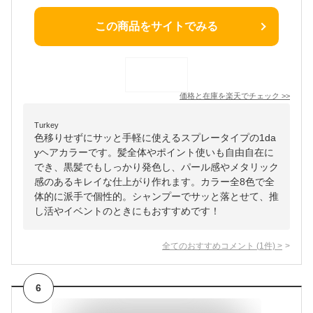
この商品をサイトでみる
価格と在庫を
楽天
でチェック
>>
Turkey
色移りせずにサッと手軽に使えるスプレータイプの1da
yヘアカラーです。髪全体やポイント使いも自由自在に
でき、黒髪でもしっかり発色し、パール感やメタリック
感のあるキレイな仕上がり作れます。カラー全8色で全
体的に派手で個性的。シャンプーでサッと落とせて、推
し活やイベントのときにもおすすめです！
全てのおすすめコメント
(
1
件)
>
6