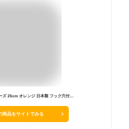
ミツギロン バスシューズ 26cm オレンジ 日本製 フック穴付き すべりにくい バススリッパ バスブーツ フィオーレ BT-27 1足入
の商品をサイトでみる