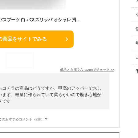
コモライフ やわらかバスブーツ 白 バススリッパ オシャレ 滑りにくい 軽い 風呂 掃除 左右兼用 フック穴付き 23~27cm対応 バスブーツ 大きめ
の商品をサイトでみる
価格と在庫を
Amazon
でチェック
>>
らコチラの商品はどうですか、甲高のアッパーで水し
います、軽量に作られていて柔らかいので履き心地が
メです
てのおすすめコメント（2件）