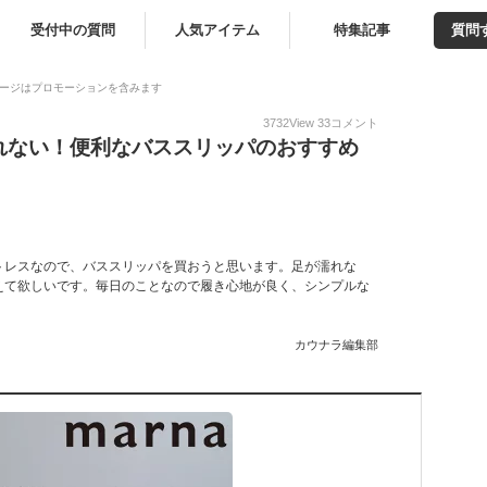
受付中の質問
人気アイテム
特集記事
質問
ージはプロモーションを含みます
3732
View
33
コメント
れない！便利なバススリッパのおすすめ
！
トレスなので、バススリッパを買おうと思います。足が濡れな
えて欲しいです。毎日のことなので履き心地が良く、シンプルな
カウナラ編集部