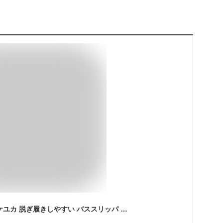
【KEYUCA公式店】ケユカ 脱ぎ履きしやすい バススリッパ ホワイト[風呂用スリッパ フリーサイズ 前詰まり 無地 シンプル おしゃれ お風呂 スリッパ バスシューズ バスグッズ お風呂掃除 バスサンダル すべり止め 滑り止め お風呂そうじ 掃除用品 バス用品 メンズ レディース]