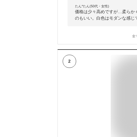
たん*たん(50代・女性)
価格は少々高めですが…柔らか
のもいい。白色はモダンな感じ
全
2