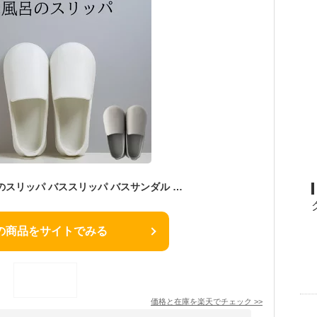
全国送料無料 お風呂のスリッパ バススリッパ バスサンダル サンダル ホワイト グレー シンプル お風呂スリッパ 外履き お風呂 白 おしゃれ 大掃除 ベランダ 軽量 バルコニー 庭 デッキ MARNA マーナ きれいに暮らす
の商品をサイトでみる
価格と在庫を
楽天
でチェック
>>