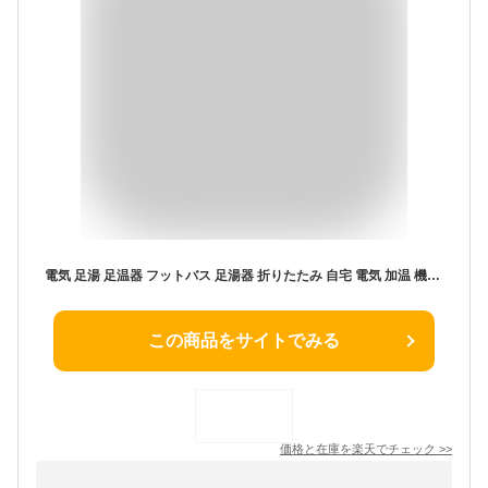
電気 足湯 足温器 フットバス 足湯器 折りたたみ 自宅 電気 加温 機能 足つぼバブルジェット付 バブルフットバス バケツ 折りたたみ 桶 足湯用 足浴器 フットバス器 足湯グッズ フットケア スパ 電気 冷え対策 【送料無料(北海道、沖縄、離島は適用外)】
この商品をサイトでみる
価格と在庫を
楽天
でチェック
>>