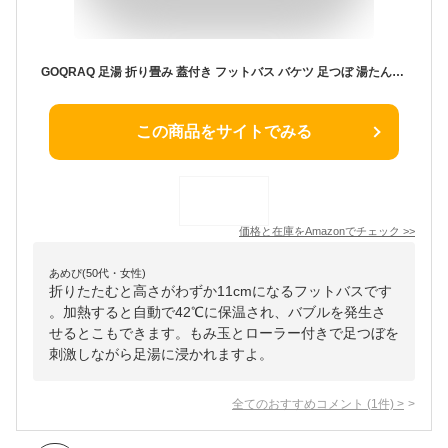
GOQRAQ 足湯 折り畳み 蓋付き フットバス バケツ 足つぼ 湯たんぽ 足湯器 桶 自宅 折りたたみ バブル機能 保温機能 足湯用バケツ (B-HA03001)
この商品をサイトでみる
価格と在庫を
Amazon
でチェック
>>
あめぴ(50代・女性)
折りたたむと高さがわずか11cmになるフットバスです
。加熱すると自動で42℃に保温され、バブルを発生さ
せるとこもできます。もみ玉とローラー付きで足つぼを
刺激しながら足湯に浸かれますよ。
全てのおすすめコメント
(
1
件)
>