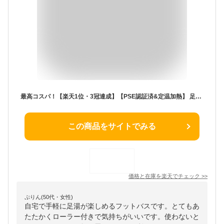
最高コスパ！【楽天1位・3冠達成】【PSE認証済&定温加熱】 足湯 フットバス 足湯 バケツ 折りたたみ 足湯バケツ 保温 ローラー付き マッサージ 定温加熱 折り畳み フットケア 足湯器 コンパクト 収納便利 足 水力分離 加熱 女性 足冷え性対策 老人 両親 収納 自宅電気
この商品をサイトでみる
価格と在庫を
楽天
でチェック
>>
ぷりん(50代・女性)
自宅で手軽に足湯が楽しめるフットバスです。とてもあ
たたかくローラー付きで気持ちがいいです。使わないと