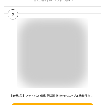
全てのおすすめコメント（2件）
3
【楽天1位】フットバス 保温 足浴器 折りたたみ バブル機能付き フットケア リラックス フットバスボウル 足湯 足湯バケツ 足つぼマット 家庭用 フットバス器 足浴 足湯グッズ 電気 足湯 バケツ 深 バブルフットバス 足つぼマット 1年保証 ■[送料無料][あす楽]