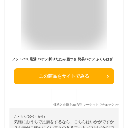
フットバス 足湯 バケツ 折りたたみ 蓋つき 簡易バケツ ふくらはぎ 保温 コンパクト 収納 折り畳み式フットバス 足浴 足元 あったかグッ
この商品をサイトでみる
価格と在庫を
au PAY マーケット
でチェック
>>
さとちん(20代・女性)
気軽におうちで足湯をするなら、こちらはいかがですか
？お湯がこぼれにくい高さのあるフットバス用バケツで