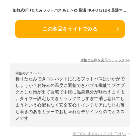
加熱式折りたたみフットバス あし〜ゆ 足湯 TK-FOT21BR 足湯マシン 足風呂 フットバス 足湯機 足湯器 バブル機能 温浴器 泡足湯 足用バブルバス あしーゆ 保温機能付 家庭用足湯 コンパクト 脚温機 冷え 温め 足冷え 脚〜湯 足〜湯 足温器
この商品をサイトでみる
価格と在庫を
楽天
でチェック
>>
四葉のクローバー
折りたたみできコンパクトになるフットバスはいかがで
しょうか？お好みの温度に調整できバブル機能でブクブ
クとした泡が出て自宅で手軽に温泉気分が味わえますよ
。タイマー設定もできリラックスしすぎて消し忘れてし
まうという心配もなく安全安心！インテリアになじむ落
ち着きのあるカラーでおしゃれなデザインなのでオスス
メです
全てのおすすめコメント
(
1
件)
>