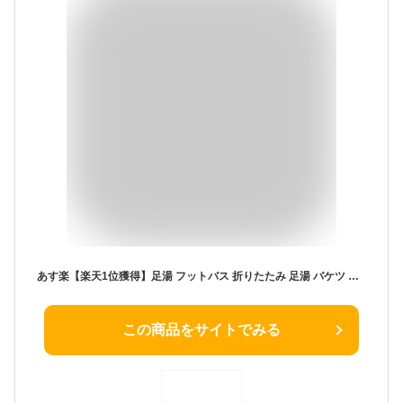
あす楽【楽天1位獲得】足湯 フットバス 折りたたみ 足湯 バケツ フットケア 定温加熱 折り畳み 保温 ローラー付き 足浴器 コンパクト バブル機能 水電分離式 収納便利 リモコン付き リラックス 加熱/温度調節 血行促進 足冷え性対策 収納 自宅 敬老の日 母の日 プレゼント
この商品をサイトでみる