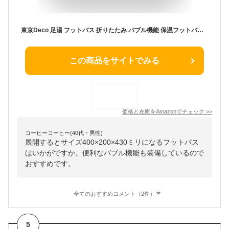
東京Deco 足湯 フットバス 折りたたみ バブル機能 保温フットバス ピンク [折り畳み式 足つぼバブルジェット] 足湯 バブルフットバス i001
この商品をサイトでみる
価格と在庫を
Amazon
でチェック
>>
コーヒーコーヒー(40代・男性)
展開するとサイズ400×200×430ミリになるフットバス
はいかがですか。便利なバブル機能も装備しているので
おすすめです。
全てのおすすめコメント（2件）
5