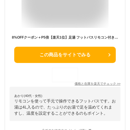
8%OFFクーポン＋P5倍【楽天1位】足湯 フットバスリモコン付き バブル ボウル 保温 折りたたみ ふくらはぎ 加熱 フットケア フットバスボウル 足浴器 折り畳み式 足浴 オイル 足浴グッズ 4L 遠赤外線 温度設定可能 あし湯 湯おけ フットケア 収納 自宅 電気 ギフト 敬老の日
この商品をサイトでみる
価格と在庫を
楽天
でチェック
>>
あかり(40代・女性)
リモコンを使って手元で操作できるフットバスです。お
湯は4L入るので、たっぷりのお湯で足を温めてくれま
すし、温度を設定することができるのもポイント。