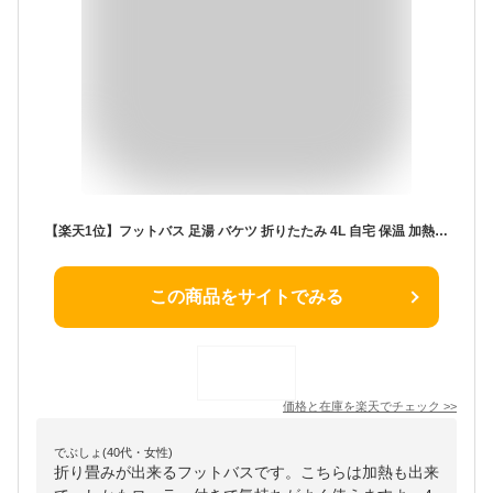
【楽天1位】フットバス 足湯 バケツ 折りたたみ 4L 自宅 保温 加熱 ローラー付 PSE認証 フットケア フットバスボウル 足浴器 折り畳み式フットバス 遠赤外線 足浴 オイル 入浴剤 あし湯 湯おけ 家庭 冷え性 リラックス コンパクト 収納 ギフト 敬老の日
この商品をサイトでみる
価格と在庫を
楽天
でチェック
>>
でぶしょ(40代・女性)
折り畳みが出来るフットバスです。こちらは加熱も出来