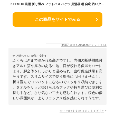
KEEMOO 足湯 折り畳み フットバス バケツ 足湯器 桶 自宅 浅いタイプ 折りたたみ 足湯用バケツ スパ 冷え対策 (桜色)
この商品をサイトでみる
価格と在庫を
Amazon
でチェック
>>
デブ猫ちゃん(40代・女性)
ふくらはぎまで浸かれる高さですし、内側の断熱機能付
きアルミ箔や厚みのある生地、口が絞れる保温カバーに
より、脚全体をしっかりと温められ、血行促進効果も高
そうです。スリムサイズで使う場所にも困りませんし、
折り畳んでコンパクトになるのでスッキリ収納できます
。タオルをサッと掛けられるフックや持ち運びに便利な
持ち手など、さり気ない工夫も感じられます。桜色の優
しい雰囲気が、よりリラックス感を感じられそうです。
全てのおすすめコメント
(
1
件)
>