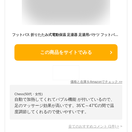
フットバス 折りたたみ式電動保温 足湯器 足湯用バケツ フットバス電動足湯器 遠赤外線フットバス、自動47℃保温・加熱機能 自動加熱バブル機能 35℃～47℃の温度調節 急速加熱及び気泡機 タイマー機能、マルチモード リモコン付きコンパクト・軽量ポータブル収納 足の冷え対策 電動フットバス 足浴桶 家庭用 足熱対策
この商品をサイトでみる
価格と在庫を
Amazon
でチェック
>>
Chess(50代・女性)
自動で加熱してくれてバブル機能 が付いているので、
足のマッサージ効果が高いです。35℃～47℃の間で温
度調節してくれるので使いやすいです。
全てのおすすめコメント
(
1
件)
>