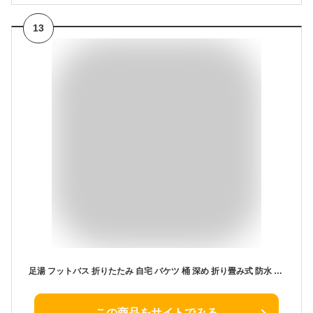
13
足湯 フットバス 折りたたみ 自宅 バケツ 桶 深め 折り畳み式 防水 深い 保温 蓋つき おしゃれ 深型 フットバスボウル フットバスバケツ たらい コンパクト ブルー ピンク
この商品をサイトでみる