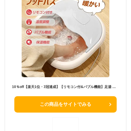
10％off【楽天1位・3冠達成】【リモコン付&バブル機能】足湯 フットバス 折りたたみ 定温加熱 温度調節 保温 遠赤外線 4L 足湯器 折り畳み フットバスボウル ローラー付き PSE認証 足湯 バケツ 収納便利 フットケア あし湯 湯おけ 足温器 足浴器 自宅電気 足冷対策プレゼント
この商品をサイトでみる