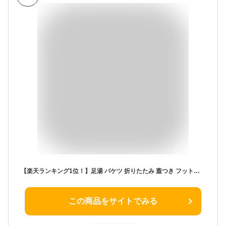
【楽天ランキング1位！】足湯 バケツ 折りたたみ 蓋つき フットバス 保温 ふくらはぎ 折り畳み 足湯バッグ コンパクト ディープバケット 簡易バケツ 大容量 ランドリーバケツ 出張 旅行洗濯 軽量 持ち運び アウトドア 釣り 洗車 キャンプ 公園 防災 入院 洗濯
この商品をサイトでみる