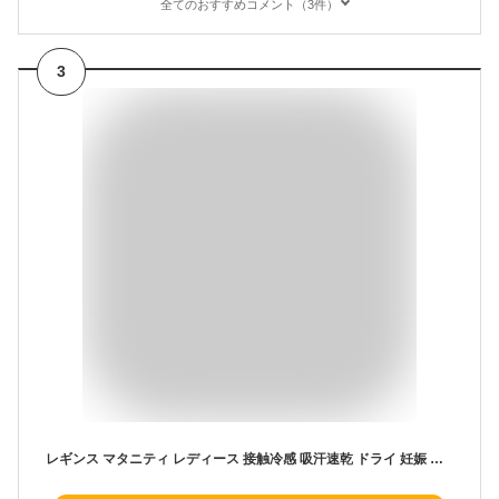
全てのおすすめコメント（3件）
3
レギンス マタニティ レディース 接触冷感 吸汗速乾 ドライ 妊娠 妊婦 産後 大きいサイズ 9分丈 九分丈 10分丈 十分丈 ひんやり 爽やか 薄手 涼しい スパッツ 春 夏用 吸汗 涼感 インナー プレママ 【iLegアイレッグ】【クールドライ】 *2-2t *y3-3t