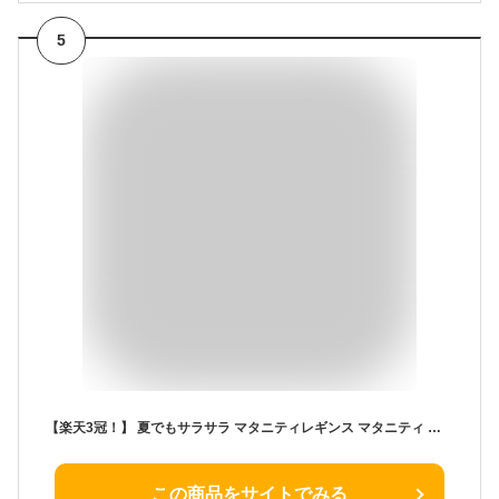
5
【楽天3冠！】 夏でもサラサラ マタニティレギンス マタニティ スパッツ ルームウエア レギンス ピラティス レギンス パンツ タイツ 美シルエット コットン 部屋着 楽ちん 妊娠初期 産後 レディース 【夏でもサラサラレギンス】 春 夏 秋 冬
この商品をサイトでみる