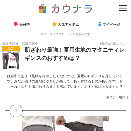
受付中
人気アイテム
マイページ
本ページはプロモーションを含みます
最終更新日：2026/04/08
4143
View
36
コメント
決定
肌ざわり最強！夏用生地のマタニティレ
ギンスのおすすめは？
妊娠中であまり足腰を冷やしたくないので、夏用のレギンスを探していま
す。おなか回りの生地にゆとりがあって、良く伸びるものが良いです。お
しゃれさよりも肌ざわりの良さを求めています。おすすめはありますか？
カウナラ編集部
1