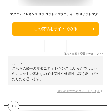
マタニティ レギンス リブ コットン マタニティー用 スリット マタニティレギンス パンツ スパッツ 大きいサイズ マタニティズボン レギンスパンツ リブレギンス 薄手 綿 妊婦 ズボン ルームウェア おしゃれ マタニティパンツ
この商品をサイトでみる
価格と在庫を
楽天
でチェック
>>
らっくん
こちらの薄手のマタニティ レギンス はいかがでしょう
か。コットン素材なので通気性や伸縮性も高く夏にぴっ
たりだと思います。
全てのおすすめコメント
(
1
件)
>
18