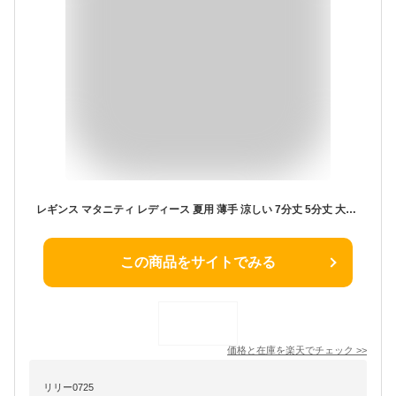
レギンス マタニティ レディース 夏用 薄手 涼しい 7分丈 5分丈 大きいサイズ 妊娠 妊婦 産後 UVカット スパッツ インナー レーヨン 夏 LL XL ルームウェア ハーフレギンス 五分丈 七分丈 ヨガ 【iLegアイレッグ】【シルクタッチ】 *2-2t *y3-3t
この商品をサイトでみる
価格と在庫を
楽天
でチェック
>>
リリー0725