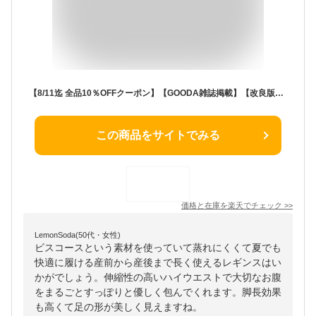
【8/11迄 全品10％OFFクーポン】【GOODA雑誌掲載】【改良版】レギンス マタニティ 薄手 レギンス レディース パンツ 大きいサイズ レギンスパンツ 動きやすい 美脚 9分丈 7分丈 3分丈薄い 産前産後 伸びる 夏 春 ストレッチ サラサラ 柔らかい ゆったり 伸縮性
この商品をサイトでみる
価格と在庫を
楽天
でチェック
>>
LemonSoda(50代・女性)
ビスコースという素材を使っていて蒸れにくくて夏でも
快適に履ける産前から産後まで長く使えるレギンスはい
かがでしょう。伸縮性の高いハイウエストで大切なお腹
をまるごとすっぽりと優しく包んでくれます。脚長効果
も高くて足の形が美しく見えますね。