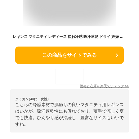
レギンス マタニティ レディース 接触冷感 吸汗速乾 ドライ 妊娠 妊婦 産後 大きいサイズ 9分丈 九分丈 10分丈 十分丈 ひんやり 爽やか 薄手 涼しい スパッツ 春 夏用 吸汗 涼感 インナー プレママ トール 【iLegアイレッグ】【クールドライ】 *3
この商品をサイトでみる
価格と在庫を
楽天
でチェック
>>
クミカン(40代・女性)
こちらの冷感素材で肌触りの良いマタニティ用レギンス
はいかが。吸汗速乾性にも優れており、薄手で涼しく夏
でも快適。ひんやり感が持続し、豊富なサイズもいいで
すね。