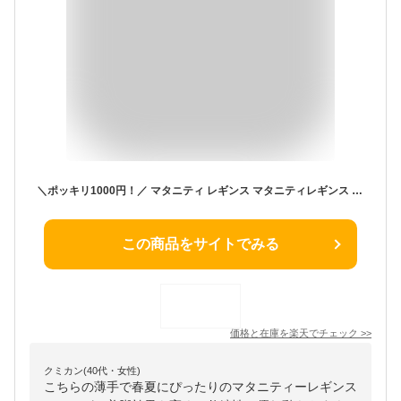
＼ポッキリ1000円！／ マタニティ レギンス マタニティレギンス パンツ スパッツ 大きいサイズ レギンスパンツ 薄手 妊娠 妊婦 初期 中期 春 夏 春夏 夏用 春夏 秋冬 冬 ズボン ルームウェア マタニティパンツ 部屋着 美脚効果 M L XL 2XL 3XL
この商品をサイトでみる
価格と在庫を
楽天
でチェック
>>
クミカン(40代・女性)
こちらの薄手で春夏にぴったりのマタニティーレギンス