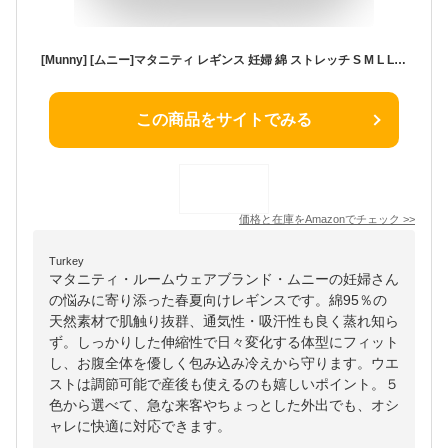
[Munny] [ムニー]マタニティ レギンス 妊婦 綿 ストレッチ S M L LL 5色 タイツ パンツ 春 夏 (ライトグレー, 3L～4L)
この商品をサイトでみる
価格と在庫を
Amazon
でチェック
>>
Turkey
マタニティ・ルームウェアブランド・ムニーの妊婦さん
の悩みに寄り添った春夏向けレギンスです。綿95％の
天然素材で肌触り抜群、通気性・吸汗性も良く蒸れ知ら
ず。しっかりした伸縮性で日々変化する体型にフィット
し、お腹全体を優しく包み込み冷えから守ります。ウエ
ストは調節可能で産後も使えるのも嬉しいポイント。５
色から選べて、急な来客やちょっとした外出でも、オシ
ャレに快適に対応できます。