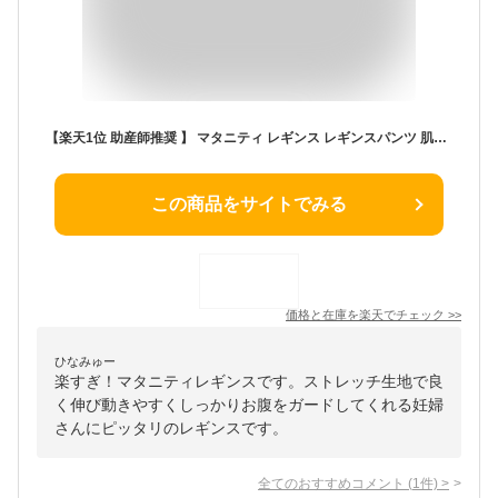
【楽天1位 助産師推奨 】 マタニティ レギンス レギンスパンツ 肌に優しい マタニティレギンス マタニティズボン 美脚 綿 妊婦 ルームウェア 部屋着 産前 産後 インナー スパッツ ストレッチ 無地 伸びる コットン パンツ 美シルエット
この商品をサイトでみる
価格と在庫を
楽天
でチェック
>>
ひなみゅー
楽すぎ！マタニティレギンスです。ストレッチ生地で良
く伸び動きやすくしっかりお腹をガードしてくれる妊婦
さんにピッタリのレギンスです。
全てのおすすめコメント
(
1
件)
>