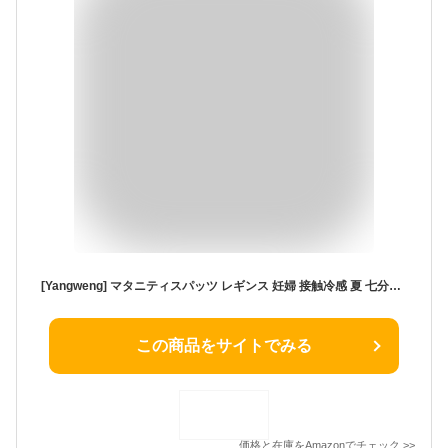
[Yangweng] マタニティスパッツ レギンス 妊婦 接触冷感 夏 七分丈 薄手 吸水速乾 透気 伸縮性 ストレッチ 無地 お腹支え 大きいサイズ 妊婦服 産前 産後 レディース ブラック グレー M
この商品をサイトでみる
価格と在庫を
Amazon
でチェック
>>