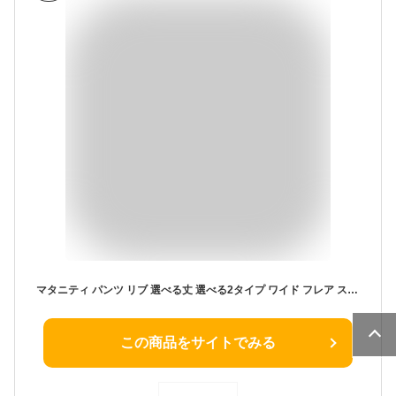
マタニティ パンツ リブ 選べる丈 選べる2タイプ ワイド フレア スリット 産前産後兼用 フレアパンツ ワイドパンツ 秋冬 ボトム セミフレア レギンス ボトムス ヨガパンツ ルームウェア ルーム ルームウエア 部屋着 アジャスター リブパンツ 臨月 春夏 夏 Pearls パールズ
この商品をサイトでみる