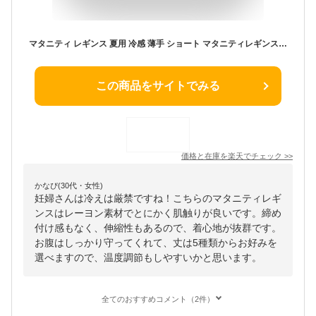
マタニティ レギンス 夏用 冷感 薄手 ショート マタニティレギンス レギンス夏 妊婦 マタニティパンツ パンツ スパッツ 大きいサイズ 妊婦服 産前 産後 レギンスパンツ ワンピース UV 春 夏 春夏 3分丈 5分丈 7分丈 10分丈 12分丈 黒 グレー ライトグレー ネイビー 白 odetto
この商品をサイトでみる
価格と在庫を
楽天
でチェック
>>
かなぴ(30代・女性)
妊婦さんは冷えは厳禁ですね！こちらのマタニティレギ
ンスはレーヨン素材でとにかく肌触りが良いです。締め
付け感もなく、伸縮性もあるので、着心地が抜群です。
お腹はしっかり守ってくれて、丈は5種類からお好みを
選べますので、温度調節もしやすいかと思います。
全てのおすすめコメント（2件）