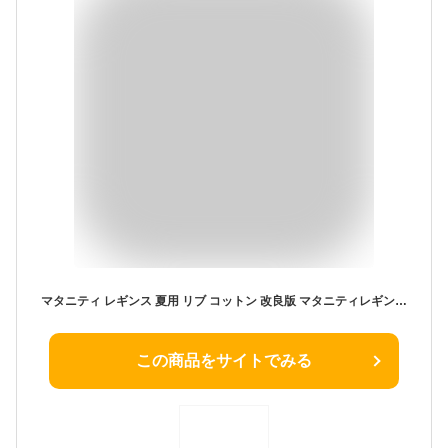
マタニティ レギンス 夏用 リブ コットン 改良版 マタニティレギンス パンツ 冷感 スパッツ 大きいサイズ マタニティズボン レギンスパンツ リブレギンス 薄手 綿 妊婦 冬 春 夏 秋 春夏 秋冬 ズボン マタニティパンツ
この商品をサイトでみる