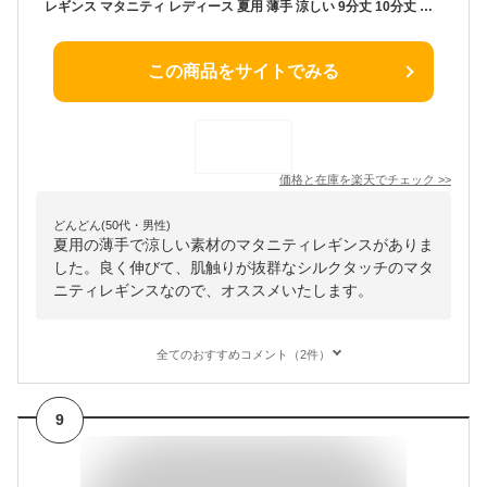
レギンス マタニティ レディース 夏用 薄手 涼しい 9分丈 10分丈 大きいサイズ 妊娠 妊婦 産後 UVカット スパッツ インナー レーヨン ロング 高身長 夏 九分丈 十分丈 ヨガ プレママ 【iLegアイレッグ】【シルクタッチ】 ch *2 *y3-2t
この商品をサイトでみる
価格と在庫を
楽天
でチェック
>>
どんどん(50代・男性)
夏用の薄手で涼しい素材のマタニティレギンスがありま
した。良く伸びて、肌触りが抜群なシルクタッチのマタ
ニティレギンスなので、オススメいたします。
全てのおすすめコメント（2件）
9