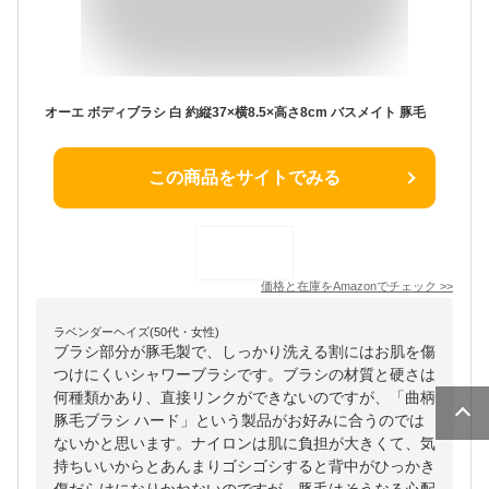
オーエ ボディブラシ 白 約縦37×横8.5×高さ8cm バスメイト 豚毛
この商品をサイトでみる
価格と在庫を
Amazon
でチェック
>>
ラベンダーヘイズ(50代・女性)
ブラシ部分が豚毛製で、しっかり洗える割にはお肌を傷
つけにくいシャワーブラシです。ブラシの材質と硬さは
何種類かあり、直接リンクができないのですが、「曲柄
豚毛ブラシ ハード」という製品がお好みに合うのでは
ないかと思います。ナイロンは肌に負担が大きくて、気
持ちいいからとあんまりゴシゴシすると背中がひっかき