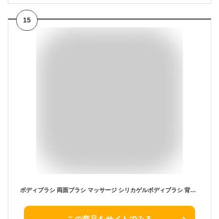
15
ボディブラシ 両面ブラシ マッサージ シリカゲルボディブラシ 背中ニキビ ケア 背中 ボディブラシ 長い柄 背中洗い ボディーブラシ 柔らかい 濃密泡 臭わない カビが生えにくい 滑りにくい お風呂 美肌 女性 男性(黒)