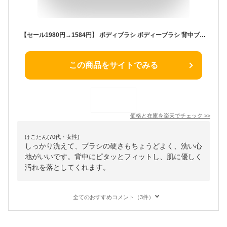
【セール1980円→1584円】 ボディブラシ ボディーブラシ 背中ブラシ 背中 背中ニキビ ニキビ 肌に優しい ブツブツ 柔らかい シャワーブラシ お風呂 洗う やわらかい ソフト ショート ボディー 硬め 黒ずみ お風呂グッズ 毛穴 孫の手 短め 極細毛 ハンド ブラシ ボディ 体
この商品をサイトでみる
価格と在庫を
楽天
でチェック
>>
けこたん(70代・女性)
しっかり洗えて、ブラシの硬さもちょうどよく、洗い心
地がいいです。背中にピタッとフィットし、肌に優しく
汚れを落としてくれます。
全てのおすすめコメント（3件）