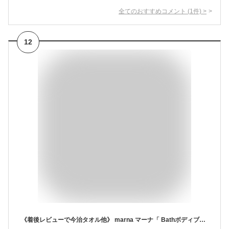
全てのおすすめコメント
(
1
件)
>
12
《着後レビューで今治タオル他》 marna マーナ「 Bathボディブラシ曲柄 (豚毛) 」 お風呂 浴室 B573 ボディブラシ ボディーブラシ ブラシ 豚毛 天然 背中 ニキビ 角質 国産 ヒノキ 檜 バスルーム バス用品 硬め シンプル おしゃれ 【ギフト/プレゼントに】