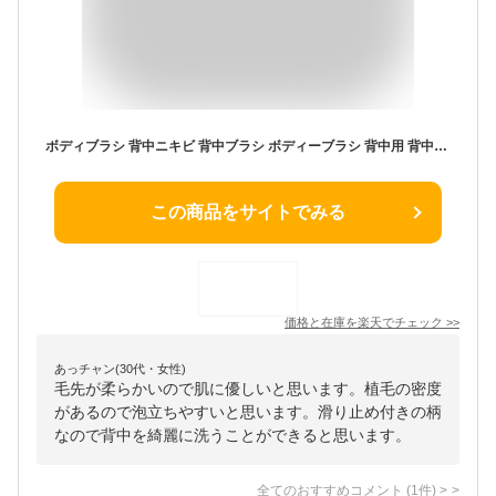
ボディブラシ 背中ニキビ 背中ブラシ ボディーブラシ 背中用 背中ケア ボディ ブラシ シャワーブラシ 体洗うブラシ 入浴ブラシ 背中 洗う グッズ 柔らか 極細毛 ケア ソフト お風呂 清潔 ソフト お風呂 曲柄 清潔
この商品をサイトでみる
価格と在庫を
楽天
でチェック
>>
あっチャン(30代・女性)
毛先が柔らかいので肌に優しいと思います。植毛の密度
があるので泡立ちやすいと思います。滑り止め付きの柄
なので背中を綺麗に洗うことができると思います。
全てのおすすめコメント
(
1
件)
>