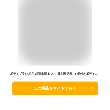
ボディブラシ 馬毛 品質主義 ヒノキ 日本製 天然 （ 柄付きボディブラシ 背中ブラシ ボディーブラシ 馬毛100％ 檜 桧 ボディタオル ボディータオル ボディケア スキンケア お手入れ 肌にやさしい 浴用タオル ボディスポンジ ）
この商品をサイトでみる