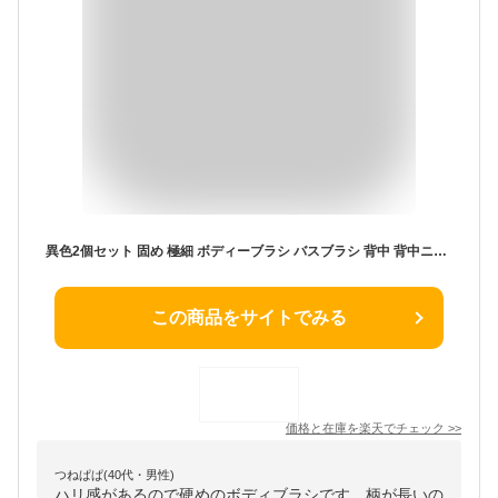
異色2個セット 固め 極細 ボディーブラシ バスブラシ 背中 背中ニキビ 背中ブラシ 握りやすい ボディスポンジ 長い お風呂 ロング 極細毛 敏感肌 ボディブラシ 白 防止 硬め 臭わない 滑り止め 曲柄
この商品をサイトでみる
価格と在庫を
楽天
でチェック
>>
つねぱぱ(40代・男性)
ハリ感があるので硬めのボディブラシです。柄が長いの