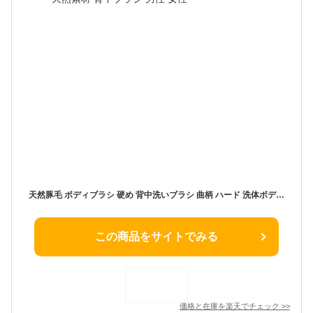
天然豚毛 ボディブラシ 硬め 背中洗いブラシ 曲柄 ハード 洗体ボディ お風呂用 ロング 竹製 天然素材 背中ブラシ 男性 女性
この商品をサイトでみる
価格と在庫を
楽天
でチェック
>>