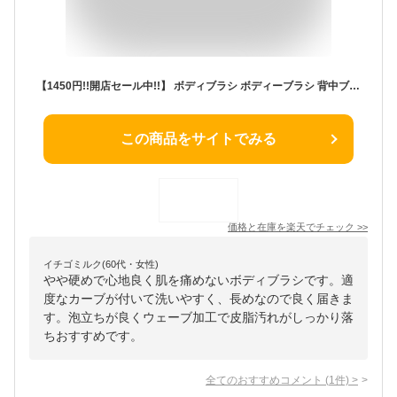
【1450円!!開店セール中!!】 ボディブラシ ボディーブラシ 背中ブラシ 背中 柔らか ロング ボディスポンジ 臭わない 曲柄 長い 極細 極細毛 ボディスポンジ お風呂 背中ニキビ お風呂グッズ 防止 ニキビ ケア ソフト ブラシ バスグッズ マッサージ ホワイト 白 固め 硬め
この商品をサイトでみる
価格と在庫を
楽天
でチェック
>>
イチゴミルク(60代・女性)
やや硬めで心地良く肌を痛めないボディブラシです。適
度なカーブが付いて洗いやすく、長めなので良く届きま
す。泡立ちが良くウェーブ加工で皮脂汚れがしっかり落
ちおすすめです。
全てのおすすめコメント
(
1
件)
>