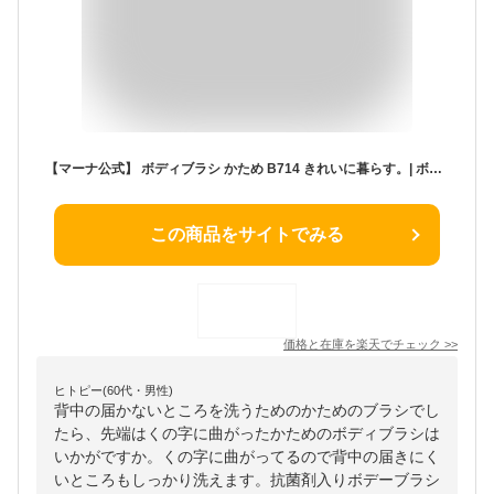
【マーナ公式】 ボディブラシ かため B714 きれいに暮らす。| ボディーブラシ 背中ブラシ ニキビ 硬め 抗菌 柄付き からだ洗い シンプル ホワイト おしゃれ ソフト ボディケア ボディーケア マッサージ お風呂 あかすり バス 浴室 バス用品 背中洗い
この商品をサイトでみる
価格と在庫を
楽天
でチェック
>>
ヒトピー(60代・男性)
背中の届かないところを洗うためのかためのブラシでし
たら、先端はくの字に曲がったかためのボディブラシは
いかがですか。くの字に曲がってるので背中の届きにく
いところもしっかり洗えます。抗菌剤入りボデーブラシ