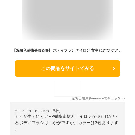
【温泉入浴指導員監修】 ボディブラシ ナイロン 背中 にきび ケア 【改良版/メーカー公式】 ロング カーブ カビが生えにくい ボディーブラシ【付属品：S字フック】ERYNZI(white/白色)
この商品をサイトでみる
価格と在庫を
Amazon
でチェック
>>
コーヒーコーヒー(40代・男性)
カビが生えにくいPP樹脂素材とナイロンが使われてい
るボディブラシはいかがですか。カラーは2色あります
。