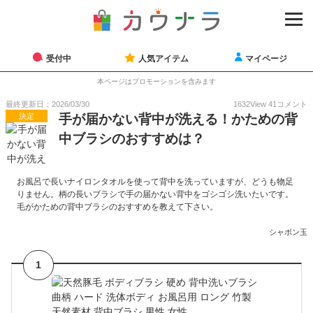
受付中
人気アイテム
マイページ
本ページはプロモーションを含みます
最終更新日：2026/03/30
1632
View
41
コメント
決定
手が届かない背中が洗える！かための背
中ブラシのおすすめは？
お風呂で長いナイロンタオルを使って背中を洗っていますが、どうも物足
りません。柄の長いブラシで手の届かない背中をゴシゴシ洗いたいです。
毛がかための背中ブラシのおすすめを教えて下さい。
シャボン玉
1