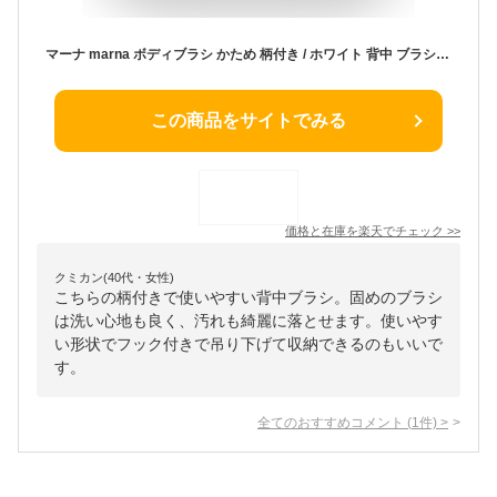
マーナ marna ボディブラシ かため 柄付き / ホワイト 背中 ブラシ 背中洗い ロングサイズ ボディーブラシ 長柄 B714W
この商品をサイトでみる
価格と在庫を
楽天
でチェック
>>
クミカン(40代・女性)
こちらの柄付きで使いやすい背中ブラシ。固めのブラシ
は洗い心地も良く、汚れも綺麗に落とせます。使いやす
い形状でフック付きで吊り下げて収納できるのもいいで
す。
全てのおすすめコメント
(
1
件)
>