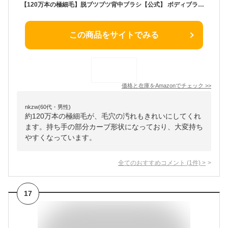
【120万本の極細毛】脱ブツブツ背中ブラシ【公式】 ボディブラシ 改良版 お風呂 シャワー | Coneflake
この商品をサイトでみる
価格と在庫を
Amazon
でチェック
>>
nkzw(60代・男性)
約120万本の極細毛が、毛穴の汚れもきれいにしてくれ
ます。持ち手の部分カーブ形状になっており、大変持ち
やすくなっています。
全てのおすすめコメント
(
1
件)
>
17