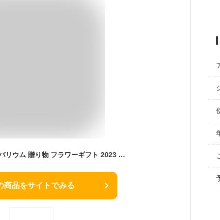
Un usual-store ハーバリウム 贈り物 フラワーギフト 2023 女性 プレゼント 記念日 誕生日 プリザーブドフラワー 結婚祝い ソープフラワー (パープル)
の商品をサイトでみる