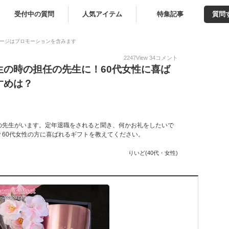
受付中の質問
人気アイテム
特集記事
質問
ージはプロモーションを含みます
2247
View
34
コメント
生の時の担任の先生に！60代女性に喜ば
すめは？
の先生がいます。定年退職をされると聞き、何かお礼をしたいで
60代女性の方に喜ばれるギフトを教えてください。
りいど(40代・女性)