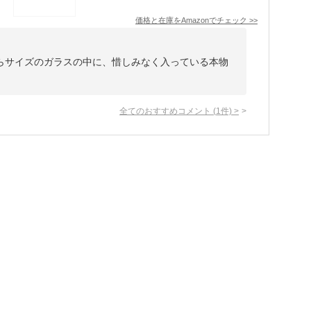
価格と在庫を
Amazon
でチェック
>>
らサイズのガラスの中に、惜しみなく入っている本物
全てのおすすめコメント
(
1
件)
>