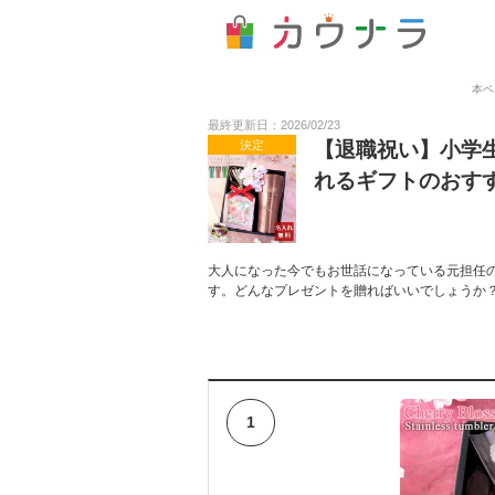
本ペ
最終更新日：2026/02/23
決定
【退職祝い】小学
れるギフトのおす
大人になった今でもお世話になっている元担任
す。どんなプレゼントを贈ればいいでしょうか？
1