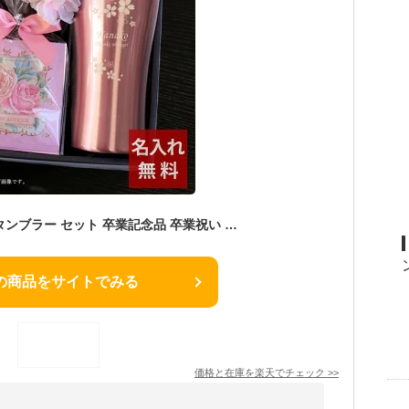
【 ギフト 名入れ 桜 タンブラー セット 卒業記念品 卒業祝い 先生 大学 誕生日 成人祝い女性 母の日 プレゼント 還暦祝い 祝い 入学祝い 大学 お祝い おしゃれ 】桜ギフトセット ステンレスタンブラーAT［パステルマット］420ml ＋ 紅茶2種【 名前入り ビール 酒 記念日】
の商品をサイトでみる
価格と在庫を
楽天
でチェック
>>