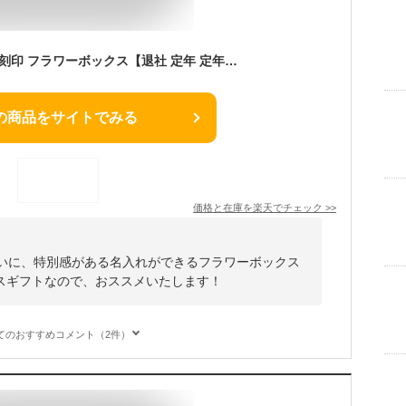
退職祝い メッセージ 刻印 フラワーボックス【退社 定年 定年退職 退職 記念品 インテリア 入浴剤 泡風呂 バスギフト プレゼント 女性 ギフト 贈り物 バラ 薔薇 可愛い バラ風呂 ポイント インスタ オリジナル お風呂 プチギフト 花】
の商品をサイトでみる
価格と在庫を
楽天
でチェック
>>
祝いに、特別感がある名入れができるフラワーボックス
スギフトなので、おススメいたします！
てのおすすめコメント（2件）