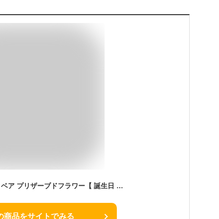
5色から選べる テディベア プリザーブドフラワー【 誕生日 誕生日プレゼント フラワー アレンジメント 夏向け プレゼント フラワーケーキ クマ かわいい ギフト 女性 枯れない お花 プリザーブド ボックスフラワー 花 】
の商品をサイトでみる