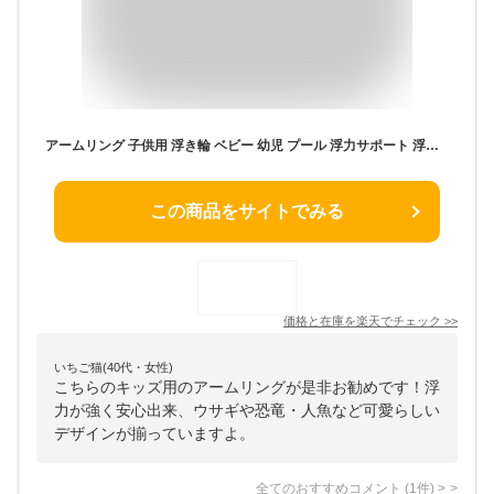
アームリング 子供用 浮き輪 ベビー 幼児 プール 浮力サポート 浮き輪 3歳 腕 強い浮力 水泳リングアームサークル スイミング補助具 水泳練習 男女兼用 フリル幼稚園 子供 女児 小学生 2歳~6歳 14色選択可 ウサギ柄 サメ柄 人魚柄 獅子柄 恐竜 フラミンゴ柄 海馬柄 送料無料
この商品をサイトでみる
価格と在庫を
楽天
でチェック
>>
いちご猫(40代・女性)
こちらのキッズ用のアームリングが是非お勧めです！浮
力が強く安心出来、ウサギや恐竜・人魚など可愛らしい
デザインが揃っていますよ。
全てのおすすめコメント
(
1
件)
>