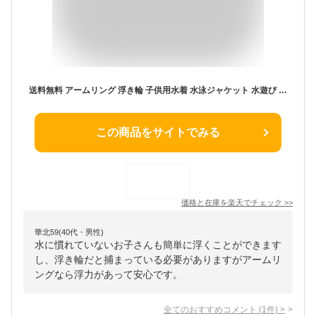
送料無料 アームリング 浮き輪 子供用水着 水泳ジャケット 水遊び スイミング 男の子 女の子 安全 子供用ベスト 水泳用具 可愛い アームリング 浮き輪 スイミング補助具 夏休み 海 プール
この商品をサイトでみる
価格と在庫を
楽天
でチェック
>>
華北59(40代・男性)
水に慣れていないお子さんも簡単に浮くことができます
し、浮き輪だと捕まっている必要がありますがアームリ
ングなら浮力があって安心です。
全てのおすすめコメント
(
1
件)
>