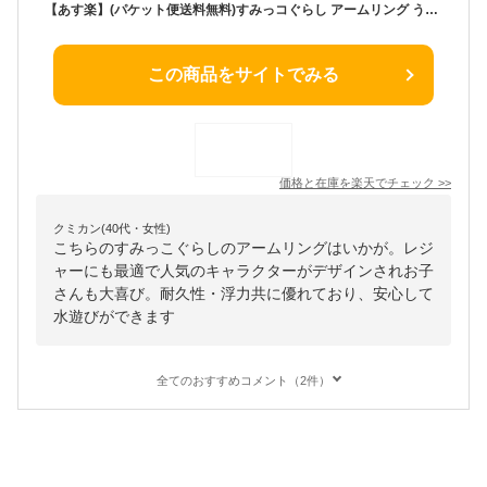
【あす楽】(パケット便送料無料)すみっコぐらし アームリング うきわ/浮き輪/ビーチフロート San-x サンエックス こども海浜・レジャー用品 194634
この商品をサイトでみる
価格と在庫を
楽天
でチェック
>>
クミカン(40代・女性)
こちらのすみっこぐらしのアームリングはいかが。レジ
ャーにも最適で人気のキャラクターがデザインされお子
さんも大喜び。耐久性・浮力共に優れており、安心して
水遊びができます
全てのおすすめコメント（2件）