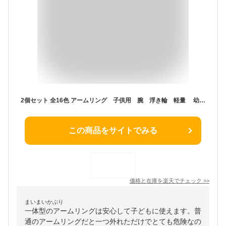
2個セット 全16色 アームリング 子供用 腕 浮き輪 軽量 幼児 プール 2〜6歳 パドルジャンパー 水着型救命胴衣 便利 ライフジャケット 浮き輪 強い浮力 水泳練習用具 水遊び スイミング 補助具 男女兼用 フリーサイズ
この商品をサイトでみる
価格と在庫を
楽天
でチェック
>>
まいまいかぶり
一体型のアームリングは安心して子どもに使えます。普
通のアームリングだと一つ外れただけでとても危険なの