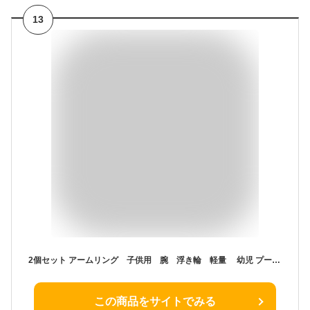
13
2個セット アームリング 子供用 腕 浮き輪 軽量 幼児 プール 2〜6歳 パドルジャンパー 水着型救命胴衣 便利 ライフジャケット 浮き輪 強い浮力 水泳練習用具 水遊び スイミング 補助具 男女兼用 フリーサイズ
この商品をサイトでみる