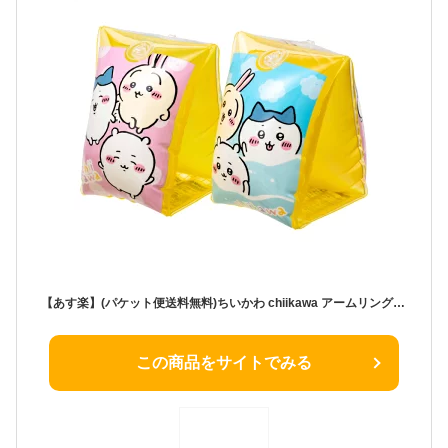
【あす楽】(パケット便送料無料)ちいかわ chiikawa アームリング 浮き輪/ビーチフロート めざましテレビ 正規品 こども海浜用品 195266
この商品をサイトでみる