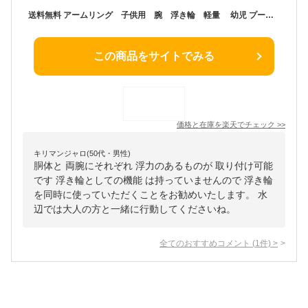
送料無料 アームリング 子供用 腕 浮き輪 軽量 幼児 プール 2〜6歳 パドルジャンパー 水着型救命胴衣 便利 ライフジャケット 浮き輪 強い浮力 水泳練習用具 水遊び スイミング 補助具 男女兼用 フリーサイズ 楽天海外通販
この商品をサイトでみる
価格と在庫を
楽天
でチェック
>>
キリマンジャロ(50代・男性)
胴体と 両腕にそれぞれ 浮力のあるものが 取り付け可能
です 浮き輪としての機能 は持っていませんので 浮き輪
を同時に使っていただくことをお勧めいたします。 水
辺では大人の方と一緒に行動してくださいね。
全てのおすすめコメント
(
1
件)
>