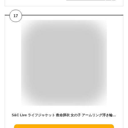
17
S&C Live ライフジャケット 救命胴衣 女の子 アームリング浮き輪 かわいいミニーマウス柄 ピンク スイミング浮き輪 安全保障 水遊び プール 海水浴 ビーチ フローティングベスト 子供用 アームヘルパー浮き輪 ベビー 赤ちゃん スイミング練習用具 スイミング補助具 浮力アームバンド タンクトップ型 幼児 キッズ＃190069 (Aーミニーマウス)