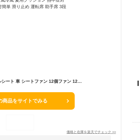
【時限特恵！】クールシート 車 シートファン 12個ファン 12V/24V カーシート クーラー 強力送風ファン テレワーク エアーファン 車用 シートカバー 送風冷風 夏用クッション 熱中症対策 通気性 取付簡単 滑り止め 運転席 助手席 3段階調節可能
の商品をサイトでみる
価格と在庫を
楽天
でチェック
>>