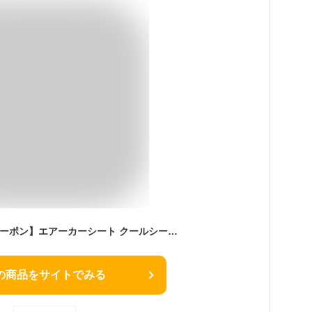
【最大2,000円OFFクーポン】エアーカーシート クールシート 車 クールカーシート ドライブシート クールエアーカーシート 12V 送風ファン カーファンシート エアーファンシート 涼しい 涼感 エアーシート 送風ファン カーシート 夏 クール 冷感 カー用品 暑さ対策 p5
の商品をサイトでみる