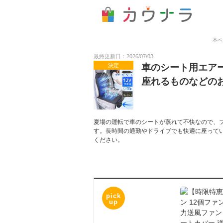
本ペ
最終更新日：2026/07/03
決定
車のシート用エア
座れるものなどの
夏場の運転で車のシートが蒸れて不快なので、
す。長時間の通勤やドライブでも快適に座って
ください。
pick
up