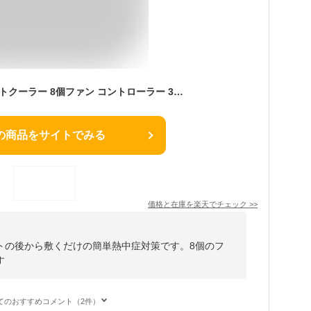
車 クールシート シートクーラー 8個ファン コントローラー 3段階調節可能 カーシート DC12V 強力ファン 熱中症対策 クールシート 車用 エアーファン 送風 冷風 夏用シートクッション 取付簡単 通気性 シートカバー 滑り止め 運転席 助手席
の商品をサイトでみる
価格と在庫を
楽天
でチェック
>>
トの後から敷くだけの簡単熱中症対策です。8個のフ
す
てのおすすめコメント（2件）