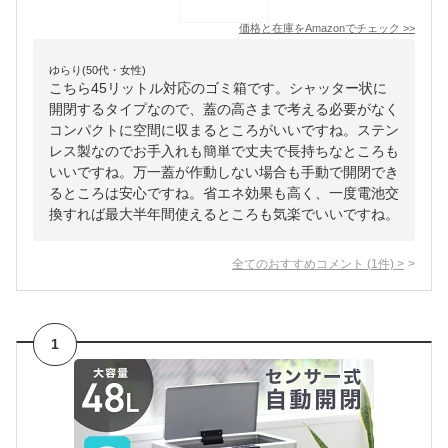
価格と在庫を
Amazon
でチェック
>>
ゆらり(50代・女性)
こちら45リットル対応のゴミ箱です。シャッター状に
開閉するタイプなので、蓋の高さまで考える必要がなく
コンパクトに空間に収まるところがいいですね。ステン
レス製なのでお手入れも簡単で丈夫で長持ちなところも
いいですね。万一蓋が作動しない場合も手動で開閉でき
るところは安心ですね。省エネ効果も高く、一度電池交
換すれば最大半年間使えるところも気楽でいいですね。
全てのおすすめコメント
(
1
件)
>
1