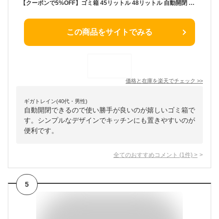
【クーポンで5%OFF】ゴミ箱 45リットル 48リットル 自動開閉 おしゃれ スリム ふた付き 45L 対応 センサー 自動 全自動開閉式 大容量 ゴミ箱 縦型 ペダルいらず自動開閉 ダストボックス ごみ箱 おしゃれ キッチン リビング 送料無料
この商品をサイトでみる
価格と在庫を
楽天
でチェック
>>
ギガトレイン(40代・男性)
自動開閉できるので使い勝手が良いのが嬉しいゴミ箱で
す。シンプルなデザインでキッチンにも置きやすいのが
便利です。
全てのおすすめコメント
(
1
件)
>
5