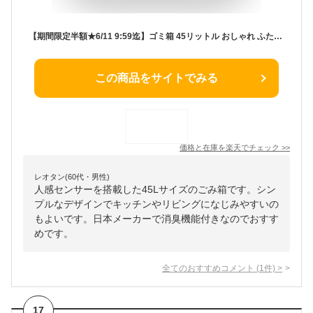
【期間限定半額★6/11 9:59迄】ゴミ箱 45リットル おしゃれ ふた付きゴミ箱 おむつ 自動開閉 センサー対応 ステンレス 人感センサー付きゴミ箱 生ゴミ ごみばこ ダストボックス 大きい くずかご 消臭機能 縦型 キッチン 45L リビング ダイニング 洗面所 日本メーカー 1年保証
この商品をサイトでみる
価格と在庫を
楽天
でチェック
>>
レオタン(60代・男性)
人感センサーを搭載した45Lサイズのごみ箱です。シン
プルなデザインでキッチンやリビングになじみやすいの
もよいです。日本メーカーで消臭機能付きなのでおすす
めです。
全てのおすすめコメント
(
1
件)
>
17