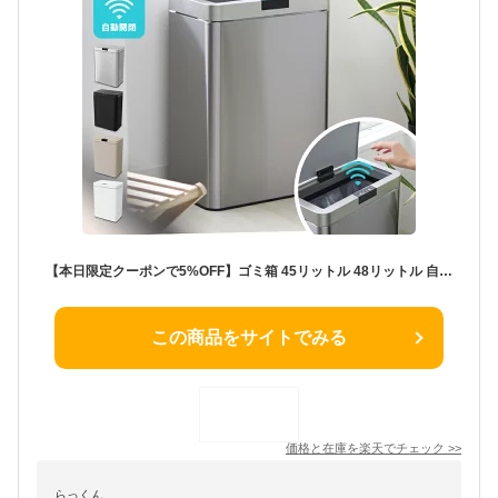
【本日限定クーポンで5%OFF】ゴミ箱 45リットル 48リットル 自動開閉 おしゃれ スリム ふた付き 45L 対応 センサー 自動 全自動開閉式 大容量 ゴミ箱 縦型 ペダルいらず自動開閉 ダストボックス ごみ箱 おしゃれ キッチン リビング 送料無料
この商品をサイトでみる
価格と在庫を
楽天
でチェック
>>
らっくん