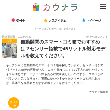
受付中
人気アイテム
マイページ
本ページはプロモーションを含みます
最終更新日：2026/06/21
46
View
28
コメント
決定
自動開閉のスマートゴミ箱でおすすめ
は？センサー搭載で45リットル対応モデ
ルを教えてください。
キッチン用に自動開閉のスマートゴミ箱を探しています。センサー付きで
45リットル前後の容量があり、ニオイ漏れしにくくお手入れがしやすいタ
イプが理想です。デザイン性もある程度重視したいのですが、コスパとの
バランスも気になります。実際に使いやすかったスマートゴミ箱があれ
ば、具体的な商品名とおすすめポイントを教えてください。
カウナラ編集部
pick
up