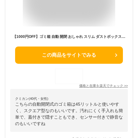
【1000円OFF】ゴミ箱 自動 開閉 おしゃれ スリム ダストボックス 45リットル 横25×縦34×高さ60 ふた付き 角型 スクエア 送料無料 42リットル センサー 静音 静か 電池 汚れにくい お手入れ簡単 キッチン リビング ダイニング 42L 大容量 保証あり 30リットル ごみ箱 HEIM
この商品をサイトでみる
価格と在庫を
楽天
でチェック
>>
クミカン(40代・女性)
こちらの自動開閉式のゴミ箱は45リットルと使いやす
く、スクエア型なのもいいです。汚れにくく手入れも簡
単で、蓋付きで隠すこともでき、センサー付きで静音な
のもいいですね