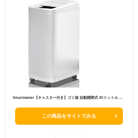
Smartowner【キャスター付き】ゴミ箱 自動開閉式 45リットル 対応 ロールオン式 （大容量/45Lゴミ袋使用可能）デュアルモード 知覚距離の調整 スリム 静音 ステンレス製 お手入れ簡単 ゴミ袋のずれ・漏れを防ぐ （特許取得の待機電力省エネ技術により/最大365日使用可能 (ホワイト, 45L)
この商品をサイトでみる