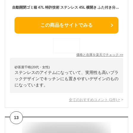
自動開閉ゴミ箱 47L 特許技術 ステンレス 45L 横開き ふた付き分別 全自動 電池式 センサー式 大容量 キッチン リビング simplus シンプラス SP-GBK01【送料無料】【メーカー1年保証】
この商品をサイトでみる
価格と在庫を
楽天
でチェック
>>
砂茶屋千晴(20代・女性)
ステンレスのアイテムになっていて、実用性も高いブラ
ックデザインでキッチンにも置きやすいデザインのもの
になっています。
全てのおすすめコメント
(
1
件)
>
13