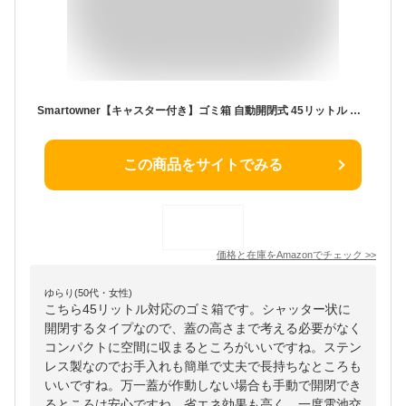
Smartowner【キャスター付き】ゴミ箱 自動開閉式 45リットル 対応 ロールオン式 （大容量/45Lゴミ袋使用可能）デュアルモード 知覚距離の調整 スリム 静音 ステンレス製 お手入れ簡単 ゴミ袋のずれ・漏れを防ぐ （特許取得の待機電力省エネ技術により/最大365日使用可能 (ホワイト, 45L)
この商品をサイトでみる
価格と在庫を
Amazon
でチェック
>>
ゆらり(50代・女性)
こちら45リットル対応のゴミ箱です。シャッター状に
開閉するタイプなので、蓋の高さまで考える必要がなく
コンパクトに空間に収まるところがいいですね。ステン
レス製なのでお手入れも簡単で丈夫で長持ちなところも
いいですね。万一蓋が作動しない場合も手動で開閉でき
るところは安心ですね。省エネ効果も高く、一度電池交