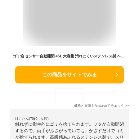
ゴミ箱 センサー自動開閉 45L 大容量 汚れにくいステンレス製 ヘアライン仕上げ 静音 省エネ スリム おしゃれ キッチン/リビング/オフィス用 匂い漏れ防止 ゴミ袋固定リング付き お手入れ簡単 (ホワイト)
この商品をサイトでみる
価格と在庫を
Amazon
でチェック
>>
けこたん(70代・女性)
触れずに衛生的にゴミを捨てられます。フタが自動開閉
するので、両手がふさがっていても、かざすだけでゴミ
が捨てられます。高級感あふれるステンレス製で、スリ