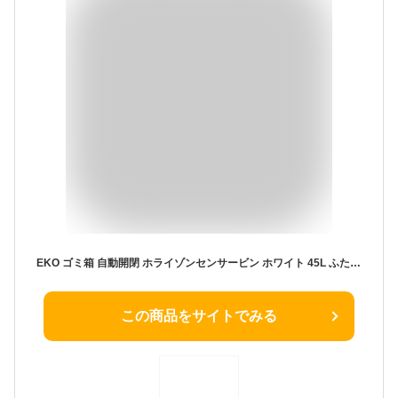
EKO ゴミ箱 自動開閉 ホライゾンセンサービン ホワイト 45L ふた付き インナーボックス無し ホライゾン第1世代 EK9262P-45L-WH
この商品をサイトでみる