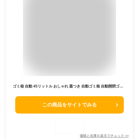
ゴミ箱 自動 45リットル おしゃれ 蓋つき 自動ゴミ箱 自動開閉ゴミ箱 ダストボックス センサー 臭わない スライド シャッター スリム おしゃれ インテリア 高級感 省スペース 45L 30L大容量 smartowner正規品 1年保証
この商品をサイトでみる
価格と在庫を
楽天
でチェック
>>