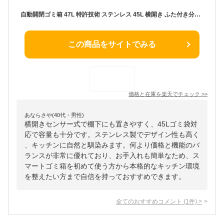
自動開閉ゴミ箱 47L 特許技術 ステンレス 45L 横開き ふた付き分別 全自動 電池式 センサー式 大容量 キッチン リビング simplus シンプラス SP-GBK01【送料無料】【メーカー1年保証】
この商品をサイトでみる
価格と在庫を
楽天
でチェック
>>
あならさや(40代・男性)
横開きセンサー式で棚下にも置きやすく、45Lゴミ袋対
応で容量も十分です。ステンレス製でデザイン性も高く
、キッチンに自然と馴染みます。何より価格と機能のバ
ランスが非常に優れており、お手入れも簡単なため、ス
マートゴミ箱を初めて使う方から本格的なキッチン環境
を整えたい方まで自信を持っておすすめできます。
全てのおすすめコメント
(
1
件)
>