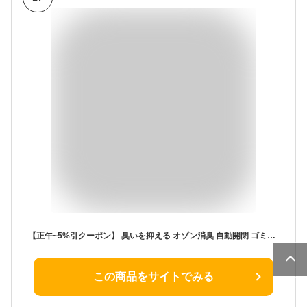
【正午~5%引クーポン】 臭いを抑える オゾン消臭 自動開閉 ゴミ箱 45リットル 自動開閉式ゴミ箱 自動 センサー ダストボックス ごみ箱 ふた付き スリム センサー キッチン 臭い 漏れ ない コンパクト 縦型 中身 見えない 45L 電動
この商品をサイトでみる