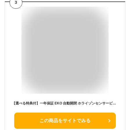
3
【選べる特典付】一年保証 EKO 自動開閉 ホライゾンセンサービン 45L シルバー ホワイト EK9262MT-45L EK9262P-45L-WH ゴミ箱 おしゃれ 45リットル スリム ふた付き リビング ステンレス ダストボックス
この商品をサイトでみる