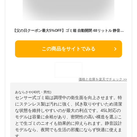
【父の日クーポン最大5%OFF】ゴミ箱 自動開閉 48リットル 静音設計 45リットル センサー全自動開閉式 大容量 センサー付きゴミ箱 密閉 ステンレス タッチレス スリム 縦型 センサー 自動 ダストボックス ごみ箱 新生活 おしゃれ 引っ越し 大きい 1年保証
この商品をサイトでみる
価格と在庫を
楽天
でチェック
>>
あならさや(40代・男性)
センサー式ゴミ箱は調理中の衛生面を向上させます。特
にステンレス製は汚れに強く、拭き取りやすいため清潔
な状態を維持しやすいのが最大の利点です。45L対応の
モデルは容量に余裕があり、密閉性の高い構造を選ぶこ
とで生ゴミのニオイも効果的に抑えられます。静音設計
モデルなら、夜間でも生活の邪魔にならず快適に使えま
す。