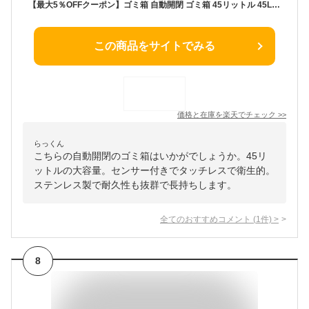
【最大5％OFFクーポン】ゴミ箱 自動開閉 ゴミ箱 45リットル 45L 48リットル ゴミ箱 自動 ふた付き 自動開閉ゴミ箱 センサー 密閉 おしゃれ ステンレス タッチレス ペット いたずら 防止 ダストボックス 電動 ゴミ箱 ごみ箱 キッチン リビング 屋外 新生活
この商品をサイトでみる
価格と在庫を
楽天
でチェック
>>
らっくん
こちらの自動開閉のゴミ箱はいかがでしょうか。45リ
ットルの大容量。センサー付きでタッチレスで衛生的。
ステンレス製で耐久性も抜群で長持ちします。
全てのおすすめコメント
(
1
件)
>
8