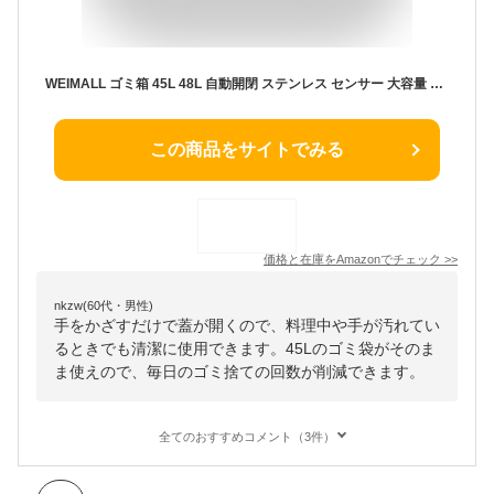
WEIMALL ゴミ箱 45L 48L 自動開閉 ステンレス センサー 大容量 スリム おしゃれ 電池式 キッチン 生ゴミ テレビで話題 (シルバー) FHB00300
この商品をサイトでみる
価格と在庫を
Amazon
でチェック
>>
nkzw(60代・男性)
手をかざすだけで蓋が開くので、料理中や手が汚れてい
るときでも清潔に使用できます。45Lのゴミ袋がそのま
ま使えので、毎日のゴミ捨ての回数が削減できます。
全てのおすすめコメント（3件）