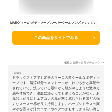
MARO(マーロ) ボディソープ スーパークール メンズ クレンジング ミンティアイスの香り 430ml 濃密 泡 ボディーソープ
この商品をサイトでみる
価格と在庫を
楽天
でチェック
>>
Turkey
ドラッグストアでも定番のマーロの超クールなボディソ
ープです。清涼成分のメントールがこれでもかと高配合
されていて、洗っている最中から肌が凍るような激冷え
感を体感でき、湯船に浸かっても消えることがなく、お
風呂上がりにもエアコンの風が寒く感じられるほどの強
力なスースー感が長く持続します。ハーブシトラスの爽
やかな香りが汗のニオイやベタつきもすっきり洗い流し