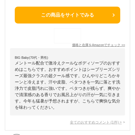
この商品をサイトでみる
価格と在庫を
Amazon
でチェック
>>
BIG Baby(70代・男性)
メントール配合で激冷えクールなボディソープのおすす
めはこちらです。おすすめポイントはシーブリーズシリ
ーズ最強クラスの超クール感です。ひんやりどころかキ
ーンと冷えます。汗や皮脂、ベタつきを一気に落とす洗
浄力で皮脂汚れに強いです。ベタつきが残らず、爽やか
で清潔感のある香りでお風呂上がりの汗が一気に引きま
す。今年も猛暑が予想されますが、こちらで爽快な気分
を味わってください。
全てのおすすめコメント
(
1
件)
>