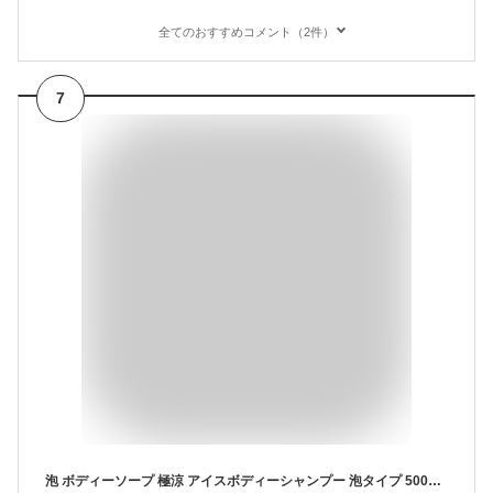
全てのおすすめコメント（2件）
7
泡 ボディーソープ 極涼 アイスボディーシャンプー 泡タイプ 500ml 汗 ベタつき スッキリ 夏 熱い ニオイ 洗浄 爽快 メントール ニオイ対策 クエン酸 クリーミー 肌 泡ソープ 【基本宅配便送料無料】