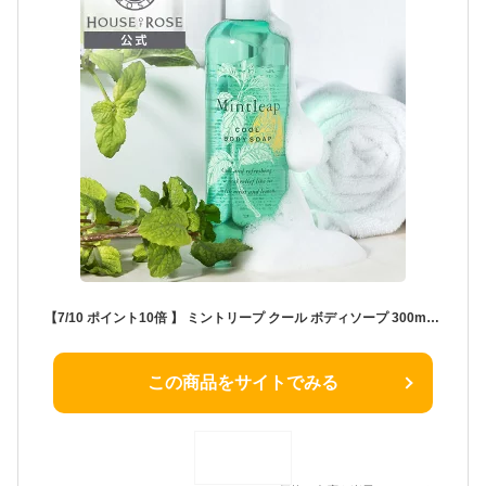
【7/10 ポイント10倍 】 ミントリープ クール ボディソープ 300mL 【 ハウスオブローゼ 公式 】 ボディケア クール 冷感 涼感 ひんやり cool 爽快 清涼感 べたつき 汗 すっきり さらさら ひきしめ 泡立ち 天然精油 ハーブ レモン ハッカ ギフト HOUSEOFROSE 夏 サマー
この商品をサイトでみる