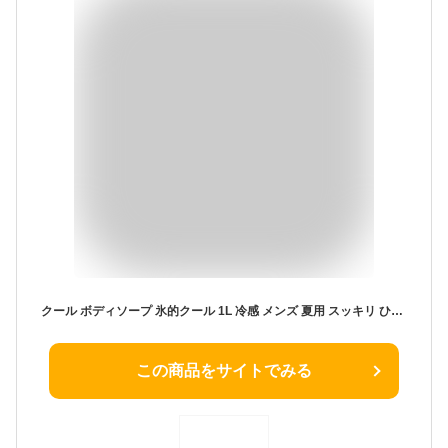
クール ボディソープ 氷的クール 1L 冷感 メンズ 夏用 スッキリ ひんやり 汗対策 ニオイ対策 日本製 体臭 加齢臭 大容量 ボトル 父の日 男性用 メントール ハッカ ミント ヒアルロン酸 スーパー銭湯 ニオイケア ボディーソープ
この商品をサイトでみる