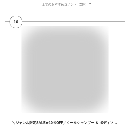
全てのおすすめコメント（2件）
10
＼ジャンル限定SALE★10％OFF／クールシャンプー ＆ ボディソープ 【お得な全身セット】 氷的クール1L×各1本 冷感 メンズ 夏用 スッキリ ひんやり 汗対策 ニオイ対策 日本製 男性用 ボディーソープ シャンプー 体臭 加齢臭 大容量 ボトル ミント メントール ギフト