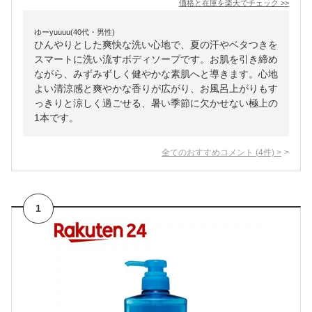
価格と在庫を
楽天
でチェック
>>
ゆーyuuuu(40代・男性)
ひんやりとした爽快な洗い心地で、夏の汗やベタつきを
スマートに洗い流すボディソープです。お肌を引き締め
ながら、みずみずしく健やかな素肌へと導きます。心地
よい清涼感と爽やかな香りが広がり、お風呂上がりもす
っきりと涼しく過ごせる、暑い季節に欠かせない極上の
1本です。
全てのおすすめコメント
(
4
件)
>
1