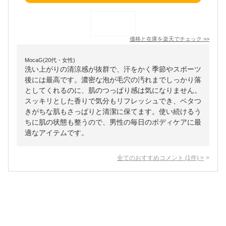
価格と在庫を
楽天
でチェック
>>
MocaG(20代・女性)
洗い上がりの清涼感が抜群で、汗をかく季節やスポーツ
後には最高です。濃密な泡が毛穴の汚れまでしっかり落
としてくれるのに、肌のつっぱり感は気になりません。
スッキリとした香りで気分もリフレッシュでき、ベタつ
きがちな肌もさっぱりと清潔に保てます。使い続けるう
ちに肌の状態も整うので、男性の毎日のボディケアに最
適なアイテムです。
全てのおすすめコメント
(
1
件)
>