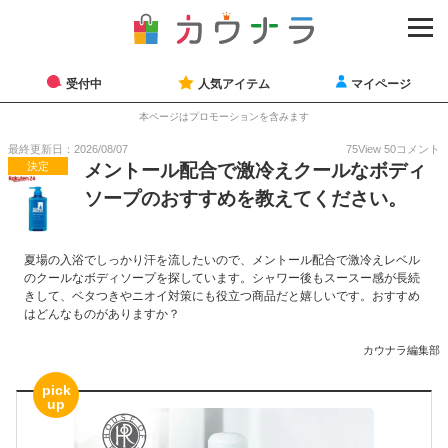
受付中
人気アイテム
マイページ
本ページはプロモーションを含みます
最終更新日：2026/08/07
75
View
50
コメント
決定
メントール配合で激冷えクールなボディ
ソープのおすすめを教えてください。
夏場の入浴でしっかり汗を流したいので、メントール配合で激冷えレベル
のクールなボディソープを探しています。シャワー後もスースー感が長続
きして、ベタつきやニオイ対策にも役立つ商品だと嬉しいです。おすすめ
はどんなものがありますか？
カウナラ編集部
pick
up