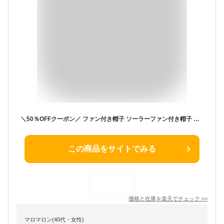
＼50％OFFクーポン／ ファン付き帽子 ソーラーファン付き帽子 帽子 ファン 扇風機 ファン付き ソーラーハット 【USB充電＆ソーラー両対応】UVカット USB 充電 クリップ メンズ レディース サファリハット キャップ 日焼け防止 つば広 あご紐 日除け 釣り ハット防止
この商品をサイトでみる
価格と在庫を
楽天
でチェック
>>
マロマロン(40代・女性)