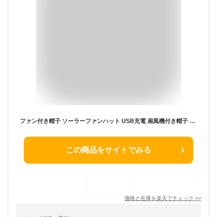
ファン付き帽子 ソーラーファンハット USB充電 扇風機付き帽子 扇風機 USB充電＆ソーラー両対応 UVカット クリップ メンズ レディース サファリハット キャップ 大きいサイズ ランニングキャップ 夏用 折りたたみ 涼しい 日焼け防止 つば広 あご紐 日除け 釣り ハット防止
この商品をサイトでみる
価格と在庫を
楽天
でチェック
>>