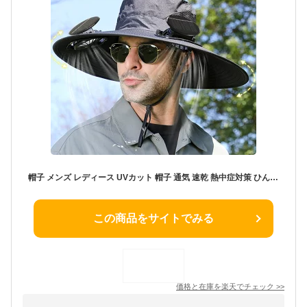
帽子 メンズ レディース UVカット 帽子 通気 速乾 熱中症対策 ひんやりキャップ ソーラーファン付き サファリハット アウトドア 登山 釣り用 360度日除け ハット 折りたたみ 携帯便利 通勤 自転車 遠足 グッズ 防水 サイズ調整可
この商品をサイトでみる
価格と在庫を
楽天
でチェック
>>