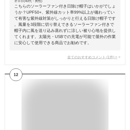
オロロ(40代・男性)
こちらのソーラーファン付き日除け帽子はいかがでしょ
うか？UPF50+、紫外線カット率99%以上が備わってい
て有害な紫外線対策がしっかりと行える日除け帽子です
。風量を3段階に切り替えできるソーラーファン付きで
帽子内に風を送り込み蒸れずに涼しい被り心地を提供し
てくれます。太陽光・USBでの充電が可能で屋外の作業
に安心して使用できる商品でお勧めです。
全てのおすすめコメント
(
1
件)
>
12