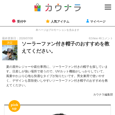
受付中
人気アイテム
マイページ
本ページはプロモーションを含みます
最終更新日：2026/07/08
61
View
46
コメント
決定
ソーラーファン付き帽子のおすすめを教
えてください。
夏の屋外レジャーや庭仕事用に、ソーラーファン付きの帽子を探していま
す。日差しが強い場所で使うので、UVカット機能がしっかりしていて、
風量やかぶり心地も快適なタイプが知りたいです。男女兼用で使いやす
く、デザインも普段使いしやすいソーラーファン付き帽子のおすすめを教
えてください。
カウナラ編集部
pick
up