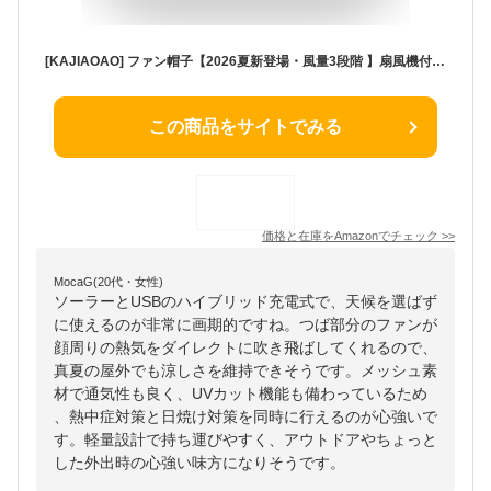
[KAJIAOAO] ファン帽子【2026夏新登場・風量3段階 】扇風機付きキャップ ソーラー+USB充電 54-59cm帽囲 メッシュ サンハット 帽子 夏用 通気性 UVカット 軽量 アウトドア ランニング 男女兼用日除け UV紫外線カット お出かけ 屋外 (ブラック)
この商品をサイトでみる
価格と在庫を
Amazon
でチェック
>>
MocaG(20代・女性)
ソーラーとUSBのハイブリッド充電式で、天候を選ばず
に使えるのが非常に画期的ですね。つば部分のファンが
顔周りの熱気をダイレクトに吹き飛ばしてくれるので、
真夏の屋外でも涼しさを維持できそうです。メッシュ素
材で通気性も良く、UVカット機能も備わっているため
、熱中症対策と日焼け対策を同時に行えるのが心強いで
す。軽量設計で持ち運びやすく、アウトドアやちょっと
した外出時の心強い味方になりそうです。