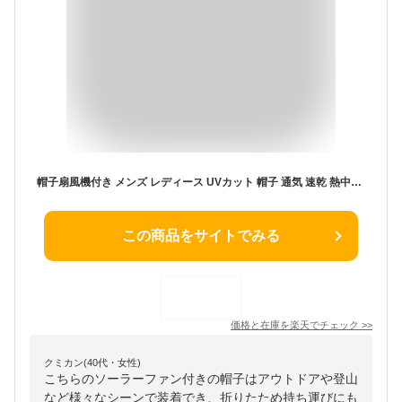
帽子扇風機付き メンズ レディース UVカット 帽子 通気 速乾 熱中症対策 グレー ひんやりキャップ ソーラーファン付き usb充電 サファリハット アウトドア 登山 釣り用 360度日除け ハット 折りたたみ 携帯便利 通勤 サイズ調整可
この商品をサイトでみる
価格と在庫を
楽天
でチェック
>>
クミカン(40代・女性)
こちらのソーラーファン付きの帽子はアウトドアや登山
など様々なシーンで装着でき、折りたため持ち運びにも