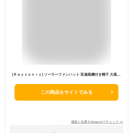
[Ｒａｙｚｏｎｉｃ] ソーラーファンハット 双扇風機付き帽子 大風量 釣り用帽子 USB充電・ソーラー充電対応 3段階風量調節 12cmつば ファン付きハット 日焼け防止 通気メッシュ帽体 通気性 吸湿速乾 熱中症対策 釣り 登山用 (ネイビー)
この商品をサイトでみる
価格と在庫を
Amazon
でチェック
>>