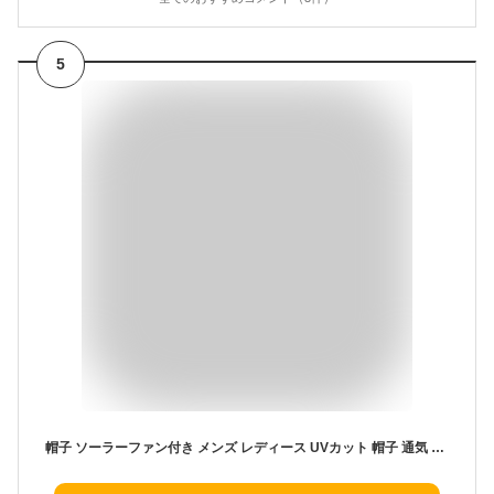
5
帽子 ソーラーファン付き メンズ レディース UVカット 帽子 通気 速乾 熱中症対策 ひんやりキャップ サファリハット アウトドア 登山 釣り用 360度日除け ハット 折りたたみ 携帯便利 通勤 自転車 遠足 グッズ 防水 サイズ調整可