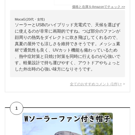
価格と在庫を
Amazon
でチェック
>>
MocaG(20代・女性)
ソーラーとUSBのハイブリッド充電式で、天候を選ばず
に使えるのが非常に画期的ですね。つば部分のファンが
顔周りの熱気をダイレクトに吹き飛ばしてくれるので、
真夏の屋外でも涼しさを維持できそうです。メッシュ素
材で通気性も良く、UVカット機能も備わっているため
、熱中症対策と日焼け対策を同時に行えるのが心強いで
す。軽量設計で持ち運びやすく、アウトドアやちょっと
した外出時の心強い味方になりそうです。
全てのおすすめコメント
(
1
件)
>
1