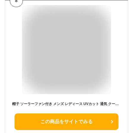
8
帽子 ソーラーファン付き メンズ レディース UVカット 通気 クール感 速乾 熱中症対策 ひんやりキャップ サファリハット アウトドア 登山 釣り用 360度日除け ハット 折りたたみ 携帯便利 通勤 自転車 遠足 グッズ 防水 サイズ調整可
この商品をサイトでみる