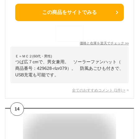
この商品をサイトでみる
価格と在庫を
楽天
でチェック
>>
Ｅ＝ＭＣ２(60代・男性)
つば広７cmで、男女兼用。 ソーラーファンハット（
商品番号：429628-rlzr079）。 防風あごひも付きで、
USB充電も可能です。
全てのおすすめコメント
(
1
件)
>
14