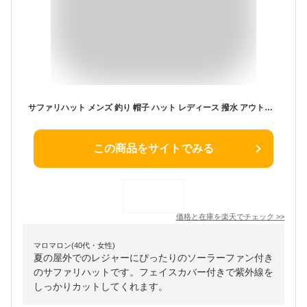
サファリハット メンズ 釣り 帽子 ハット レディース 撥水 アウトドア 登山 キャンプ バーベキューメンズ レディース UVカット 帽子 通気 速乾 熱中症対策 ひんやりキャップ ソーラーファン付き サファリハット アウトドア 登山 釣
この商品をサイトでみる
価格と在庫を
楽天
でチェック
>>
マロマロン(40代・女性)
夏の屋外でのレジャーにぴったりのソーラーファン付き
のサファリハットです。フェイスカバー付きで紫外線を
しっかりカットしてくれます。