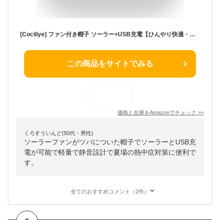
[Cociliye] ファン付き帽子 ソーラー+USB充電【ひんやり快適・蒸れゼロ】メッシュ通気ソーラー駆動ファン付きキャップ メンズ レディース 野球帽 夏用 涼しい 扇風機付きキャップ 日よけ 軽量 静音 風量3段階調節 お出かけ 屋外 薄黄色（丸バッテリー）
この商品をサイトでみる
価格と在庫を
Amazon
でチェック
>>
くろすういんど(50代・男性)
ソーラーファンがツバについた帽子でソーラーとUSB充
電が可能で軽量で静音設計で夏場の熱中症対策に便利で
す。
全てのおすすめコメント（2件）