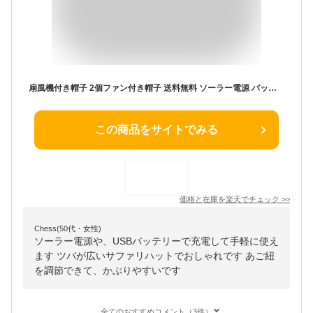
扇風機付き帽子 2個ファン付き帽子 送料無料 ソーラー電源 バッテリー USB充電式 あご紐 アジャスター付き 風量調整可能 ぼうし サファリハット 日差し 日焼け 紫外線 熱中症対策 アウトドア 通気性 日よけ 畑作業 農作業 おしゃれ つば広帽子 登山 ソーラーファン付き 夏
この商品をサイトでみる
価格と在庫を
楽天
でチェック
>>
Chess(50代・女性)
ソーラー電源や、USBバッテリーで充電して手軽に使え
ます ツバが広いサファリハットでおしゃれです あご紐
を調節できて、かぶりやすいです
全てのおすすめコメント（3件）