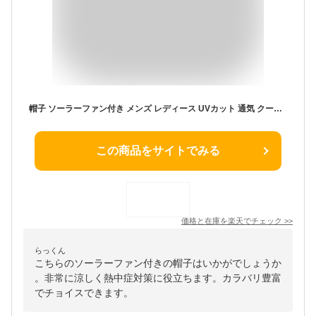
帽子 ソーラーファン付き メンズ レディース UVカット 通気 クール感 速乾 熱中症対策 ひんやりキャップ サファリハット アウトドア 登山 釣り用 360度日除け ハット 折りたたみ 携帯便利 通勤 自転車 遠足 グッズ 防水 サイズ調整可
この商品をサイトでみる
価格と在庫を
楽天
でチェック
>>
らっくん
こちらのソーラーファン付きの帽子はいかがでしょうか
。非常に涼しく熱中症対策に役立ちます。カラバリ豊富
でチョイスできます。