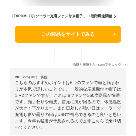
[TVPDMLZQ] ソーラー充電ファン付き帽子 、 3段階風速調整 ソーラー＋USB充電 、 つば広 扇風機付き帽子 日焼け防止 防水 防汚 メッシュ通気 速乾 、 釣り、ハイキング、キャンプなどのアウトドアアクティビティに最適です,オリーブグリーン-6Fans
この商品をサイトでみる
価格と在庫を
Amazon
でチェック
>>
BIG Baby(70代・男性)
こちらのおすすめポイントは6つのファンで頭と顔まわ
りが本気で涼しいことです。一般的な扇風機付き帽子は
1〜2ファンですが、これは 6ファンで360度送風が快適
です。顔まわりや頭皮、首元に風が回るので、体感温度
が大きく下がります。また日差しが強い日はソーラーで
充電し影や曇りの日はUSBで補充できるのも良いと思い
ます。今年も猛暑が予想されるので是非こちらで乗り切
ってください。