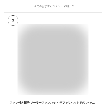
全てのおすすめコメント（3件）
3
ファン付き帽子 ソーラーファンハット サファリハット 釣り ハット メンズ レディース 撥水 アウトドア 登山 キャンプ バーベキュー UVカット 帽子 通気 速乾 熱中症対策 ひんやりキャップ ソーラーファン付き サファリハット アウトドア 登山 釣り用 扇風機付き帽子