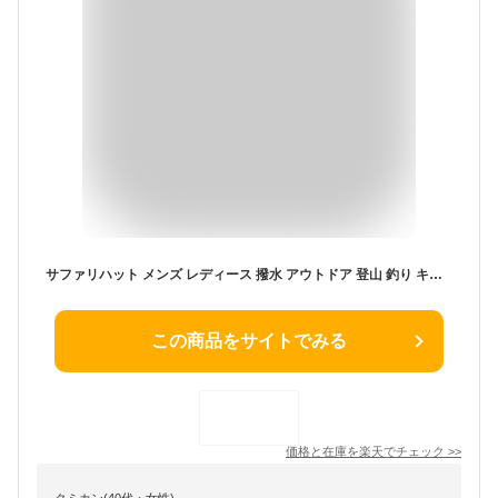
サファリハット メンズ レディース 撥水 アウトドア 登山 釣り キャンプ バーベキュー UVカット 通気 速乾 熱中症対策 ひんやりキャップ ソーラーファン付き 360度日除け ハット 帽子 防
この商品をサイトでみる
価格と在庫を
楽天
でチェック
>>