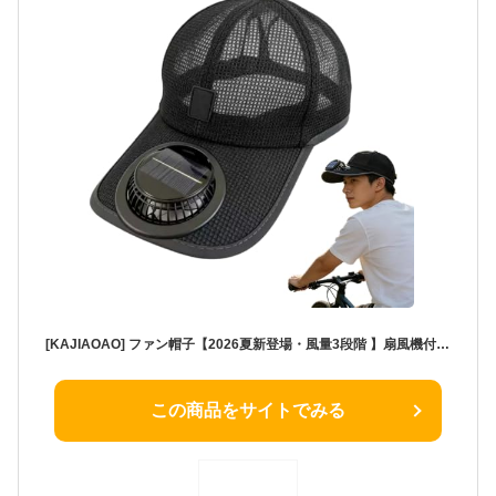
[KAJIAOAO] ファン帽子【2026夏新登場・風量3段階 】扇風機付きキャップ ソーラー+USB充電 54-59cm帽囲 メッシュ サンハット 帽子 夏用 通気性 UVカット 軽量 アウトドア ランニング 男女兼用日除け UV紫外線カット お出かけ 屋外 (ブラック)
この商品をサイトでみる