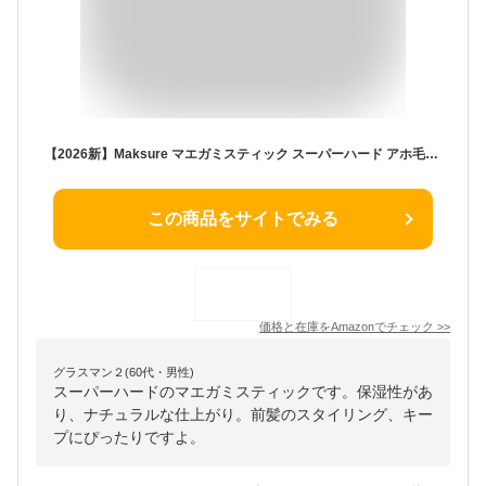
【2026新】Maksure マエガミスティック スーパーハード アホ毛直し/前髪キープ 後毛・はね毛固定 マスカラブラシ タイプ うねり髪まっすぐキープ 自然な仕上がり 保湿ケアで一日中整う ポイントリペアスタイリングワックス ヘアケア ヘアジェル 15ml
この商品をサイトでみる
価格と在庫を
Amazon
でチェック
>>
グラスマン２(60代・男性)
スーパーハードのマエガミスティックです。保湿性があ
り、ナチュラルな仕上がり。前髪のスタイリング、キー
プにぴったりですよ。