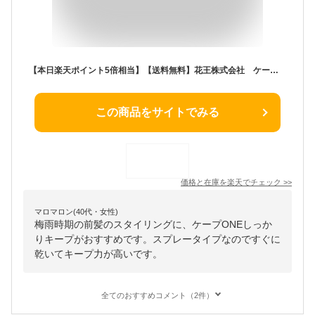
【本日楽天ポイント5倍相当】【送料無料】花王株式会社 ケープ ワン しっかりキープ 80g＜ヘアスプレー 携帯にも便利なコンパクトサイズ 前髪崩れ 湿気が多い日にも簡単キープ＞【ドラッグピュア楽天市場店】【△】【CPT】
この商品をサイトでみる
価格と在庫を
楽天
でチェック
>>
マロマロン(40代・女性)
梅雨時期の前髪のスタイリングに、ケープONEしっか
りキープがおすすめです。スプレータイプなのですぐに
乾いてキープ力が高いです。
全てのおすすめコメント（2件）