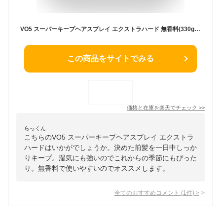
VO5 スーパーキープヘアスプレイ エクストラハード 無香料(330g)【VO5(ヴイオーファイブ)】[前髪 アホ毛 おくれ毛 カールキープ 雨・風の日にも]
この商品をサイトでみる
価格と在庫を
楽天
でチェック
>>
らっくん
こちらのVO5 スーパーキープヘアスプレイ エクストラ
ハードはいかがでしょうか。決めた前髪を一日中しっか
りキープ。湿気にも強いのでこれからの季節にもぴった
り。無香料で使いやすいのでオススメします。
全てのおすすめコメント
(
1
件)
>