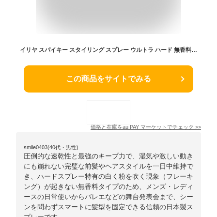
イリヤ スパイキー スタイリング スプレー ウルトラ ハード 無香料 速乾 最強 キープ 前髪 レディース メンズ 白くならない バレエ 日本
この商品をサイトでみる
価格と在庫を
au PAY マーケット
でチェック
>>
smile0403(40代・男性)
圧倒的な速乾性と最強のキープ力で、湿気や激しい動き
にも崩れない完璧な前髪やヘアスタイルを一日中維持で
き、ハードスプレー特有の白く粉を吹く現象（フレーキ
ング）が起きない無香料タイプのため、メンズ・レディ
ースの日常使いからバレエなどの舞台発表会まで、シー
ンを問わずスマートに髪型を固定できる信頼の日本製ス