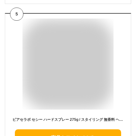
5
ピアセラボ セシー ハードスプレー 275g / スタイリング 無香料 ヘアスプレー しっかりキープ 前髪キープ サロン専売品 PIACELABO 速乾 ベタつかない