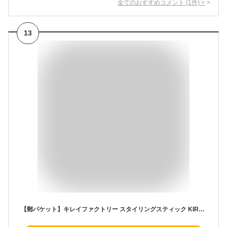
全てのおすすめコメント
(
1
件)
>
13
【郵パケット】キレイファクトリー スタイリングスティック KIREI FACTORY Styling Stickヘアメイク 髪質 柔らかめ 硬め ヘアセット ヘアキープ スタイリング 前髪 べた付かない マスカラ型 ふんわり セミハード