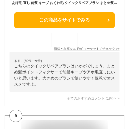
あほ毛 直し 前髪 キープ おくれ毛 クイックリペアブラシ まとめ髪ポイントフィクサー アホ毛 アホゲ ヘアマスカラ まとめ髪 時短 速乾
この商品をサイトでみる
価格と在庫を
au PAY マーケット
でチェック
>>
るるこ(50代・女性)
こちらのクイックリペアブラシはいかがでしょう。まと
め髪ポイントフィクサーで前髪キープやアホ毛直しにい
いと思います。大きめのブラシで使いやすく速乾でオス
スメですよ。
全てのおすすめコメント
(
1
件)
>
9