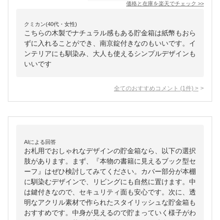
価格と在庫を
楽天
でチェック
>>
クミカン(40代・女性)
こちらの木製でナチュラル感もある貯金箱は紙幣もおら
ずに入れることができ、南京錠付きなのもいいです。イ
ンテリアにも馴染み、大人も使えるシンプルデザインも
いいです
全てのおすすめコメント
(
1
件)
>
AIによる回答
お札用でおしゃれなデザインの貯金箱なら、以下の選択
肢があります。まず、『本物の書籍に見えるブック型セ
ーフ』はぜひ検討してみてください。カバー部分が本棚
に馴染むデザインで、リビングにも自然に置けます。中
は鍵付きなので、セキュリティ面も安心です。次に、透
明なアクリル素材で作られたスタイリッシュな貯金箱も
おすすめです。中身が見えるので貯まっていく様子がわ