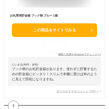
お札専用貯金箱 ブック柄 ブルー 1個
この商品をサイトでみる
価格と在庫を
Amazon
でチェック
>>
にいまる(40代・女性)
ブック柄のお札貯金箱があります。使わずに貯蓄するた
めの貯金箱にピッタリ！スリムで本棚に置けば本のよう
に見えて防犯になりますね。
全てのおすすめコメント
(
1
件)
>
7