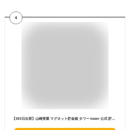
4
【365日出荷】山崎実業 マグネット貯金箱 タワー tower 公式 貯金箱 お札 おしゃれ 500円玉 磁石 スリム コンパクト お札が入れられる 紙幣 玄関扉 ドア 冷蔵庫 浮かせる収納 ホワイト ブラック 1909 1910