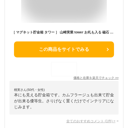
［ マグネット貯金箱 タワー ］ 山崎実業 tower お札も入る 磁石 壁面設置 冷蔵庫横 デスク上 お札 お礼 ご祝儀 シンプル 北欧 おしゃれ yamazaki 公式 モノトーン ブラック ホワイト 1909 1910【ポイント5倍 送料無料】
この商品をサイトでみる
価格と在庫を
楽天
でチェック
>>
桃実さん(50代・女性)
本にも見える貯金箱です。カムフラージュも出来て貯金
が出来る優等生。さりげなく置くだけでインテリアにな
じみます。
全てのおすすめコメント
(
1
件)
>