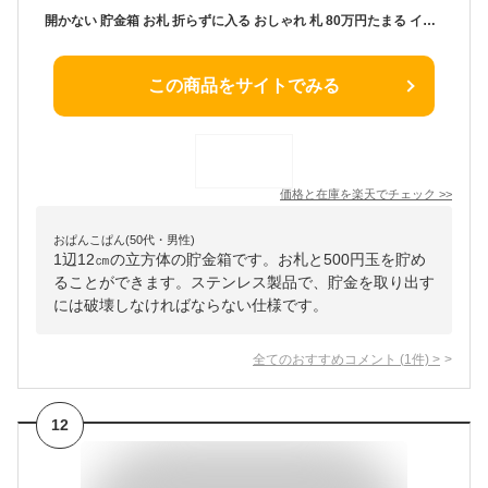
開かない 貯金箱 お札 折らずに入る おしゃれ 札 80万円たまる インテリア お札貯金箱 ステンレス 500円玉 お札専用 お札用 一万円札 千円札 千円貯金箱 紙幣 ちょきんばこ 大きい CHURACY 送料無料
この商品をサイトでみる
価格と在庫を
楽天
でチェック
>>
おぱんこぱん(50代・男性)
1辺12㎝の立方体の貯金箱です。お札と500円玉を貯め
ることができます。ステンレス製品で、貯金を取り出す
には破壊しなければならない仕様です。
全てのおすすめコメント
(
1
件)
>
12