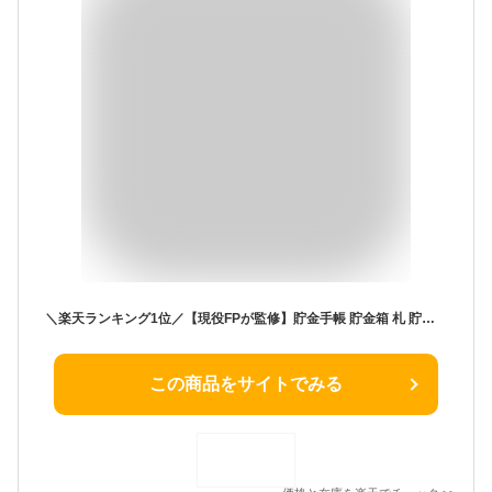
＼楽天ランキング1位／【現役FPが監修】貯金手帳 貯金箱 札 貯金カード付き お金管理 ファイル お札100枚収納 貯金 貯金箱 おしゃれ 鍵付き 隠し金庫貯金ファイル お札貯金箱 封筒貯金 貯金箱 お札 お金管理 お札ケース 貯金箱 貯金箱 子供 貯金箱 家計管理 習慣 安心 管理
この商品をサイトでみる