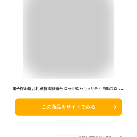
電子貯金箱 お札 硬貨 暗証番号 ロック式 セキュリティ 自動スロット 大容量 紙幣 コイン 小銭 子供 キッズ おもちゃ マネーバンク ◇ALW-BANK-906 | 貯金箱 おもしろ こども 玩具 プレゼント 誕生日プレゼント ギフト 貯金 子ども バンク 電子バンク 鍵付き 鍵付き貯金箱
この商品をサイトでみる