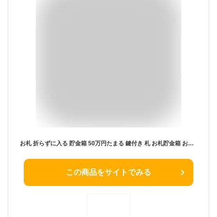
お札 折らずに入る 貯金箱 50万円たまる 鍵付き 札 お札貯金箱 お札用 鍵 かぎ 一万円札 千円札 千円貯金箱 紙幣 札専用 木製 お札専用 ちょきんばこ 開けられる 南京錠 開けれる CHURACY 送料無料
この商品をサイトでみる