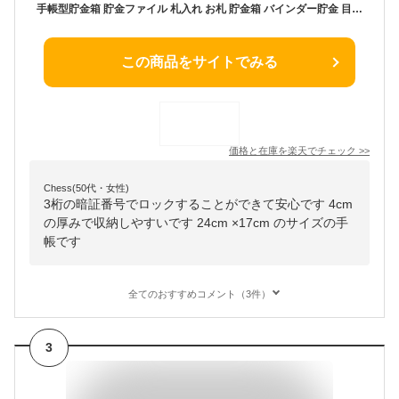
手帳型貯金箱 貯金ファイル 札入れ お札 貯金箱 バインダー貯金 目標貯金 記録管理 暗証番号ロック セキュリティ 鍵付き 財布 収納 キャッシュボックス 家計管理 家庭貯蓄 プレゼント ギフト 子供 貯蓄習慣 シンプル おしゃれ
この商品をサイトでみる
価格と在庫を
楽天
でチェック
>>
Chess(50代・女性)
3桁の暗証番号でロックすることができて安心です 4cm
の厚みで収納しやすいです 24cm ×17cm のサイズの手
帳です
全てのおすすめコメント（3件）
3