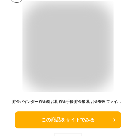
貯金バインダー 貯金箱 お札 貯金手帳 貯金箱 札 お金管理 ファイル お札100枚収納 貯金 貯金箱 おしゃれ 鍵付き ファイル お札 貯金箱 封筒貯金 貯金箱 お札 お金管理 お札ケース 貯金箱 貯金箱 子供 貯金箱
この商品をサイトでみる