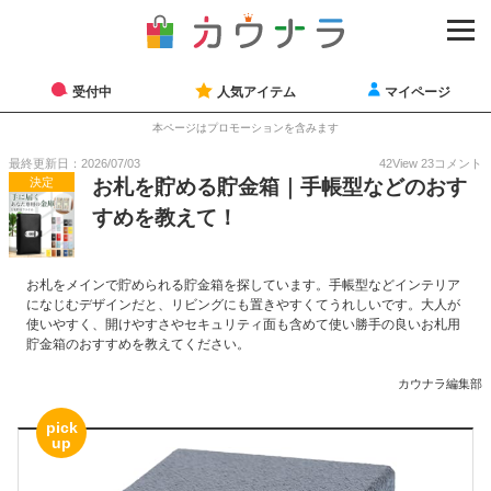
受付中
人気アイテム
マイページ
本ページはプロモーションを含みます
最終更新日：2026/07/03
42
View
23
コメント
決定
お札を貯める貯金箱｜手帳型などのおす
すめを教えて！
お札をメインで貯められる貯金箱を探しています。手帳型などインテリア
になじむデザインだと、リビングにも置きやすくてうれしいです。大人が
使いやすく、開けやすさやセキュリティ面も含めて使い勝手の良いお札用
貯金箱のおすすめを教えてください。
カウナラ編集部
pick
up