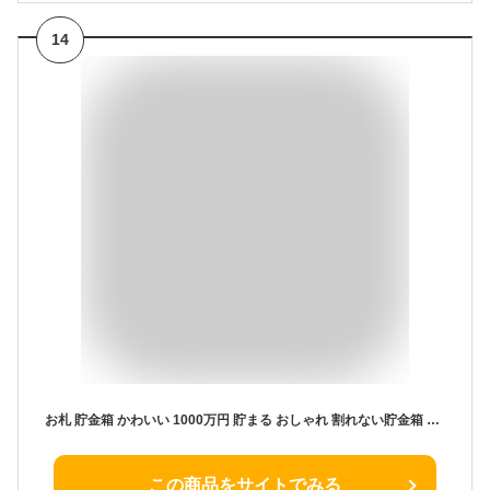
14
お札 貯金箱 かわいい 1000万円 貯まる おしゃれ 割れない貯金箱 ステンレス 大容量 2つ鍵付き 札 紙幣 円玉 貯金 子供 家庭用 プレゼント (レッド)
この商品をサイトでみる