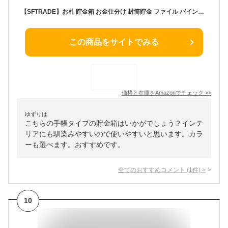
【SFTRADE】お札 貯金箱 お金仕分け 封筒貯金 ファイル バインダー お札 コンビネーションロッ 取扱説明書付き 貯金計画 災害グッズ （内側のページ 50 ページ、現金100枚を積み重ねることができます） (ピンク)
この商品をサイトでみる
価格と在庫を
Amazon
でチェック
>>
ゆずりは
こちらの手帳タイプの貯金箱はいかがでしょう？インテ
リアにも馴染みやすいので使いやすいと思います。カラ
ーも選べます。おすすめです。
全てのおすすめコメント
(
1
件)
>
10