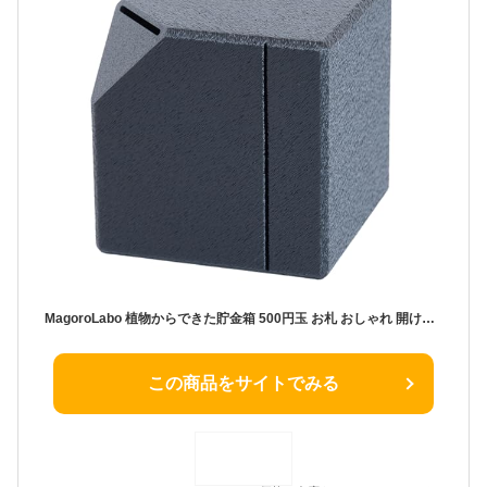
MagoroLabo 植物からできた貯金箱 500円玉 お札 おしゃれ 開けられない 10万円 【日本製】 黒 biomono ML-246
この商品をサイトでみる