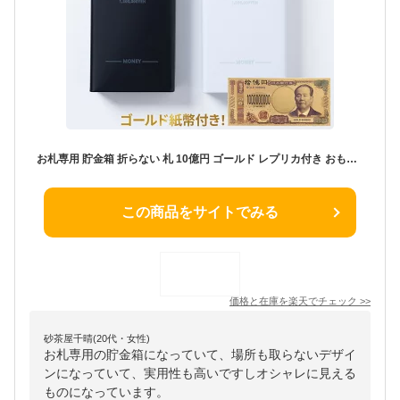
お札専用 貯金箱 折らない 札 10億円 ゴールド レプリカ付き おもしろ おしゃれ シンプル 透明 黒 白 祈願 お金 金運アップ 開運 お札 お金 可愛い かわいい 2025 2026
この商品をサイトでみる
価格と在庫を
楽天
でチェック
>>
砂茶屋千晴(20代・女性)
お札専用の貯金箱になっていて、場所も取らないデザイ
ンになっていて、実用性も高いですしオシャレに見える
ものになっています。