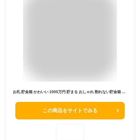
お札 貯金箱 かわいい 1000万円 貯まる おしゃれ 割れない貯金箱 2つ鍵付き 大容量 札 紙幣 円玉 貯金 子供 家庭用 プレゼント (ブラック)
この商品をサイトでみる