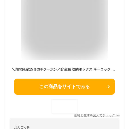
＼期間限定15％OFFクーポン／貯金箱 収納ボックス キーロック パスワード お札 鍵付き ダイヤル式 インテリア レシート 小銭投入ボックス 保管 簡易 収納 硬貨 小銭 紙幣 ボックス 折らずに入る 子供 コイン シンプル おしゃれ 家庭用 誕生日ギフト ブラック
この商品をサイトでみる
価格と在庫を
楽天
でチェック
>>
だんごっ鼻