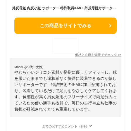
外反母趾 内反小趾 サポーター 特許取得IFMC. 外反母趾サポーター ないはんしょうし 足指セパレーター 靴が履ける PREMIUMフットケアサポーター やわらかシリコン 両足セット 男女兼用 フリーサイズ 日本製
この商品をサイトでみる
価格と在庫を
楽天
でチェック
>>
MocaG(20代・女性)
やわらかいシリコン素材が足指に優しくフィットし、靴
を履いたままでも違和感なく快適に装着できるのが嬉し
いサポーターです。特許技術のIFMC.加工が施されてお
り、装着しているだけで足元をやさしくケアしてくれま
す。伸縮性が高く男女兼用のフリーサイズで両足分入っ
ているため使い勝手も抜群で、毎日の歩行や立ち仕事の
負担が軽減されてとても重宝しています。
全てのおすすめコメント（2件）