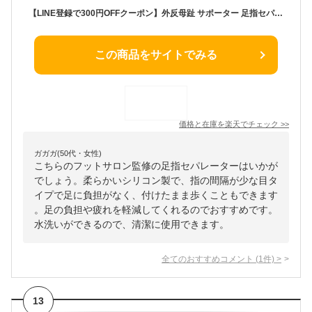
【LINE登録で300円OFFクーポン】外反母趾 サポーター 足指セパレーター（全指） 足指 足の指 広げる 足の指を広げるグッズ 足指サポーター ないはんしょうし 内反小趾 母趾 小趾 水洗い 靴下OK 2種類セット 4個入【30日間全額返金保証】【フットサロン監修】
この商品をサイトでみる
価格と在庫を
楽天
でチェック
>>
ガガガ(50代・女性)
こちらのフットサロン監修の足指セパレーターはいかが
でしょう。柔らかいシリコン製で、指の間隔が少な目タ
イプで足に負担がなく、付けたまま歩くこともできます
。足の負担や疲れを軽減してくれるのでおすすめです。
水洗いができるので、清潔に使用できます。
全てのおすすめコメント
(
1
件)
>
13