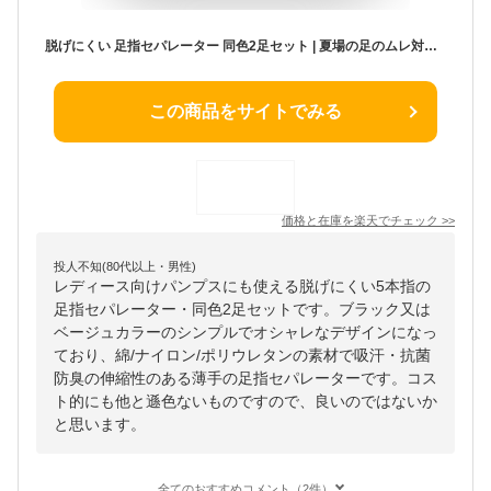
脱げにくい 足指セパレーター 同色2足セット | 夏場の足のムレ対策、冬場の厚手靴下の内側に♪ 足指用ソックス 脱げにくい 足指セパレーター 5本指 指先 靴下
この商品をサイトでみる
価格と在庫を
楽天
でチェック
>>
投人不知(80代以上・男性)
レディース向けパンプスにも使える脱げにくい5本指の
足指セパレーター・同色2足セットです。ブラック又は
ベージュカラーのシンプルでオシャレなデザインになっ
ており、綿/ナイロン/ポリウレタンの素材で吸汗・抗菌
防臭の伸縮性のある薄手の足指セパレーターです。コス
ト的にも他と遜色ないものですので、良いのではないか
と思います。
全てのおすすめコメント（2件）