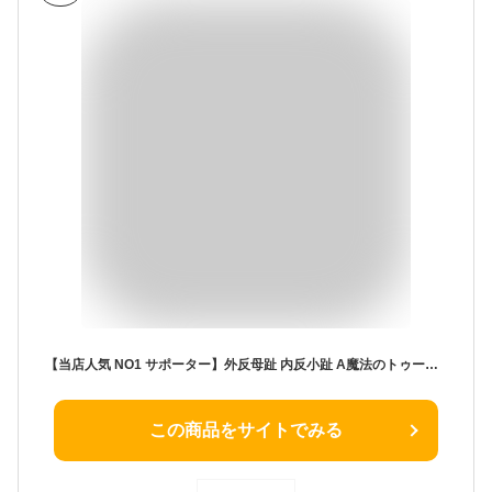
【当店人気 NO1 サポーター】外反母趾 内反小趾 A魔法のトゥーサポーター 健康 血行 シリコン 2個 外反母趾サポーター 足指 広げる 外反母趾矯正グッズ 外反母趾 サポーター 足指セパレーター 外反母趾サポーター 矯正 外反母趾矯正サポーター
この商品をサイトでみる