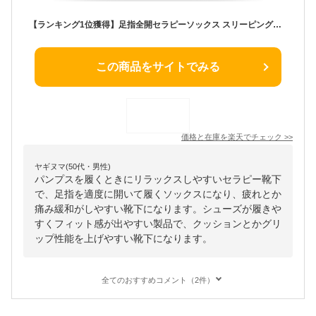
【ランキング1位獲得】足指全開セラピーソックス スリーピングソックス ルームソックス 足指つまさきをリフレッシュ！！ 足指開くソックス 足指広げるグッズ 足指広げる靴下 5本指ソックス 3足セット 足指セパレーター 足指ソックス 睡眠ソックス
この商品をサイトでみる
価格と在庫を
楽天
でチェック
>>
ヤギヌマ(50代・男性)
パンプスを履くときにリラックスしやすいセラピー靴下
で、足指を適度に開いて履くソックスになり、疲れとか
痛み緩和がしやすい靴下になります。シューズが履きや
すくフィット感が出やすい製品で、クッションとかグリ
ップ性能を上げやすい靴下になります。
全てのおすすめコメント（2件）