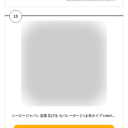
15
シービージャパン 足指 広げる セパレーター [つま先タイプ color/ブルー] ふわふわパイルで優しい履き心地 洗濯機洗いOK 足指ストレッチ 足指オープンソックス つま先タイプ tutum