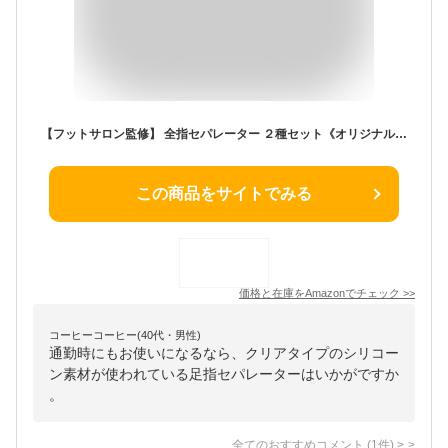
【フットサロン監修】 全指セパレーター ２種セット《オリジナル説明書付》 足指セパレーター 足指 広げる 足の指を広げるグッズ 足指開き 浮き指 寝指
この商品をサイトでみる
価格と在庫を
Amazon
でチェック
>>
コーヒーコーヒー(40代・男性)
通勤時にもお使いになるなら、クリアタイプのシリコー
ン素材が使われている足指セパレーターはいかがですか
。
全てのおすすめコメント
(
1
件)
>