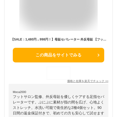
【SALE：1,480円→998円！】母趾セパレーター 外反母趾 【フットサロン監修】足指セパレーター 足指 足の指 広げる グッズ 足指 サポーター 母趾 母指 足指ストレッチ | ぷにぷに素材 | 水洗いOK | 2種類セット お得な4個入【90日間全額返金交換保証】
この商品をサイトでみる
価格と在庫を
楽天
でチェック
>>
Moca2000
フットサロン監修、外反母趾を優しくケアする足指セパ
レーターです。ぷにぷに素材が指の間を広げ、心地よく
ストレッチ。水洗い可能で衛生的な2種4個セット。90
日間の返金保証付きで、初めての方も安心して試せます