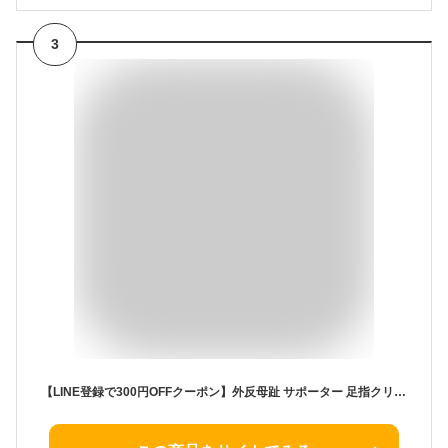
3
【LINE登録で300円OFFクーポン】外反母趾 サポーター 足指クリスタル 足指セパレーター 足指 足の指 広げる 足の指を広げるグッズ ないはんしょうし 内反小趾 母趾 水洗い 靴下OK 2個入 オリジナル説明書付【30日間全額返金保証】【フットサロン監修】