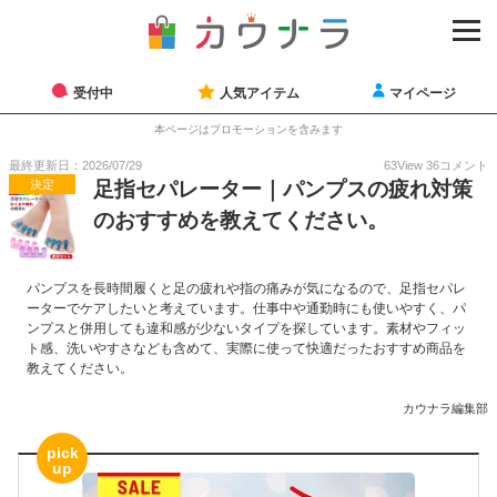
受付中
人気アイテム
マイページ
本ページはプロモーションを含みます
最終更新日：2026/07/29
63
View
36
コメント
決定
足指セパレーター｜パンプスの疲れ対策
のおすすめを教えてください。
パンプスを長時間履くと足の疲れや指の痛みが気になるので、足指セパレ
ーターでケアしたいと考えています。仕事中や通勤時にも使いやすく、パ
ンプスと併用しても違和感が少ないタイプを探しています。素材やフィッ
ト感、洗いやすさなども含めて、実際に使って快適だったおすすめ商品を
教えてください。
カウナラ編集部
pick
up