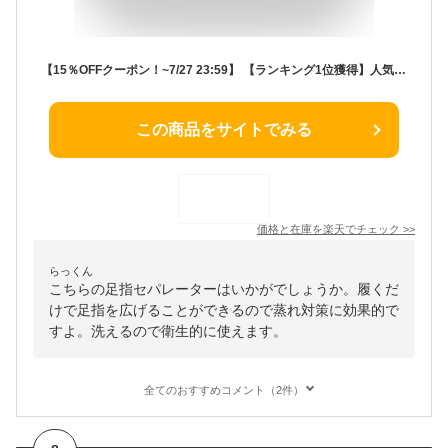
【15％OFFクーポン！~7/27 23:59】 【ランキング1位獲得】人気 ふわふわ足指カバー3色組 足指 広げる ソックス 足指セパレーター 足指広げる グッズ 足の甲 足 脚 むくみ 外反母趾 内反小趾 小指 ルーム 5本指ソックス 足指開き
この商品をサイトでみる
価格と在庫を
楽天
でチェック
>>
らっくん
こちらの足指セパレーターはいかがでしょうか。履くだ
けで足指を広げることができるので蒸れ対策に効果的で
すよ。洗えるので衛生的に使えます。
全てのおすすめコメント（2件）