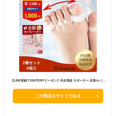
【LINE登録で300円OFFクーポン】外反母趾 サポーター 足指セパレーター（全指） 足指 足の指 広げる 足の指を広げるグッズ 足指サポーター ないはんしょうし 内反小趾 母趾 小趾 水洗い 靴下OK 2種類セット 4個入【30日間全額返金保証】【フットサロン監修】
この商品をサイトでみる