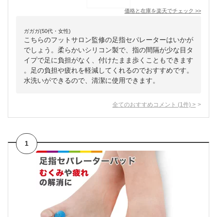
価格と在庫を
楽天
でチェック
>>
ガガガ(50代・女性)
こちらのフットサロン監修の足指セパレーターはいかが
でしょう。柔らかいシリコン製で、指の間隔が少な目タ
イプで足に負担がなく、付けたまま歩くこともできます
。足の負担や疲れを軽減してくれるのでおすすめです。
水洗いができるので、清潔に使用できます。
全てのおすすめコメント
(
1
件)
>
1