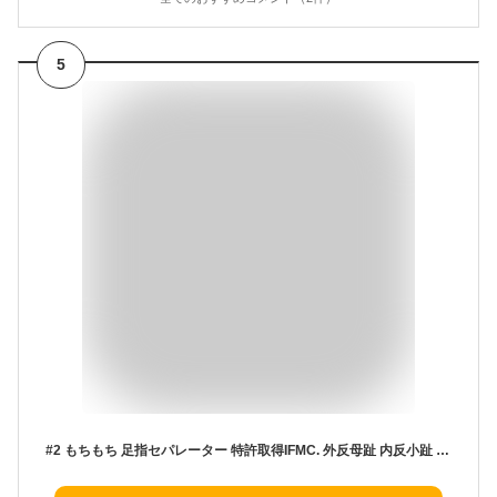
5
#2 もちもち 足指セパレーター 特許取得IFMC. 外反母趾 内反小趾 ないはんしょうし 寝指 浮き指 ハンマートゥ サポーター 足の指 足指 広げる グッズ PREMIUMフットケアサポーター やわらかシリコン 左右兼用 2個入り 全11色 男女兼用 S/M/L 日本製