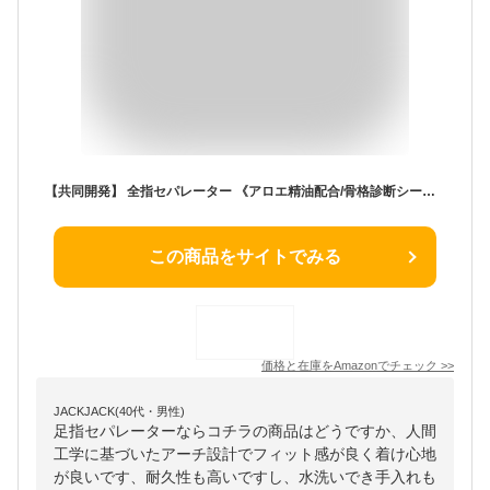
【共同開発】 全指セパレーター 《アロエ精油配合/骨格診断シート付》 足指セパレーター 足指 広げる 足の指を広げるグッズ 足指開き 浮き指 寝指
この商品をサイトでみる
価格と在庫を
Amazon
でチェック
>>
JACKJACK(40代・男性)
足指セパレーターならコチラの商品はどうですか、人間
工学に基づいたアーチ設計でフィット感が良く着け心地
が良いです、耐久性も高いですし、水洗いでき手入れも