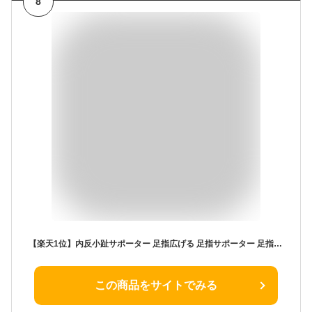
8
【楽天1位】内反小趾サポーター 足指広げる 足指サポーター 足指セパレーター 小趾サポーター ぷにっと質感 小指保護 マメ タコ 衝撃吸収 ないはんしょうし 矯正 防止 歩行の負担を軽減 クッション 痛み軽減 外反母趾矯正グッズ
この商品をサイトでみる