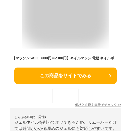
【マラソンSALE 3980円⇒2380円】ネイルマシン 電動 ネイルポリッシュ ネイルオフ ジェルネイルオフ ネイルマシーン リムーバー USBコード 初心者 に おすすめ 使い方 簡単 説明書 付き！プロ仕様 ネイルサロン ビットセット バッファー 甘皮処理 人気 セルフ フット セット
この商品をサイトでみる
価格と在庫を
楽天
でチェック
>>
しんぷる(50代・男性)
ジェルネイルを削ってオフできるため、リムーバーだけ
では時間がかかる厚めのジェルにも対応しやすいです。