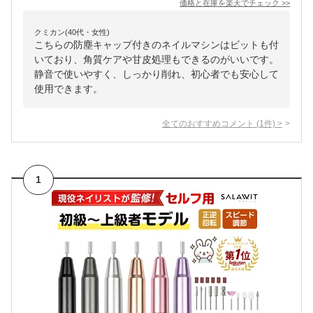
価格と在庫を
楽天
でチェック
>>
クミカン(40代・女性)
こちらの防塵キャップ付きのネイルマシンはビットも付
いており、角質ケアや甘皮処理もできるのがいいです。
静音で使いやすく、しっかり削れ、初心者でも安心して
使用できます。
全てのおすすめコメント
(
1
件)
>
1