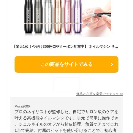
【楽天1位！今だけ300円OFFクーポン配布中】 ネイルマシン サロン級 ネイリスト監修 ネイルマシーン 電動ネイルケア サロン級 ネイルケア セルフネイル 簡単 ネイルオフ ビット付き 甘皮処理 角質ケア 電動 ジェルネイル ケア ビット付き ジェルオフ プレゼント ギフト
この商品をサイトでみる
価格と在庫を
楽天
でチェック
>>
Moca2000
プロのネイリストが監修した、自宅でサロン級のケアを
叶える高機能ネイルマシンです。手元で簡単に操作でき
、ジェルネイルのオフから甘皮処理、角質ケアまでこれ
1台で完結。付属のビットを使い分けることで、初心者