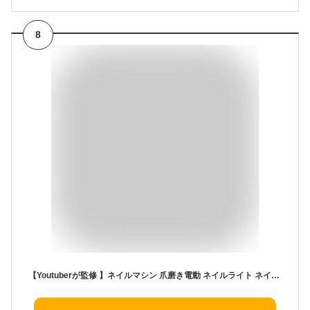
8
【Youtuberが監修 】ネイルマシン 爪磨き電動 ネイルライト ネイルマシーン 甘皮処理 多用途 35段&無段階調速 正逆回転 USB給電 超静音設計 65g超軽量設計セルフネイル 12種類のプロフェッショナルビット&36個のサンディングバンド