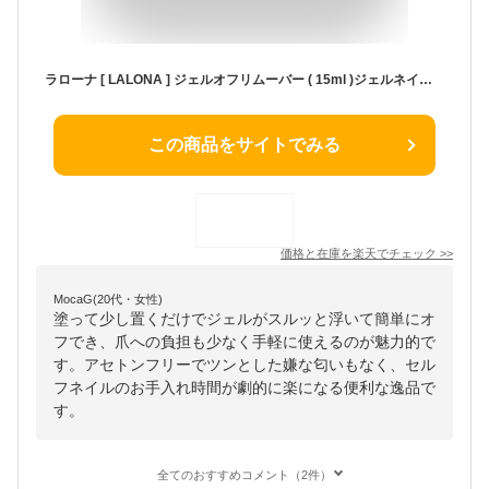
ラローナ [ LALONA ] ジェルオフリムーバー ( 15ml )ジェルネイル/マジックリムーバー/アセトンフリー/ソークオフ/ジェルオフ/セルフ/オフ用品
この商品をサイトでみる
価格と在庫を
楽天
でチェック
>>
MocaG(20代・女性)
塗って少し置くだけでジェルがスルッと浮いて簡単にオ
フでき、爪への負担も少なく手軽に使えるのが魅力的で
す。アセトンフリーでツンとした嫌な匂いもなく、セル
フネイルのお手入れ時間が劇的に楽になる便利な逸品で
す。
全てのおすすめコメント（2件）