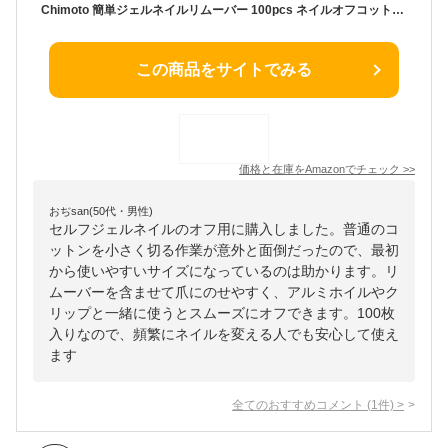
Chimoto 簡単ジェルネイルリムーバー 100pcs ネイルオフコットン Gelnail remover
この商品をサイトでみる
価格と在庫を
Amazon
でチェック
>>
おぢsan(50代・男性)
セルフジェルネイルのオフ用に購入しました。普通のコ
ットンを小さく切る作業が意外と面倒だったので、最初
から使いやすいサイズになっているのは助かります。リ
ムーバーを含ませて爪にのせやすく、アルミホイルやク
リップと一緒に使うとスムーズにオフできます。100枚
入りなので、頻繁にネイルを変える人でも安心して使え
ます
全てのおすすめコメント
(
1
件)
>