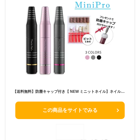
【送料無料】防塵キャップ付き【 NEW ミニットネイル】ネイルマシン ジェルオフ ビット付き 電動 ネイルマシン 角質ケア 甘皮処理 ネイルオフ セルフ用 自宅ネイル ネイルマシーン ネイルケア 角質除去 ネイルマシン コンパクト ジェルネイル
この商品をサイトでみる