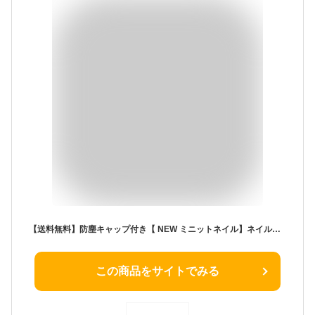
【送料無料】防塵キャップ付き【 NEW ミニットネイル】ネイルマシン ジェルオフ ビット付き 電動 ネイルマシン 角質ケア 甘皮処理 ネイルオフ セルフ用 自宅ネイル ネイルマシーン ネイルケア 角質除去 ネイルマシン コンパクト ジェルネイル
この商品をサイトでみる