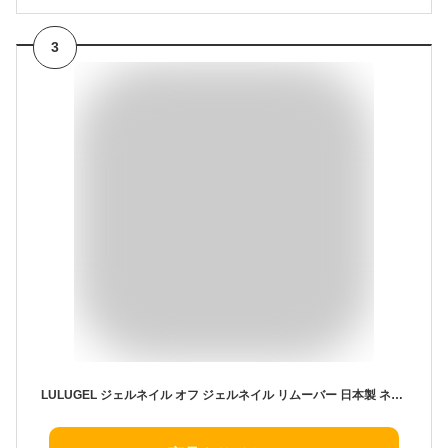
3
LULUGEL ジェルネイル オフ ジェルネイル リムーバー 日本製 ネイル アセトン 配合 200ml｜ ネイル リムーバー ネイルオフ セルフでも簡単 ジェルオフ 爽やかな香り アセトン臭軽減 除去液 ネイル オフ