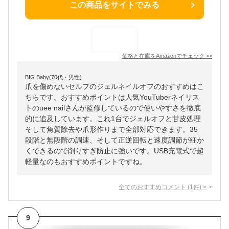
この商品をサイトでみる
価格と在庫を
Amazon
でチェック
>>
BIG Baby(70代・男性)
爪を傷めないセルフのジェルネイルオフのおすすめはこ
ちらです。おすすめポイントは人気YouTuberネイリス
トのuee nailさんが監修しているので使いやすさを徹底
的に追及しています。これ1台でジェルオフと甘皮処理
そして角質除去や爪形作りまで全部対応できます。35
段階と無段階の調速、そして正逆回転と速度調節が細か
くできるので削りすぎ防止に強いです。USB充電式で超
軽量なのもおすすめポイントですね。
全てのおすすめコメント
(
1
件)
>
9