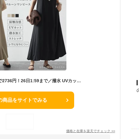
＼70％OFFクーポンで2736円！26日1:59まで／撥水 UVカット バルーンワンピース レディース ノースリーブ ワンピース 軽量 接触冷感 はっ水 雨の日 梅雨 シワになりにくい ボンジュールサガン 裾バルーン多機能ノースリワンピ 77-003773
の商品をサイトでみる
価格と在庫を
楽天
でチェック
>>