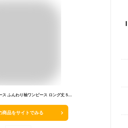
大きいサイズ レディース ふんわり袖ワンピース ロング丈 5分袖 撥水 UVカット 接触冷感 水際 UVSS LL/3L/4L/5L ゆったりサイズ ぽっちゃり女子 プラスサイズ
の商品をサイトでみる