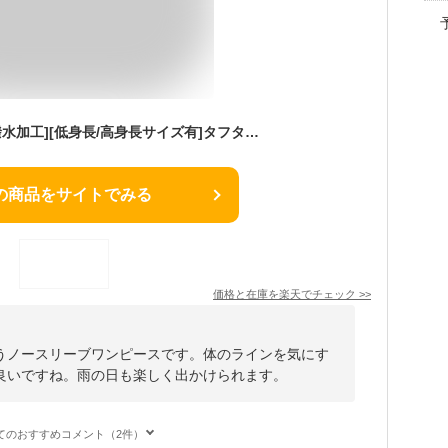
SC M MT Lサイズ [撥水加工][低身長/高身長サイズ有]タフタキーネックノースリーブワンピース レディース ワンピース ノースリーブ ロングワンピ Iライン 撥水加工 マシンウォッシャブル 梅雨 雨の日 カッパ 晴雨兼用 イージーケア タフタ
の商品をサイトでみる
価格と在庫を
楽天
でチェック
>>
うノースリーブワンピースです。体のラインを気にす
良いですね。雨の日も楽しく出かけられます。
てのおすすめコメント（2件）