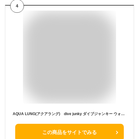
4
AQUA LUNG(アクアラング) dive junky ダイブジャンキー ウォータープルーフバッグ ショルダーベルト付き WATER PROOF BAG 防水バッグ ダイビング スノーケリング 海水浴 プール マリンバック フレンチブルドック
この商品をサイトでみる