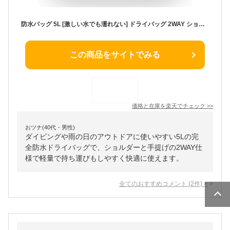
防水バッグ 5L [激しい水でも濡れない] ドライバッグ 2WAY ショルダー 手提げ 完全防水 防水 バッグ メンズ レディース 軽量 釣り 旅行 自転車 バイク 水泳 レジャー ダイビング マリンスポーツ 海 海水浴 ジム スポーツ アウトドア 登山 キャンプ 防災
この商品をサイトでみる
価格と在庫を
楽天
でチェック
>>
おツナ(40代・男性)
ダイビングや雨の日のアウトドアに使いやすい5Lの完
全防水ドライバッグで、ショルダーと手提げの2WAY仕
様で軽量で持ち運びもしやすく快適に使えます。
全てのおすすめコメント
(
2
件)
>