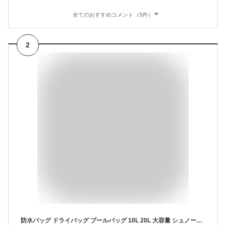
全てのおすすめコメント（5件）
2
防水バッグ ドライバッグ プールバッグ 10L 20L 大容量 シュノーケリング スノーケリング ボディーボード 防水ドライバッグ アウトドア 多機能 防水リュック スマホ リュック ダイビングバッグ 防水 軽量 通勤 2WAY 夏 津波防災