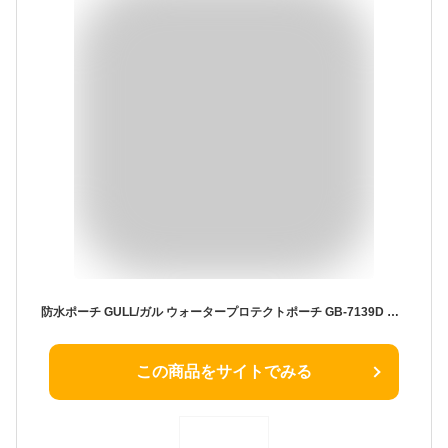
防水ポーチ GULL/ガル ウォータープロテクトポーチ GB-7139D スノーケリング ダイビング アウトドア 防水 プロテクト ポーチ
この商品をサイトでみる