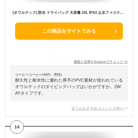
[オウルテック] 防水 ドライバッグ 大容量 20L IPX4 止水ファスナー 2Way【手提げ/肩掛け】 PVC素材 ポケット キーフック 型崩れ防止 スポーツ レジャー ブラック OWL-WPBAG11-BK
この商品をサイトでみる
価格と在庫を
Amazon
でチェック
>>
コーヒーコーヒー(40代・男性)
耐久性と耐水性に優れた厚手のPVC素材が使われている
オウルテックのダイビングバッグはいかがですか。2W
AYタイプです。
全てのおすすめコメント
(
1
件)
>
14