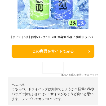
【ポイント5倍】防水バッグ 10L 20L 大容量 小さい 防水ドライバッグ アウトドア 防水リュック メンズ レディース スマホ リュック ダイビングバッグ 防水 軽量 通勤 自転車 ショルダーバッグ 多機能 ドライバック バッグ プールバック
この商品をサイトでみる
価格と在庫を
楽天
でチェック
>>
だんごっ鼻
こちらの、ドライバッグは如何でしょうか？軽量の防水
バッグで持ち歩きには20Lサイズがちょうど良いと思い
ます。シンプルでカッコいいです。