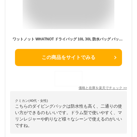
ワットノット WHATNOT ドライバッグ 10L 30L 防水バッグ バッグ リュックサック リュック 防水 グレー 2way ラフティング 釣り フィッシング 水泳 キャンプ スイミングバッグ 海水浴 防災 メンズ ユニセックス スポーツ おしゃれ かっこいい ギフト プレゼント DB-01-GY-30
この商品をサイトでみる
価格と在庫を
楽天
でチェック
>>
クミカン(40代・女性)
こちらのダイビングバックは防水性も高く、二通りの使
い方ができるのもいいです。ドラム型で使いやすく、マ
リンレジャーや釣りなど様々なシーンで使えるのがいい
ですね。