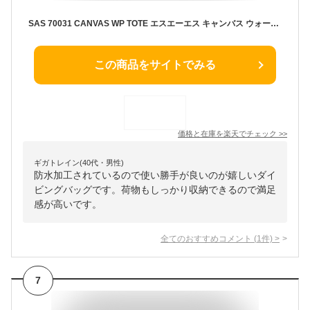
SAS 70031 CANVAS WP TOTE エスエーエス キャンバス ウォーター プルーフ トートダイビング バッグ トートバッグ 手さげバッグ ドライバッグ 防水バッグ 日本製 国産
この商品をサイトでみる
価格と在庫を
楽天
でチェック
>>
ギガトレイン(40代・男性)
防水加工されているので使い勝手が良いのが嬉しいダイ
ビングバッグです。荷物もしっかり収納できるので満足
感が高いです。
全てのおすすめコメント
(
1
件)
>
7