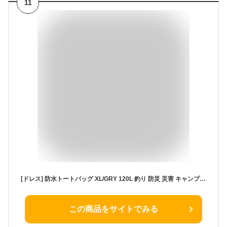
11
[ドレス] 防水トートバッグ XL/GRY 120L 釣り 防災 災害 キャンプ 防水 大型収納 撥水 高機能 ウェーダー 胴長 アウトドア 焚き火台 薪バッグ カバン ビッグバッグ
この商品をサイトでみる