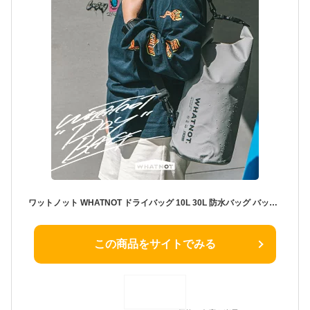
ワットノット WHATNOT ドライバッグ 10L 30L 防水バッグ バッグ リュックサック リュック 防水 グレー 2way ラフティング 釣り フィッシング 水泳 キャンプ スイミングバッグ 海水浴 防災 メンズ ユニセックス スポーツ おしゃれ かっこいい ギフト プレゼント DB-01-GY-30
この商品をサイトでみる