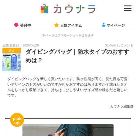
受付中
人気アイテム
マイページ
本ページはプロモーションを含みます
最終更新日：2026/06/29
31
View
25
コメント
決定
ダイビングバッグ｜防水タイプのおすす
めは？
ダイビングバッグを新しく買いたいです。防水性能が高く、見た目も可愛
いデザインのものがいいのですが何かおすすめはありますか？濡れたタオ
ルをしっかり収納できて、持ちはこびしやすいサイズ感や軽さだと嬉しい
です。
カウナラ編集部
pick
up