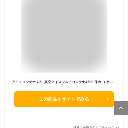
アイスコンテナ 4.5L 真空アイスマルチコンテナ4500 保冷 （ 氷入れ アイスペール アイスクーラー ジャグ アイスジャグ 氷入れ容器 氷 溶けない アイスバケット ボトル 冷蔵 真空断熱構造 タンク 持ち運び 取っ手付き 大容量 ）【3980円以上送料無料】
この商品をサイトでみる
価格と在庫を
楽天
でチェック
>>