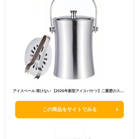
アイスペール 溶けない 【2026年新型アイスバケツ】二重壁のステンレス鋼のアイスペール 溶けない 氷入れ 真空断熱 アイスペール 保冷用 大容量 アイスバケツ 氷が溶けない アイストング スペーサー セット プロ仕様 家庭用 業務用(1L, A)
この商品をサイトでみる