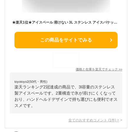
★楽天1位★アイスペール 溶けない 3L ステンレス アイスバケット おしゃれ 氷入れ 二重構造 蓋付き アイスペール＆トングセット 真空断熱 大容量 円筒形 シャンパン パーティー食器保冷用 キャンプ 披露宴 カラオケ バー レストラン 家庭用 業務用
この商品をサイトでみる
価格と在庫を
楽天
でチェック
>>
toyotoyo2(50代・男性)
楽天ランキング2冠達成の商品で、3l容量のステンレス
製アイスペールです。2重構造で氷が溶けにくくなって
おり、ハンドヘルドデザインで持ち運びにも便利でオス
スメです。
全てのおすすめコメント
(
1
件)
>