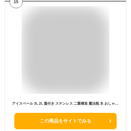
15
アイスペール 3L 2L 蓋付き ステンレス 二重構造 魔法瓶 氷 おしゃれ コンパクト 真空断熱 アイスバケット 持ちやすい ウイスキー ビールなど 保冷用 大容量 家庭用 業務用 アイススクープ 二重壁断熱 ワインクーラー 保冷 大型 溶けない
この商品をサイトでみる