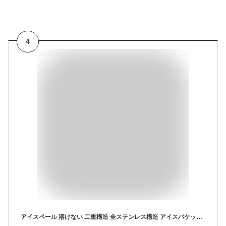
4
アイスペール 溶けない 二重構造 全ステンレス構造 アイスバケット ステンレス 氷入れ 真空断熱 ハンドルとフタ付 保冷用 2L 3L 大容量 プロ仕様 家庭用 業務用 送料無料