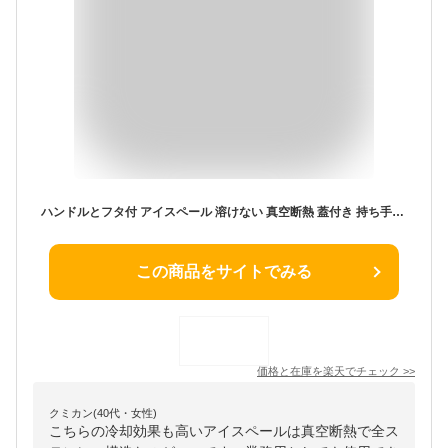
ハンドルとフタ付 アイスペール 溶けない 真空断熱 蓋付き 持ち手付き 大容量 氷入れ プロ仕様 アイスバケット 全ステンレス構造 保冷用 2L 二重構造 ステンレス 家庭用 業務用 シャンパン ボトル パーティー食器 料亭 旅館 居酒屋
この商品をサイトでみる
価格と在庫を
楽天
でチェック
>>
クミカン(40代・女性)
こちらの冷却効果も高いアイスペールは真空断熱で全ス