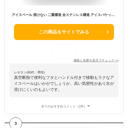
アイスペール 溶けない 二重構造 全ステンレス構造 アイスバケット ステンレス 氷入れ 真空断熱 ハンドルとフタ付 保冷用 2L 3L 大容量 プロ仕様 家庭用 業務用 送料無料
この商品をサイトでみる
価格と在庫を
楽天
でチェック
>>
レオタン(60代・男性)
真空断熱で便利なフタとハンドル付きで移動もラクなア
イスペールはいかがでしょうか。高い気密性があり氷が
溶けにくいのもよいです。
全てのおすすめコメント（2件）
3