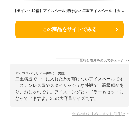
【ポイント10倍】アイスペール 溶けない 二重アイスペール 【大容量3.0リットル】ステンレス 日本製アイストング マドラー付セット
この商品をサイトでみる
価格と在庫を
楽天
でチェック
>>
アッマネバカリィー(60代・男性)
二重構造で、中に入れた氷が溶けないアイスペールです
。ステンレス製でスタイリッシュな外観で、高級感があ
り、おしゃれです。アイストングとマドラーもセットに
なっていますよ。3Lの大容量サイズです。
全てのおすすめコメント
(
1
件)
>