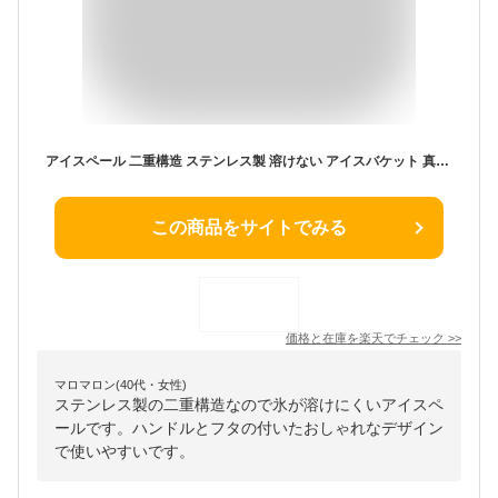
アイスペール 二重構造 ステンレス製 溶けない アイスバケット 真空断熱 サーモス アイスペール 氷入れ ハンドルとフタ付 シャンパン ボトル パーティー食器保冷用 大容量 2L 3L アイスバケツ 持ちやすい プロ仕様 家庭用 業務用 全3色
この商品をサイトでみる
価格と在庫を
楽天
でチェック
>>
マロマロン(40代・女性)
ステンレス製の二重構造なので氷が溶けにくいアイスペ
ールです。ハンドルとフタの付いたおしゃれなデザイン
で使いやすいです。