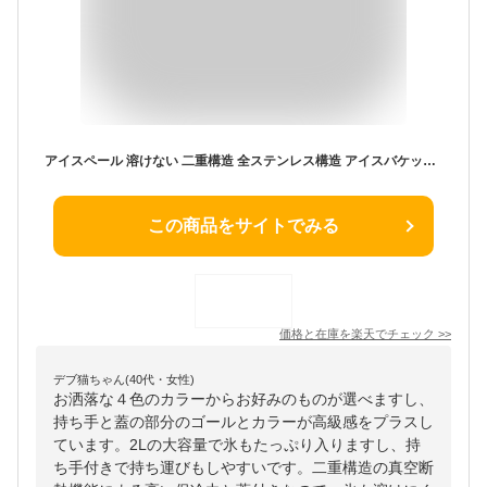
アイスペール 溶けない 二重構造 全ステンレス構造 アイスバケット ステンレス 氷入れ 真空断熱 ハンドルとフタ付 保冷用 2L 大容量 プロ仕様 家庭用 業務用
この商品をサイトでみる
価格と在庫を
楽天
でチェック
>>
デブ猫ちゃん(40代・女性)
お洒落な４色のカラーからお好みのものが選べますし、
持ち手と蓋の部分のゴールとカラーが高級感をプラスし
ています。2Lの大容量で氷もたっぷり入りますし、持
ち手付きで持ち運びもしやすいです。二重構造の真空断