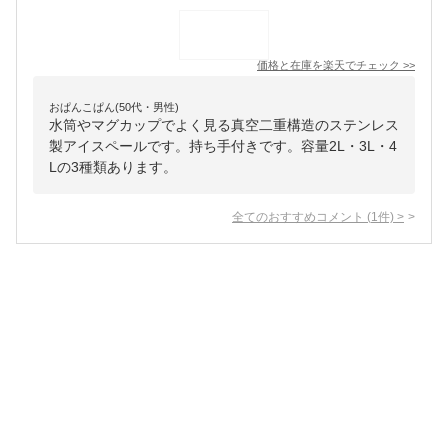
価格と在庫を
楽天
でチェック
>>
おぱんこぱん(50代・男性)
水筒やマグカップでよく見る真空二重構造のステンレス
製アイスペールです。持ち手付きです。容量2L・3L・4
Lの3種類あります。
全てのおすすめコメント
(
1
件)
>