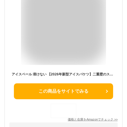
アイスペール 溶けない 【2026年新型アイスバケツ】二重壁のステンレス鋼のアイスペール 溶けない 氷入れ 真空断熱 アイスペール 保冷用 大容量 アイスバケツ 氷が溶けない アイストング スペーサー セット プロ仕様 家庭用 業務用(1L, A)
この商品をサイトでみる
価格と在庫を
Amazon
でチェック
>>