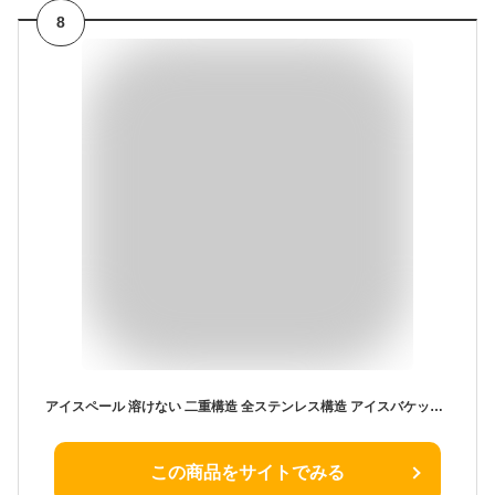
8
アイスペール 溶けない 二重構造 全ステンレス構造 アイスバケット ステンレス 氷入れ 真空断熱 ハンドルとフタ付 保冷用 2L 3L 大容量 プロ仕様 家庭用 業務用 トング付き【楽天1位！】
この商品をサイトでみる