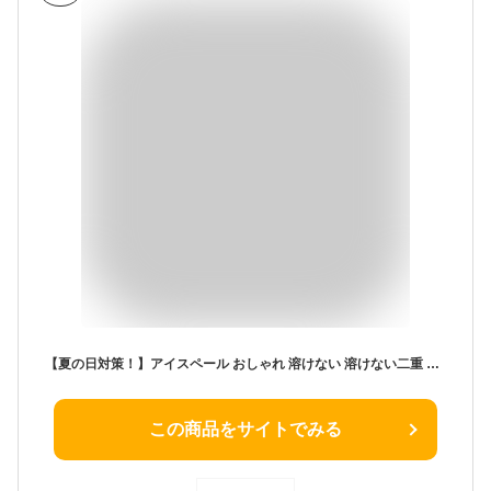
【夏の日対策！】アイスペール おしゃれ 溶けない 溶けない二重 ステンレス 高級 2L 3L 4Lアイスバケットステンレス おしゃれ 氷入れ 二重構造 蓋付き 持ちやすい ウイスキー ビールなど 保冷用 大容量 家庭用 業務用 アイススクープ 氷バケツ 酒 クーラー ポータブル
この商品をサイトでみる