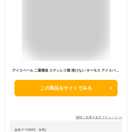
アイスペール 二重構造 ステンレス製 溶けない サーモス アイスバケット 氷入れ ハンドルとフタ付き 家庭用 真空断熱 大容量 円筒形 アイスバケツ 2L 3L シャンパン ボトル パーティー食器保冷用 業務用 バー用品 半円形 シルバー ゴールド
この商品をサイトでみる
価格と在庫を
楽天
でチェック
>>
金魚ママ(60代・女性)