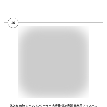
16
氷入れ 無地 シャンパンクーラー 大容量 保冷容器 業務用 アイスバケット 持ちやすい ステンレス アイスペール ワイン 溶けない 丈夫 ワインクーラー 1.6L 家庭 パーティー バー用 飲食店 軽量 クーラー 酒 晩酌 家飲み アイスバケット 居酒屋