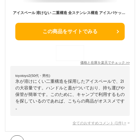
アイスペール 溶けない 二重構造 全ステンレス構造 アイスバケット ステンレス 氷入れ 真空断熱 ハンドルとフタ付 保冷用 2L 3L 大容量 プロ仕様 家庭用 業務用 トング付き
この商品をサイトでみる
価格と在庫を
楽天
でチェック
>>
toyotoyo2(50代・男性)
氷が溶けにくい二重構造を採用したアイスペールで、2l
の大容量です。ハンドルと蓋がついており、持ち運びや
保管が簡単です。このために、キャンプで利用するもの
を探しているのであれば、こちらの商品がオススメです
。
全てのおすすめコメント
(
1
件)
>