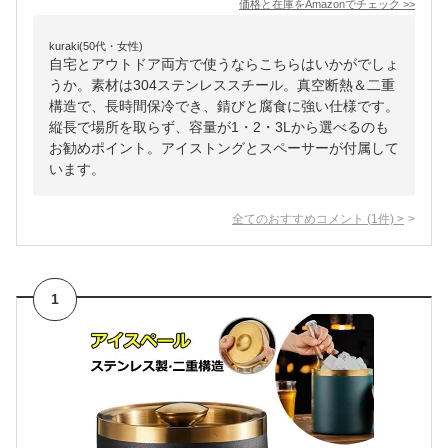
価格と在庫を
Amazon
でチェック
>>
kuraki(50代・女性)
自宅とアウトドア両方で使うならこちらはいかがでしょ
うか。素材は304ステンレススチール。真空断熱＆二重
構造で、長時間保冷でき、錆びと腐食に強い仕様です。
縦長で場所を取らず、容量が1・2・3Lから選べるのも
お勧めポイント。アイストングとスペーサーが付属して
います。
全てのおすすめコメント
(
1
件)
>
1