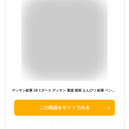
デッサン鉛筆 2B 1ダース デッサン 素描 描画 えんぴつ 鉛筆 ペンシル 図工 美術 アート 画材 文具 文房具 アーテック 120628
この商品をサイトでみる