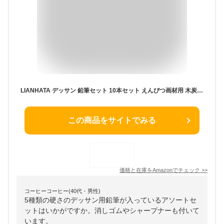
LIANHATA デッサン 鉛筆セット 10本セット えんぴつ画材用 木炭鉛筆 消しゴム ブレンディング スタンプ ドローイング 用 描画 シェーディング ブレンディング スケッチ用 金属ケース入り 学生、初心者およびプロのアーティスト向け画材用 (A)
この商品をサイトでみる
価格と在庫を
Amazon
でチェック
>>
コーヒーコーヒー(40代・男性)
5種類の硬さのデッサン用鉛筆が入っているアソートセ
ットはいかがですか。消しゴムやシャープナーも付いて
います。