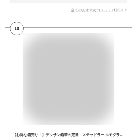
全てのおすすめコメント
(
1
件)
>
10
【お得な箱売り！】デッサン鉛筆の定番 ステッドラー ルモグラフ1箱（12本）10H〜F 製図用高級鉛筆