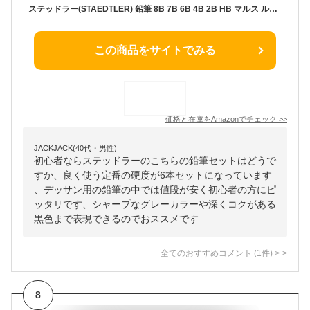
ステッドラー(STAEDTLER) 鉛筆 8B 7B 6B 4B 2B HB マルス ルモグラフ 筆記 デッサン 6硬度セット 100 G6
この商品をサイトでみる
価格と在庫を
Amazon
でチェック
>>
JACKJACK(40代・男性)
初心者ならステッドラーのこちらの鉛筆セットはどうで
すか、良く使う定番の硬度が6本セットになっています
、デッサン用の鉛筆の中では値段が安く初心者の方にピ
ッタリです、シャープなグレーカラーや深くコクがある
黒色まで表現できるのでおススメです
全てのおすすめコメント
(
1
件)
>
8