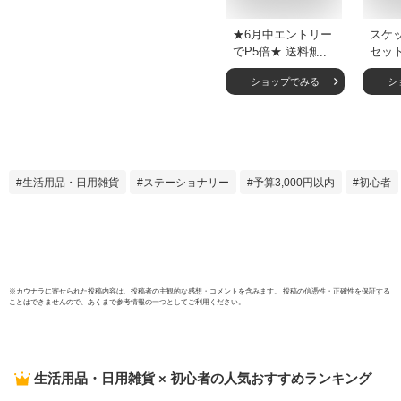
★6月中エントリー
スケッ
でP5倍★ 送料無料
セット
スケッチ セット 18
筆 4
ショップでみる
シ
点 KALOUR デッサ
様 -
ンセット スケッチ
ラフ
鉛筆 14本 5H-14B
画用 
練り消し 紙擦筆 鉛
ッサ
筆削り 鉛筆画 写実
画 イラスト 漫画 美
生活用品・日用雑貨
ステーショナリー
予算3,000円以内
初心者
術 絵画 セット 大人
子供 文房具 誕生日
ギフト プレゼント
画材セット デッサ
ン鉛筆 鉛筆
※
カウナラ
に寄せられた投稿内容は、投稿者の主観的な感想・コメントを含みます。 投稿の信憑性・正確性を保証する
ことはできませんので、あくまで参考情報の一つとしてご利用ください。
生活用品・日用雑貨 × 初心者
の人気おすすめランキング