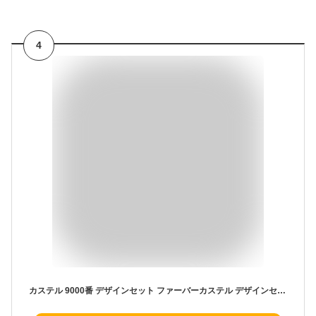
4
カステル 9000番 デザインセット ファーバーカステル デザインセット 119064 えんぴつ 2b 鉛筆 2b 2b鉛筆 鉛筆2b デッサン デッサン鉛筆 ファーバー カステル faber castell