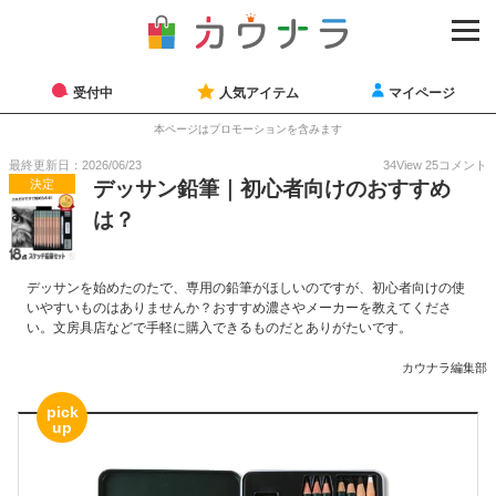
受付中
人気アイテム
マイページ
本ページはプロモーションを含みます
最終更新日：2026/06/23
34
View
25
コメント
決定
デッサン鉛筆｜初心者向けのおすすめ
は？
デッサンを始めたのたで、専用の鉛筆がほしいのですが、初心者向けの使
いやすいものはありませんか？おすすめ濃さやメーカーを教えてくださ
い。文房具店などで手軽に購入できるものだとありがたいです。
カウナラ編集部
pick
up