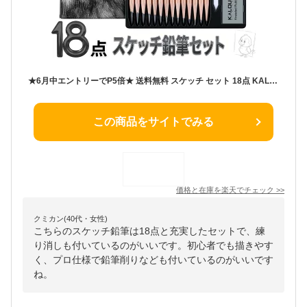
★6月中エントリーでP5倍★ 送料無料 スケッチ セット 18点 KALOUR デッサンセット スケッチ鉛筆 14本 5H-14B 練り消し 紙擦筆 鉛筆削り 鉛筆画 写実画 イラスト 漫画 美術 絵画 セット 大人 子供 文房具 誕生日 ギフト プレゼント 画材セット デッサン鉛筆 鉛筆
この商品をサイトでみる
価格と在庫を
楽天
でチェック
>>
クミカン(40代・女性)
こちらのスケッチ鉛筆は18点と充実したセットで、練
り消しも付いているのがいいです。初心者でも描きやす
く、プロ仕様で鉛筆削りなども付いているのがいいです
ね。