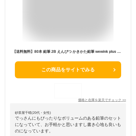
【送料無料】80本 鉛筆 2B えんぴつ かきかた鉛筆 wewink plus 天然木の素材 六角軸 スケッチ鉛筆 入園、入学、メモ、試験用 ペンシル デッサン鉛筆 文房具用品に
この商品をサイトでみる
価格と在庫を
楽天
でチェック
>>
砂茶屋千晴(20代・女性)
でっさんにもぴったりなボリュームのある鉛筆のセット
になっていて、お手軽かと思いますし書き心地も良いも
のになっています。