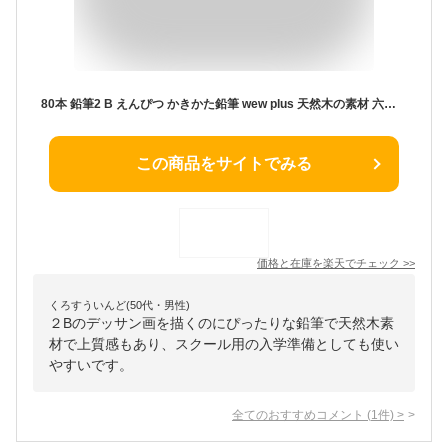
80本 鉛筆2 B えんぴつ かきかた鉛筆 wew plus 天然木の素材 六角軸 スケッチ鉛筆 入園、入学、メモ、試験用 ペンシル デッサン鉛筆
この商品をサイトでみる
価格と在庫を
楽天
でチェック
>>
くろすういんど(50代・男性)
２Bのデッサン画を描くのにぴったりな鉛筆で天然木素
材で上質感もあり、スクール用の入学準備としても使い
やすいです。
全てのおすすめコメント
(
1
件)
>