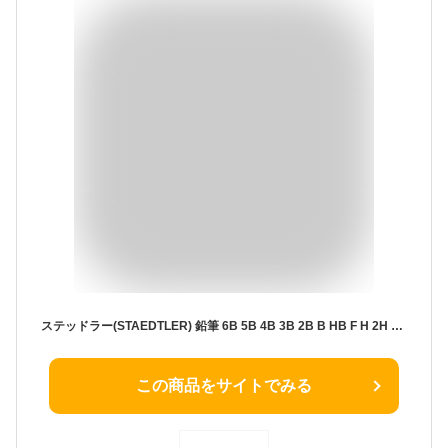
ステッドラー(STAEDTLER) 鉛筆 6B 5B 4B 3B 2B B HB F H 2H 3H 4H マルス ルモグラフ 筆記 デッサン 12硬度セット 100 G12
この商品をサイトでみる