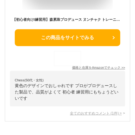
【初心者向け/練習用】森累珠プロデュース ヌンチャク トレーニング用/演武/カンフー/コスプレ (カラー：黄色)
この商品をサイトでみる
価格と在庫を
Amazon
でチェック
>>
Chess(50代・女性)
黄色のデザインでおしゃれです プロがプロデュースし
た製品で、品質がよくて 初心者 練習用にもちょうどい
いです
全てのおすすめコメント
(
1
件)
>