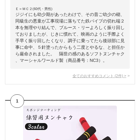
Ｅ＝ＭＣ２(60代・男性)
ジジイにも幼少期があったわけで、その昔ご幼少の砌、
同級生の悪童が工事現場に落ちてた鉄パイプの切れ端２
本を無理やり結んで、ブルース・リーよろしく振り回し
ておりましたが、じきに慣れて、映画のように手際よく
手早く振り回したくなり、調子に乗ってたら後頭部に見
事に命中、５針塗ったからもう二度とやるな、と担任か
ら厳命されました。 隔世の感のあるソフトヌンチャク
、マーシャルワールド製（商品番号：NC3）。
全てのおすすめコメント
(
2
件)
>
1