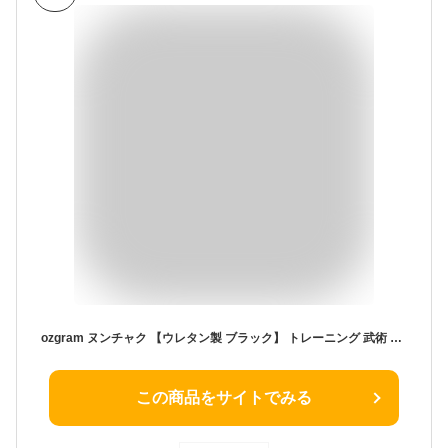
ozgram ヌンチャク 【ウレタン製 ブラック】 トレーニング 武術 カンフー 練習用 安全デザイン 痛くない ヌントレ ダイエット 軽量 ブルース・リー パフォーマンス 舞台道具
この商品をサイトでみる