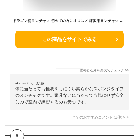
ドラゴン柄ヌンチャク 初めての方にオススメ 練習用ヌンチャク 鍛練身体 増強体質 ラバー スポンジタイプ フィットネス ダイエット等にも ヌンチャク
この商品をサイトでみる
価格と在庫を
楽天
でチェック
>>
akemi(60代・女性)
体に当たっても怪我をしにくい柔らかなスポンジタイプ
のヌンチャクです。家具などに当たっても気にせず安全
なので室内で練習するのも安心です。
全てのおすすめコメント
(
1
件)
>
8