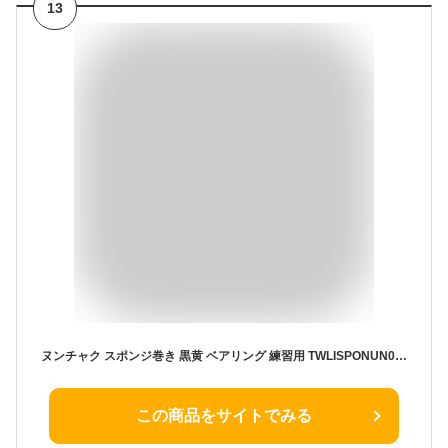
13
ヌンチャク スポンジ巻き 黒黄 ベアリング 練習用 TWLISPONUN02 護身 用品 グッズ 用具 セキュリティ 防犯 防護 警棒 スポーツ スポンジ ぬんちゃく 練習 おもちゃ 空手 39ショップ ポイント消化 スーパーセール
この商品をサイトでみる