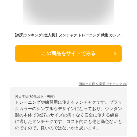
【楽天ランキング1位入賞】ヌンチャク トレーニング 武術 カンフー 練習用 安全デザイン 痛くない ヌントレ ダイエット 軽量 ブルース・リー パフォーマンス 舞台道具 (ウレタン製 ブラック)
この商品をサイトでみる
価格と在庫を
楽天
でチェック
>>
投人不知(80代以上・男性)
トレーニングや練習用に使えるヌンチャクです。ブラッ
クカラーのシンプルなデザインになっており、ウレタン
製の本体で3x27㎝サイズの痛くなく安全に使える練習
に適したヌンチャクです。コスト的にも他と遜色ないも
のですので、良いのではないかと思います。