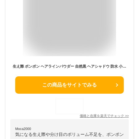
生え際 ポンポン ヘアラインパウダー 自然黒 ヘアシャドウ 防水 小顔メイク 白髪隠し 薄毛隠し 増毛パウダー 根元 分け目 円形脱毛症 カバー ヘアファンデーション クッション 韓国コスメ ウォータープルーフ 汗に強い 落ちにくい メンズ レディース 部分白髪染め
この商品をサイトでみる
価格と在庫を
楽天
でチェック
>>
Moca2000
気になる生え際や分け目のボリューム不足を、ポンポン