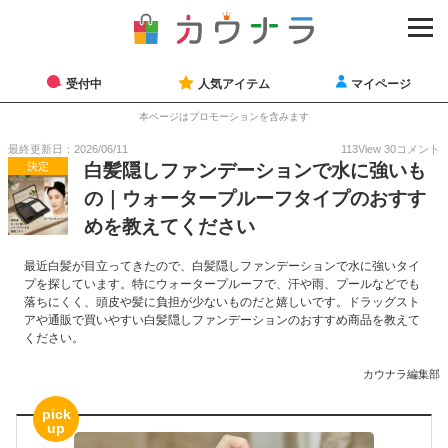
受付中
人気アイテム
マイページ
本ページはプロモーションを含みます
最終更新日：2026/06/11
113
View
30
コメント
決定
白髪隠しファンデーションで水に強いも
の｜ウォータープルーフタイプのおすす
めを教えてください
最近白髪が目立ってきたので、白髪隠しファンデーションで水に強いタイ
プを探しています。特にウォータープルーフで、汗や雨、プールなどでも
落ちにくく、頭皮や髪に負担が少ないものだと嬉しいです。ドラッグスト
アや通販で買いやすい白髪隠しファンデーションのおすすめ商品を教えて
ください。
カウナラ編集部
pick
up