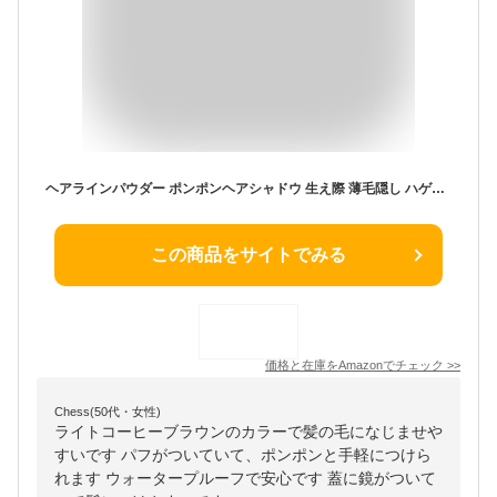
ヘアラインパウダー ポンポンヘアシャドウ 生え際 薄毛隠し ハゲ隠し 増毛ボリューム感アップ ヘアシャドウ小顔メイク 生え際 ウォータープルーフ 抜け毛 白髪隠し 頭皮 分け目 汗水に強い メンズ レディース (ライトコーヒー)
この商品をサイトでみる
価格と在庫を
Amazon
でチェック
>>
Chess(50代・女性)
ライトコーヒーブラウンのカラーで髪の毛になじませや
すいです パフがついていて、ポンポンと手軽につけら
れます ウォータープルーフで安心です 蓋に鏡がついて