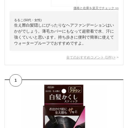
価格と在庫を
楽天
でチェック
>>
るるこ(50代・女性)
生え際白髪隠しにぴったりなヘアファンデーションはい
かがでしょう。薄毛カバーにもなって超密着で水、汗に
強くていいと思います。持ち歩きに便利で簡単に使えて
ウォータープルーフでおすすめですよ。
全てのおすすめコメント
(
1
件)
>
1