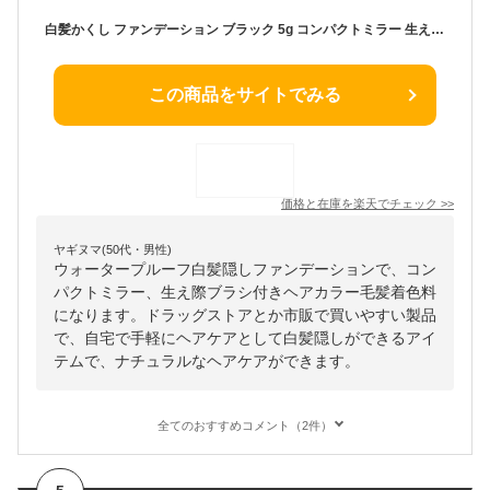
白髪かくし ファンデーション ブラック 5g コンパクトミラー 生え際ブラシ付 ヘアカラー 毛髪着色料 TKMI-009BK【メール便送料無料】TO-PLAN トプラン 白髪隠し ファンデーションタイプ ウォータープルーフ 白髪ぼかし 黒 広範囲 白髪 部分 生え際 東京企画
この商品をサイトでみる
価格と在庫を
楽天
でチェック
>>
ヤギヌマ(50代・男性)
ウォータープルーフ白髪隠しファンデーションで、コン
パクトミラー、生え際ブラシ付きヘアカラー毛髪着色料
になります。ドラッグストアとか市販で買いやすい製品
で、自宅で手軽にヘアケアとして白髪隠しができるアイ
テムで、ナチュラルなヘアケアができます。
全てのおすすめコメント（2件）