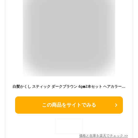
白髪かくし スティック ダークブラウン 4g◆2本セット ヘアカラー 毛髪着色料 TKMI-011DB【メール便送料無料】TO-PLAN トプラン ウォータープルーフ 速乾性 白髪ぼかし スティックパフ ファンデーション 白髪隠し 白髪 部分 部分染め ポンポン 茶 生え際 東京企画
この商品をサイトでみる
価格と在庫を
楽天
でチェック
>>