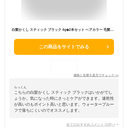
白髪かくし スティック ブラック 4g◆2本セット ヘアカラー 毛髪着色料 TKMI-011BK【メール便送料無料】TO-PLAN トプラン ウォータープルーフ 速乾性 白髪ぼかし スティックパフ ファンデーション 白髪隠し 白髪 部分 部分染め ポンポン 黒 生え際 東京企画
この商品をサイトでみる
価格と在庫を
楽天
でチェック
>>
らっくん
こちらの白髪かくし スティック ブラックはいかがでし
ょうか。気になった時にさっとケアができます。速乾性
が高いのもポイント高いと思います。ウォータープルー
フで落ちにくいのでオススメします。
全てのおすすめコメント
(
1
件)
>