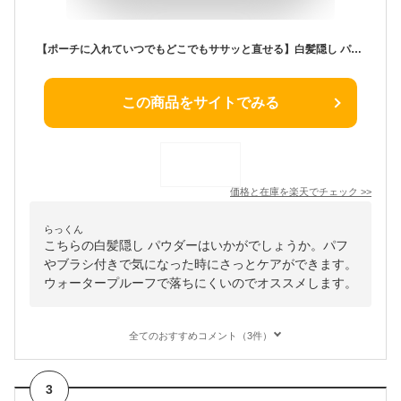
【ポーチに入れていつでもどこでもササッと直せる】白髪隠し パウダー 生え際 薄毛カバー ヘアファンデーション 韓国コスメ 白髪カバー 密着 水に強い 汗に強い 分け目 頭皮 ケア ヘアシャドウ ボリューム ヘアティント スカルプ 頭頂部 産後 ウォータープルーフ 薄毛
この商品をサイトでみる
価格と在庫を
楽天
でチェック
>>
らっくん
こちらの白髪隠し パウダーはいかがでしょうか。パフ
やブラシ付きで気になった時にさっとケアができます。
ウォータープルーフで落ちにくいのでオススメします。
全てのおすすめコメント（3件）
3