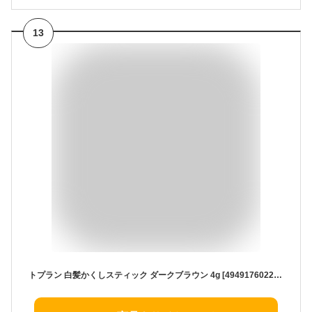
13
トプラン 白髪かくしスティック ダークブラウン 4g [4949176022644] ウォータープルーフ 白髪用 毛髪着色料 白髪カバー