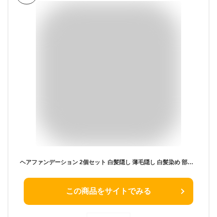
ヘアファンデーション 2個セット 白髪隠し 薄毛隠し 白髪染め 部分染め ヘアラインパウダー パフ付き 防汗 防水 落ちにくい 生え際 頭皮用 ボリュームアップ ヘアケア ヘアカバー 男女兼用 使用簡単 送料無料
この商品をサイトでみる