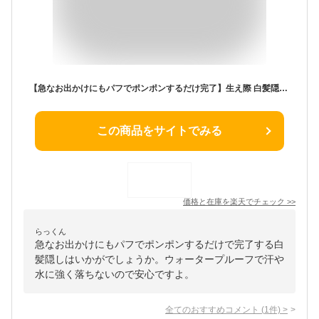
【急なお出かけにもパフでポンポンするだけ完了】生え際 白髪隠し 薄毛カバー ヘアパウダー ヘアファンデーション 白髪カバー 密着 水に強い 汗に強い 分け目 頭皮 対策 手軽 簡単 ヘアシャドウ ボリューム ヘアティント スカルプ 頭頂部 抜け毛 ウォータープルーフ 薄毛
この商品をサイトでみる
価格と在庫を
楽天
でチェック
>>
らっくん
急なお出かけにもパフでポンポンするだけで完了する白
髪隠しはいかがでしょうか。ウォータープルーフで汗や
水に強く落ちないので安心ですよ。
全てのおすすめコメント
(
1
件)
>