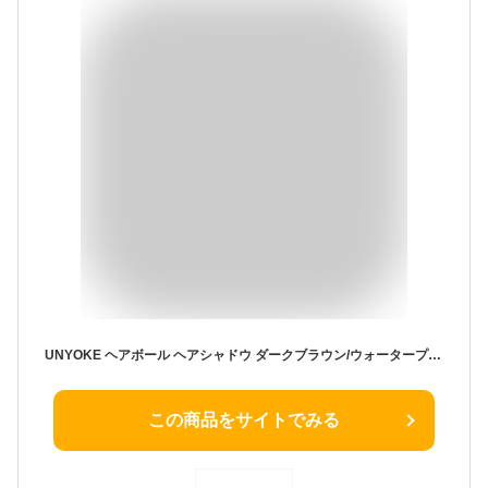
UNYOKE ヘアボール ヘアシャドウ ダークブラウン/ウォータープルーフ/小顔メイク/生え際・薄毛/生え際パウダー 1個(×1)ー1# ダークブラウン
この商品をサイトでみる