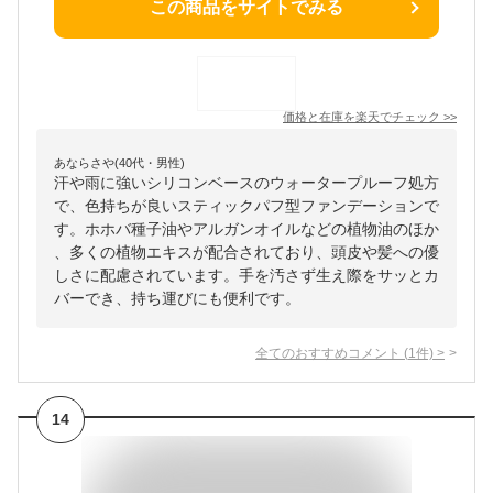
この商品をサイトでみる
価格と在庫を
楽天
でチェック
>>
あならさや(40代・男性)
汗や雨に強いシリコンベースのウォータープルーフ処方
で、色持ちが良いスティックパフ型ファンデーションで
す。ホホバ種子油やアルガンオイルなどの植物油のほか
、多くの植物エキスが配合されており、頭皮や髪への優
しさに配慮されています。手を汚さず生え際をサッとカ
バーでき、持ち運びにも便利です。
全てのおすすめコメント
(
1
件)
>
14