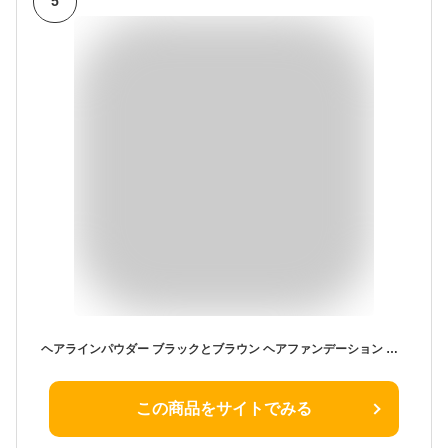
5
ヘアラインパウダー ブラックとブラウン ヘアファンデーション 薄毛隠し 白髪隠し 男女兼用 ウォータープルーフ 頭皮に優しい 天然成分 抜け毛カバー 生え際 つむじ 頭頂部 分け目 ナチュラル 長時間持続 ポンポン付き 01# ダークブラウン
この商品をサイトでみる