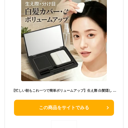
【忙しい朝もこれ一つで簡単ボリュームアップ】生え際 白髪隠し ヘアファンデーション 薄毛カバー パウダー 韓国コスメ 白髪カバー 超密着 水に強い 汗に強い 分け目 頭皮 ヘアシャドウ レディース ポンポン ヘアティント スカルプ 頭頂部 産後 抜け毛 ウォータープルーフ
この商品をサイトでみる