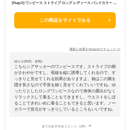
[Hug.U] ワンピース ストライプ ロング レディース バンドカラー 半袖 二の腕カバー シアサッカー ウエストマーク フレアワンピース フレア[ベージュ×ホワイトストライプ] d459BG
この商品をサイトでみる
価格と在庫を
Amazon
でチェック
>>
ゆらり(50代・女性)
こちらシアサッカーのワンピースです。ストライプの柄
がさわやかですし、視線を縦に誘導してくれるので、す
っきりと見せてくれる効果がありますよ。袖は二の腕を
隠す長さなので手首を細く見せてくれていいですね。ゆ
ったりとしたロングワンピースなので身体の露出がなく
リラックスして着ることもできますし、ウエストをしぼ
ることできれいめに着ることもできると思います。ノー
カラーで首元がすっきりしているところもいいですね。
全てのおすすめコメント（2件）