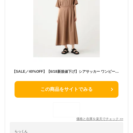
【SALE／40%OFF】【6/18新規値下げ】シアサッカー ワンピース 26SS 旅行 リゾート 洗える ウォッシャブル ドライタッチ 快適 さらさら イージーケア BEAMS HEART WOMEN ビームス ハート ワンピース・ドレス ワンピース ベージュ グリ【RBA_E】【送料無料】[Rakuten Fashion]
この商品をサイトでみる
価格と在庫を
楽天
でチェック
>>
らっくん