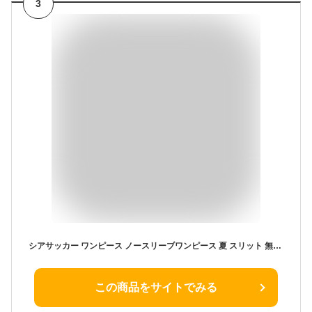
3
シアサッカー ワンピース ノースリーブワンピース 夏 スリット 無地 マキシワンピース ワンピ ワンピース 袖なし マキシ丈 ロング丈 大きいサイズ 体型カバー ゆったり カジュアル リラックス 大人 春夏 着瘦せ涼しげ 凹凸感
この商品をサイトでみる