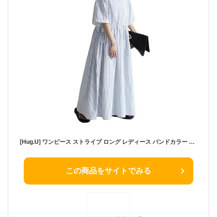
[Hug.U] ワンピース ストライプ ロング レディース バンドカラー 半袖 二の腕カバー シアサッカー ウエストマーク フレアワンピース フレア[ベージュ×ホワイトストライプ] d459BG
この商品をサイトでみる