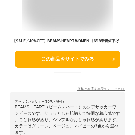
【SALE／40%OFF】BEAMS HEART WOMEN 【6/18新規値下げ】シアサッカー ワンピース 26SS 旅行 リゾート 洗える ウォッシャブル ドライタッチ 快適 さらさら イージーケア ビームス ハート ワンピース・ドレス ワンピース グリーン ベージュ ネイビー【送料無料】
この商品をサイトでみる
価格と在庫を
楽天
でチェック
>>
アッマネバカリィー(60代・男性)
BEAMS HEART（ビームスハート）のシアサッカーワ
ンピースです。サラッとした肌触りで快適な着心地です
。こなれ感があり、シンプルなおしゃれ感があります。
カラーはグリーン、ベージュ、ネイビーの3色から選べ
ます。