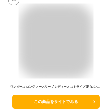
ワンピース ロング ノースリーブ レディース ストライプ 夏 [ロングワンピース マキシ丈 シアサッカー ティアード サッカー生地 ワンピ ラウンドネック ガーリー 春 秋 楽ちん 上品 Aライン ゆったり ゆるっと カジュアル ママ 大人 可愛い コーデ]
この商品をサイトでみる