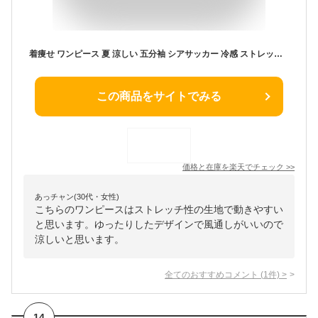
着痩せ ワンピース 夏 涼しい 五分袖 シアサッカー 冷感 ストレッチ 細見え ロング｜甘くない大人ワンピ 選べる5色 パティ Souple スプル 【メール便50】
この商品をサイトでみる
価格と在庫を
楽天
でチェック
>>
あっチャン(30代・女性)
こちらのワンピースはストレッチ性の生地で動きやすい
と思います。ゆったりしたデザインで風通しがいいので
涼しいと思います。
全てのおすすめコメント
(
1
件)
>
14