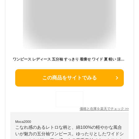
ワンピース レディース 五分袖 すっきり 着痩せ ワイド 夏 軽い 涼しい 重ね着 かっこいい 紫外線対策 綿100 コットン 2WAY 薄手 レトロ 柄 大人 カジュアル パティ BLUETO ブルート 【メール便50】
この商品をサイトでみる
価格と在庫を
楽天
でチェック
>>
Moca2000
こなれ感のあるレトロな柄と、綿100%の軽やかな風合
いが魅力の五分袖ワンピース。ゆったりとしたワイドシ