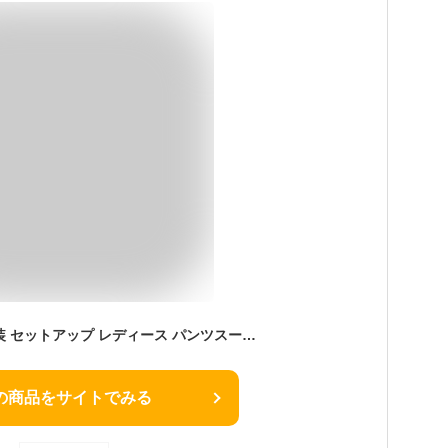
k-pop衣装 ダンス衣装 セットアップ レディース パンツスーツ 大人 白 ダンススーツ ヒップホップ ジャズダンス 衣装 3点セット HIPHOP ジャケット パンツ オーパーサイズ 長袖 卒業式 写真撮影 (白,フリーサイズ)
の商品をサイトでみる