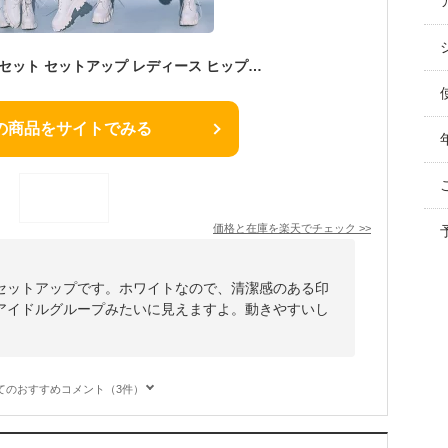
ダンス衣装 大人 上下セット セットアップ レディース ヒップホップ ダンス 衣装 ジャズダンス 社交ダンス DS クラブ 韓国 ダンス 衣装 演出服 派手 ダンスウェア ファッション おしゃれ hiphop 団体服 練習着 舞台用 ダンス ダンスウェア セクシー ホワイト 白 送料無料
の商品をサイトでみる
価格と在庫を
楽天
でチェック
>>
セットアップです。ホワイトなので、清潔感のある印
アイドルグループみたいに見えますよ。動きやすいし
。
てのおすすめコメント（3件）