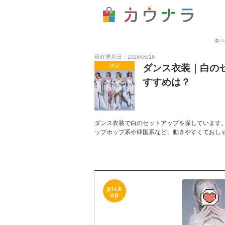
本ペ
最終更新日：2026/06/16
決定
ダンス衣装｜白の
すすめは？
ダンス衣装で白のセットアップを探しています
ップホップ系や韓国系など、動きやすくておし
pick
up