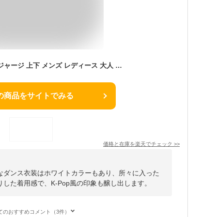
ウィンドブレーカー ジャージ 上下 メンズ レディース 大人 キッズ キッズダンス衣装 ヒップホップダンス衣装 セットアップ トップス パンツ K-POP 韓国 白 黒 赤 紫 黄色 オレンジ 青 黄緑 蛍光 ピンク 9色
の商品をサイトでみる
価格と在庫を
楽天
でチェック
>>
なダンス衣装はホワイトカラーもあり、所々に入った
した着用感で、K-Pop風の印象も醸し出します。
てのおすすめコメント（3件）