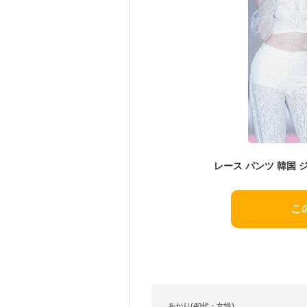
こ
あかり(40代・女性)