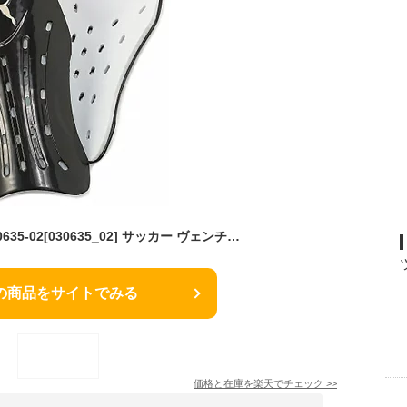
【PUMA】プーマ 030635-02[030635_02] サッカー ヴェンチレーション シンガード IND【プーマ ブラック×プーマ ホワイト】[サッカーシンガード/すね当て/ジュニア対応/軽量プロテクター/衝撃吸収/練習用/試合用/ストラップ無し/フィット設計]【RCP】
の商品をサイトでみる
価格と在庫を
楽天
でチェック
>>