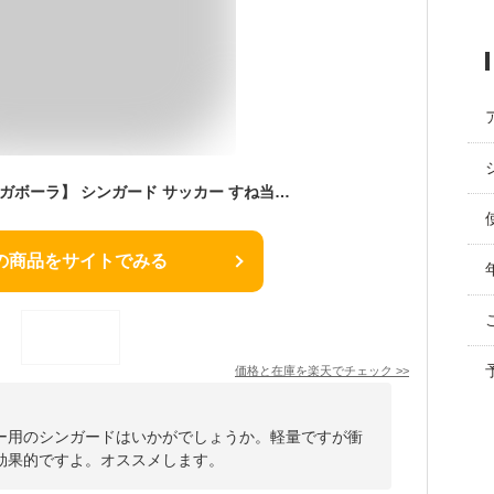
【JOGARBOLA ジョガボーラ】 シンガード サッカー すね当て すねあて jbk-095 黒 子供 ジュニア 大人 すね当てサッカー すね当て止め レガース 脛当て 脛あて サッカー用品 フットサル フットサル用品 愛媛FC EHIME ブラック
の商品をサイトでみる
価格と在庫を
楽天
でチェック
>>
ー用のシンガードはいかがでしょうか。軽量ですが衝
効果的ですよ。オススメします。