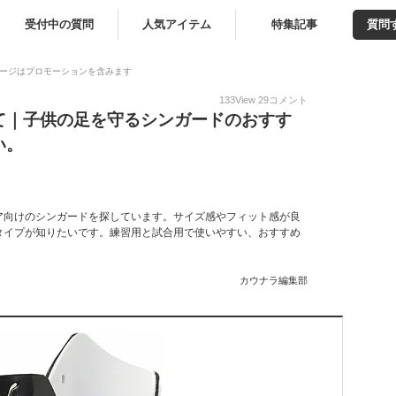
受付中の質問
人気アイテム
特集記事
質問
ージはプロモーションを含みます
133
View
29
コメント
て｜子供の足を守るシンガードのおすす
い。
ア向けのシンガードを探しています。サイズ感やフィット感が良
タイプが知りたいです。練習用と試合用で使いやすい、おすすめ
カウナラ編集部