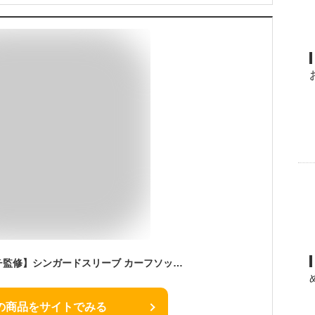
【プロサッカーコーチ監修】シンガードスリーブ カーフソックス サッカー すねあて キッズ レガース ジュニア シンガード スリーブ ポケット メンズ すね当て ズレ防止 フットサル ストレッチ すね当て止め カバー ズレを防止 ストレッチ
の商品をサイトでみる