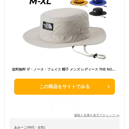
送料無料 ザ・ノース・フェイス 帽子 メンズ レディース THE NORTH FACE ホライズンハット｜ユニセックス ハット帽 あご紐付き ぼうし 通気性 日よけ 日差し対策 UVケア 紫外線カット アウトドア アクセサリー 登山 トレッキング キャンプ フェス ブランド アパレル/NN42531
この商品をサイトでみる
価格と在庫を
楽天
でチェック
>>
あみーご(40代・女性)