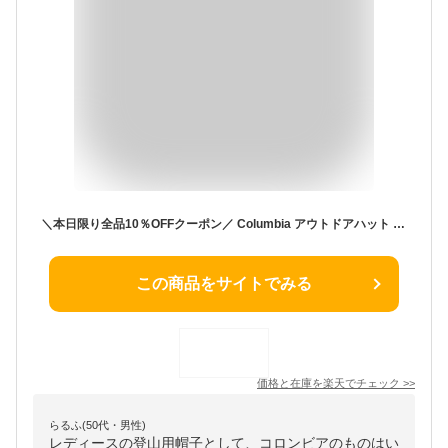
＼本日限り全品10％OFFクーポン／ Columbia アウトドアハット メンズ 撥水 帽子 UVカット レディース ストレッチ ツイル アドベンチャーハット 吸湿速乾 軽量 通気性抜群 あご紐付き帽子 キャンプ 釣り 登山 フェス ブーニーハット 釣り キャンプ タウンユース 男女兼用
この商品をサイトでみる
価格と在庫を
楽天
でチェック
>>
らるふ(50代・男性)
レディースの登山用帽子として、コロンビアのものはい