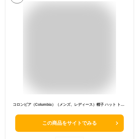
コロンビア（Columbia）（メンズ、レディース）帽子 ハット トレッキング 登山 イエロードック マウンテンブーニー PU5700
この商品をサイトでみる