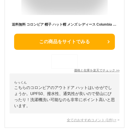
送料無料 コロンビア 帽子 ハット帽 メンズ レディース Columbia イエロードックマウンテンブーニー アウトドアウェア アクセサリー はっ水 紫外線対策 UPF50 ユニセックス 洗濯機洗い可 男女兼用 大きいサイズ 登山 ハイキング キャンプ ブランド アパレル/PU5700
この商品をサイトでみる
価格と在庫を
楽天
でチェック
>>
らっくん
こちらのコロンビアのアウトドア ハットはいかがでし
ょうか。UPF50、撥水性、通気性が良いので登山にぴ
ったり！洗濯機洗い可能なのも非常にポイント高いと思
います。
全てのおすすめコメント
(
1
件)
>