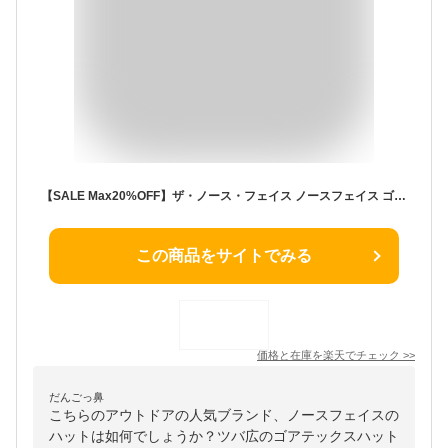
【SALE Max20%OFF】ザ・ノース・フェイス ノースフェイス ゴアテックスハット THE NORTH FACE GORE-TEX Hat メンズ レディース ユニセックス NN42501 つば広 紫外線対策 UVカット 帽子 男女兼用 普段使い 防水透湿 梅雨 トレッキング 登山 フェス 旅行 キャンプ アウトドア
この商品をサイトでみる
価格と在庫を
楽天
でチェック
>>
だんごっ鼻
こちらのアウトドアの人気ブランド、ノースフェイスの
ハットは如何でしょうか？ツバ広のゴアテックスハット