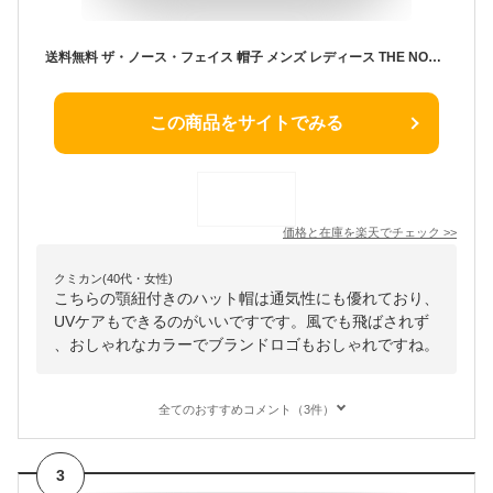
送料無料 ザ・ノース・フェイス 帽子 メンズ レディース THE NORTH FACE ホライズンハット｜ユニセックス ハット帽 あご紐付き ぼうし 通気性 日よけ 日差し対策 UVケア 紫外線カット アウトドア アクセサリー 登山 トレッキング キャンプ フェス ブランド アパレル/NN42531
この商品をサイトでみる
価格と在庫を
楽天
でチェック
>>
クミカン(40代・女性)
こちらの顎紐付きのハット帽は通気性にも優れており、
UVケアもできるのがいいですです。風でも飛ばされず
、おしゃれなカラーでブランドロゴもおしゃれですね。
全てのおすすめコメント（3件）
3