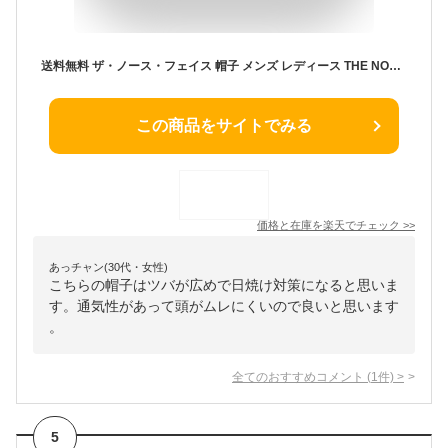
送料無料 ザ・ノース・フェイス 帽子 メンズ レディース THE NORTH FACE ブリマーハット ユニセックス UVカット メッシュ あご紐 ナイロン アウトドアウェア アクセサリー 登山 トレッキング ハイク キャンプ 男女兼用 ぼうし ブランド アパレル/NN02339
この商品をサイトでみる
価格と在庫を
楽天
でチェック
>>
あっチャン(30代・女性)
こちらの帽子はツバが広めで日焼け対策になると思いま
す。通気性があって頭がムレにくいので良いと思います
。
全てのおすすめコメント
(
1
件)
>
5