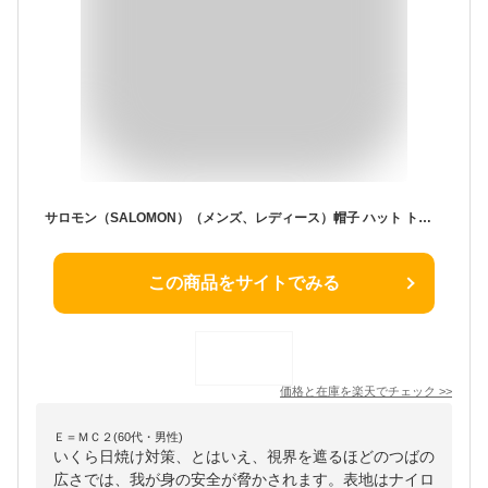
サロモン（SALOMON）（メンズ、レディース）帽子 ハット トレッキング 登山 MOUNTAIN LC2237
この商品をサイトでみる
価格と在庫を
楽天
でチェック
>>
Ｅ＝ＭＣ２(60代・男性)
いくら日焼け対策、とはいえ、視界を遮るほどのつばの
広さでは、我が身の安全が脅かされます。表地はナイロ