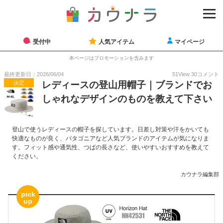
受付中
人気アイテム
マイページ
本ページはプロモーションを含みます
最終更新日：2026/06/04
51
View
30
コメント
決定
レディースの登山用帽子｜ブランドでお
しゃれなデザインのものを教えて下さい
登山で使うレディースの帽子を探しています。日差し対策や汗をかいても
快適なものが良く、パタゴニアなど人気ブランドのアイテムが気になりま
す。フィット感や通気性、つばの長さなど、使いやすいおすすめを教えて
ください。
カウナラ編集部
pick
up