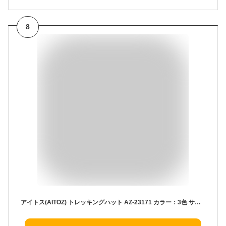
8
アイトス(AITOZ) トレッキングハット AZ-23171 カラー：3色 サイズ：F(フリー) 帽子・防水・UVカット・アウトドア・フェス・キャンプ・釣り