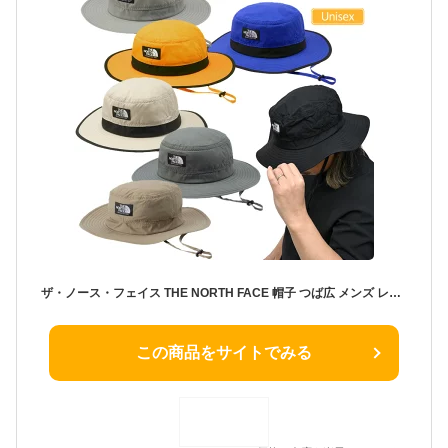
ザ・ノース・フェイス THE NORTH FACE 帽子 つば広 メンズ レディース ホライズンハット Horizon Hat NN42531 2026SS 2604wann[M便 1/1]
この商品をサイトでみる