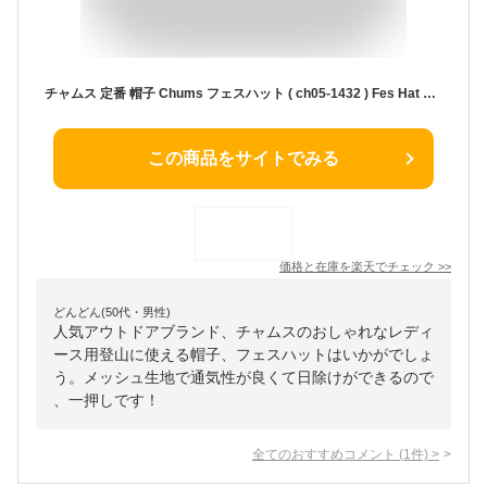
チャムス 定番 帽子 Chums フェスハット ( ch05-1432 ) Fes Hat メンズ レディース ユニセックス アウトドア UVカット 日除け メッシュ生地 あご紐付き コットン ナイロン CHUMSロゴ刺繍 チロリアンテープ キャンプ 海 川遊び 登山 ハイキング フェス ライブ 送料込み 2026年
この商品をサイトでみる
価格と在庫を
楽天
でチェック
>>
どんどん(50代・男性)
人気アウトドアブランド、チャムスのおしゃれなレディ
ース用登山に使える帽子、フェスハットはいかがでしょ
う。メッシュ生地で通気性が良くて日除けができるので
、一押しです！
全てのおすすめコメント
(
1
件)
>