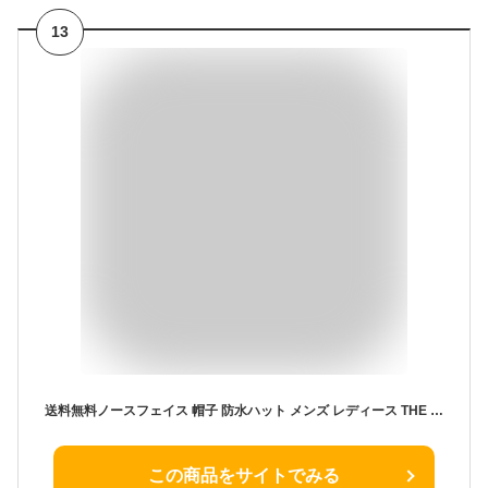
13
送料無料ノースフェイス 帽子 防水ハット メンズ レディース THE NORTH FACE ゴアテックスハット GORE-TEX トレッキング用 登山 キャンプ 野外フェス ユニセックス アウトドアウェア アクセサリー ぼうし ブランド アパレル/NN02304
この商品をサイトでみる