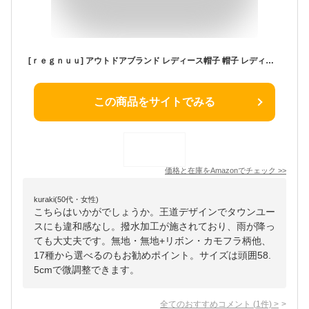
[ｒｅｇｎｕｕ] アウトドアブランド レディース帽子 帽子 レディース UV 折りたたみ アドベンチャーハット サファリハット 撥水 メンズ ツバ広 登山 海 プール 晴雨兼用 春 夏 春夏 夏用 キャンプ ファッション アウトドア 釣り 山登り 登山 (ワンサイズ, チロリアン-ブルー(10563))
この商品をサイトでみる
価格と在庫を
Amazon
でチェック
>>
kuraki(50代・女性)
こちらはいかがでしょうか。王道デザインでタウンユー
スにも違和感なし。撥水加工が施されており、雨が降っ
ても大丈夫です。無地・無地+リボン・カモフラ柄他、
17種から選べるのもお勧めポイント。サイズは頭囲58.
5cmで微調整できます。
全てのおすすめコメント
(
1
件)
>