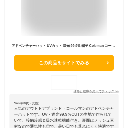
アドベンチャーハット UVカット 遮光 99.9% 帽子 Coleman コールマン サファリハット メンズ レディース 58cm 大きめ 紫外線 熱中症 対策 接触冷感 吸汗速乾 撥水 メッシュ 通気性 日よけ 首ガード付き 取り外し可能 あご紐付き アウトドア キャンプ フェス 釣り 登山 夏用
この商品をサイトでみる
価格と在庫を
楽天
でチェック
>>
Silvia(60代・女性)
人気のアウトドアブランド・コールマンのアドベンチャ
ーハットです。UV・遮光99.9％CUTの生地で作られて
いて、接触冷感＆吸水速乾機能付き。裏面はメッシュ素
材なので通気性も◎で、暑い日でも蒸れにくく快適です