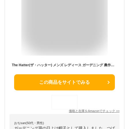
The Hatter(ザ・ハッター) メンズ レディース ガーデニング 農作業 帽子 リバーシブルフード 日よけ 日よけ帽子 おしゃれ ハット UVカット 紫外線 つば広 春 夏 秋 折りたたみ かわいい (フリー, 【K-4】 アイボリーピンク × ブラックチェック)
この商品をサイトでみる
価格と在庫を
Amazon
でチェック
>>
おぢsan(50代・男性)
ガーデニング用の日よけ帽子として購入しました。つば