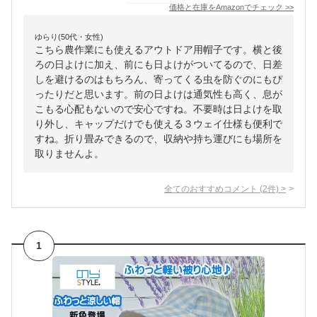
価格と在庫を
Amazon
でチェック
>>
ゆらり(50代・女性)
こちら農作業にも使えるアウトドア用帽子です。横と後
ろの日よけに加え、前にも日よけがついてるので、日差
しを避けるのはもちろん、寄ってくる虫を防ぐのにもぴ
ったりだと思います。前の日よけは通気性も高く、息が
こもる心配もないので安心ですね。不要時は日よけを取
り外し、キャップだけでも使える３ウェイ仕様も便利で
すね。折り畳みできるので、収納や持ち運びにも場所を
取りませんよ。
全てのおすすめコメント
(
2
件)
>
1