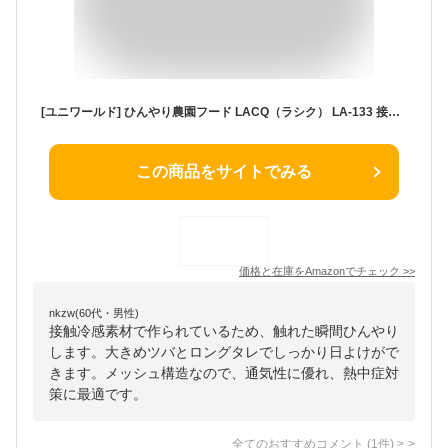
[ユニワールド] ひんやり農園フード LACQ（ラシク） LA-133 接触冷感 UVカット フリーサイズ 農作業 帽子
この商品をサイトでみる
価格と在庫を
Amazon
でチェック
>>
nkzw(60代・男性)
接触冷感素材で作られているため、触れた瞬間ひんやり
します。大きめツバとロングタレでしっかり日よけがで
きます。メッシュ構造なので、通気性に優れ、熱中症対
策に最適です。
全てのおすすめコメント
(
1
件)
>