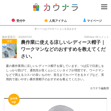
受付中
人気アイテム
マイページ
本ページはプロモーションを含みます
最終更新日：2026/07/23
508
View
49
コメント
決定
農作業に使える涼しいレディース帽子｜
ワークマンなどのおすすめを教えてくだ
さい。
夏の農作業用に涼しいレディース帽子を探しています。つば広で日差しを
しっかり防げて、通気性が良くムレにくいタイプが理想です。ワークマン
などで買えるコスパの良いものや、首元までカバーできるタイプなど、実
用的で使いやすい農作業帽子のおすすめを教えてください。
カウナラ編集部
pick
up