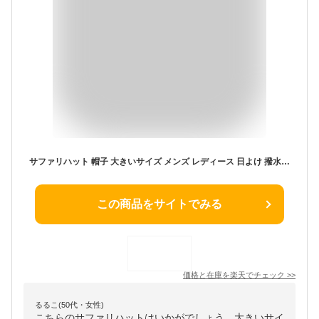
サファリハット 帽子 大きいサイズ メンズ レディース 日よけ 撥水 UVカット 紫外線対策 顎紐付き 農作業 つば広 折りたたみ 涼しい 日焼け防止 グレー カーキ 迷彩 グリーン 緑 春 夏 秋 冬 畑仕事 庭仕事
この商品をサイトでみる
価格と在庫を
楽天
でチェック
>>
るるこ(50代・女性)
こちらのサファリハットはいかがでしょう。大きいサイ