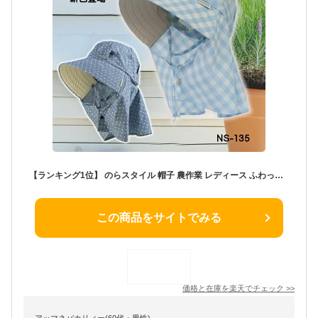
【ランキング1位】 のらスタイル 帽子 農作業 レディース ふわっと涼しい帽 NS135 軽量 ガーデニング ガーデニングフード 家庭菜園 農家 果樹園
この商品をサイトでみる
価格と在庫を
楽天
でチェック
>>