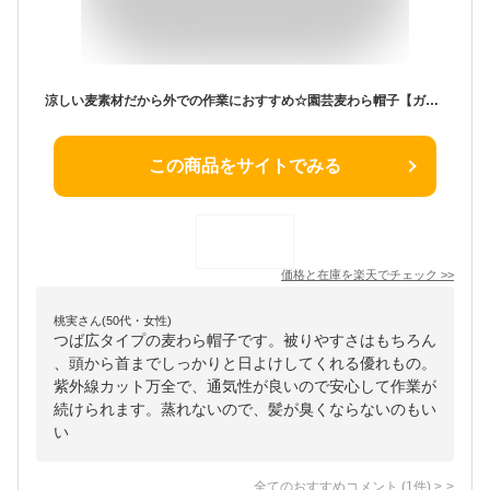
涼しい麦素材だから外での作業におすすめ☆園芸麦わら帽子【ガーデニング 帽子 農作業 UV カット 日よけ レディース 女性 婦人 ハット つば広 おしゃれ 夏 春 首 ガード 母の日】
この商品をサイトでみる
価格と在庫を
楽天
でチェック
>>
桃実さん(50代・女性)
つば広タイプの麦わら帽子です。被りやすさはもちろん
、頭から首までしっかりと日よけしてくれる優れもの。
紫外線カット万全で、通気性が良いので安心して作業が
続けられます。蒸れないので、髪が臭くならないのもい
い
全てのおすすめコメント
(
1
件)
>