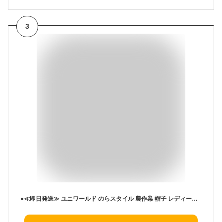
3
●≪即日発送≫ ユニワールド のらスタイル 農作業 帽子 レディース 【 NS-135 】 ふわっと涼しい帽全2柄 フリーサイズ 通気性 ≪ネコポスの場合1枚まで可≫[328032]