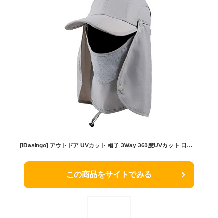
[iBasingo] アウトドア UVカット 帽子 3Way 360度UVカット 日除け 折りたたみ可能 紫外線対策 花粉対策 取り外し可能 フェイスカバー スポーツ 登山 農作業 ガーデニング キャップ ランニング 釣り メンズレディース兼用 ライトグレー BVH19
この商品をサイトでみる