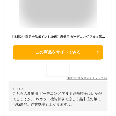
【本日24h限定全品ポイント10倍】農業用 ガーデニング アルミ遮熱帽子 日よけ UVカット 春夏 レディース メンズ FREEサイズ 農作業 田植え 農業 帽子 遮熱 uv つば広ハット 紫外線対策グッズ 暑さ対策 日除け 紫外線 uv対策 炎天下 屋外作業 アルミ素材 涼しい
この商品をサイトでみる
価格と在庫を
楽天
でチェック
>>
らっくん
こちらの農業用 ガーデニング アルミ遮熱帽子はいかが
でしょうか。UVカット機能付きで涼しく熱中症対策に
も効果的。作業効率も上がりますよ。