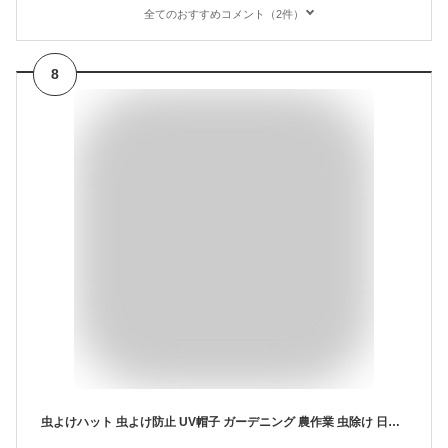
全てのおすすめコメント（2件）
8
虫よけハット 虫よけ防止 UV帽子 ガーデニング 農作業 虫除け 日よけ メッシュ付 クールマックス虫除けハット ツバ広 虫よけ 日焼け防止 登山 虫の侵入を防ぐ ハチよけ 蚊避け 顔 ネット 蜂除け 通気性 母の日 頭囲55〜58cm コジット