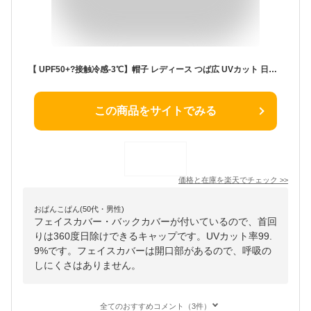
【 UPF50+?接触冷感-3℃】帽子 レディース つば広 UVカット 日焼け 紫外線カット ハット キャンプ トレッキング ゴルフ ランニング サンバイザー 帽子 農作業 おばあちゃん 涼しい 日よけ 日焼け止め 紫外線 花粉 対策 虫除け
この商品をサイトでみる
価格と在庫を
楽天
でチェック
>>
おぱんこぱん(50代・男性)
フェイスカバー・バックカバーが付いているので、首回
りは360度日除けできるキャップです。UVカット率99.
9%です。フェイスカバーは開口部があるので、呼吸の
しにくさはありません。
全てのおすすめコメント（3件）