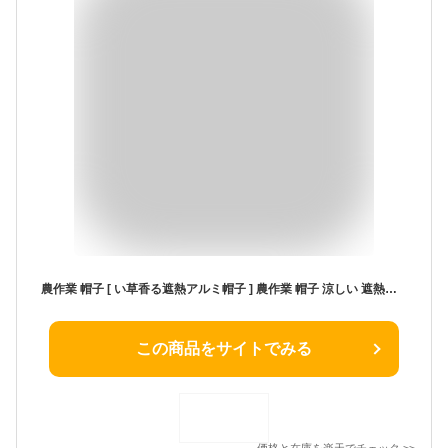
農作業 帽子 [ い草香る遮熱アルミ帽子 ] 農作業 帽子 涼しい 遮熱帽子 遮熱 帽子 農作業 帽子 アルミ最大−26℃の遮熱アルミ帽子 涼感アルミ帽子 遮熱帽子 猛暑対策 アルミ帽子 農作業用 遮熱 アルミ帽子 ガーデニング 熱中症対策 UV99.9％カット 涼しい帽子 ツバ帽子 夏用
この商品をサイトでみる