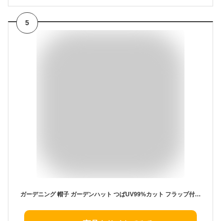
5
ガーデニング 帽子 ガーデンハット つばUV99%カット フラップ付き 日焼け防止 熱中症対策 紫外線対策 農作業 農業 日よけ帽子 涼しい メッシュ つば広 レディース UVカット UPF50+ 園芸 自転車 洗える おしゃれ かわいい 首 カバー コットン 母の日 ギフト プレゼント 夏