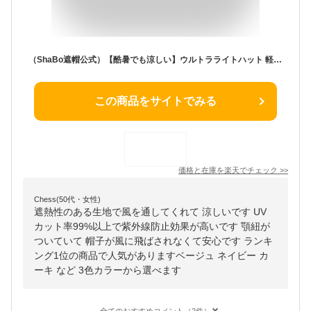
（ShaBo遮帽公式）【酷暑でも涼しい】ウルトラライトハット 軽くて涼しい 風を通す遮熱アウトドア帽子 UVカット99％以上 メンズ レディース 男性 女性 アウトドア アドベンチャーハット ハイキング 登山 屋外作業 キャンプ 釣り 撥水 透湿 快適 通気
この商品をサイトでみる
価格と在庫を
楽天
でチェック
>>
Chess(50代・女性)
遮熱性のある生地で風を通してくれて 涼しいです UV
カット率99%以上で紫外線防止効果が高いです 顎紐が
ついていて 帽子が風に飛ばされなくて安心です ランキ
ング1位の商品で人気がありますベージュ ネイビー カ
ーキ など 3色カラーから選べます