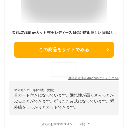
[CSILOVEE] uvカット 帽子 レディース 日焼け防止 涼しい 日除け帽子 ガーデニング 首ガード ハット つばひろ 日よけ 顔隠し 農作業 人気 紫外線対策 折りたたみ 通気性 アウトドア 春夏 プレゼント (JP, アルファベット, M, ライトグレー)
この商品をサイトでみる
価格と在庫を
Amazon
でチェック
>>
マスカルポーネ(20代・女性)
首カード付きになっています。通気性が高くさらっとか
ぶることができます。折りたたみ式になっています。紫
外線をしっかりとカットできます。
全てのおすすめコメント（3件）