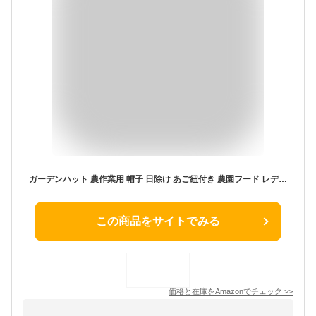
ガーデンハット 農作業用 帽子 日除け あご紐付き 農園フード レディース 軽い 涼しい 日焼け防止 つば広 (JP, アルファベット, Free Size, ピンク)
この商品をサイトでみる
価格と在庫を
Amazon
でチェック
>>