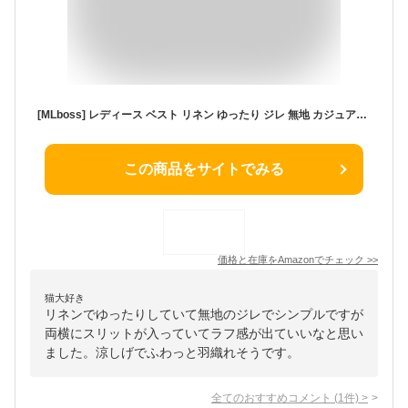
[MLboss] レディース ベスト リネン ゆったり ジレ 無地 カジュアル アウター リネンベスト 春夏 サマーアウター 大きいサイズ(Free白)
この商品をサイトでみる
価格と在庫を
Amazon
でチェック
>>
猫大好き
リネンでゆったりしていて無地のジレでシンプルですが
両横にスリットが入っていてラフ感が出ていいなと思い
ました。涼しげでふわっと羽織れそうです。
全てのおすすめコメント
(
1
件)
>