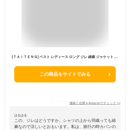
[ＴＡＩＴＥＮＧ] ベスト レディース ロング ジレ 綿麻 ジャケット ノースリーブ ブレザー おしゃれ チョッキ 袖なし ビジネス カジュアル 無地 サマーベスト 大きいサイズ 夏(P白)
この商品をサイトでみる
価格と在庫を
Amazon
でチェック
>>
はるはる
この、ジレはどうですか。シャツの上から羽織っても綿
麻なので涼しいとおもいます。私は、旅行の時カバンの