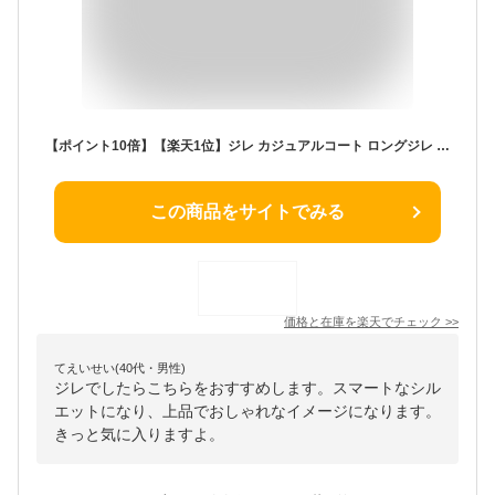
【ポイント10倍】【楽天1位】ジレ カジュアルコート ロングジレ ロングベスト レディース トレンチベスト ロング丈 スーツベスト おばあちゃん 服 即納 母の日 プレゼントノーカラー アウター 2XL 4XL 大きいサイズ ブラック ホワイト ロング丈 春 夏 秋 冬 人気 シンプル
この商品をサイトでみる
価格と在庫を
楽天
でチェック
>>
てえいせい(40代・男性)
ジレでしたらこちらをおすすめします。スマートなシル
エットになり、上品でおしゃれなイメージになります。
きっと気に入りますよ。