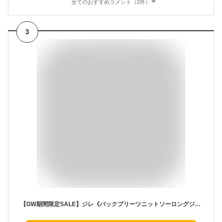
全てのおすすめコメント（2件）
3
【GW期間限定SALE】ジレ《バックプリーツニットソーロングジレ 全5色 2サイズ》 レディース トップス ロングジレ ベスト ドッキング バックプリーツ maviru by KiraKiraShop //10//