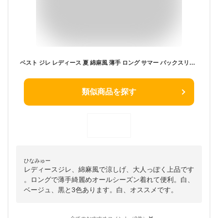
ベスト ジレ レディース 夏 綿麻風 薄手 ロング サマー バックスリット ノースリーブ 重ね着風 涼しい トップス カーディガン 羽織 レイヤード風 肌着 シンプル 袖なし 無地 きれいめ オールシーズン Vネック 白 黒 M L XL 2XL
類似商品を探す
ひなみゅー
レディースジレ、綿麻風で涼しげ、大人っぽく上品です
。ロングで薄手綺麗めオールシーズン着れて便利。白、
ベージュ、黒と3色あります。白、オススメです。