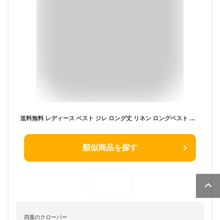
送料無料 レディース ベスト ジレ ロング丈 リネン ロングベスト 襟付き ノースリーブ アウター 夏服 大人 可愛い 羽織りもの オシャレ 無地 体型カバー 大きいサイズ 無地 涼しい ゆったり きれいめ 普段着 着回し 人気 ホワイト 白 カーキ ネイビー 紺色 夏コーデ
類似商品を探す
四葉のクローバー