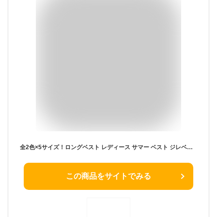
全2色×5サイズ！ロングベスト レディース サマー ベスト ジレベスト サマージャケット ノースリーブトップス 羽織物 ライトアウター Vネック ノースリーブ スリム 黒 白
この商品をサイトでみる