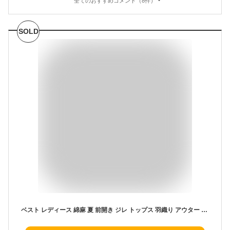
全てのおすすめコメント（8件）
SOLD
ベスト レディース 綿麻 夏 前開き ジレ トップス 羽織り アウター Vネック 綿麻ベスト 綿麻ジレ 薄手 ノースリーブ無地 重ね着風 レイヤード風 大人 可愛い ゆったり おしゃれ シンプル ナチュラル 白 ホワイト グレー ピンク 紺色 M L XL 2XL