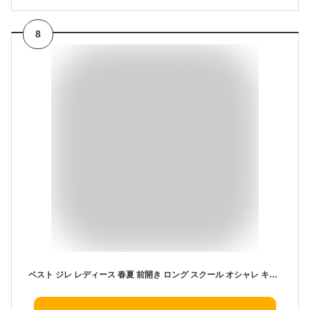
8
ベスト ジレ レディース 春夏 前開き ロング スクール オシャレ キレイめ 薄い 綿麻 リネン ロングベスト テーラード テーラードベスト スーツベスト ノースリーブ シンプル 羽織り 無地 白 ホワイト 紺色 ネイビー カーキ 通勤 お仕事 大きいサイズ ジレ M L XL 2XL