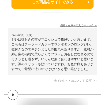
この商品をサイトでみる
価格と在庫を
楽天
でチェック
>>
Silvia(60代・女性)
ジレは襟付きの方がマニッシュで格好いいと思います。
こちらはテーラードカラーでワンボタンのロングジレ。
襟付きなのでキチンとした雰囲気もありますが、素材が
綿と麻の混紡で柔らかくてフワッとお召しになれるので
カチッとし過ぎず、いろんな服に合わせやすいと思いま
す。裾のスリットも効いていますね。お色に白もありま
すのでご希望に近いのではないかと思い選びました。
全てのおすすめコメント
(
1
件)
>
9