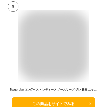
5
Bwgoroku ロングベスト レディース ノースリーブ ジレ 春夏 ニット チョッキ カーディガン 羽織 無地 着痩せ 薄手 アウター 着回し 通勤 お出かけ BW073 (L, ホワイト)
この商品をサイトでみる