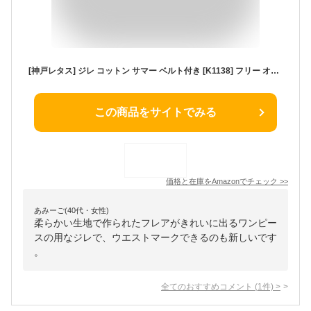
[神戸レタス] ジレ コットン サマー ベルト付き [K1138] フリー オフホワイト
この商品をサイトでみる
価格と在庫を
Amazon
でチェック
>>
あみーご(40代・女性)
柔らかい生地で作られたフレアがきれいに出るワンピー
スの用なジレで、ウエストマークできるのも新しいです
。
全てのおすすめコメント
(
1
件)
>