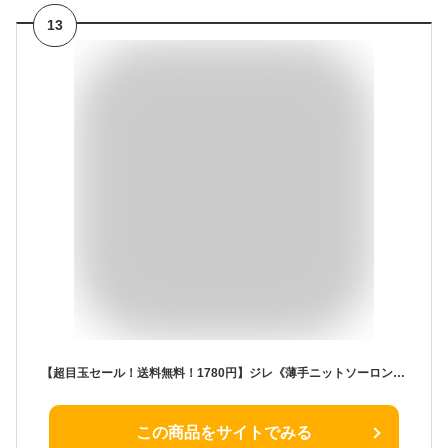
13
【超目玉セール！送料無料！1780円】ジレ《薄手ニットソーロングジレ 全6色 2サイズ》 レディース トップス ロングジレ ベスト ポケット付き ノーボタン レイヤード 大人カジュアル //5//
この商品をサイトでみる