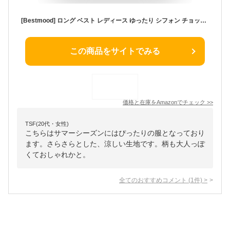
[Bestmood] ロング ベスト レディース ゆったり シフォン チョッキ シンプル ファッション アウター ノースリーブ カジュアル エレガント 夏 ジレ 着痩せ オフィス 通勤 黒(P白)
この商品をサイトでみる
価格と在庫を
Amazon
でチェック
>>
TSF(20代・女性)
こちらはサマーシーズンにはぴったりの服となっており
ます。さらさらとした、涼しい生地です。柄も大人っぽ
くておしゃれかと。
全てのおすすめコメント
(
1
件)
>