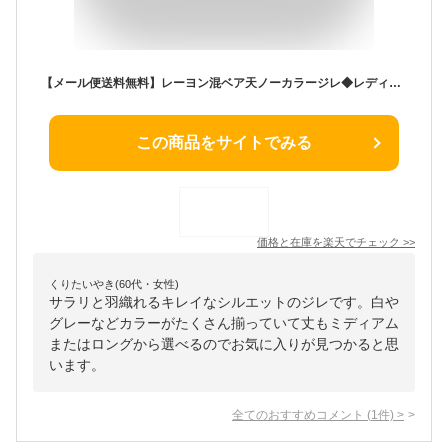
【メール便送料無料】レーヨン混ベア天ノーカラージレ◆レディース ロング ジレ ベスト ミディアム 無地 アウター 体型カバー ドレープ 羽織 ストレッチ ノーカラー ノースリーブ 春 夏 秋 大人 定番 美シルエット 美ライン◆
この商品をサイトでみる
価格と在庫を
楽天
でチェック
>>
くりたいやき(60代・女性)
サラリと羽織れるキレイなシルエットのジレです。白や
グレーなどカラーがたくさん揃っていて丈もミディアム
またはロングから選べるのでお気に入りが見つかると思
います。
全てのおすすめコメント
(
1
件)
>