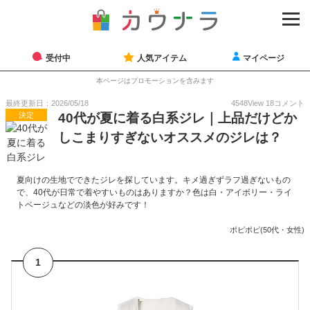
受付中
人気アイテム
マイページ
本ページはプロモーションを含みます
最終更新日：2026/05/18
4548
View
18
コメント
決定
40代が夏に着る白系ジレ｜上品だけどか
しこまりすぎないオススメのジレは？
夏向けの生地でできたジレを探しています。キメ過ぎずラフ過ぎないもの
で、40代が日常で着やすいものはありますか？色は白・アイボリー・ライ
トベージュなどの淡色が好みです！
ポピポピ(50代・女性)
1