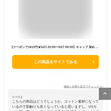
【クーポンで1815円★5/23 20:00〜5/27 09:59】キャップ 深め レディース メンズ 帽子【完全遮光100％/紫外線遮蔽率99.9%以上/UPF50+/接触冷感】選べる3サイズ uv コットン 手洗いOK UV対策 uvカット 紫外線対策 深い シンプル 無地 アウトドア【メール便】 tgh-30067z
この商品をサイトでみる
価格と在庫を
楽天
でチェック
>>
りーりよ
こちらの商品はどうでしょうか。コットン素材になって
いるので肌触りも良くなっていると思いますし、UVカ