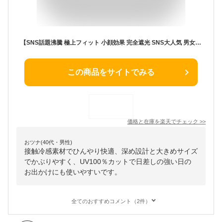
【SNS話題沸騰 極上フィット 小顔効果 完全遮光 SNS大人気 男女兼用】キャップ レディース メンズ 深め 大きいサイズ 帽子 uv 100％ uvカット おしゃれ 夏用 ブランド キッズ 帽子 無地 可愛い 春夏 接触冷感 涼しい 通気性 快適 シンプル コットン メッシュ 大きめ キャップ
この商品をサイトでみる
価格と在庫を
楽天
でチェック
>>
おツナ(40代・男性)
接触冷感素材でひんやり快適、深め設計と大きめサイズ
でかぶりやすく、UV100％カットで日差しの強い日の
お出かけにも使いやすいです。
全てのおすすめコメント（2件）