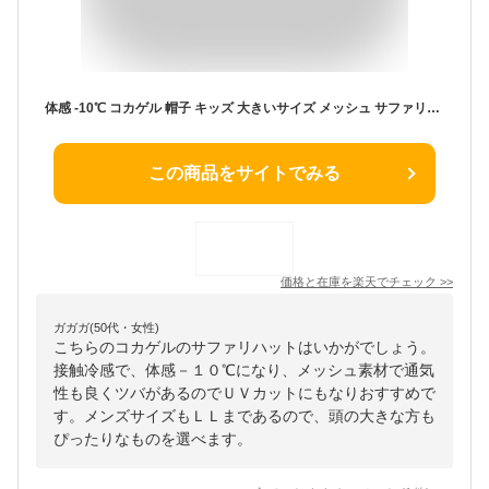
体感 -10℃ コカゲル 帽子 キッズ 大きいサイズ メッシュ サファリハット アドベンチャー 子供 メンズ レディース 近紫外線 洗える あご紐 日よけ 親子 涼しい帽子 通気性 折りたたみ ハット 日焼け アウトドア 海 UVカット ウォーキング
この商品をサイトでみる
価格と在庫を
楽天
でチェック
>>
ガガガ(50代・女性)
こちらのコカゲルのサファリハットはいかがでしょう。
接触冷感で、体感－１０℃になり、メッシュ素材で通気
性も良くツバがあるのでＵＶカットにもなりおすすめで
す。メンズサイズもＬＬまであるので、頭の大きな方も
ぴったりなものを選べます。