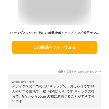
[アディダス] ひんやり涼しい 軽量 冷感 キャップ メンズ 帽子 ランニング スポーツ 通気 吸湿速乾 UVカット CCT BLACK/WHT 57～60cm
この商品をサイトでみる
価格と在庫を
Amazon
でチェック
>>
Chess(50代・女性)
アディダスのロゴの黒いキャップで、おしゃれです ひ
んやりする生地で、被り心地がいいです キャップの後
ろで、57cmから60cm の間に調節することができて便
利です