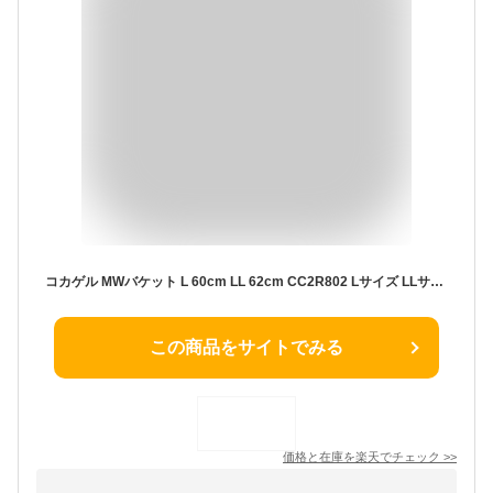
コカゲル MWバケット L 60cm LL 62cm CC2R802 Lサイズ LLサイズ 遮熱 UVカット 近赤外線カット 接触冷感 帽子 ハット バケットハット メンズ レディース ユニセックス 夏 暑さ対策 熱中症対策【メール便送料無料】
この商品をサイトでみる
価格と在庫を
楽天
でチェック
>>