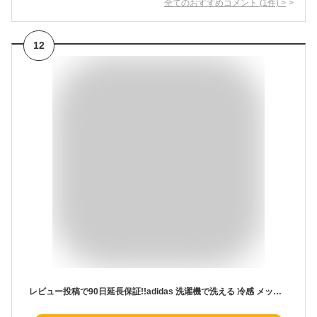
全てのおすすめコメント
(
1
件)
>
12
レビュー投稿で90日延長保証!!adidas 洗濯機で洗える 冷感 メッシュキャップ 54〜60cm CCT ひんやり 冷たい 接触冷感 洗える帽子 熱中症対策 紫外線対策 日よけ スポーツ 男性 メンズ 女性 レディース ユニセックス 春夏秋 アディダス 262-011003 帽子 メール便送料無料