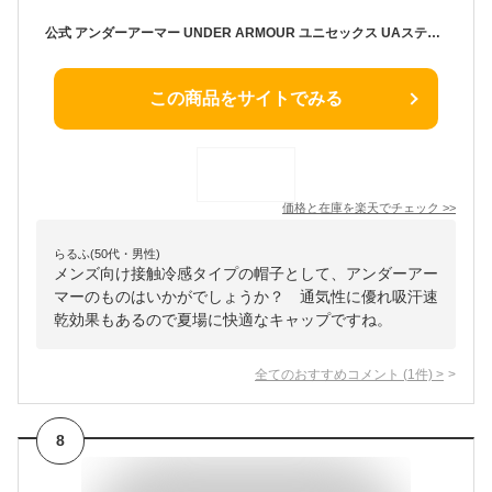
公式 アンダーアーマー UNDER ARMOUR ユニセックス UAステルス フォーム アンクラッシャブル キャップ スポーツスタイル キャップ 5900 帽子 6000413 アウトドア スポーツ ジム 運動 部活 メンズ レディース 帽子 フィット 通気性 吸汗 軽量 洗濯可能 アイソチル 接触冷感
この商品をサイトでみる
価格と在庫を
楽天
でチェック
>>
らるふ(50代・男性)
メンズ向け接触冷感タイプの帽子として、アンダーアー
マーのものはいかがでしょうか？ 通気性に優れ吸汗速
乾効果もあるので夏場に快適なキャップですね。
全てのおすすめコメント
(
1
件)
>
8