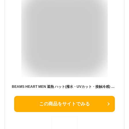
BEAMS HEART MEN 遮熱 ハット(撥水・UVカット・接触冷感) フェス ビームス ハート 帽子 キャップ ブラック ネイビー【送料無料】
この商品をサイトでみる