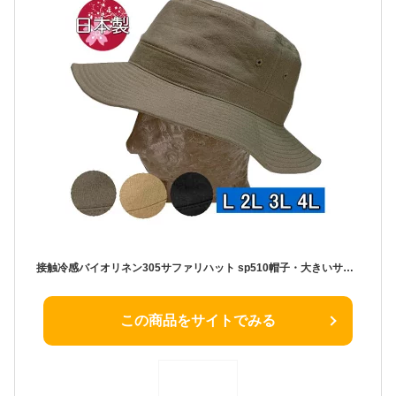
接触冷感バイオリネン305サファリハット sp510帽子・大きいサイズOK・リネン・手洗い可・日本製
この商品をサイトでみる