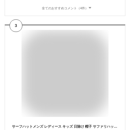
全てのおすすめコメント（4件）
3
サーフハットメンズ レディース キッズ 日除け 帽子 サファリハット アウトドア つば広 ハット UVカット メッシュ 日焼け防止 サンガード ムレない ビーチ 海 プール キャンプ SUP 子供用 ジュニア 水陸両用 接触冷感 速乾 耐塩素 洗える メッシュ PAH-444 《RFTS》 《☆》