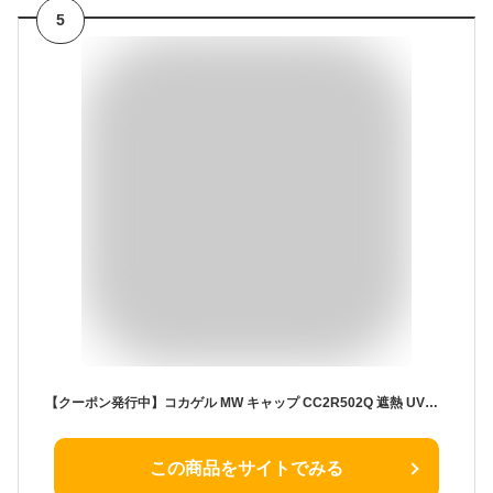
5
【クーポン発行中】コカゲル MW キャップ CC2R502Q 遮熱 UVカット 近赤外線カット 接触冷感 帽子 キャップ メンズ レディース ユニセックス 夏 暑さ対策【メール便送料無料】
この商品をサイトでみる