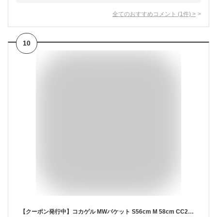
全てのおすすめコメント
(
1
件)
>
10
【クーポン発行中】コカゲル MWバケット S56cm M 58cm CC2R802 Sサイズ Mサイズ 遮熱 UVカット 近赤外線カット 接触冷感 帽子 ハット バケットハット メンズ レディース ユニセックス 夏 暑さ対策 熱中症対策【メール便送料無料】