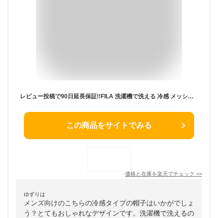
レビュー投稿で90日延長保証!!FILA 洗濯機で洗える 冷感 メッシュキャップ M〜LLサイズ CCT 冷たい 涼しい サイズ調整 ベースボールキャップ 野球帽 キャップ 熱中症対策 紫外線対策 UVケア 日よけ 父の日 敬老の日 メンズ 男性 紳士 春夏 262-013002 帽子 メール便送料無料
この商品をサイトでみる
価格と在庫を
楽天
でチェック
>>
ゆずりは
メンズ向けのこちらの冷感タイプの帽子はいかがでしょ
う？とてもおしゃれなデザインです。洗濯機で洗えるの