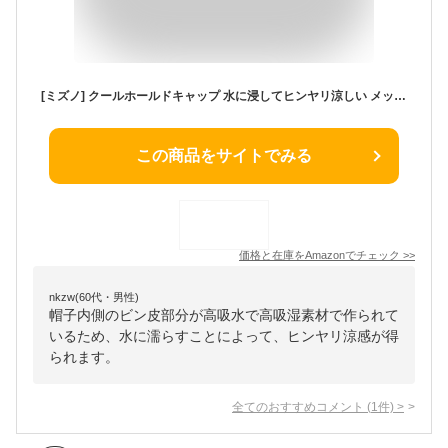
[ミズノ] クールホールドキャップ 水に浸してヒンヤリ涼しい メッシュ 帽子 猛暑対策 冷感 夏 C2JWA101 メンズ ホワイト Free Size
この商品をサイトでみる
価格と在庫を
Amazon
でチェック
>>
nkzw(60代・男性)
帽子内側のビン皮部分が高吸水で高吸湿素材で作られて
いるため、水に濡らすことによって、ヒンヤリ涼感が得
られます。
全てのおすすめコメント
(
1
件)
>