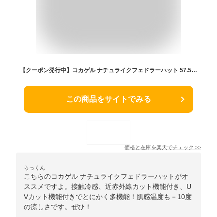
【クーポン発行中】コカゲル ナチュライクフェドラーハット 57.5cm 59cm CC2N807 遮熱 UVカット 近赤外線カット 接触冷感 帽子 ハット メンズ レディース ユニセックス 夏 暑さ対策【メール便送料無料】
この商品をサイトでみる
価格と在庫を
楽天
でチェック
>>
らっくん
こちらのコカゲル ナチュライクフェドラーハットがオ
ススメですよ。接触冷感、近赤外線カット機能付き、U
Vカット機能付きでとにかく多機能！肌感温度も－10度
の涼しさです。ぜひ！