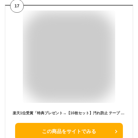
17
楽天1位受賞「特典プレゼント→【10枚セット】汚れ防止 テープ 半額クーポンで1,288円」送料無料 キャップ 深め 14cm 完全遮光 帽子 レディース 春 小顔効果 メンズ uv サイズ 調整 大きいサイズ 日よけ 完全遮光100％ 男女兼用 ブランド 汗染み 防止 ベースボールキャップ
この商品をサイトでみる