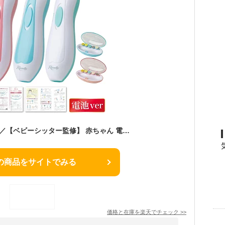
＼楽天ランキング1位／【ベビーシッター監修】 赤ちゃん 電動爪削り 電動爪けずり 電動つめけずり 電動つめ削り ベビー 電動 爪切り つめきり 赤ちゃん用 つめやすり つめけずり 爪やすり 爪けずり 爪削り ベビー用 つめ切り 爪ヤスリ 電池タイプ
の商品をサイトでみる
価格と在庫を
楽天
でチェック
>>