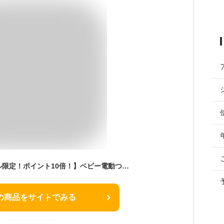
【楽天スーパーセール限定！ポイント10倍！】ベビー電動つめやすり | ピジョン ベビー用品 赤ちゃん用品 赤ちゃんグッズ ベビーグッズ 赤ちゃん ベビー 便利グッズ 便利アイテム 便利 やすり あかちゃん ベイビー つめ 日用品 pigeon
の商品をサイトでみる