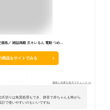
＼スーパーセール限定価格／ 雑誌掲載 爪キレるん 電動 つめ切り ネイルケア 安全設計 充電式 静音 足裏ケア 角質処理 USB充電 1年保証 高齢者 介護用 赤ちゃん 爪 電動 自動爪切り 皮ケア 静音 充電式 軽量 プレゼント ギフト ふるさと納税
の商品をサイトでみる
価格と在庫を
楽天
でチェック
>>
動爪切りは角質処理もでき、静音で赤ちゃんも怖がら
設計で使いやすいのもいいですね