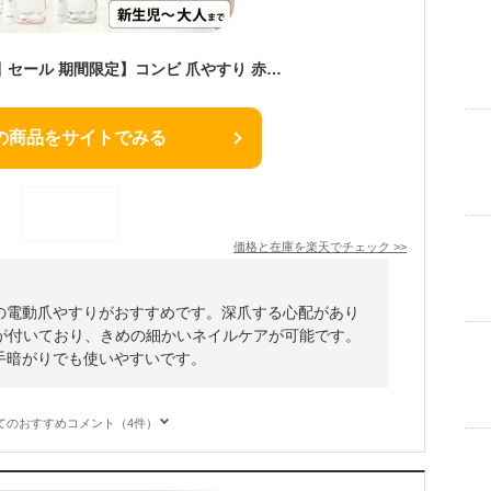
【スーパーSALE 割引 セール 期間限定】コンビ 爪やすり 赤ちゃん 電動 Combi 赤ちゃんとママのネイルケアセット / 赤ちゃん用 ネイルケア 爪ヤスリ アタッチメント ソフト ミディアム ハード シェービング 表面みがき 研磨やすり LEDライト付 ベビー用品 出産準備
の商品をサイトでみる
価格と在庫を
楽天
でチェック
>>
用の電動爪やすりがおすすめです。深爪する心配があり
が付いており、きめの細かいネイルケアが可能です。
手暗がりでも使いやすいです。
てのおすすめコメント（4件）