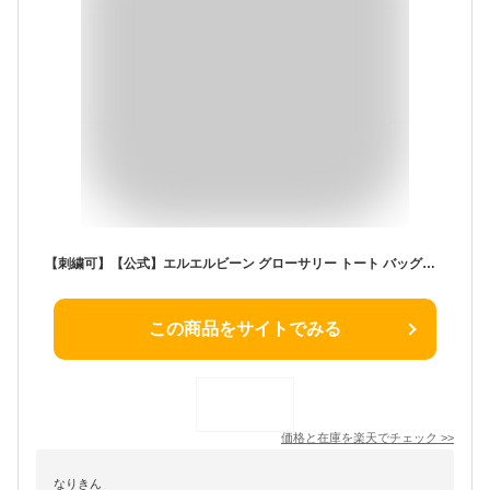
【刺繍可】【公式】エルエルビーン グローサリー トート バッグ｜トートバッグ マザーズバッグ 肩掛けバッグ メンズ ウィメンズ レディース ユニセックス 男女兼用 アウトドア ブランド キャンバス 布 名入れ 刺繍 L.L.Bean LLBean llビーン llbeen 大きめ
この商品をサイトでみる
価格と在庫を
楽天
でチェック
>>
なりきん