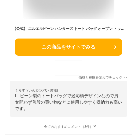
【公式】 エルエルビーン ハンターズ トート バッグ オープン トップ ミディアム | ショッピングバッグ メンズ ウィメンズ レディース ユニセックス 男女兼用 アウトドア ブランド 耐水 迷彩柄 カモフラ L.L.Bean LLBean llビーン llbeen
この商品をサイトでみる
価格と在庫を
楽天
でチェック
>>
くろすういんど(50代・男性)
LLビーン製のトートバッグで迷彩柄デザインなので男
女問わず普段の買い物などに使用しやすく収納力も高い
です。
全てのおすすめコメント（3件）