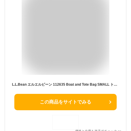
L.L.Bean エルエルビーン 112635 Boat and Tote Bag SMALL トートバッグ バッグ カバン ブランド ショルダー ネイビー ユニセックス
この商品をサイトでみる