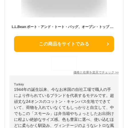
L.L.Bean ボート・アンド・トート・バッグ、オープン・トップ スモール、シーズン・カラー エルエルビーン バッグ トートバッグ イエロー グリーン ブラウン ブルー カーキグリーン パープル グレー ピンク【送料無料】
この商品をサイトでみる
価格と在庫を
楽天
でチェック
>>
Turkey
1944年の誕生以来、今なお米国の自社工場で職人の手
により作られているブランドを代表するモデルです。超
頑丈な24オンスのコットン・キャンバス生地でできて
いて、荷物を入れていなくてもしっかりと自立して、中
でもこの「スモール」は弁当箱やちょっとしたお出掛け
に程よい絶妙なサイズ感。色も豊富に選べ、使い込むほ
どに柔らかく馴染み、ヴィンテージのようなレトロな風