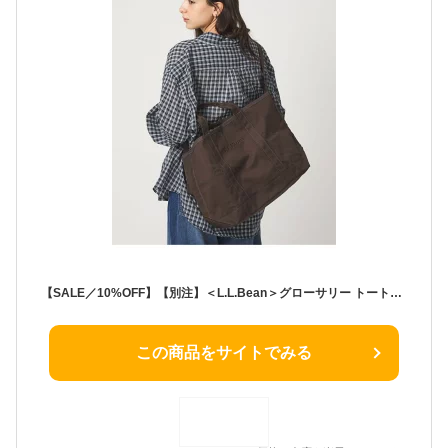
【SALE／10%OFF】【別注】＜L.L.Bean＞グローサリー トートバッグ UNITED ARROWS green label relaxing ユナイテッドアローズ グリーンレーベルリラクシング バッグ ショルダーバッグ グレー ブラック ブラウン ホワイト パープル カ【RBA_E】【送料無料】[Rakuten Fashion]
この商品をサイトでみる