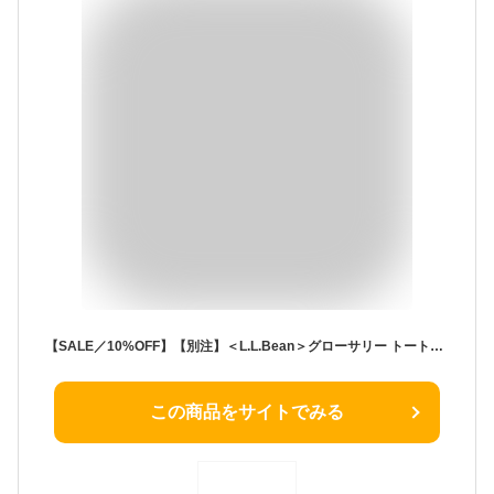
【SALE／10%OFF】【別注】＜L.L.Bean＞グローサリー トートバッグ UNITED ARROWS green label relaxing ユナイテッドアローズ グリーンレーベルリラクシング バッグ ショルダーバッグ グレー ブラック ブラウン ホワイト パープル カ【RBA_E】【送料無料】[Rakuten Fashion]
この商品をサイトでみる