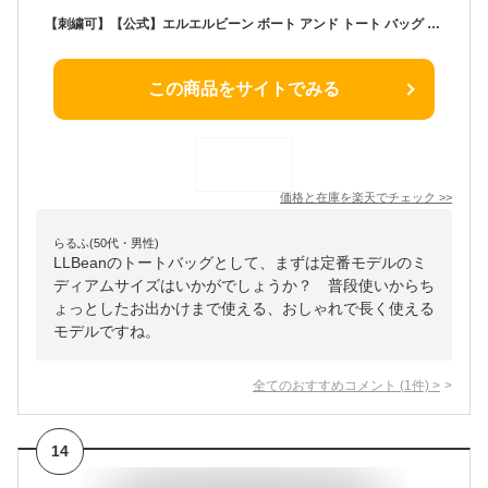
【刺繍可】【公式】エルエルビーン ボート アンド トート バッグ オープン トップ ミディアム | トートバッグ キャンバス メンズ ウィメンズ レディース アウトドア ブランド トートバック 綿 名入れ 刺繍 L.L.Bean LLBean llビーン キャンバスバッグ プレゼント ギフト
この商品をサイトでみる
価格と在庫を
楽天
でチェック
>>
らるふ(50代・男性)
LLBeanのトートバッグとして、まずは定番モデルのミ
ディアムサイズはいかがでしょうか？ 普段使いからち
ょっとしたお出かけまで使える、おしゃれで長く使える
モデルですね。
全てのおすすめコメント
(
1
件)
>
14