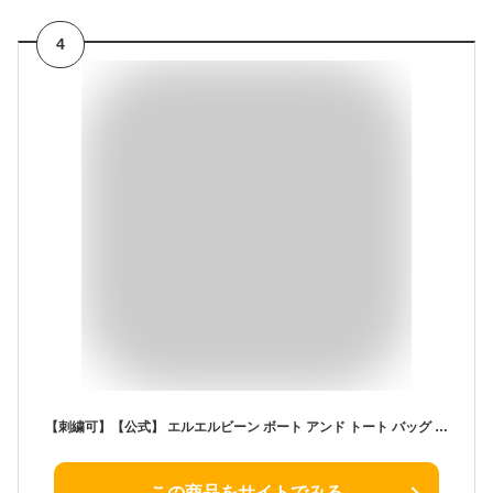
4
【刺繍可】【公式】 エルエルビーン ボート アンド トート バッグ オープン トップ スモール | トートバッグ キャンバス メンズ ウィメンズ レディース ユニセックス 男女兼用 アウトドア ブランド 名入れ 刺繍 L.L.Bean LLBean l.l.bean llbean llビーン llbeen
この商品をサイトでみる