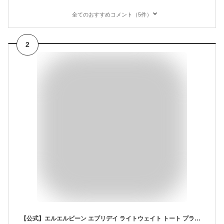
全てのおすすめコメント（5件）
2
【公式】エルエルビーン エブリデイ ライトウェイト トート プラッド ミディアム | トートバッグ バッグ メンズ ウィメンズ レディース 男女兼用 アウトドア ブランド L.L.Bean LLBean llビーン ファスナー ファスナー付き ポリエステル チェック チェック柄 プリント