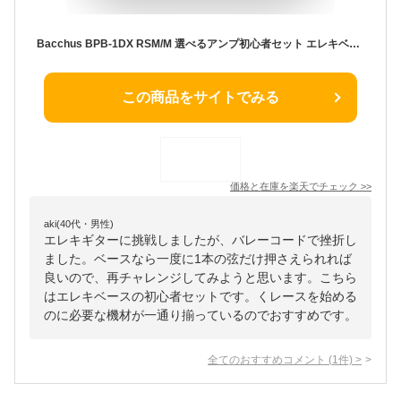
Bacchus BPB-1DX RSM/M 選べるアンプ初心者セット エレキベース ユニバースシリーズ バッカス
この商品をサイトでみる
価格と在庫を
楽天
でチェック
>>
aki(40代・男性)
エレキギターに挑戦しましたが、バレーコードで挫折し
ました。ベースなら一度に1本の弦だけ押さえられれば
良いので、再チャレンジしてみようと思います。こちら
はエレキベースの初心者セットです。くレースを始める
のに必要な機材が一通り揃っているのでおすすめです。
全てのおすすめコメント
(
1
件)
>