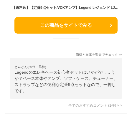
【送料込】【定番9点セット/VOXアンプ】Legend レジェンド LJB-Z B/BK(Black) ジャズベース エレキベース 初心者セット 入門セット
この商品をサイトでみる
価格と在庫を
楽天
でチェック
>>
どんどん(50代・男性)
Legendのエレキベース初心者セットはいかがでしょう
か？ベース本体やアンプ、ソフトケース、チューナー、
ストラップなどの便利な定番9点セットなので、一押し
です。
全てのおすすめコメント
(
1
件)
>