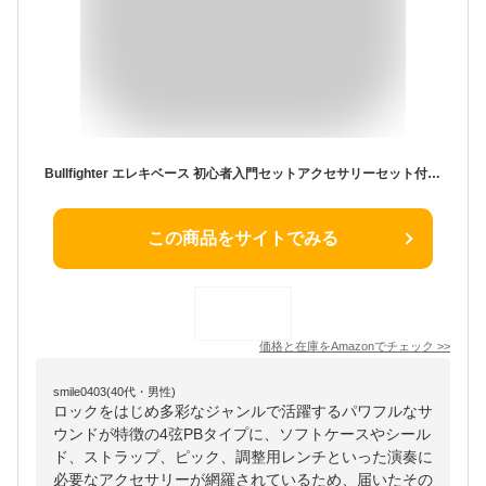
Bullfighter エレキベース 初心者入門セットアクセサリーセット付き、PB 4弦bassエレキベース初心者入門パフォーマンスロック楽器 Bass [ソフトケース/シールド/ストラップ/ピック/調整用レンチ付属]
この商品をサイトでみる
価格と在庫を
Amazon
でチェック
>>
smile0403(40代・男性)
ロックをはじめ多彩なジャンルで活躍するパワフルなサ
ウンドが特徴の4弦PBタイプに、ソフトケースやシール
ド、ストラップ、ピック、調整用レンチといった演奏に
必要なアクセサリーが網羅されているため、届いたその