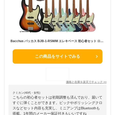
Bacchus バッカス BJB-1-RSM/M エレキベース 初心者セット ローステッドメイプル ネック 採用 ジャズベース タイプ ユニバース シリーズ RSM 入門
この商品をサイトでみる
価格と在庫を
楽天
でチェック
>>
クミカン(40代・女性)
こちらの初心者セットは初期調整も済んでおり、届いて
すぐに弾くことができます。ピックやポリッシングクロ
スなどセット内容も充実し、ミニアンプはBluetoothも
搭載。1年間のメーカー保証付きもいいですね