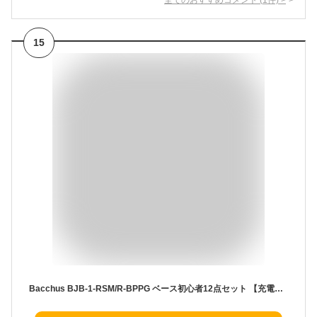
15
Bacchus BJB-1-RSM/R-BPPG ベース初心者12点セット 【充電式ミニアンプ付】 IBM エレキベース ユニバースシリーズ バッカス