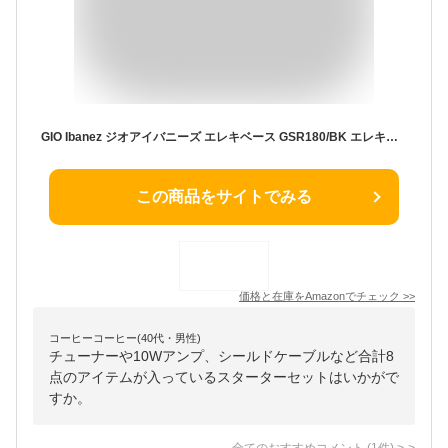
GIO Ibanez ジオアイバニーズ エレキベース GSR180/BK エレキベース入門セット【付属アンプ：PhotoGenic 10Ｗ PG10】
この商品をサイトでみる
価格と在庫を
Amazon
でチェック
>>
コーヒーコーヒー(40代・男性)
チューナーや10Wアンプ、シールドケーブルなど合計8
点のアイテムが入っているスターターセットはいかがで
すか。
全てのおすすめコメント
(
1
件)
>