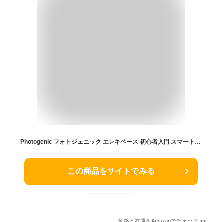
Photogenic フォトジェニック エレキベース 初心者入門 スマートセット JBタイプ ダークレッド JB-240/DR [ソフトケース/シールド/チューナー/ストラップ/ピック/ピックケース/スタンド/クロス/教則DVD/調整用レンチ付属]
この商品をサイトでみる
価格と在庫を
Amazon
でチェック
>>