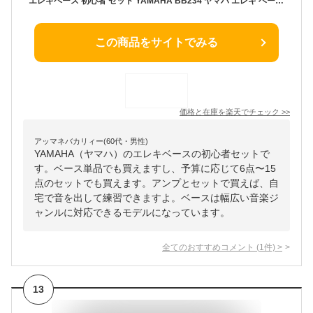
エレキベース 初心者 セット YAMAHA BB234 ヤマハ エレキ ベース 単品 6点〜15点 入門 初心者セット
この商品をサイトでみる
価格と在庫を
楽天
でチェック
>>
アッマネバカリィー(60代・男性)
YAMAHA（ヤマハ）のエレキベースの初心者セットで
す。ベース単品でも買えますし、予算に応じて6点〜15
点のセットでも買えます。アンプとセットで買えば、自
宅で音を出して練習できますよ。ベースは幅広い音楽ジ
ャンルに対応できるモデルになっています。
全てのおすすめコメント
(
1
件)
>
13