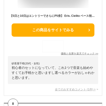
【5日と10日はエントリーでさらにP5倍】 Eris. Cielito ベース初心者セット 選べるアンプ エレキベース ローステッドメイプルネック マッチングヘッド 33インチスケール ジャズベースタイプ エリス 【レビューでストラップ脱落防止ラバープレゼント】
この商品をサイトでみる
価格と在庫を
楽天
でチェック
>>
砂茶屋千晴(20代・女性)
初心者のセットになっていて、これ1つで音楽も始めや
すくてお手軽かと思いますし選べるカラーがおしゃれか
と思います。
全てのおすすめコメント
(
1
件)
>
8