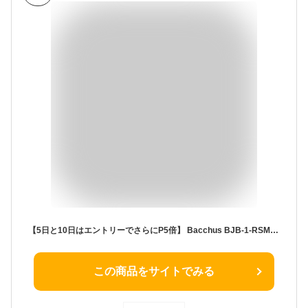
【5日と10日はエントリーでさらにP5倍】 Bacchus BJB-1-RSM/R-BPPG 選べるアンプ初心者セット エレキベース ユニバースシリーズ バッカス
この商品をサイトでみる