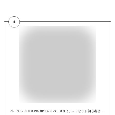
4
ベース SELDER PB-30/JB-30 ベースリミテッドセット 初心者セット 【 エレキベース セルダー 入門セット PB30 JB30 プレゼントにおすすめ 】【大型荷物】【5と0のつく日は当店ポイント5倍！】