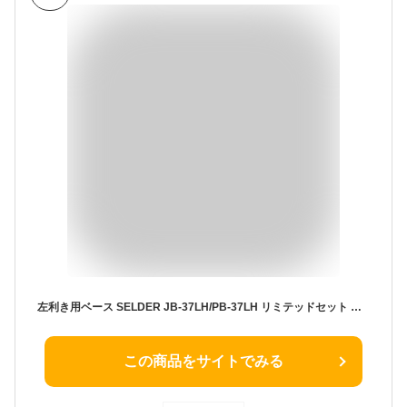
左利き用ベース SELDER JB-37LH/PB-37LH リミテッドセット 【 エレキベース セルダー ベース初心者 入門セット JB37LH PB37LH 】【大型荷物】【5と0のつく日は当店ポイント5倍！】
この商品をサイトでみる