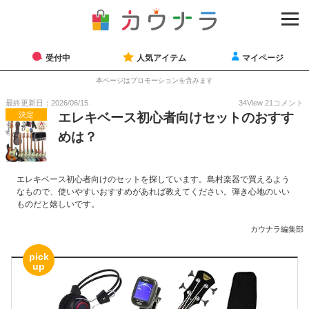
受付中
人気アイテム
マイページ
本ページはプロモーションを含みます
最終更新日：2026/06/15
34
View
21
コメント
決定
エレキベース初心者向けセットのおすす
めは？
エレキベース初心者向けのセットを探しています。島村楽器で買えるよう
なもので、使いやすいおすすめがあれば教えてください。弾き心地のいい
ものだと嬉しいです。
カウナラ編集部
pick
up