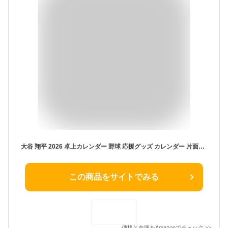
大谷 翔平 2026 卓上カレンダー 野球 応援グッズ カレンダー 片面プリント スケジュール 自宅用 オフィス用 学生 置物 誕生日 新年 お正月 プレゼント コレクション 非公式 (A) [並行輸入品]
この商品をサイトでみる
価格と在庫を
Amazon
でチェック
>>