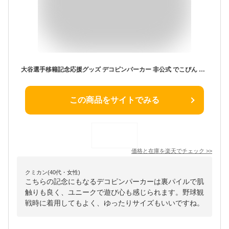
大谷選手移籍記念応援グッズ デコピンパーカー 非公式 でこぴん ドジャース dodgers 大谷翔平 MLB Shohei Ohtani decoy dekopin 二刀流 野球 メジャー おもしろ ネタ ギフト プレゼント かわいい 団体 ウケ狙い 誕生日 記念日 綿 パロディ イラスト パーカー 裏パイル
この商品をサイトでみる
価格と在庫を
楽天
でチェック
>>
クミカン(40代・女性)
こちらの記念にもなるデコピンパーカーは裏パイルで肌
触りも良く、ユニークで遊び心も感じられます。野球観
戦時に着用してもよく、ゆったりサイズもいいですね。