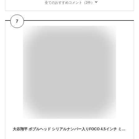
全てのおすすめコメント（2件）
7
大谷翔平 ボブルヘッド シリアルナンバー入りFOCO 4.5インチ ミニ ビッグヘッド ボブルヘッド フィギュアMLB MINI BIG HEADS 4.5INCHグレー ユニフォーム LA DODGERS ロサンゼルス ドジャース メジャー リーグ インテリア 11.43cm ピッチング 投手 限定