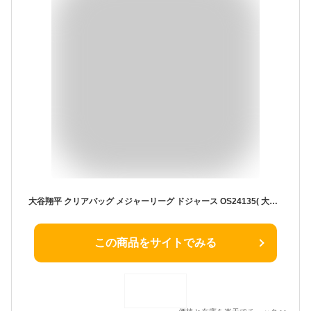
大谷翔平 クリアバッグ メジャーリーグ ドジャース OS24135( 大谷 翔平 背番号 バック ドジャース ドジャーズ アイテム 人気 プレゼント 大谷グッズ 大谷商品 大谷関連商品 )
この商品をサイトでみる