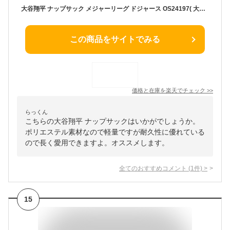
大谷翔平 ナップサック メジャーリーグ ドジャース OS24197( 大谷 翔平 ドジャース ドジャーズ アイテム 人気 プレゼント 大谷グッズ 大谷商品 大谷関連商品 バッグ かばん ナップサック ジムバッグ 番号入り )
この商品をサイトでみる
価格と在庫を
楽天
でチェック
>>
らっくん
こちらの大谷翔平 ナップサックはいかがでしょうか。
ポリエステル素材なので軽量ですが耐久性に優れている
ので長く愛用できますよ。オススメします。
全てのおすすめコメント
(
1
件)
>
15