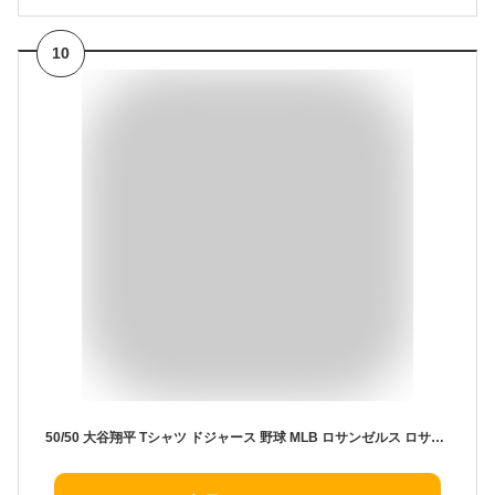
10
50/50 大谷翔平 Tシャツ ドジャース 野球 MLB ロサンゼルス ロサンジェルス ドジャース LA Los Angeles Dodgers Shohei Ohtani 500LEVEL 青 ブルー コットン 半袖 丸首 大人 公式ライセンス商品 ybc プレゼント