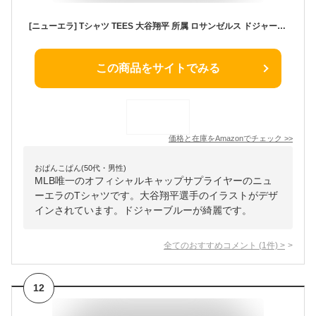
[ニューエラ] Tシャツ TEES 大谷翔平 所属 ロサンゼルス ドジャース Los Angeles Dodgers BASEBALL NZ2403C ブルーC BLUE S [並行輸入品]
この商品をサイトでみる
価格と在庫を
Amazon
でチェック
>>
おぱんこぱん(50代・男性)
MLB唯一のオフィシャルキャップサプライヤーのニュ
ーエラのTシャツです。大谷翔平選手のイラストがデザ
インされています。ドジャーブルーが綺麗です。
全てのおすすめコメント
(
1
件)
>
12