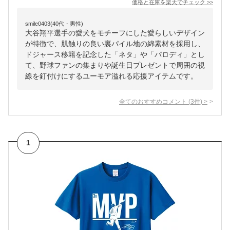
価格と在庫を
楽天
でチェック
>>
smile0403(40代・男性)
大谷翔平選手の愛犬をモチーフにした愛らしいデザイン
が特徴で、肌触りの良い裏パイル地の綿素材を採用し、
ドジャース移籍を記念した「ネタ」や「パロディ」とし
て、野球ファンの集まりや誕生日プレゼントで周囲の視
線を釘付けにするユーモア溢れる応援アイテムです。
全てのおすすめコメント
(
3
件)
>
1