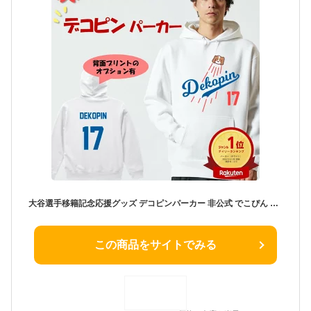
大谷選手移籍記念応援グッズ デコピンパーカー 非公式 でこぴん ドジャース dodgers 大谷翔平 MLB Shohei Ohtani decoy dekopin 二刀流 野球 メジャー おもしろ ネタ ギフト プレゼント かわいい 団体 ウケ狙い 誕生日 記念日 綿 パロディ イラスト パーカー 裏パイル
この商品をサイトでみる