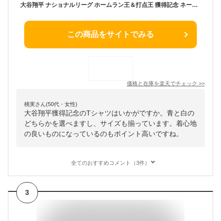
大谷翔平 ナショナルリーグ ホームラン王＆打点王 獲得記念 ネーム＆ナンバー Tシャツ 半袖 大人 メンズ レディース ML0124FW09 ドジャース 大谷 グッズ ウエア ウェア 半袖シャツ MLB メジャーリーグ 記念グッズ 記念アイテム ファナティクス Fanatics
この商品をサイトでみる
価格と在庫を
楽天
でチェック
>>
桃実さん(50代・女性)
大谷翔平獲得記念のTシャツはいかがですか。青と白の
どちらかを選べますし、サイズも揃っています。着心地
の良いものになっているのもポイント高いですね。
全てのおすすめコメント（3件）
3