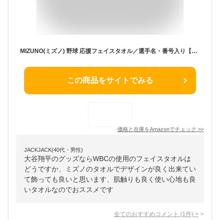
MIZUNO(ミズノ) 野球 応援フェイスタオル／選手名・番号入り【2026 WORLD BASEBALL CLASSIC TM】 大谷 翔平 16JRXJ96
この商品をサイトでみる
価格と在庫を
Amazon
でチェック
>>
JACKJACK(40代・男性)
大谷翔平のグッズならWBCの使用のフェイスタオルは
どうですか、ミズノのタオルでデザインが良く出来てい
て飾っても良いと思います、肌触りも良く使い心地も良
いタオルなのでおススメです
全てのおすすめコメント
(
1
件)
>