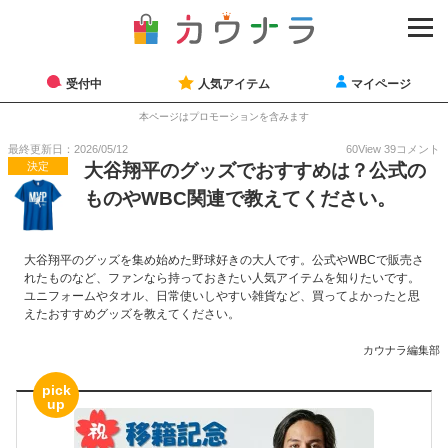
受付中
人気アイテム
マイページ
本ページはプロモーションを含みます
最終更新日：2026/05/12
60
View
39
コメント
決定
大谷翔平のグッズでおすすめは？公式の
ものやWBC関連で教えてください。
大谷翔平のグッズを集め始めた野球好きの大人です。公式やWBCで販売さ
れたものなど、ファンなら持っておきたい人気アイテムを知りたいです。
ユニフォームやタオル、日常使いしやすい雑貨など、買ってよかったと思
えたおすすめグッズを教えてください。
カウナラ編集部
pick
up