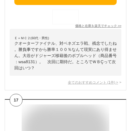
価格と在庫を
楽天
でチェック
>>
Ｅ＝ＭＣ２(60代・男性)
クオーターファイナル、対ベネズエラ戦、残念でしたね
。勝負事ですから勝率１００％なんて現実にあり得ませ
ん。大谷がドジャーズ移籍後のボブルヘッド（商品番号
：wsa8131）。 次回に期待だ。ところでＷＢÇって次
回はいつ？
全てのおすすめコメント
(
1
件)
>
17