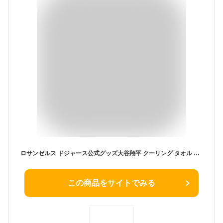
ロサンゼルス ドジャース公式グッズ大谷翔平 クーリング タオル 男女兼用WINCRAFT LA DODGERS COOLING TOWEL ウィンクラフト ファナティクス LA DODGERS メジャーリーグ ロゴアウトドア レジャー 野球 オフィシャルグッズ インテリア 雑貨 スポーツ
この商品をサイトでみる