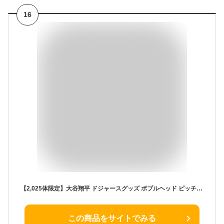
16
【2,025体限定】大谷翔平 ドジャースグッズ ボブルヘッド ピッチング (HOME) 4.5インチ（約11cm） SHOHEI OHTANI LOS ANGELES DODGERS PITCHING 4.5 INCH MINI BIGHEAD - HOME ラッピング可
この商品をサイトでみる