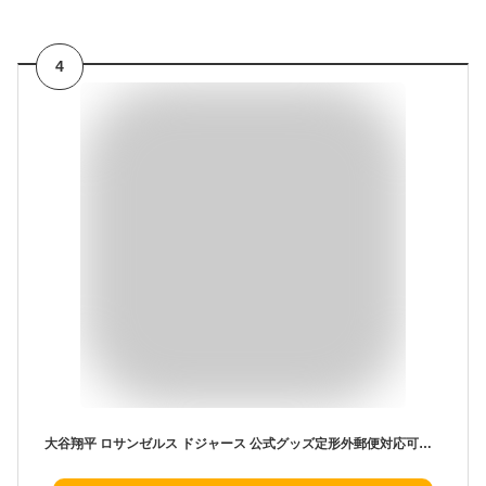
4
大谷翔平 ロサンゼルス ドジャース 公式グッズ定形外郵便対応可ロッカールームサイン インテリア 看板 壁掛けMLB LOCKER ROOM SIGNLA DODGERS メジャーリーグガレージ サインプレート SHOHEI OHTANI ロゴ