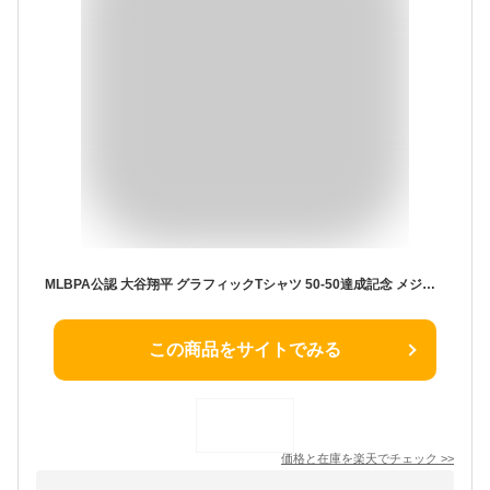
MLBPA公認 大谷翔平 グラフィックTシャツ 50-50達成記念 メジャーリーグベースボール選手会公式ライセンス MLB選手協会 Tシャツ 応援 グッズ メンズ レディース 男性 女性 コレクター アメリカ 直輸入品 大谷 翔平 Shohei Ohtani ブルー S M L XL USAサイズ 半袖 大谷Tシャツ
この商品をサイトでみる
価格と在庫を
楽天
でチェック
>>