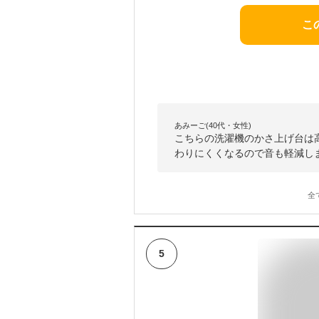
こ
あみーご(40代・女性)
こちらの洗濯機のかさ上げ台は高
わりにくくなるので音も軽減し
全
5