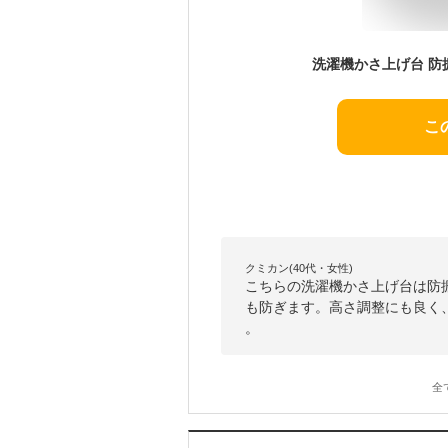
こ
クミカン(40代・女性)
こちらの洗濯機かさ上げ台は防
も防ぎます。高さ調整にも良く
。
全