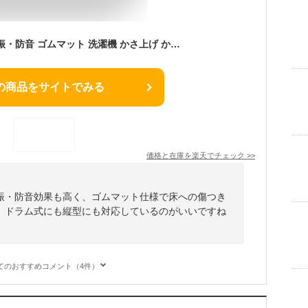
洗濯機かさ上げ台 防振・防音 ゴムマット 洗濯機 かさ上げ かさあげ 台 かさ上げ台 置き台 洗濯機置き台 台座 TFi-9045 ドラム式/縦型対応 高さ調整 洗濯機かさあげ かさあげ台 嵩上げ キズ凹み防止 振動防止 防振 防音 騒音対策 あしあげ隊 タツフト 【楽天ランキング1位】
の商品をサイトでみる
価格と在庫を
楽天
でチェック
>>
振・防音効果も高く、ゴムマット仕様で床への傷つき
、ドラム式にも縦型にも対応しているのがいいですね
てのおすすめコメント（4件）