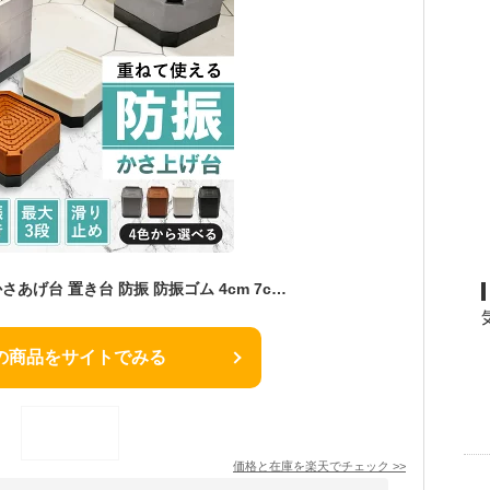
【4個入り】洗濯機 かさあげ台 置き台 防振 防振ゴム 4cm 7cm 10cm 洗濯機 置き場 高さ調整 底上げ 4個セット ドラム式 縦型 引っ越し 掃除 洗濯機下 騒音対策 洗濯機かさ上げ台 洗濯機置き場 1段 2段 3段
の商品をサイトでみる
価格と在庫を
楽天
でチェック
>>