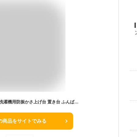
OP-SG600 因幡電機 洗濯機用防振かさ上げ台 置き台 ふんばるマン 1セット4個入 ワンプラス ふんばるマン 洗濯機 ふんばるまん 洗濯機 かさ上げ台 洗濯機 台 OPSG600 因幡電工(INABA DENKO) 因幡電工
の商品をサイトでみる