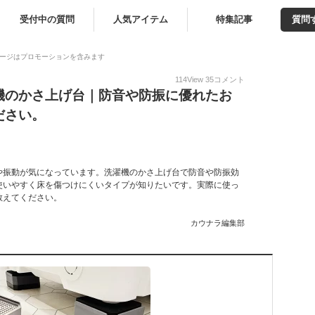
受付中の質問
人気アイテム
特集記事
質問
ージはプロモーションを含みます
114
View
35
コメント
機のかさ上げ台｜防音や防振に優れたお
ださい。
や振動が気になっています。洗濯機のかさ上げ台で防音や防振効
使いやすく床を傷つけにくいタイプが知りたいです。実際に使っ
教えてください。
カウナラ編集部