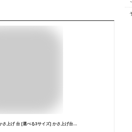
[コズライフ] 洗濯機 かさ上げ 台 [選べる3サイズ] かさ上げ台 嵩上げ 防振 防音 ドラム式 4個セット (高さ4cm)