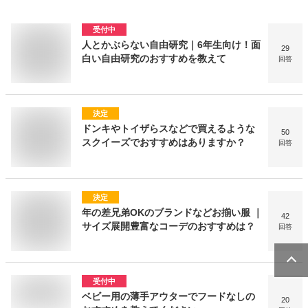
受付中
人とかぶらない自由研究｜6年生向け！面
29
白い自由研究のおすすめを教えて
回答
決定
ドンキやトイザらスなどで買えるような
50
スクイーズでおすすめはありますか？
回答
決定
年の差兄弟OKのブランドなどお揃い服 ｜
42
サイズ展開豊富なコーデのおすすめは？
回答
受付中
ベビー用の薄手アウターでフードなしの
20