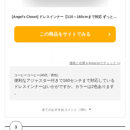
[Angel's Closet] ドレスインナー【110～160cmまで対応 ずっと使える】 子ども 用 ジュニア 子供ドレス 下着 肩紐なし チューブトップ ベアトップ ドレスの下に着る 下着 肌着 アンダーウェア 発表会 結婚式 フォーマル 子供ドレス 用 [エンジェルス クローゼット] (ホワイト)
この商品をサイトでみる
価格と在庫を
Amazon
でチェック
>>
コーヒーコーヒー(40代・男性)
便利なアジャスター付きで160センチまで対応している
ドレスインナーはいかがですか。カラーは2色あります
。
全てのおすすめコメント（3件）
3