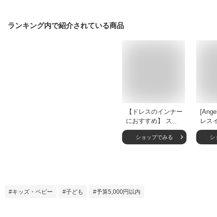
ランキング内で紹介されている商品
【ドレスのインナー
[Ange
におすすめ】 スト
レスイ
ラップ調節可能 キ
～16
ショップでみる
シ
ッズ ペチコート ド
ずっ
レス インナー キャ
ども 
ミソール ワンピー
供ドレ
ス 女の子 子供 結婚
なし
式 発表会 チュール
プ ベ
パニエ 下着 透け防
スの
キッズ・ベビー
子ども
予算5,000円以内
止 かわいい 韓国子
肌着
供服 子ども 100
ア 発
110 120 130 140
ォー