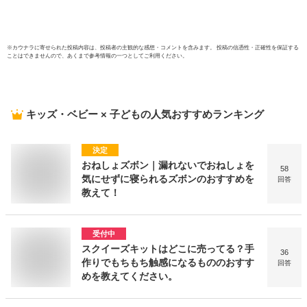
150cm pco
ス 用
クロー
イト)
※
カウナラ
に寄せられた投稿内容は、投稿者の主観的な感想・コメントを含みます。 投稿の信憑性・正確性を保証する
ことはできませんので、あくまで参考情報の一つとしてご利用ください。
キッズ・ベビー × 子ども
の人気おすすめランキング
決定
おねしょズボン｜漏れないでおねしょを
58
気にせずに寝られるズボンのおすすめを
回答
教えて！
受付中
スクイーズキットはどこに売ってる？手
36
作りでもちもち触感になるもののおすす
回答
めを教えてください。