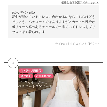
価格と在庫を
楽天
でチェック
>>
あかり(40代・女性)
背中が開いているドレスに合わせるのならこちらはどう
でしょう。ペチコートではありますがスカートの部分が
ボリューム感のあるチュールで出来ていてドレスをプリ
セスっぽく着られます。
全てのおすすめコメント
(
1
件)
>
1