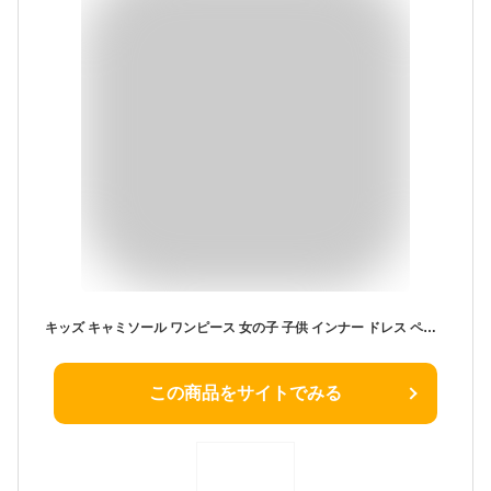
キッズ キャミソール ワンピース 女の子 子供 インナー ドレス ペチコート チュールワンピース お姫様 フォーマルドレス 可愛い 無地 大きいサイズ 肌着 下着 透け防止 おしゃれ 衣装 ジュニア 結婚式 発表会 遊園地 イベント プレゼント ギフト 送料無料
この商品をサイトでみる