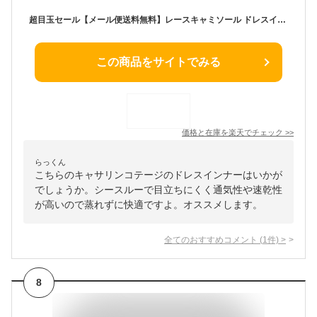
超目玉セール【メール便送料無料】レースキャミソール ドレスインナー キッズ 女の子 肌着 シースルー オフショル キャサリンコテージ YUP12 ≪メール便優先商品≫ sp
この商品をサイトでみる
価格と在庫を
楽天
でチェック
>>
らっくん
こちらのキャサリンコテージのドレスインナーはいかが
でしょうか。シースルーで目立ちにくく通気性や速乾性
が高いので蒸れずに快適ですよ。オススメします。
全てのおすすめコメント
(
1
件)
>
8