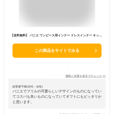
【送料無料】 パニエ ワンピース用インナー ドレスインナー キッズ 子供 女子 ガール 女の子 女児 お姫様 花嫁ガール 学生 ジュニア エレガント おしゃれ ファッション シンプル かわいい ダンス ステージ 宴会 発表会 結婚式 舞台 団体 プレゼント 誕生日 ギフト
この商品をサイトでみる
価格と在庫を
楽天
でチェック
>>
砂茶屋千晴(20代・女性)
パニエでフリルの可愛らしいデザインのものになってい
てコスパも良いものになっていてギフトにもピッタリか
と思います。