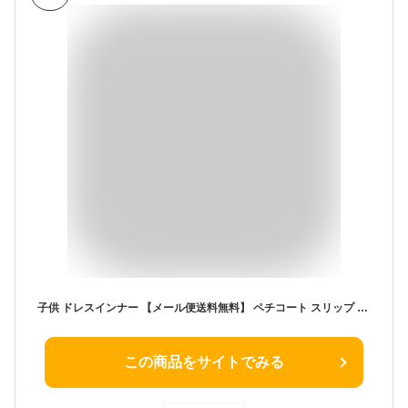
子供 ドレスインナー 【メール便送料無料】 ペチコート スリップ 女の子 キッズ 発表会 結婚式 透け防止 下着 肌着 肩ひも付き キャミソール ワンピース 100 120 130 140 白 ホワイト ジュニア キャサリンコテージ YUP12 ≪メール便優先商品≫
この商品をサイトでみる