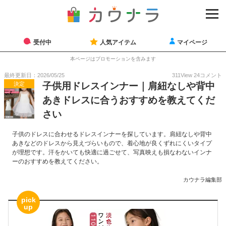
受付中
人気アイテム
マイページ
本ページはプロモーションを含みます
最終更新日：2026/05/25
311
View
24
コメント
決定
子供用ドレスインナー｜肩紐なしや背中
あきドレスに合うおすすめを教えてくだ
さい
子供のドレスに合わせるドレスインナーを探しています。肩紐なしや背中
あきなどのドレスから見えづらいもので、着心地が良くずれにくいタイプ
が理想です。汗をかいても快適に過ごせて、写真映えも損なわないインナ
ーのおすすめを教えてください。
カウナラ編集部
pick
up