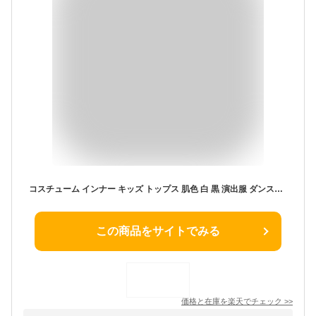
コスチューム インナー キッズ トップス 肌色 白 黒 演出服 ダンス衣装 薄手 女の子 セットアップ バレエ 長袖 タイツ レギンス 可愛い 子供服 体操 合唱団 衣装 無地 肌着 ハロウィン ステージ衣装 下着 舞台 練習着 バレエ用品
この商品をサイトでみる
価格と在庫を
楽天
でチェック
>>