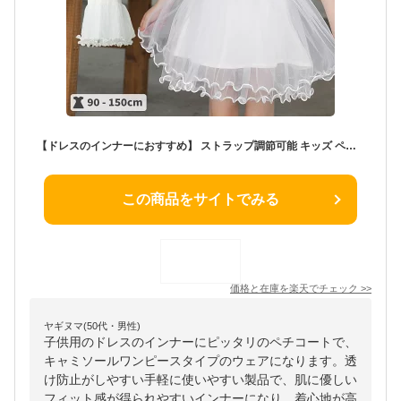
【ドレスのインナーにおすすめ】 ストラップ調節可能 キッズ ペチコート ドレス インナー キャミソール ワンピース 女の子 子供 結婚式 発表会 チュール パニエ 下着 透け防止 かわいい 韓国子供服 子ども 100 110 120 130 140 150cm pco
この商品をサイトでみる
価格と在庫を
楽天
でチェック
>>
ヤギヌマ(50代・男性)
子供用のドレスのインナーにピッタリのペチコートで、
キャミソールワンピースタイプのウェアになります。透
け防止がしやすい手軽に使いやすい製品で、肌に優しい
フィット感が得られやすいインナーになり、着心地が高