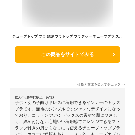
チューブトップ ブラ 好評 ブラトップ ブラジャー チューブブラ ストラップ 胸パッド ワイヤーなし カップ付き ノンワイヤー 下着 ずれない 肩紐 肩ひも 中学生 高校生 女の子 キッズ こども 子供 シンプル ドレスインナー ダンス フラダンス ダンス衣装
この商品をサイトでみる
価格と在庫を
楽天
でチェック
>>
投人不知(80代以上・男性)
子供・女の子向けドレスに着用できるインナーのキッズ
ブラです。無地のシンプルでオシャレなデザインになっ
ており、コットン/スパンデックスの素材で肌にやさし
く、締め付けない心地いい着用感でアレンジできるスト
ラップ付きの肩ひもなしにも使えるチューブトップブラ
です。カラーの種類もあり、コスト的にもリーズナブル