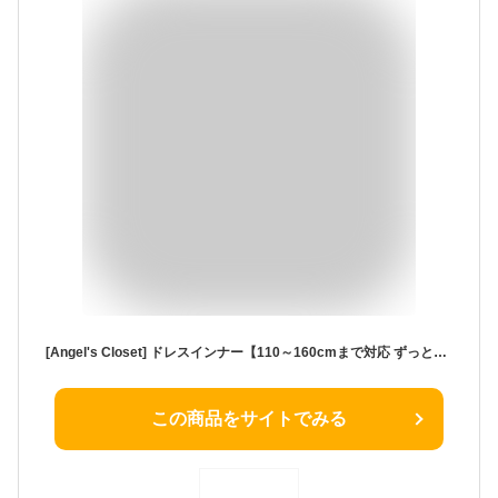
[Angel's Closet] ドレスインナー【110～160cmまで対応 ずっと使える】 子ども 用 ジュニア 子供ドレス 下着 肩紐なし チューブトップ ベアトップ ドレスの下に着る 下着 肌着 アンダーウェア 発表
この商品をサイトでみる