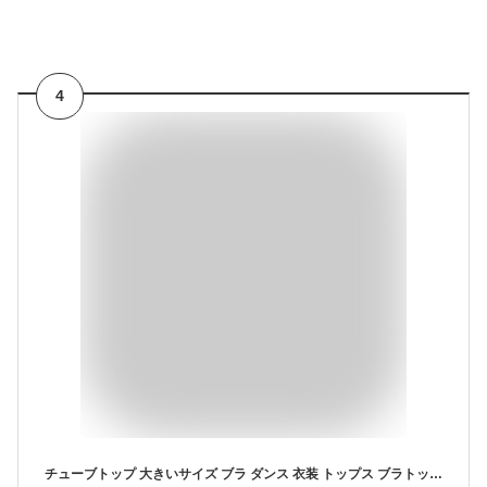
4
チューブトップ 大きいサイズ ブラ ダンス 衣装 トップス ブラトップ カップ付 ずれない 落ちない 楽 インナー ブラジャー ドレスインナー ストレッチ シンプル ベアトップ シームレス ダンス衣装 ヨガ ピラティス 子供 キッズ ジャズダンス ヒップホップ スポーツブラ 黒