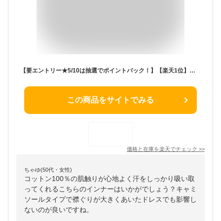
【要エントリー★5/10は抽選でポイントバック！】【楽天1位】キッズ スリップ ワンピース インナー ペチコート キャミソール ジュニア 110cm〜160cm 子供 透け防止 こども ドレス 黒 白 着物 夏 シャツ キャミ ワンピース下 110 120 130 140 150 160
この商品をサイトでみる
価格と在庫を
楽天
でチェック
>>
ちゃゆ(50代・女性)
コットン100％の肌触りが心地よく汗をしっかり吸い取
ってくれるこちらのインナーはいかがでしょう？キャミ
ソールタイプで襟ぐりが大きくあいたドレスでも影響し
ないのが良いですね。