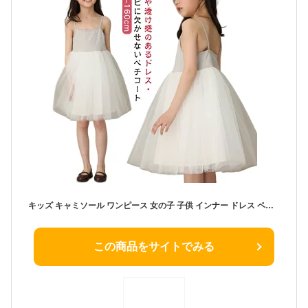
キッズ キャミソール ワンピース 女の子 子供 インナー ドレス ペチコート チュールワンピース お姫様 フォーマルドレス 可愛い 無地 大きいサイズ 肌着 下着 透け防止 おしゃれ 衣装 ジュニア 結婚式 発表会 遊園地 イベント プレゼント ギフト 送料無料
この商品をサイトでみる