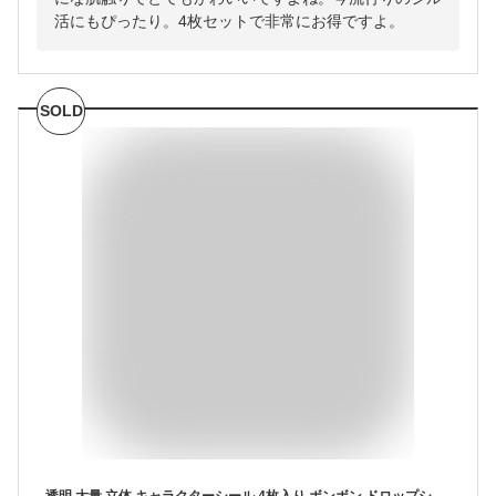
活にもぴったり。4枚セットで非常にお得ですよ。
SOLD
透明 大量 立体 キャラクターシール 4枚入り ボンボン ドロップシール キャラクターシール シール ボンボンシール 3D立体シール ご褒美シール ぷくぷくシール 韓国 ぷくぷく ぷにぷに 女の子 男の子 シール帳 交換