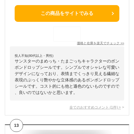
この商品をサイトでみる
価格と在庫を
楽天
でチェック
>>
投人不知(80代以上・男性)
サンスターのまめっち・たまごっちキャラクターのボン
ボンドロップシールです。シンプルでオシャレな可愛い
デザインになっており、表情までくっきり見える繊細な
表現のぷっくり艶やかな立体感のあるボンボンドロップ
シールです。コスト的にも他と遜色のないものですので
、良いのではないかと思います。
全てのおすすめコメント
(
1
件)
>
13