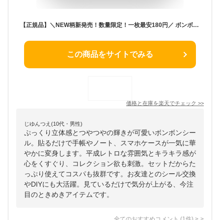
【正規品】＼NEW柄新発売！数量限定！一枚最安180円／ ボンボンシール ドロップシール シール 3Dシール 立体シール セット 3D立体シール ぷっくりシール お尻シール ぷくぷく 平成レトロ おはじきシール かわいい つやつや キラキラ 手帳 DIY 女の子 子供 人気 ギフト
この商品をサイトでみる
価格と在庫を
楽天
でチェック
>>
じゆんつえ(10代・男性)
ぷっくり立体感とつやつやの輝きが可愛いボンボンシー
ル。貼るだけで手帳やノート、スマホケースが一気に華
やかに変身します。平成レトロな雰囲気とキラキラ感が
心をくすぐり、コレクション欲も刺激。セットだからた
っぷり使えてコスパも抜群です。お友達とのシール交換
やDIYにも大活躍。見ているだけで気分が上がる、今注
目のときめきアイテムです。
全てのおすすめコメント
(
1
件)
>