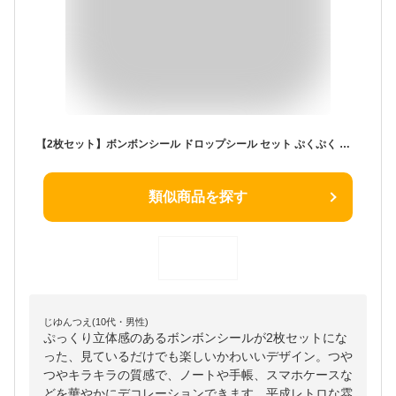
【2枚セット】ボンボンシール ドロップシール セット ぷくぷく ぷっくり つやつや キラキラ 3D立体 平成レトロ かわいい ご褒美 女の子 平成女子 男の子 ぷにぷに 交換 (ピンク+パープル)
類似商品を探す
じゆんつえ(10代・男性)
ぷっくり立体感のあるボンボンシールが2枚セットにな
った、見ているだけでも楽しいかわいいデザイン。つや
つやキラキラの質感で、ノートや手帳、スマホケースな
どを華やかにデコレーションできます。平成レトロな雰