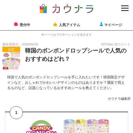
受付中
人気アイテム
マイページ
本ページはプロモーションを含みます
最終更新日：2026/06/29
437
View
18
コメント
決定
韓国のボンボンドロップシールで人気の
おすすめはどれ？
韓国で人気のボンボンドロップシールを手に入れたいです！韓国限定デザ
インなど、おしゃれでかわいいデザインのものはありますか？通販で買え
るものなど、話題になっているおすすめシールを教えてください。
カウナラ編集部
1