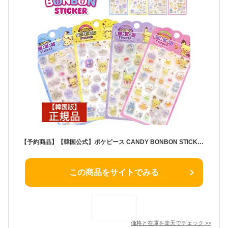
【予約商品】【韓国公式】ポケピース CANDY BONBON STICKER 全4種 ポケモン シール ステッカー 3D 立体シール 韓国限定 ボンボンドロップシール 正規品 シール ぷっくり 可愛い キャラクター プレゼント シール交換 人気 グッズ 韓国版
この商品をサイトでみる
価格と在庫を
楽天
でチェック
>>