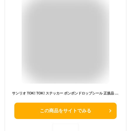
サンリオ TOK! TOK! ステッカー ボンボンドロップシール 正規品 韓国版 全5種 3Dシール 立体シール おはじきシール ぷくぷくシール シール手帳 サンリオキャラクターズ SANRIO 人気 キャラクター グッズ シール かわいいシール ［各種選択可］
この商品をサイトでみる