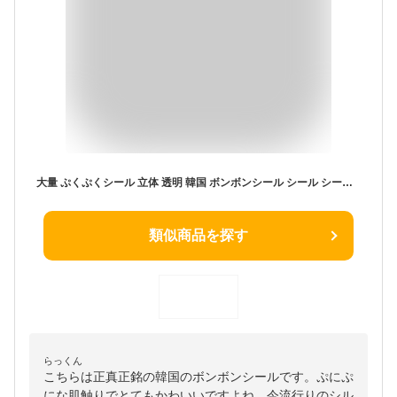
大量 ぷくぷくシール 立体 透明 韓国 ボンボンシール シール シール ボンボン ドロップシール 3D立体シール 4枚入り ご褒美シール ぷにぷに ぷくぷく キャラクターシール 女の子 男の子 シール帳 交換
類似商品を探す
らっくん
こちらは正真正銘の韓国のボンボンシールです。ぷにぷ
にな肌触りでとてもかわいいですよね。今流行りのシル