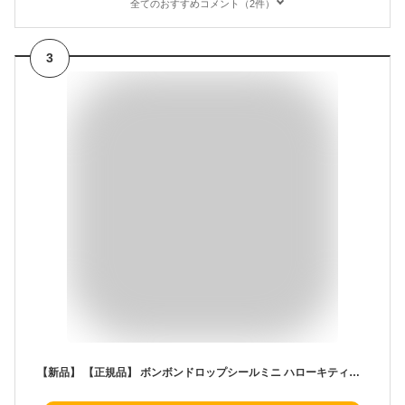
全てのおすすめコメント（2件）
3
【新品】 【正規品】 ボンボンドロップシールミニ ハローキティサンリオキャラクターS8815062サンスター文具(Sun-Star Stationery) お正月子供の日ブラックフライデーお買い物マラソンBONBON DROP MINI