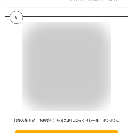
8
【3/9入荷予定 予約受付】たまごあしぷっくりシール ボンボンドロップシール ぼんぼんシール ぷっくりシール 文具 シール bonbon デコレーション デコシール【Z】