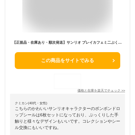
【正規品・在庫あり・順次発送】サンリオ プレイカフェミ二ぷくぷくシール 韓国正規品 各1枚 \ 6枚セット サンリオミニマランステッカー ぷっくりシール キャラクターシール 選択可 3D 立体 おはじきシール SANRIO サンリオボンボンドロップシール 文具
この商品をサイトでみる
価格と在庫を
楽天
でチェック
>>
クミカン(40代・女性)
こちらのかわいいサンリオキャラクターのボンボンドロ
ップシールは6枚セットになっており、ぷっくりした手
触りと様々なデザインもいいです。コレクションやシー
ル交換にもいいですね。