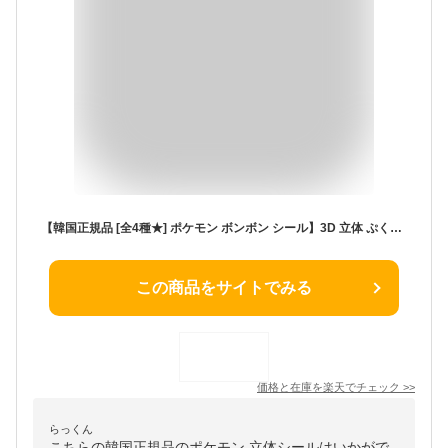
【韓国正規品 [全4種★] ポケモン ボンボン シール】3D 立体 ぷくぷく おはじき風 ステッカー シール 立体シール ボンボンシール ドロップシール キャラクター 3dシール シール帳 人気 キャラクター グッズ おはじき ステッカー 文具 pokemon
この商品をサイトでみる
価格と在庫を
楽天
でチェック
>>
らっくん
こちらの韓国正規品のポケモン 立体シールはいかがで