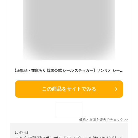
【正規品・在庫あり 韓国公式 シール ステッカー】サンリオ シール / ポケモン ボンボンドロップシール 立体シール ボンボンシール ドロップシール キャラクター 3dシール ドロップ ぷっくり キラキラ ぷくぷく 女の子 シール帳 人気 グッズ おはじき TokTok! SANRIO
この商品をサイトでみる
価格と在庫を
楽天
でチェック
>>
ゆずりは