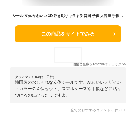
シール 立体 かわいい 3D 浮き彫りキラキラ 韓国 子供 大容量 手帳デコレーション 子供クリエイティブ DIY に最適 人気 プレゼント スマホケース 手帳 DIY (4個セット)
この商品をサイトでみる
価格と在庫を
Amazon
でチェック
>>
グラスマン２(60代・男性)
韓国製のおしゃれな立体シールです。かわいいデザイン
・カラーの４個セット。スマホケースや手帳などに貼り
つけるのにぴったりですよ。
全てのおすすめコメント
(
1
件)
>