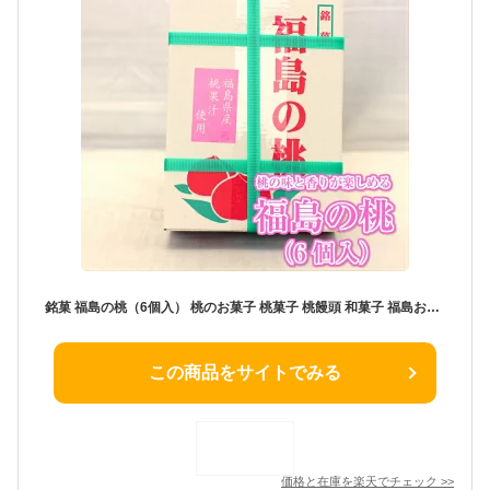
銘菓 福島の桃（6個入） 桃のお菓子 桃菓子 桃饅頭 和菓子 福島お土産 ももまんじゅう ふくしま 桃 もも 白桃 ふくしま 手土産 みやげ お土産 郡山銘販 マザッセコラッセ ふくしまプライド 旬食福来 まざっせこらっせ
この商品をサイトでみる
価格と在庫を
楽天
でチェック
>>