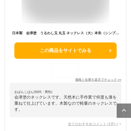
日本製 会津塗 うるわし玉 丸玉 ネックレス（大）本朱（シンプル丸玉の漆器ネックレス）
この商品をサイトでみる
価格と在庫を
楽天
でチェック
>>
おぱんこぱん(50代・男性)
会津塗のネックレスです。天然木に手作業で何度も漆を
重ねて仕上げています。木製なので軽量のネックレスで
す。
全てのおすすめコメント
(
1
件)
>