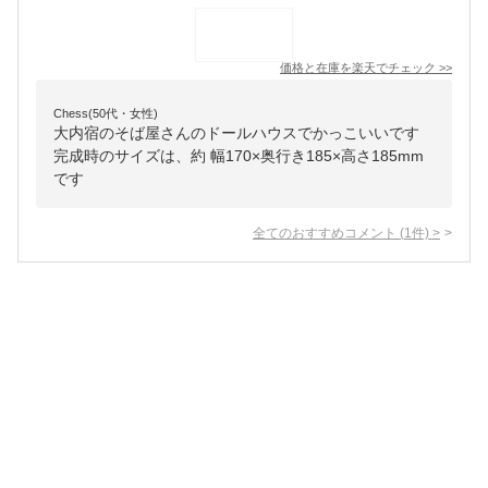
価格と在庫を
楽天
でチェック
>>
Chess(50代・女性)
大内宿のそば屋さんのドールハウスでかっこいいです
完成時のサイズは、約 幅170×奥行き185×高さ185mm
です
全てのおすすめコメント
(
1
件)
>