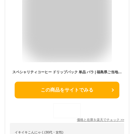
スペシャリティコーヒー ドリップパック 単品 バラ | 福島県ご当地 全12種 | スペシャルティコーヒー 珈琲 ドリップバッグ | fukuei coffee ふくえい | 赤べこ 野口英世 鶴ヶ城 大内宿 猪苗代 磐梯山 白河だるま わらじ祭り 相馬野馬追 フラダンス 滝桜 ボンズ
この商品をサイトでみる
価格と在庫を
楽天
でチェック
>>
イキイキこんにゃく(30代・女性)