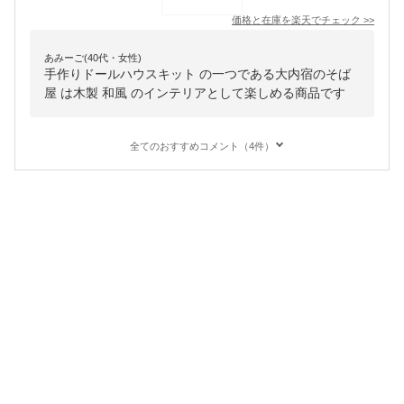
価格と在庫を
楽天
でチェック
>>
あみーご(40代・女性)
手作りドールハウスキット の一つである大内宿のそば
屋 は木製 和風 のインテリアとして楽しめる商品です
全てのおすすめコメント（4件）