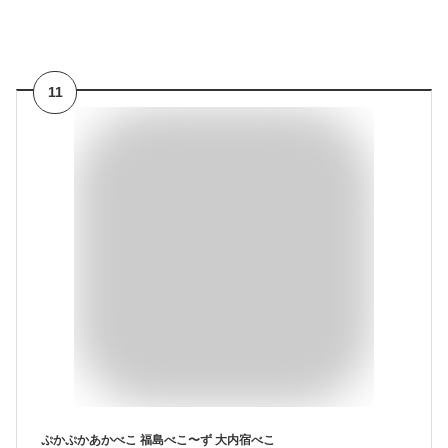
11
ぷかぷかあかべこ 福島べこ〜ず 大内宿べこ