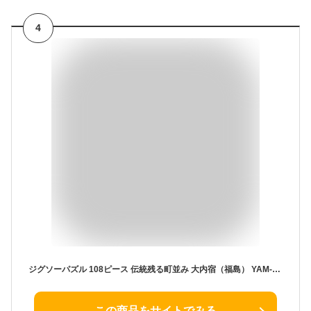
4
ジグソーパズル 108ピース 伝統残る町並み 大内宿（福島） YAM-01-2085 やのまん パズル Puzzle ギフト 誕生日 プレゼント
この商品をサイトでみる