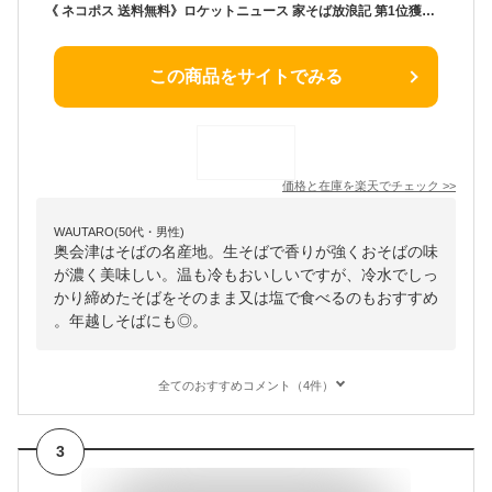
《 ネコポス 送料無料》ロケットニュース 家そば放浪記 第1位獲得！ 大内宿場そば 360g×2袋（約8人前）ギフト プレゼント 高級 食べ物 蕎麦 そば お取り寄せ グルメ 引っ越し お祝い 内祝 誕生日 奈良屋 会津 裁ちそば マツコの知らない世界 乾麺
この商品をサイトでみる
価格と在庫を
楽天
でチェック
>>
WAUTARO(50代・男性)
奥会津はそばの名産地。生そばで香りが強くおそばの味
が濃く美味しい。温も冷もおいしいですが、冷水でしっ
かり締めたそばをそのまま又は塩で食べるのもおすすめ
。年越しそばにも◎。
全てのおすすめコメント（4件）
3