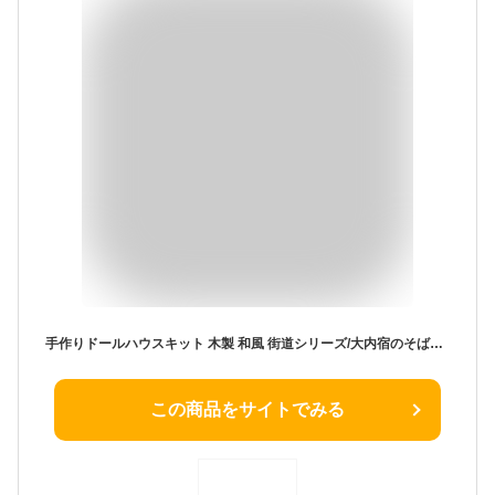
手作りドールハウスキット 木製 和風 街道シリーズ/大内宿のそば屋 脳トレ 組み立て ミニチュアハウス ミニチュア ドールハウス キット ビリー Billy
この商品をサイトでみる