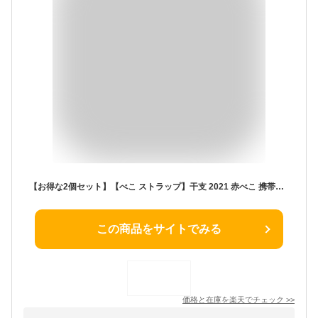
【お得な2個セット】【べこ ストラップ】干支 2021 赤べこ 携帯ストラップ 落下防止 おしゃれ かわいい トンボ玉 ストラップ スマホ お守り 根付 鈴 キーホルダー 牛 会津張子 夫婦 福島 開運 厄除け 女性 雑貨 財布 癒しグッズ
この商品をサイトでみる
価格と在庫を
楽天
でチェック
>>