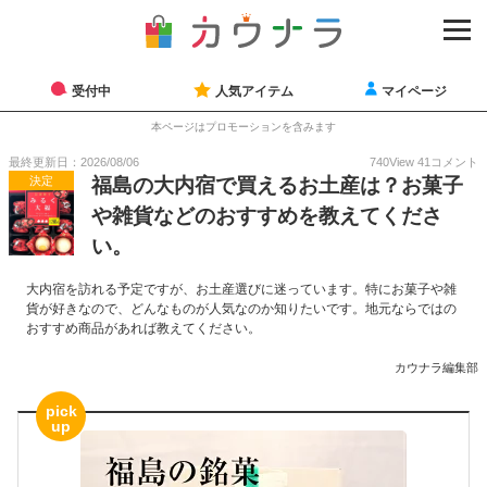
受付中
人気アイテム
マイページ
本ページはプロモーションを含みます
最終更新日：2026/08/06
740
View
41
コメント
決定
福島の大内宿で買えるお土産は？お菓子
や雑貨などのおすすめを教えてくださ
い。
大内宿を訪れる予定ですが、お土産選びに迷っています。特にお菓子や雑
貨が好きなので、どんなものが人気なのか知りたいです。地元ならではの
おすすめ商品があれば教えてください。
カウナラ編集部
pick
up