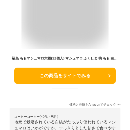
福島 ももマシュマロ大福(12個入) マシュマロ ふくしま 桃 もも 白桃 大福 福島の桃 桃マシュマロ 福島桃果汁 福島土産 おみやげ お土産 三宝製菓
この商品をサイトでみる
価格と在庫を
Amazon
でチェック
>>
コーヒーコーヒー(40代・男性)
地元で栽培されている白桃がたっぷり使われているマシ
ュマロはいかがですか。すっきりとした甘さで食べやす