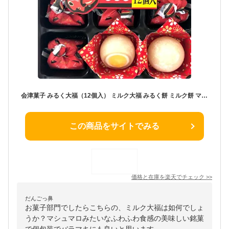
会津菓子 みるく大福（12個入） ミルク大福 みるく餅 ミルク餅 マシュマロ クリーム大福 くりーむ大福 福島土産 個包装 まざっせこらっせ ふくしま 会津土産 会津 あいづみやげ みやげ お土産 郡山銘販 三宝製菓
この商品をサイトでみる
価格と在庫を
楽天
でチェック
>>
だんごっ鼻
お菓子部門でしたらこちらの、ミルク大福は如何でしょ
うか？マシュマロみたいなふわふわ食感の美味しい銘菓