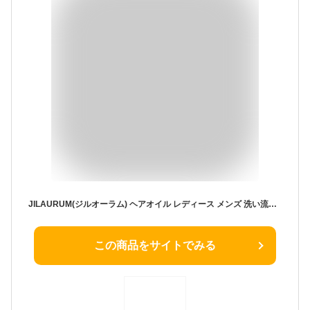
JILAURUM(ジルオーラム) ヘアオイル レディース メンズ 洗い流さないトリートメント サラサラ スタイリング 癖毛 30ml/単品
この商品をサイトでみる