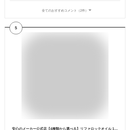
全てのおすすめコメント（2件）
5
安心のメーカー公式店【4種類から選べる】リファロックオイル 100ml ロックオイルブルーム ロックオイルライト ブルームライト キープ スタイリング剤 ヘアオイル ツヤ ギフト プレゼント ReFa LOCK OIL ダメージ補修 香り フローラル ホワイトデー 母の日 MTG