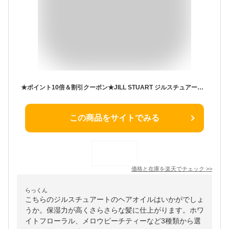
★ポイント10倍＆割引クーポン★JILL STUART ジルスチュアート ヘアオイル ホワイトフローラル / メロウピーチティー / ディープリペア / スムースリペア 各60ml【送料無料】 ギフト 誕生日 プレゼント 15時までの決済確認で即日発送！
この商品をサイトでみる
価格と在庫を
楽天
でチェック
>>
らっくん
こちらのジルスチュアートのヘアオイルはいかがでしょ
うか。保湿力が高くさらさらな髪に仕上がります。ホワ
イトフローラル、メロウピーチティーなど3種類から選