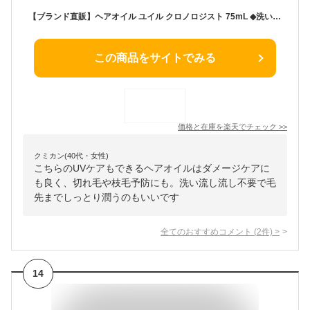
【ブランド直販】ヘアオイル ユイル クロノロジスト 75mL ◆洗い流さない トリートメント アウトバス スタイリング ヘアケア セット UVケア ツヤ エイジングケア ダメージケア 切れ毛 枝毛 ギフト◆ケラスターゼ クロノロジスト ツヤ髪ケア
この商品をサイトでみる
価格と在庫を
楽天
でチェック
>>
クミカン(40代・女性)
こちらのUVケアもできるヘアオイルはダメージケアに
も良く、切れ毛や枝毛予防にも。洗い流し流し不要で毛
先までしっとり潤うのもいいです
全てのおすすめコメント
(
2
件)
>
14