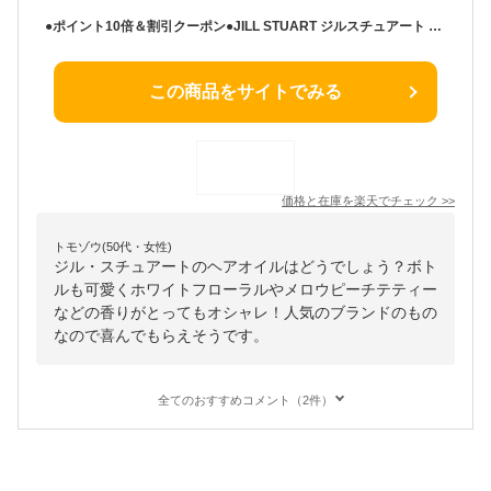
●ポイント10倍＆割引クーポン●JILL STUART ジルスチュアート ヘアオイル ホワイトフローラル / メロウピーチティー / ディープリペア / スムースリペア 各60ml【送料無料】 ギフト 誕生日 プレゼント 15時までの決済確認で即日発送！
この商品をサイトでみる
価格と在庫を
楽天
でチェック
>>
トモゾウ(50代・女性)
ジル・スチュアートのヘアオイルはどうでしょう？ボト
ルも可愛くホワイトフローラルやメロウピーチテティー
などの香りがとってもオシャレ！人気のブランドのもの
なので喜んでもらえそうです。
全てのおすすめコメント（2件）