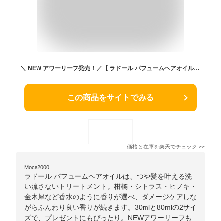
＼ NEW アワーリーフ発売！／【 ラドール パフュームヘアオイル 30ml/80ml 】 ヘアオイル 洗い流さないトリートメント つや髪 ヘアケア ダメージケア 柑橘 シトラス ヒノキ 金木犀 キンモクセイ 香水 プレゼント ギフト 送料無料 LADOR 公式
この商品をサイトでみる
価格と在庫を
楽天
でチェック
>>
Moca2000
ラドール パフュームヘアオイルは、つや髪を叶える洗
い流さないトリートメント。柑橘・シトラス・ヒノキ・
金木犀など香水のように香りが選べ、ダメージケアしな
がらふんわり良い香りが続きます。30mlと80mlの2サイ
ズで、プレゼントにもぴったり。NEWアワーリーフも