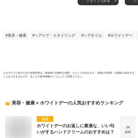
ショップでみる
シ
チュアート セット
ュア
jillstuart ヘアオイル
ル 
フレグランス ホワ
ラル 
イトフローラル ヘ
ティー
アオイル 60ml ジル
ペア 
スチュアート 女性
ア 各
美容・健康
ヘアケア・スタイリング
ヘアオイル
ホワイトデー
誕生日プレゼント
料】 
女友達 ジルスチュ
プレゼ
アート ヘアケア セ
での
ット
発送
※
カウナラ
に寄せられた投稿内容は、投稿者の主観的な感想・コメントを含みます。 投稿の信憑性・正確性を保証する
ことはできませんので、あくまで参考情報の一つとしてご利用ください。
美容・健康 × ホワイトデー
の人気おすすめランキング
決定
ホワイトデーのお返しに最適な、いい匂
34
いがするハンドクリームのおすすめは？
回答