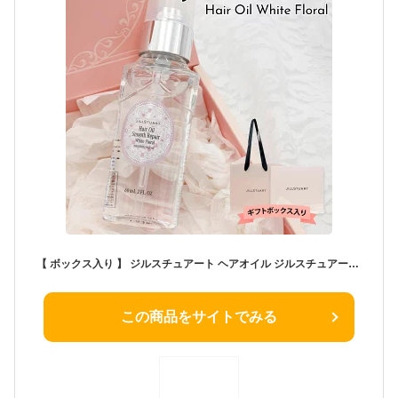
【 ボックス入り 】 ジルスチュアート ヘアオイル ジルスチュアート セット jillstuart ヘアオイル フレグランス ホワイトフローラル ヘアオイル 60ml ジル スチュアート 女性 誕生日プレゼント 女友達 ジルスチュアート ヘアケア セット
この商品をサイトでみる