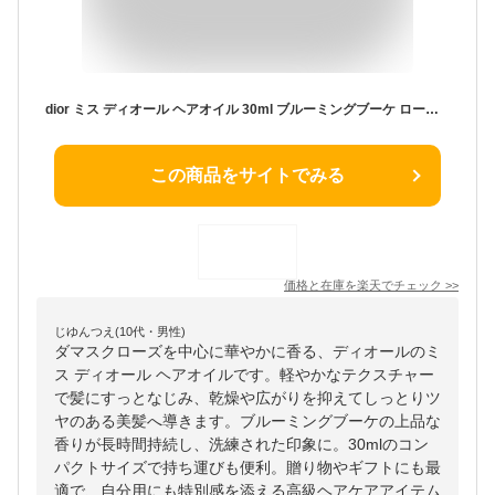
dior ミス ディオール ヘアオイル 30ml ブルーミングブーケ ローズの香り バラの香り 化粧品 ヘアケア 保湿 ブランド ギフト プレゼント 新品 正規品 通販 2025 プレゼント
この商品をサイトでみる
価格と在庫を
楽天
でチェック
>>
じゆんつえ(10代・男性)
ダマスクローズを中心に華やかに香る、ディオールのミ
ス ディオール ヘアオイルです。軽やかなテクスチャー
で髪にすっとなじみ、乾燥や広がりを抑えてしっとりツ
ヤのある美髪へ導きます。ブルーミングブーケの上品な
香りが長時間持続し、洗練された印象に。30mlのコン
パクトサイズで持ち運びも便利。贈り物やギフトにも最
適で、自分用にも特別感を添える高級ヘアケアアイテム