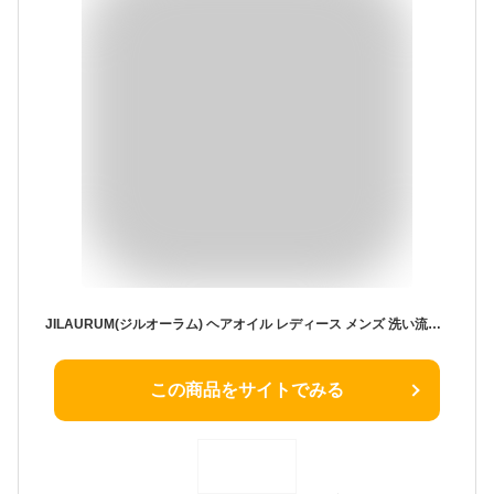
JILAURUM(ジルオーラム) ヘアオイル レディース メンズ 洗い流さないトリートメント サラサラ スタイリング 癖毛 香水 ヘアケア フローラルフルーティーの香り 艶髪 30ml
この商品をサイトでみる