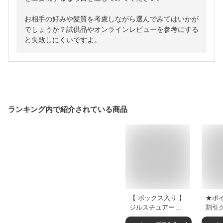
お相手の好みや髪質を考慮しながら選んでみてはいかが
でしょうか？試供品やオンラインレビューを参考にする
と失敗しにくいですよ。
ランキング内で紹介されている商品
【 ボックス入り 】
★ポイ
ジルスチュアート
割引ク
ヘアオイル ジルス
STU