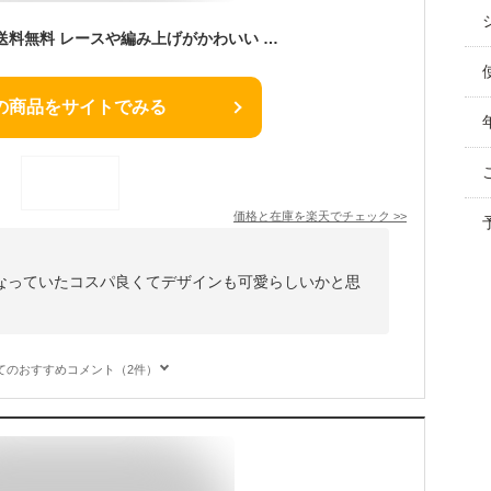
【1足あたり330円】送料無料 レースや編み上げがかわいい 靴下 キッズ 女の子 フォーマル 白 黒 無地 ハイソックス ショートソックス 4足セット 13-15cm 16-18cm 19-21cm リボン フリル 折り返し 卒園式 入園式 入学式 発表会 結婚式 新学期 編み上げ 刺繍
の商品をサイトでみる
価格と在庫を
楽天
でチェック
>>
なっていたコスパ良くてデザインも可愛らしいかと思
てのおすすめコメント（2件）