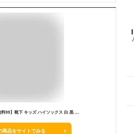
【ゆうパケット送料無料99】靴下 キッズ ハイソックス 白 黒 女の子 フリル レース 3足組 入園 入学 卒業 卒園 結婚 式 フォーマル 白靴下 ジュニア 16-18cm 19-21cm 22-24cm
の商品をサイトでみる