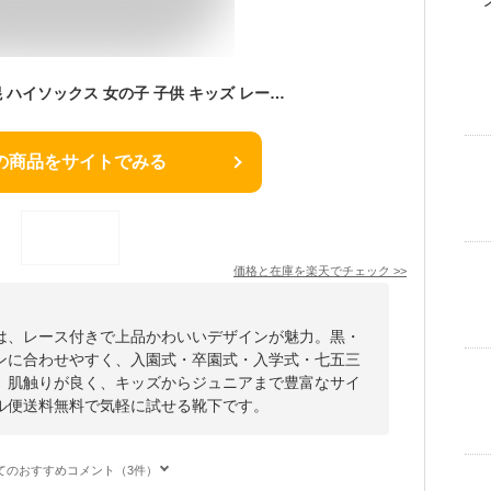
日本製 靴下 シルク 混 ハイソックス 女の子 子供 キッズ レース 無地 黒 白 紺 フォーマル かわいい 入園式 卒園式 入学式 卒業式 幼稚園 小学生 七五三 発表会 13cm 14cm 15cm 16cm 17cm 18cm 19cm 20cm 21cm 22cm 23cm 24cm ジュニア ポイント消化 メール便 送料無料
の商品をサイトでみる
価格と在庫を
楽天
でチェック
>>
は、レース付きで上品かわいいデザインが魅力。黒・
ンに合わせやすく、入園式・卒園式・入学式・七五三
。肌触りが良く、キッズからジュニアまで豊富なサイ
ル便送料無料で気軽に試せる靴下です。
てのおすすめコメント（3件）