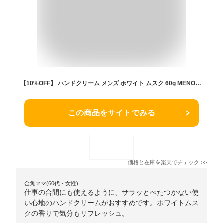
【10%OFF】 ハンドクリーム メンズ ホワイト ムスク 60g MENON ユニセックス プレゼント ギフト 贈り物 良い香り ベタつかない ハンドケア サラサラ メンズコスメ 香り 男女兼用 香水 練り香水 フレグランス クリーム 手 指 手荒れ ささくれ 男 男用 男性用 ミニサイズ
この商品をサイトでみる
価格と在庫を
楽天
でチェック
>>
金魚ママ(60代・女性)
仕事の合間にも使えるように、サラッとべたつかない使
い心地のハンドクリームがおすすめです。ホワイトムス
クの香りで気分もリフレッシュ。