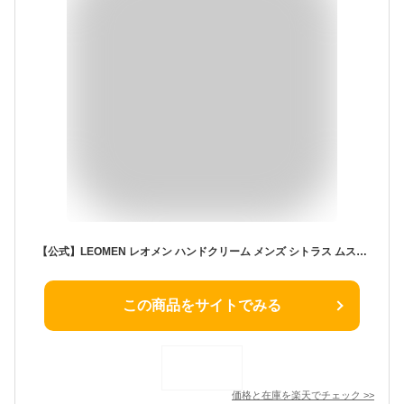
【公式】LEOMEN レオメン ハンドクリーム メンズ シトラス ムスク 60g ユニセックス プレゼント 良い香り ベタつかない ハンドケア サラサラ メンズコスメ 男女兼用 香水 練り香水 フレグランス クリーム 手指 手荒れ ささくれ 男用 男性用 ミニサイズ
この商品をサイトでみる
価格と在庫を
楽天
でチェック
>>