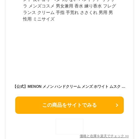
【公式】MENON メノン ハンドクリーム メンズ ホワイト ムスク 60g ユニセックス プレゼント 良い香り ベタつかない ハンドケア サラサラ メンズコスメ 男女兼用 香水 練り香水 フレグランス クリーム 手指 手荒れ ささくれ 男用 男性用 ミニサイズ
この商品をサイトでみる
価格と在庫を
楽天
でチェック
>>