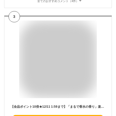
全てのおすすめコメント（4件）
3
【全品ポイント10倍★12/11 1:59まで】「まるで香水の香り」楽天1位 ハンドクリーム ギフト PROUDMEN プラウドメン ハンド＆スキンクリーム グルーミングシトラス 60g [ ラッピング チューブタイプ メンズ いい香り おしゃれ 携帯用 フレグランス ]