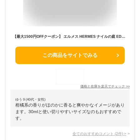
【最大1500円OFFクーポン】 エルメス HERMES ナイルの庭 EDT SP 30ml【EARTH】【当日発送_お休み中】【香水 ギフト メンズ レディース】【人気 ブランド ギフト 誕生日 プレゼント】【寝香水】
この商品をサイトでみる
価格と在庫を
楽天
でチェック
>>
ゆう９(40代・女性)
柑橘系の香りがほのかに香ると爽やかなイメージがあり
ます。30mlと使い切りやすいサイズなのもおすすめで
す。
全てのおすすめコメント
(
2
件)
>