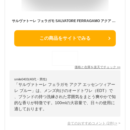
サルヴァトーレ フェラガモ SALVATORE FERRAGAMO アクア エッセンツィアーレ ブルー 100ml EDT SP fs 【香水 メンズ】【即納】
この商品をサイトでみる
価格と在庫を
楽天
でチェック
>>
smile0403(40代・男性)
「サルヴァトーレ フェラガモ アクア エッセンツィアー
レ ブルー」は、メンズ向けのオードトワレ（EDT）で
、ブランドの持つ洗練された雰囲気をまとう爽やかで知
的な香りが特徴です。100mlの大容量で、日々の使用に
適しております。
全てのおすすめコメント
(
2
件)
>