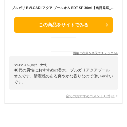
ブルガリ BVLGARI アクア プールオム EDT SP 30ml【当日発送_14時まで】【香水 メンズ】【EARTH】【人気 ブランド ギフト 誕生日 プレゼント】【最大1000円offクーポン】
この商品をサイトでみる
価格と在庫を
楽天
でチェック
>>
マロマロン(40代・女性)
40代の男性におすすめの香水、ブルガリアクアプール
オムです。清潔感のある爽やかな香りなので使いやすい
です。
全てのおすすめコメント
(
1
件)
>