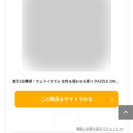
楽天1位獲得！サムライダズル 女性を惑わせる香り DAZZLE 100ml オードトワレ【送料無料】【EARTH】【サムライ メンズ香水 男性 モテ フェロモン】【人気 ブランド ギフト 誕生日 プレゼント】【ALAIN DELON アランドロン】【最大1000円offクーポン】
この商品をサイトでみる
価格と在庫を
楽天
でチェック
>>