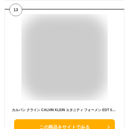
13
カルバン クライン CALVIN KLEIN エタニティ フォーメン EDT SP 200ml【当日発送_14時まで】【香水 メンズ】【人気 ブランド ギフト 誕生日 プレゼント】【最大1000円offクーポン】
この商品をサイトでみる