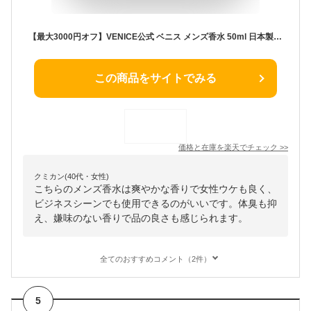
【最大3000円オフ】VENICE公式 ベニス メンズ香水 50ml 日本製 男性用香水 フレグランス オードトワレ ムスク ウッディ フェロモン モテ香水 女子ウケ 人気 ギフト ビジネス 爽やか 体臭 香水 男 夏用 ギフト プレゼント デート 普段使い 30代 40代 50代
この商品をサイトでみる
価格と在庫を
楽天
でチェック
>>
クミカン(40代・女性)
こちらのメンズ香水は爽やかな香りで女性ウケも良く、
ビジネスシーンでも使用できるのがいいです。体臭も抑
え、嫌味のない香りで品の良さも感じられます。
全てのおすすめコメント（2件）
5