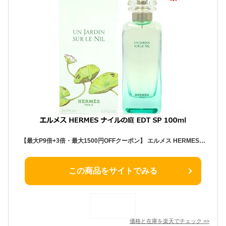
【最大P9倍+3倍・最大1500円OFFクーポン】 エルメス HERMES ナイルの庭 EDT SP 100ml【当日発送_14時まで】【香水 メンズ レディース】【EARTH】【人気 ブランド ギフト 誕生日 プレゼント】【寝香水】
この商品をサイトでみる
価格と在庫を
楽天
でチェック
>>