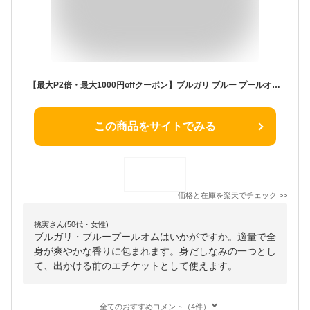
【最大P2倍・最大1000円offクーポン】ブルガリ ブルー プールオム 100ml EDT SP【送料無料】BVLGARI【当日発送_14時まで】【香水 メンズ】【EARTH】【人気 ブランド ギフト 誕生日 プレゼント】
この商品をサイトでみる
価格と在庫を
楽天
でチェック
>>
桃実さん(50代・女性)
ブルガリ・ブループールオムはいかがですか。適量で全
身が爽やかな香りに包まれます。身だしなみの一つとし
て、出かける前のエチケットとして使えます。
全てのおすすめコメント（4件）