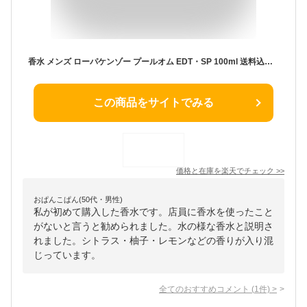
香水 メンズ ローパケンゾー プールオム EDT・SP 100ml 送料込み(沖縄・離島を除く) 香水 フレグランス プレゼント 贈り物 ギフト L’EAU PAR KENZO POUR HOMME
この商品をサイトでみる
価格と在庫を
楽天
でチェック
>>
おぱんこぱん(50代・男性)
私が初めて購入した香水です。店員に香水を使ったこと
がないと言うと勧められました。水の様な香水と説明さ
れました。シトラス・柚子・レモンなどの香りが入り混
じっています。
全てのおすすめコメント
(
1
件)
>