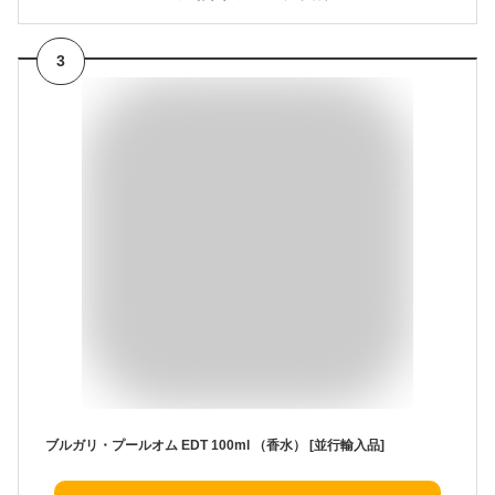
3
ブルガリ・プールオム EDT 100ml （香水） [並行輸入品]