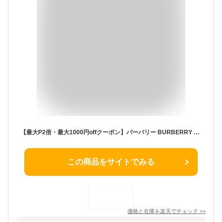
【最大P2倍・最大1000円offクーポン】バーバリー BURBERRY ウィークエンド フォーメン EDT SP 100ml Weekend For Men【当日発送_お休み中】【香水 ギフト メンズ レディース】【EARTH】【人気 ブランド ギフト 誕生日 プレゼント】
この商品をサイトでみる
価格と在庫を
楽天
でチェック
>>