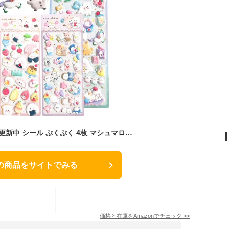
TattiOut 2026年新型更新中 シール ぷくぷく 4枚 マシュマロ【10種類以上】立体シール ぷにぷに ぷっくり デコシール 3D 手帳デコ ごほうび スマホケース ステッカー 猫 おばけ ペンギン 癒し 推し活デコ 女の子 子供 プレゼント 可愛い TO24FD023 C型
の商品をサイトでみる
価格と在庫を
Amazon
でチェック
>>