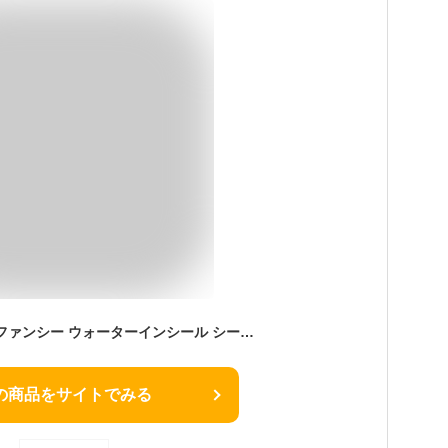
カミオジャパン 平成ファンシー ウォーターインシール シール ウォーター ぷっくり つやつや 平成レトロ キャラクター 平成 かわいい ぷくぷく
の商品をサイトでみる