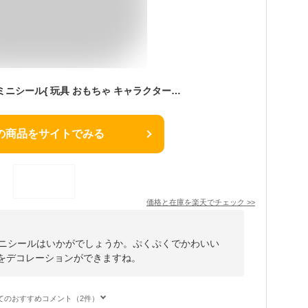
ディズニー ぷっくりミニシール{ 玩具 おもちゃ キャラクター }{ ギフト 誕生日 }{ 子ども会 施設 }[ 子供会 保育園 幼稚園 景品 イベント お祭り プレゼント 人気 ]【色柄指定不可】【不良対応不可】
の商品をサイトでみる
価格と在庫を
楽天
でチェック
>>
ミニシールはいかがでしょうか。ぷくぷくでかわいい
物をデコレーションができますね。
てのおすすめコメント（2件）