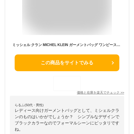
ミッシェル クラン MICHEL KLEIN ガーメントバッグ ワンピースの裾がシワになりにくい 男女兼用 軽量ガーメント レディース メンズ スーツケース フォーマル 旅行 結婚式 葬式 出張 衣装 衣裳 ドレス コート ジャケット ハンガー ビジネス 帰省 04-5031
この商品をサイトでみる
価格と在庫を
楽天
でチェック
>>
らるふ(50代・男性)
レディース向けガーメントバッグとして、ミシェルクラ
ンのものはいかがでしょうか？ シンプルなデザインで
ブラックカラーなのでフォーマルシーンにピッタリです
ね。