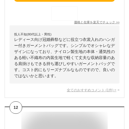
価格と在庫を
楽天
でチェック
>>
投人不知(80代以上・男性)
レディース向け冠婚葬祭などに役立つ衣裳入れのハンガ
ー付きガーメントバッグです。シンプルでオシャレなデ
ザインになっており、ナイロン製生地の本体・通気性の
ある軽い不織布の内装生地で軽くて丈夫な収納容量のあ
る肩掛けもできる持ち運びしやすいガーメントバッグで
す。コスト的にもリーズナブルなものですので、良いの
ではないかと思います。
全てのおすすめコメント
(
1
件)
>
12