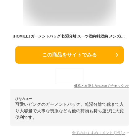
[HOMIEE] ガーメントバッグ 乾湿分離 スーツ収納/靴収納 メンズ/レディース ビジネスバッグ ボストンバッグ 45L 大容量 3WAY スーツバッグ 機内持ち込み 型くずれ防止 3泊4泊 シューズ 折り畳み 出張/旅行など
この商品をサイトでみる
価格と在庫を
Amazon
でチェック
>>
ひなみゅー
可愛いピンクのガーメントバッグ。乾湿分離で靴まで入
り大容量で大事な喪服なども他の荷物も持ち運びに大変
便利です。
全てのおすすめコメント
(
1
件)
>