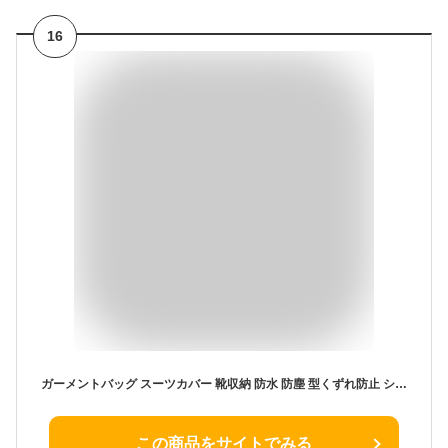
16
ガーメントバッグ スーツカバー 靴収納 防水 防塵 型くずれ防止 シワ防止 ビジネス 持ち運び ショルダー 出張 旅行 スーツ収納 大容量 旅行 ビジネス ジム ゴルフ バッグ 冠婚葬祭 男女兼用 メンズ レディース ショルダーバッグ 出張/就活/スポーツ/ジム
この商品をサイトでみる