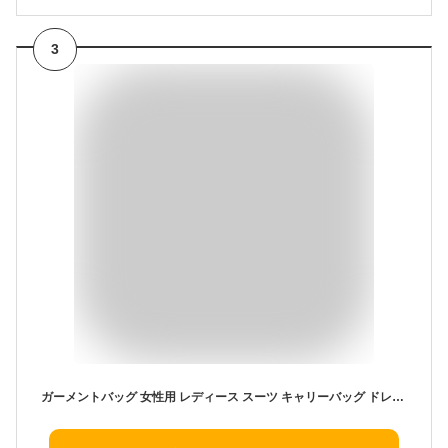
3
ガーメントバッグ 女性用 レディース スーツ キャリーバッグ ドレス 喪服 礼服 ブラックフォーマル ロング 東京ソワール フォーマルウエア用 葬式 通夜 告別式 お盆 帰省 卒業式 入学式 式典 発表会 旅行 セレモニー 冠婚葬祭 お受験 持ち運び シンプル ブラック 黒 5699402