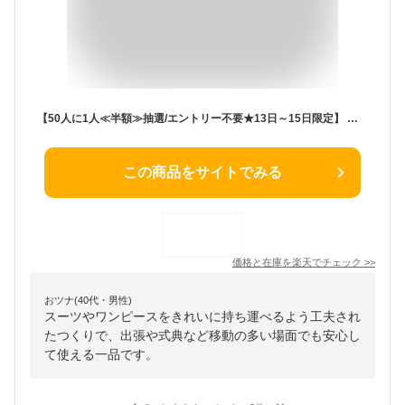
【50人に1人≪半額≫抽選/エントリー不要★13日～15日限定】 【 160cm / 180cm 】 ガーメントバッグ ドレス 持ち運び バッグ ドレス カバー レディース ウエディングドレス パーティ 結婚式 フォトウェディング 収納 旅行 ドレスカバー ドレスバッグ 衣装 不織布 衣類 ケー
この商品をサイトでみる
価格と在庫を
楽天
でチェック
>>
おツナ(40代・男性)
スーツやワンピースをきれいに持ち運べるよう工夫され
たつくりで、出張や式典など移動の多い場面でも安心し
て使える一品です。