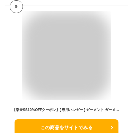
9
【楽天SS10%OFFクーポン】[ 専用ハンガー ] ガーメント ガーメントバッグ 礼装バッグ 衣装バッグ スーツ 持ち運び 礼服 礼装 衣装 出張 ビジネス ガーメントケース メンズ レディース ハンガー付き 冠婚葬祭 収納 キャリー おしゃれ GOLDMEN GA1902 父の日
この商品をサイトでみる