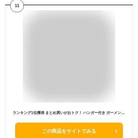
11
ランキング1位獲得 まとめ買いがおトク！ ハンガー付き ガーメントバッグ 衣装入れ 衣装バッグ スーツ入れ 肩がけ 冠婚葬祭 軽量 025263 レディース メンズ スーツ ケース フォーマル 旅行 出張 衣装 ドレス コート ジャケット ビジネスバッグ 大学 入学式 un595-827
この商品をサイトでみる